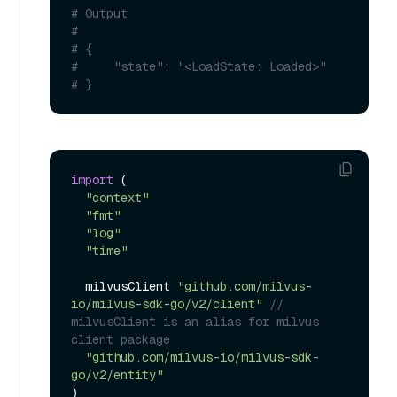
# Output
#
# {
#     "state": "<LoadState: Loaded>"
# }
import
 (

"context"
"fmt"
"log"
"time"
  milvusClient 
"github.com/milvus-
io/milvus-sdk-go/v2/client"
// 
milvusClient is an alias for milvus 
client package
"github.com/milvus-io/milvus-sdk-
go/v2/entity"
)
