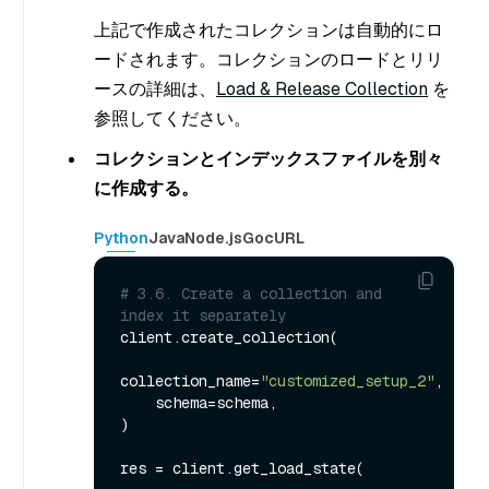
上記で作成されたコレクションは自動的にロ
ードされます。コレクションのロードとリリ
ースの詳細は、
Load & Release Collection
を
参照してください。
コレクションとインデックスファイルを別々
に作成する。
Python
Java
Node.js
Go
cURL
# 3.6. Create a collection and 
index it separately
client.create_collection(

collection_name=
"customized_setup_2"
,

    schema=schema,

)

res = client.get_load_state(
