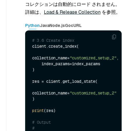
コレクションは自動的にロード されません。
詳細は、
Load & Release Collection
を参照。
Python
Java
Node.js
Go
cURL
# 3.6 Create index
client.create_index(

collection_name=
"customized_setup_2"
,

    index_params=index_params

)

res = client.get_load_state(

collection_name=
"customized_setup_2"
)

print
(res)

# Output
#