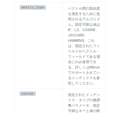
metric_type
ベクトル間の類似度
を測定するために使
用されるアルゴリズ
ム。指定可能な値は
IP
、
L2
、
COSINE
、
JACCARD
、
HAMMING
。これ
は、指定されたフィ
ールドがベクトル・
フィールドである場
合にのみ使用でき
る。詳しくは
Milvus
でサポートされてい
るインデックスを
参
照してください。
params
指定されたインデッ
クス・タイプの微調
整パラメータ。指定
可能なキーと値の範