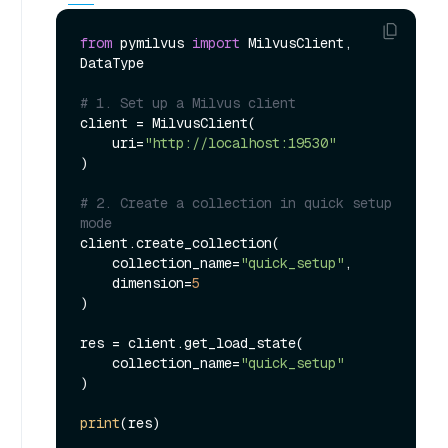
from
 pymilvus 
import
 MilvusClient, 
DataType

# 1. Set up a Milvus client
client = MilvusClient(

    uri=
"http://localhost:19530"
)

# 2. Create a collection in quick setup 
mode
client.create_collection(

    collection_name=
"quick_setup"
,

    dimension=
5
)

res = client.get_load_state(

    collection_name=
"quick_setup"
)

print
(res)
