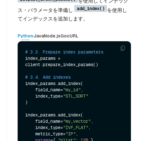
を使用してインデック
add_index()
ス・パラメータを準備し
を使用し
てインデックスを追加します。
Python
Java
Node.js
Go
cURL
# 3.3. Prepare index parameters
index_params = 
client.prepare_index_params()

# 3.4. Add indexes
index_params.add_index(

    field_name=
"my_id"
,

    index_type=
"STL_SORT"
)

index_params.add_index(

    field_name=
"my_vector"
, 

    index_type=
"IVF_FLAT"
,

    metric_type=
"IP"
,

params
={ 
"nlist"
: 
128
 }
