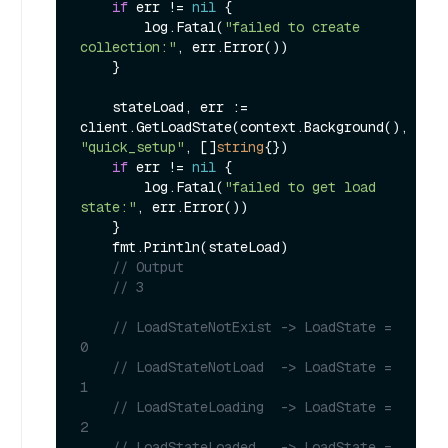
if
 err != 
nil
 {

        log.Fatal(
"failed to create 
collection:"
, err.Error())

    }

    stateLoad, err := 
client.GetLoadState(context.Background(), 
"quick_setup"
, []
string
{})

if
 err != 
nil
 {

        log.Fatal(
"failed to get load 
state:"
, err.Error())

    }

    fmt.Println(stateLoad)

// Output
// 3
// LoadStateNotExist -> LoadState = 
0
// LoadStateNotLoad  -> LoadState = 
1
// LoadStateLoading  -> LoadState = 
2
// LoadStateLoaded   -> LoadState = 