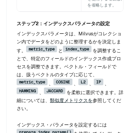
を省略します。
ステップ2：インデックスパラメータの設定
インデックスパラメータは、Milvusがコレクショ
ン内でデータをどのように整理するかを決定しま
metric_type
index_type
す。
と
を調整するこ
とで、特定のフィールドのインデックス作成プロ
セスを調整できます。ベクトル・フィールドで
は、扱うベクトルのタイプに応じて、
metric_type
COSINE
L2
IP
、
、
、
、
HAMMING
JACCARD
、
を柔軟に選択できます。詳
細については、
類似度メトリクスを
参照してくだ
さい。
インデックス・パラメータを設定するには
prepare_index_params()