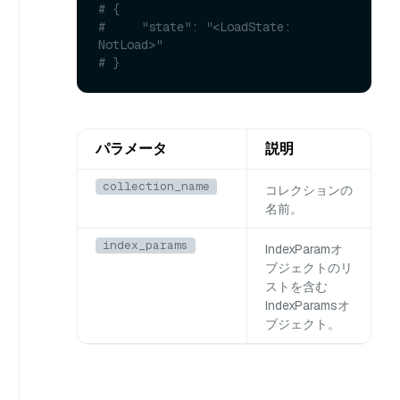
# {
#     "state": "<LoadState: 
NotLoad>"
# }
パラメータ
説明
collection_name
コレクションの
名前。
index_params
IndexParam
オ
ブジェクトのリ
ストを含む
IndexParams
オ
ブジェクト。