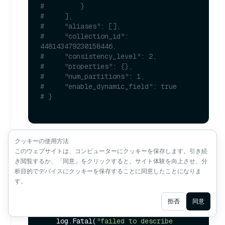
#         }
#     ],
#     "aliases": [],
#     "collection_id": 
448143479230158446,
#     "consistency_level": 2,
#     "properties": {},
#     "num_partitions": 1,
#     "enable_dynamic_field": true
# }
クッキーの使用方法
このウェブサイトは、コンピューターにクッキーを保存します。引き続
// 4. View collections
き閲覧するか、「同意」をクリックすると、サイト体験を向上させ、分
析目的でデバイスにクッキーを保存することに同意したことになりま
res, err := 
す。
client.DescribeCollection(ctx, 
"customized_setup_2"
Ask AI
Ask AI
拒否
同意
if
 err != 
nil
 {

    log.Fatal(
"failed to describe 