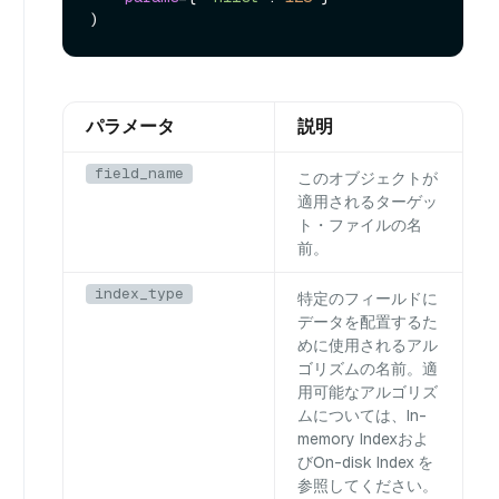
パラメータ
説明
field_name
このオブジェクトが
適用されるターゲッ
ト・ファイルの名
前。
index_type
特定のフィールドに
データを配置するた
めに使用されるアル
ゴリズムの名前。適
用可能なアルゴリズ
ムについては、
In-
memory Index
およ
び
On-disk Index
を
参照してください。