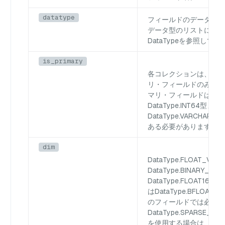
datatype
フィールドのデータ型。
データ型のリストについ
DataTypeを
参照してく
is_primary
各コレクションは、1 
リ・フィールドのみを持
マリ・フィールドは、
DataType.INT64
型また
DataType.VARCHAR
型
ある必要があります。
dim
DataType.FLOAT_VEC
DataType.BINARY_VEC
DataType.FLOAT16_V
は
DataType.BFLOAT16
のフィールドでは必須で
DataType.SPARSE_FL
を
使用する場合は、この