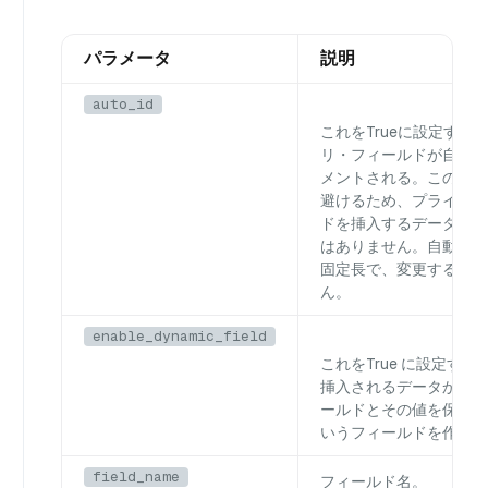
パラメータ
説明
auto_id
これを
Trueに
設定する
リ・フィールドが自動的
メントされる。この場合
避けるため、プライマリ
ドを挿入するデータに含
はありません。自動生成
固定長で、変更すること
ん。
enable_dynamic_field
これを
True
に設定すると、
挿入されるデータから未
ールドとその値を保存す
いうフィールドを作成し
field_name
フィールド名。