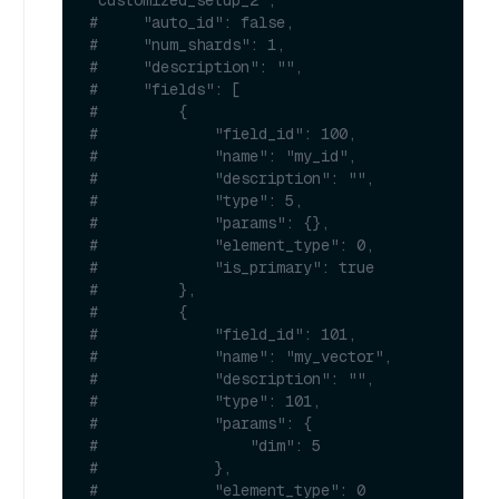
#     "auto_id": false,
#     "num_shards": 1,
#     "description": "",
#     "fields": [
#         {
#             "field_id": 100,
#             "name": "my_id",
#             "description": "",
#             "type": 5,
#             "params": {},
#             "element_type": 0,
#             "is_primary": true
#         },
#         {
#             "field_id": 101,
#             "name": "my_vector",
#             "description": "",
#             "type": 101,
#             "params": {
#                 "dim": 5
#             },
#             "element_type": 0