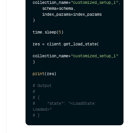
collection_name=
"customized_setup_1"
,

    schema=schema,

    index_params=index_params

)

time.sleep(
5
)

res = client.get_load_state(

collection_name=
"customized_setup_1"
)

print
(res)

# Output
#
# {
#     "state": "<LoadState: 
Loaded>"
# }