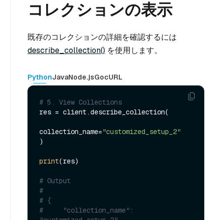
コレクションの表示
既存のコレクションの詳細を確認するには
describe_collection()
を使用します。
Python
Java
Node.js
Go
cURL
# 5. View Collections
res = client.describe_collection(

collection_name=
"customized_setup_2"
)

print
(res)

# Output
#
# {
#     "collection_name": 
"customized_setup_2",