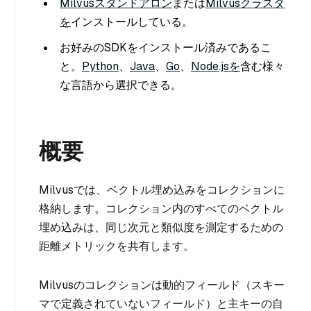
Milvusスタンドアロン
または
Milvusクラスタ
を
インストールしている。
お好みのSDKをインストール済みであるこ
と。
Python
、
Java
、
Go
、
Node.jsを
含む様々
な言語から選択できる。
概要
Milvusでは、ベクトル埋め込みをコレクションに
格納します。コレクション内のすべてのベクトル
埋め込みは、同じ次元と類似度を測定するための
距離メトリックを共有します。
Milvusのコレクションは動的フィールド（スキー
マで定義されていないフィールド）と主キーの自