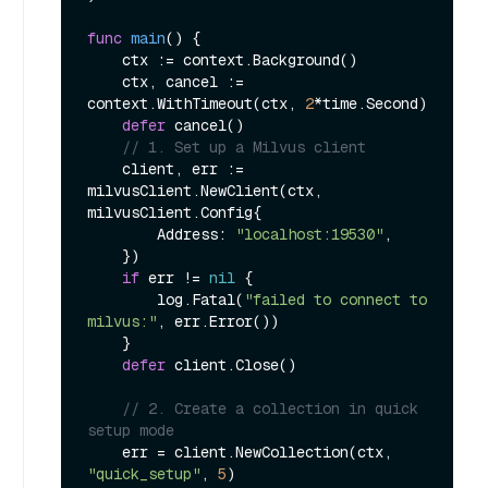
func
main
()
 {

    ctx := context.Background()

    ctx, cancel := 
context.WithTimeout(ctx, 
2
*time.Second)

defer
 cancel()

// 1. Set up a Milvus client
    client, err := 
milvusClient.NewClient(ctx, 
milvusClient.Config{

        Address: 
"localhost:19530"
,

    })

if
 err != 
nil
 {

        log.Fatal(
"failed to connect to 
milvus:"
, err.Error())

    }

defer
 client.Close()

// 2. Create a collection in quick 
setup mode
    err = client.NewCollection(ctx, 
"quick_setup"
, 
5
)
