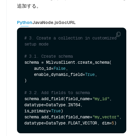
追加する。
Python
Java
Node.js
Go
cURL
# 3. Create a collection in customized 
setup mode
# 3.1. Create schema
schema = MilvusClient.create_schema(

    auto_id=
False
,

    enable_dynamic_field=
True
,

)

# 3.2. Add fields to schema
schema.add_field(field_name=
"my_id"
, 
datatype=DataType.INT64, 
is_primary=
True
)

schema.add_field(field_name=
"my_vector"
, 
datatype=DataType.FLOAT_VECTOR, dim=
5