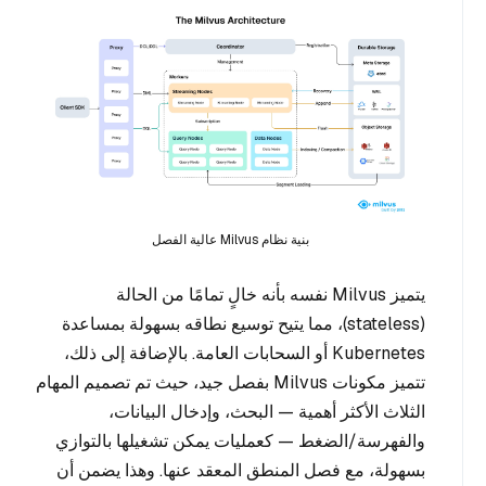
بنية نظام Milvus عالية الفصل
يتميز Milvus نفسه بأنه خالٍ تمامًا من الحالة
(stateless)، مما يتيح توسيع نطاقه بسهولة بمساعدة
Kubernetes أو السحابات العامة. بالإضافة إلى ذلك،
تتميز مكونات Milvus بفصل جيد، حيث تم تصميم المهام
الثلاث الأكثر أهمية — البحث، وإدخال البيانات،
والفهرسة/الضغط — كعمليات يمكن تشغيلها بالتوازي
بسهولة، مع فصل المنطق المعقد عنها. وهذا يضمن أن