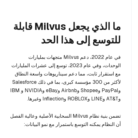
ما الذي يجعل Milvus قابلة
للتوسع إلى هذا الحد
في عام 2022، دعم Milvus متجهات بمليارات
الوحدات، وفي عام 2023، توسع إلى عشرات المليارات
مع استقرار ثابت، مما دعم سيناريوهات واسعة النطاق
لأكثر من 300 مؤسسة كبرى، بما في ذلك Salesforce
وPayPal وShopee وAirbnb وeBay وNVIDIA و IBM
وAT&T وLINE وROBLOX وInflection وغيرها.
تضمن بنية نظام Milvus السحابية الأصلية وعالية الفصل
أن النظام يمكنه التوسع باستمرار مع نمو البيانات: