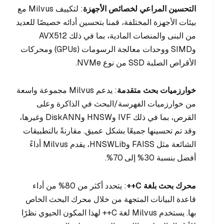
التحسين المراعي لخصائص الأجهزة
: لتكييف Milvus مع
بيئات الأجهزة المختلفة، قمنا بتحسين أدائه خصيصًا للعديد
من البنى والمنصات المادية، بما في ذلك AVX512
وSIMD ووحدات معالجة الرسومات (GPUs) ومحركات
الأقراص الصلبة SSD من نوع NVMe.
خوارزميات بحث متقدمة
: يدعم Milvus مجموعة واسعة
من خوارزميات الفهرسة/البحث في الذاكرة وعلى
القرص، بما في ذلك IVF وHNSW وDiskANN وغيرها،
وقد تم تحسينها جميعًا بشكل عميق. مقارنةً بالتطبيقات
الشائعة مثل FAISS وHNSWLib، يقدم Milvus أداءً
أفضل بنسبة 30% إلى 70%.
محرك بحث بلغة C++
: يتحدد أكثر من 80% من أداء
قاعدة البيانات المتجهة من خلال محرك البحث الخاص
بها. يستخدم Milvus لغة C++ لهذا المكون الحيوي نظرًا