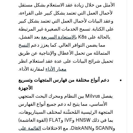
الأمثل من خلال زيادة عقد الاستعلام بشكل مستقل
لأحمال العمل التي تعتمد بشكل كبير على القراءة،
وعقد البيانات لأحمال العمل التي تعتمد بشكل كبير
على الكتابة. تسمح الخدمات الصغيرة غير المرتبطة
بالحالة على K8s
بالاستعادة السريعة
بعد الفشل،
مما يضمن التوافر العالي. كما يعزز دعم
النسخ
المتماثلة من تحمل الأعطال والإنتاجية عن طريق
تحميل شرائح البيانات على عدة عقد استعلام. انظر
معيار الأداء
لمقارنة الأداء.
دعم أنواع مختلفة من فهارس المتجهات وتسريع
الأجهزة
يفصل Milvus بين النظام ومحرك البحث المتجهي
الأساسي، مما يتيح له دعم جميع أنواع الفهارس
المتجهة الرئيسية المُحسَّنة لمختلف السيناريوهات،
بما في ذلك HNSW وIVF وFLAT (القوة الغاشمة)
وSCANN وDiskANN، مع الاختلافات
القائمة على