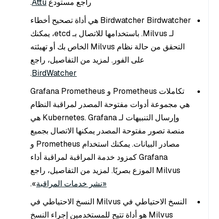
راجع مستودع
Attu
.
Birdwatcher Birdwatcher هي أداة تصحيح أخطاء
لـ Milvus. باستخدامها للاتصال بـ etcd، يمكنك
التحقق من حالة نظام Milvus الخاص بك أو تهيئته
على الفور. لمزيد من التفاصيل، راجع
.
BirdWatcher
تكاملات Prometheus و Grafana Prometheus
هي مجموعة أدوات مفتوحة المصدر لمراقبة النظام
وإرسال التنبيهات لـ Kubernetes. Grafana هي
منصة تصور مفتوحة المصدر يمكنها الاتصال بجميع
مصادر البيانات. يمكنك استخدام Prometheus و
Grafana كمزود خدمة المراقبة لمراقبة أداء
Milvus الموزع بصريًا. لمزيد من التفاصيل، راجع
«نشر خدمات المراقبة
».
النسخ الاحتياطي في Milvus النسخ الاحتياطي في
Milvus هو أداة تتيح للمستخدمين إجراء النسخ