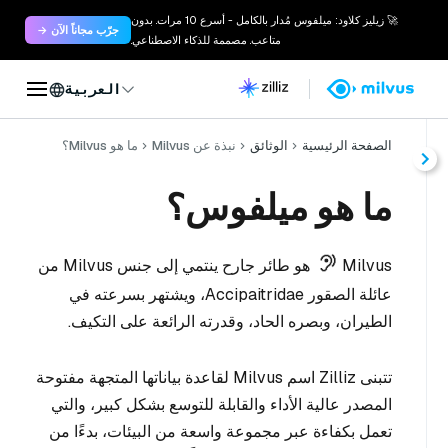
🚀 زيليز كلاود: ميلفوس مُدار بالكامل - أسرع 10 مرات. بدون
جرّب مجاناً الآن →
متاعب. مصممة للذكاء الاصطناعي.
العربية
الصفحة الرئيسية
الوثائق
نبذة عن Milvus
ما هو Milvus؟
ما هو ميلفوس؟
Milvus
هو طائر جارح ينتمي إلى جنس Milvus من
عائلة الصقور Accipaitridae، ويشتهر بسرعته في
الطيران، وبصره الحاد، وقدرته الرائعة على التكيف.
تتبنى Zilliz اسم Milvus لقاعدة بياناتها المتجهة مفتوحة
المصدر عالية الأداء والقابلة للتوسع بشكل كبير، والتي
تعمل بكفاءة عبر مجموعة واسعة من البيئات، بدءًا من