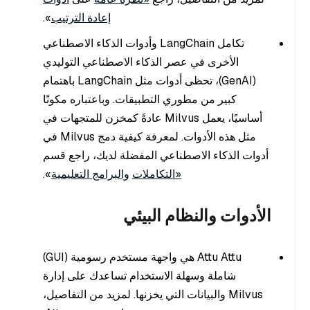
إعادة الترتيب
».
تكامل LangChain وأدوات الذكاء الاصطناعي
الأخرى في عصر الذكاء الاصطناعي التوليدي
(GenAI)، تحظى أدوات مثل LangChain باهتمام
كبير من مطوري التطبيقات. وباعتباره مكونًا
أساسيًا، يعمل Milvus عادةً كمخزن للمتجهات في
مثل هذه الأدوات. لمعرفة كيفية دمج Milvus في
أدوات الذكاء الاصطناعي المفضلة لديك، راجع قسم
«التكاملات
والبرامج التعليمية
».
الأدوات والنظام البيئي
Attu Attu هي واجهة مستخدم رسومية (GUI)
شاملة وسهلة الاستخدام تساعدك على إدارة
Milvus والبيانات التي يخزنها. لمزيد من التفاصيل،