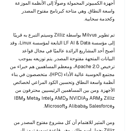
أجهزة الكمبيوتر المحمولة وصولًا إلى الأنظمة الموزعة
واسعة النطاق. وهي متاحة كبرنامج مفتوح المصدر
وكخدمة سحابية.
تم تطوير Milvus بواسطة Zilliz وسيتم التبرع به قريبًا
إلى مؤسسة LF AI & Data التابعة لمؤسسة Linux، وقد
أصبح أحد المشاريع الرائدة عالميًا في مجال قواعد
البيانات المتجهة مفتوحة المصدر. يتم توزيعه بموجب
ترخيص Apache 2.0، ومعظم المساهمين هم خبراء من
مجتمع الحوسبة عالية الأداء (HPC)، متخصصون في بناء
أنظمة واسعة النطاق وتحسين الكود المراعي لخصائص
الأجهزة. ومن بين المساهمين الرئيسيين محترفون من
Zilliz وARM وNVIDIA وAMD وIntel وMeta وIBM
وSalesforce وAlibaba وMicrosoft.
ومن المثير للاهتمام أن كل مشروع مفتوح المصدر من
Zilliz يحمل اسم طائر، وهي قاعدة تسمية ترمز إلى