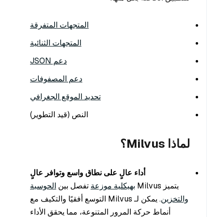
المتجهات المتفرقة
المتجهات الثنائية
دعم JSON
دعم المصفوفات
تحديد الموقع الجغرافي
النص (قيد التطوير)
لماذا Milvus؟
أداء عالٍ على نطاق واسع وتوافر عالٍ
يتميز Milvus
بهيكلية موزعة
تفصل بين
الحوسبة
والتخزين
. يمكن لـ Milvus التوسع أفقيًا والتكيف مع
أنماط حركة المرور المتنوعة، مما يحقق الأداء