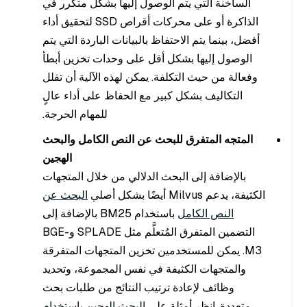
الساخنة التي يتم الوصول إليها بشكل متكرر في
الذاكرة أو على محركات أقراص SSD لتحقيق أداء
أفضل، بينما يتم الاحتفاظ بالبيانات الباردة التي يتم
الوصول إليها بشكل أقل على وحدات تخزين أبطأ
وفعالة من حيث التكلفة. يمكن لهذه الآلية أن تقلل
التكاليف بشكل كبير مع الحفاظ على أداء عالٍ
للمهام الحرجة.
المتجه المتفرق للبحث عن النص الكامل والبحث
الهجين
بالإضافة إلى البحث الدلالي من خلال المتجهات
الكثيفة، يدعم Milvus أيضًا بشكل أصلي
البحث عن
النص الكامل
باستخدام BM25 بالإضافة إلى
التضمين المتفرق المُتعلَّم مثل SPLADE وBGE-
M3. يمكن للمستخدمين تخزين المتجهات المتفرقة
والمتجهات الكثيفة في نفس المجموعة، وتحديد
وظائف لإعادة ترتيب النتائج من طلبات بحث
متعددة. انظر أمثلة على
البحث الهجين باستخدام