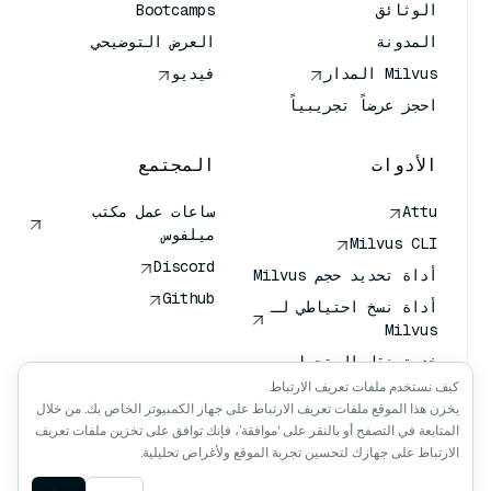
الوثائق
Bootcamps
المدونة
العرض التوضيحي
Milvus المدار
فيديو
احجز عرضاً تجريبياً
الأدوات
المجتمع
Attu
ساعات عمل مكتب
ميلفوس
Milvus CLI
Discord
أداة تحديد حجم Milvus
Github
أداة نسخ احتياطي لـ
Milvus
خدمة نقل المتجهات
(VTS)
كيف نستخدم ملفات تعريف الارتباط
يخزن هذا الموقع ملفات تعريف الارتباط على جهاز الكمبيوتر الخاص بك. من خلال
باحث عميق
المتابعة في التصفح أو بالنقر على ‘موافقة’، فإنك توافق على تخزين ملفات تعريف
سياق كلود كلود
الارتباط على جهازك لتحسين تجربة الموقع ولأغراض تحليلية.