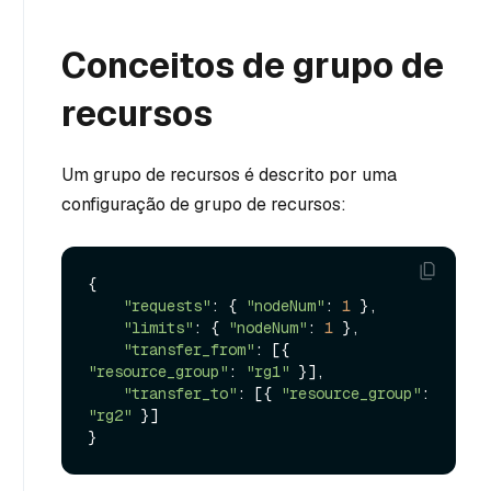
Conceitos de grupo de
recursos
Um grupo de recursos é descrito por uma
configuração de grupo de recursos:
{

"requests"
: { 
"nodeNum"
: 
1
 },

"limits"
: { 
"nodeNum"
: 
1
 },

"transfer_from"
: [{ 
"resource_group"
: 
"rg1"
 }],

"transfer_to"
: [{ 
"resource_group"
: 
"rg2"
 }]
