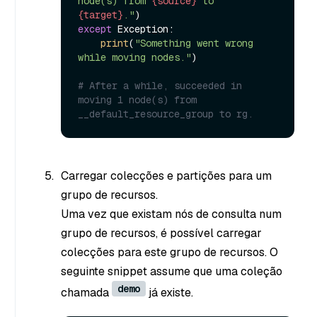
node(s) from 
{source}
 to 
{target}
."
except
 Exception:

print
(
"Something went wrong 
while moving nodes."
)

# After a while, succeeded in 
moving 1 node(s) from 
__default_resource_group to rg.
Carregar colecções e partições para um
grupo de recursos.
Uma vez que existam nós de consulta num
grupo de recursos, é possível carregar
colecções para este grupo de recursos. O
seguinte snippet assume que uma coleção
demo
chamada
já existe.