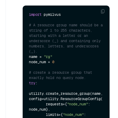
import
 pymilvus

# A resource group name should be a 
string of 1 to 255 characters, 
starting with a letter or an 
underscore (_) and containing only 
numbers, letters, and underscores 
(_).
name = 
"rg"
node_num = 
0
# create a resource group that 
exactly hold no query node.
try
:

utility.create_resource_group(name, 
config=utility.ResourceGroupConfig(

        requests={
"node_num"
: 
node_num},

        limits={
"node_num"
: 