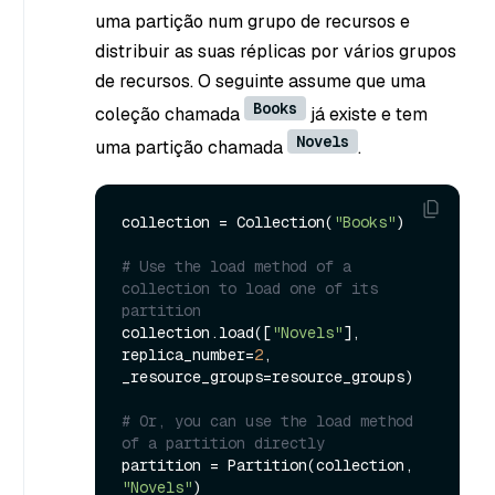
uma partição num grupo de recursos e
distribuir as suas réplicas por vários grupos
de recursos. O seguinte assume que uma
Books
coleção chamada
já existe e tem
Novels
uma partição chamada
.
collection = Collection(
"Books"
)

# Use the load method of a 
collection to load one of its 
partition
collection.load([
"Novels"
], 
replica_number=
2
, 
_resource_groups=resource_groups)

# Or, you can use the load method 
of a partition directly
partition = Partition(collection, 
"Novels"
)
