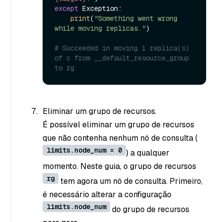
except
 Exception:

print
(
"Something went wrong 
while moving replicas."
)

# Succeeded in moving 1 replica(s) 
of c from __default_resource_group 
to rg.
Eliminar um grupo de recursos.
É possível eliminar um grupo de recursos
que não contenha nenhum nó de consulta (
limits.node_num = 0
) a qualquer
momento. Neste guia, o grupo de recursos
rg
tem agora um nó de consulta. Primeiro,
é necessário alterar a configuração
limits.node_num
do grupo de recursos