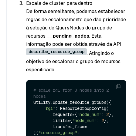
Escala de cluster para dentro
De forma semelhante, podemos estabelecer
regras de escalonamento que dão prioridade
à seleção de QueryNodes do grupo de
recursos
__pending_nodes
. Esta
informação pode ser obtida através da API
describe_resource_group
. Atingindo o
objetivo de escalonar o grupo de recursos
especificado.
# scale rg1 from 3 nodes into 2 
nodes
utility.update_resource_groups({

"rg1"
: ResourceGroupConfig(

        requests={
"node_num"
: 
2
},

        limits={
"node_num"
: 
2
},

        transfer_from=
[{
"resource_group"
: 