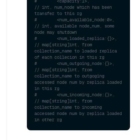
#        <capacity:1>,            
// int, num_node which has been 
transfer to this rg
#        <num_available_node:0>,  
// int, available node_num, some 
node may shutdown
#        <num_loaded_replica:{}>, 
// map[string]int, from 
collection_name to loaded replica 
of each collecion in this rg
#        <num_outgoing_node:{}>,  
// map[string]int, from 
collection_name to outgoging 
accessed node num by replica loaded 
in this rg 
#        <num_incoming_node:{}>.  
// map[string]int, from 
collection_name to incoming 
accessed node num by replica loaded 
in other rg