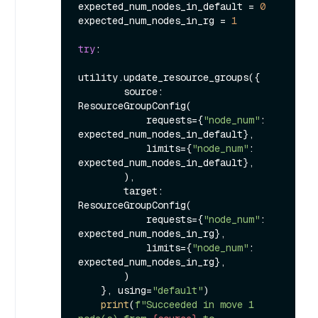
expected_num_nodes_in_default = 
0
expected_num_nodes_in_rg = 
1
try
:

utility.update_resource_groups({

        source: 
ResourceGroupConfig(

            requests={
"node_num"
: 
expected_num_nodes_in_default},

            limits={
"node_num"
: 
expected_num_nodes_in_default},

        ),

        target: 
ResourceGroupConfig(

            requests={
"node_num"
: 
expected_num_nodes_in_rg},

            limits={
"node_num"
: 
expected_num_nodes_in_rg},

        )

    }, using=
"default"
)

print
(
f"Succeeded in move 1 