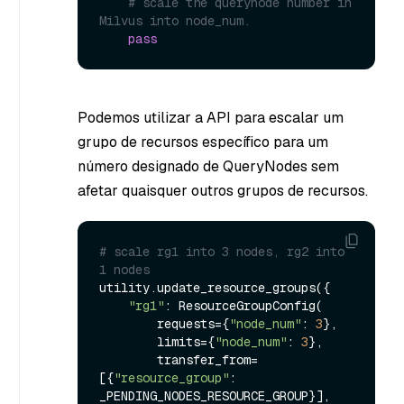
# scale the querynode number in 
Milvus into node_num.
pass
Podemos utilizar a API para escalar um
grupo de recursos específico para um
número designado de QueryNodes sem
afetar quaisquer outros grupos de recursos.
# scale rg1 into 3 nodes, rg2 into 
1 nodes
utility.update_resource_groups({

"rg1"
: ResourceGroupConfig(

        requests={
"node_num"
: 
3
},

        limits={
"node_num"
: 
3
},

        transfer_from=
[{
"resource_group"
: 
_PENDING_NODES_RESOURCE_GROUP}],
