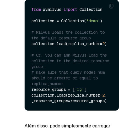
from
 pymilvus 
import
 Collection

collection = Collection(
'demo'
)

# Milvus loads the collection to 
the default resource group.
collection.load(replica_number=
2
)

# Or, you can ask Milvus load the 
collection to the desired resource 
group.
# make sure that query nodes num 
should be greater or equal to 
replica_number
resource_groups = [
'rg'
]

collection.load(replica_number=
2
, 
Além disso, pode simplesmente carregar