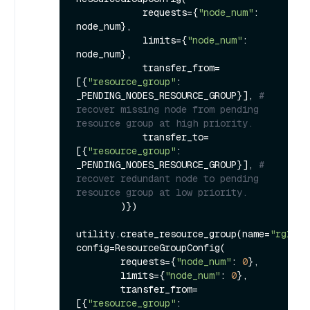
            requests={
"node_num"
: 
node_num},

            limits={
"node_num"
: 
node_num},

            transfer_from=
[{
"resource_group"
: 
_PENDING_NODES_RESOURCE_GROUP}], 
# 
recover missing node from pending 
resource group at high priority.
            transfer_to=
[{
"resource_group"
: 
_PENDING_NODES_RESOURCE_GROUP}], 
# 
recover redundant node to pending 
resource group at low priority.
        )})

utility.create_resource_group(name=
"rg1"
, 
config=ResourceGroupConfig(

        requests={
"node_num"
: 
0
},

        limits={
"node_num"
: 
0
},

        transfer_from=
[{
"resource_group"
: 