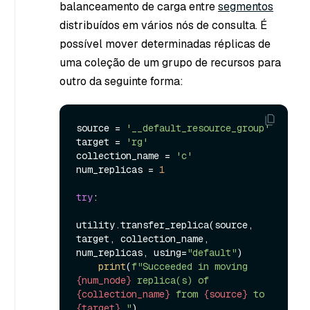
balanceamento de carga entre
segmentos
distribuídos em vários nós de consulta. É
possível mover determinadas réplicas de
uma coleção de um grupo de recursos para
outro da seguinte forma:
source = 
'__default_resource_group'
target = 
'rg'
collection_name = 
'c'
num_replicas = 
1
try
:

utility.transfer_replica(source, 
target, collection_name, 
num_replicas, using=
"default"
)

print
(
f"Succeeded in moving 
{num_node}
 replica(s) of 
{collection_name}
 from 
{source}
 to 
{target}
."