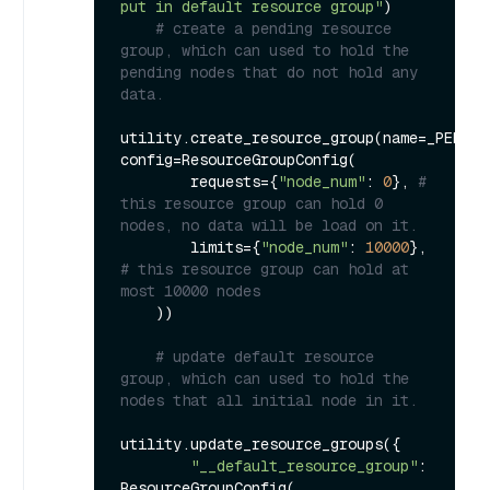
put in default resource group"
)

# create a pending resource 
group, which can used to hold the 
pending nodes that do not hold any 
data.
utility.create_resource_group(name=_PENDIN
config=ResourceGroupConfig(

        requests={
"node_num"
: 
0
}, 
# 
this resource group can hold 0 
nodes, no data will be load on it.
        limits={
"node_num"
: 
10000
}, 
# this resource group can hold at 
most 10000 nodes 
    ))

# update default resource 
group, which can used to hold the 
nodes that all initial node in it.
utility.update_resource_groups({

"__default_resource_group"
: 
ResourceGroupConfig(
