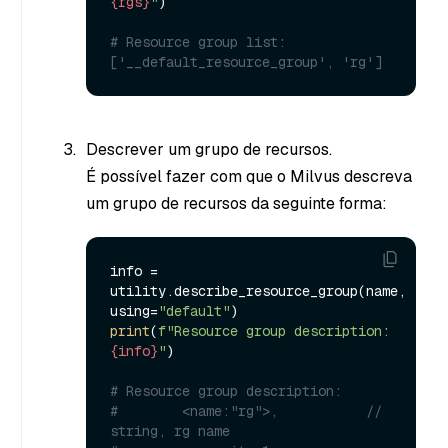
{rgs}
"
)

# Resource group list: 
['__default_resource_group', 'rg']
Descrever um grupo de recursos.
É possível fazer com que o Milvus descreva
um grupo de recursos da seguinte forma:
info = 
utility.describe_resource_group(name, 
using=
"default"
print
(
f"Resource group description: 
{info}
"
)

# Resource group description: 
#        <name:"rg">,           // 
string, rg name