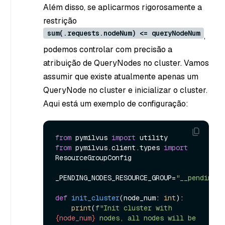
Além disso, se aplicarmos rigorosamente a
restrição
sum(.requests.nodeNum) <= queryNodeNum
,
podemos controlar com precisão a
atribuição de QueryNodes no cluster. Vamos
assumir que existe atualmente apenas um
QueryNode no cluster e inicializar o cluster.
Aqui está um exemplo de configuração:
from
 pymilvus 
import
from
 pymilvus.client.types 
import
ResourceGroupConfig

_PENDING_NODES_RESOURCE_GROUP=
"__pending_n
def
init_cluster
(
node_num: 
int
):

print
(
f"Init cluster with 
{node_num}
 nodes, all nodes will be 