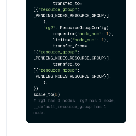
        transfer_to=
[{
"resource_group"
: 
_PENDING_NODES_RESOURCE_GROUP}],

    ),

"rg2"
: ResourceGroupConfig(

        requests={
"node_num"
: 
1
},

        limits={
"node_num"
: 
1
},

        transfer_from=
[{
"resource_group"
: 
_PENDING_NODES_RESOURCE_GROUP}],

        transfer_to=
[{
"resource_group"
: 
_PENDING_NODES_RESOURCE_GROUP}],

    ),

})

scale_to(
5
# rg1 has 3 nodes, rg2 has 1 node, 
__default_resource_group has 1 
node.