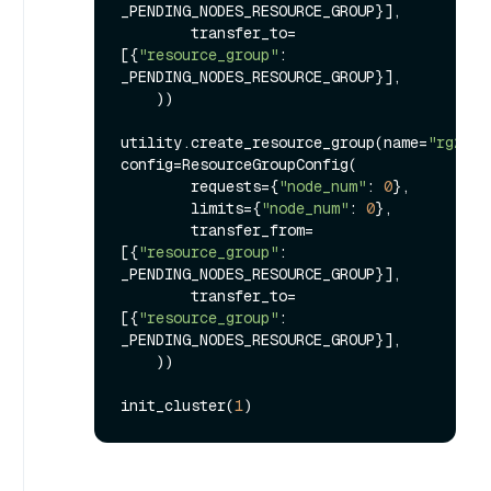
_PENDING_NODES_RESOURCE_GROUP}], 

        transfer_to=
[{
"resource_group"
: 
_PENDING_NODES_RESOURCE_GROUP}],

    ))

utility.create_resource_group(name=
"rg2"
, 
config=ResourceGroupConfig(

        requests={
"node_num"
: 
0
},

        limits={
"node_num"
: 
0
},

        transfer_from=
[{
"resource_group"
: 
_PENDING_NODES_RESOURCE_GROUP}], 

        transfer_to=
[{
"resource_group"
: 
_PENDING_NODES_RESOURCE_GROUP}],

    ))

init_cluster(
1