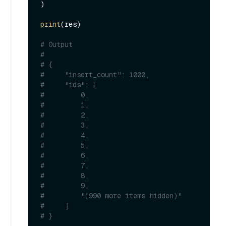
)

print
(res)

# Output
#
# {
#     "insert_count": 1000,
#     "ids": [
#         0,
#         1,
#         2,
#         3,
#         4,
#         5,
#         6,
#         7,
#         8,
#         9,
#         "(990 more items hidden)"
#     ]
# }