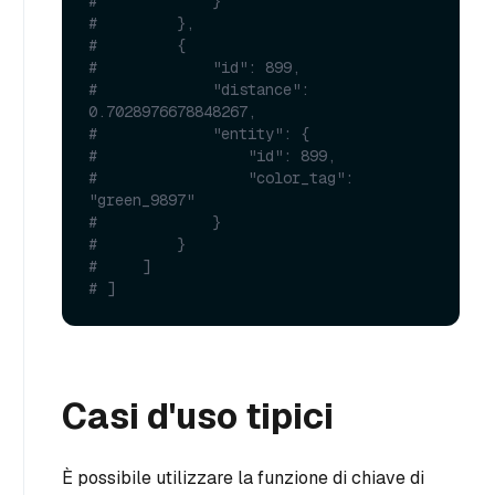
#             }
#         },
#         {
#             "id": 899,
#             "distance": 
0.7028976678848267,
#             "entity": {
#                 "id": 899,
#                 "color_tag": 
"green_9897"
#             }
#         }
#     ]
# ]
Casi d'uso tipici
È possibile utilizzare la funzione di chiave di