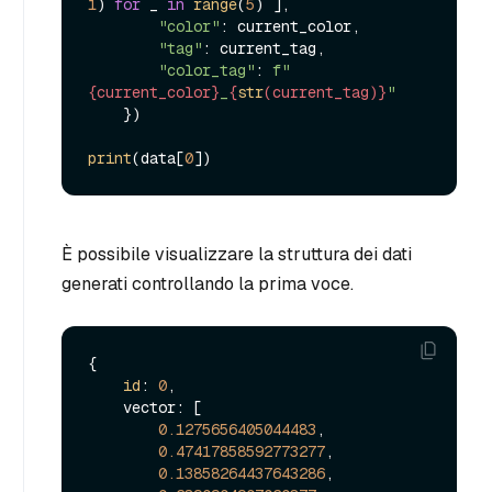
1
) 
for
 _ 
in
range
(
5
) ],

"color"
: current_color,

"tag"
: current_tag,

"color_tag"
: 
f"
{current_color}
_
{
str
(current_tag)}
"
    })

print
(data[
0
È possibile visualizzare la struttura dei dati
generati controllando la prima voce.
{

id
: 
0
,

    vector: [

0.1275656405044483
,

0.47417858592773277
,

0.13858264437643286
,
