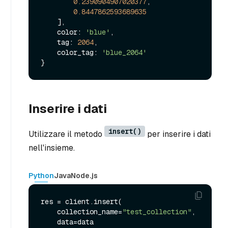
0.2390904907020377
,

0.8447862593689635
    ],

    color: 
'blue'
,

    tag: 
2064
,

    color_tag: 
'blue_2064'
Inserire i dati
insert()
Utilizzare il metodo
per inserire i dati
nell'insieme.
Python
Java
Node.js
res = client.insert(

    collection_name=
"test_collection"
,

    data=data
