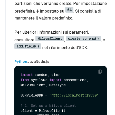
partizioni che verranno create. Per impostazione
64
predefinita, è impostato su
. Si consiglia di
mantenere il valore predefinito.
Per ulteriori informazioni sui parametri,
MilvusClient
create_schema()
consultare
,
, e
add_field()
nel riferimento dell'SDK.
Python
Java
Node.js
import
from
 pymilvus 
import
 connections, 
MilvusClient, DataType

SERVER_ADDR = 
"http://localhost:19530"
# 1. Set up a Milvus client
client = MilvusClient(
