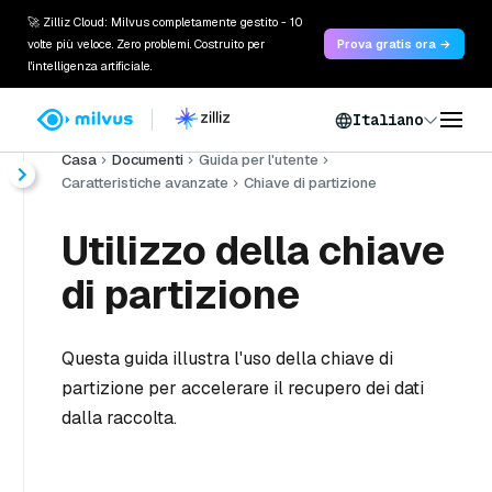
🚀 Zilliz Cloud: Milvus completamente gestito - 10
volte più veloce. Zero problemi. Costruito per
Prova gratis ora →
l'intelligenza artificiale.
Italiano
Casa
Documenti
Guida per l'utente
Caratteristiche avanzate
Chiave di partizione
Utilizzo della chiave
di partizione
Questa guida illustra l'uso della chiave di
partizione per accelerare il recupero dei dati
dalla raccolta.