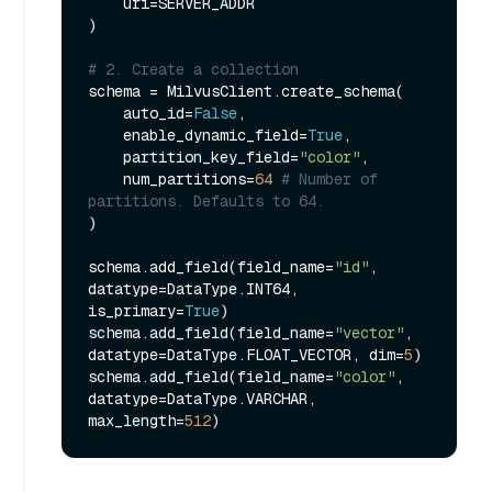
    uri=SERVER_ADDR

)

# 2. Create a collection
schema = MilvusClient.create_schema(

    auto_id=
False
,

    enable_dynamic_field=
True
,

    partition_key_field=
"color"
,

    num_partitions=
64
# Number of 
partitions. Defaults to 64.
)

schema.add_field(field_name=
"id"
, 
datatype=DataType.INT64, 
is_primary=
True
)

schema.add_field(field_name=
"vector"
, 
datatype=DataType.FLOAT_VECTOR, dim=
5
)

schema.add_field(field_name=
"color"
, 
datatype=DataType.VARCHAR, 
max_length=
512