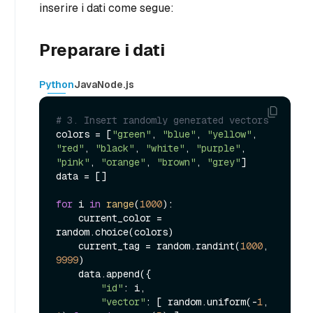
inserire i dati come segue:
Preparare i dati
Python
Java
Node.js
# 3. Insert randomly generated vectors 
colors = [
"green"
, 
"blue"
, 
"yellow"
, 
"red"
, 
"black"
, 
"white"
, 
"purple"
, 
"pink"
, 
"orange"
, 
"brown"
, 
"grey"
]

data = []

for
 i 
in
range
(
1000
):

    current_color = 
random.choice(colors)

    current_tag = random.randint(
1000
, 
9999
)

    data.append({

"id"
: i,

"vector"
: [ random.uniform(-
1
, 