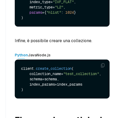
    index_type=
"IVF_FLAT"
,

    metric_type=
"L2"
,

params
={
"nlist"
: 
1024
}

Infine, è possibile creare una collezione.
Python
Java
Node.js
client.
create_collection
(

    collection_name=
"test_collection"
,

    schema=schema,

    index_params=index_params
