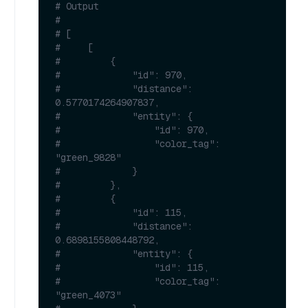
# Output
#
# [
#     [
#         {
#             "id": 970,
#             "distance": 
0.5770174264907837,
#             "entity": {
#                 "id": 970,
#                 "color_tag": 
"green_9828"
#             }
#         },
#         {
#             "id": 115,
#             "distance": 
0.6898155808448792,
#             "entity": {
#                 "id": 115,
#                 "color_tag": 
"green_4073"