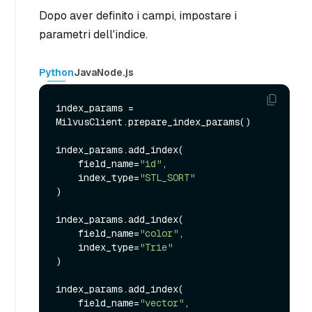
Dopo aver definito i campi, impostare i
parametri dell'indice.
Python
Java
Node.js
index_params = 
MilvusClient.prepare_index_params()

index_params.add_index(

    field_name=
"id"
,

    index_type=
"STL_SORT"
)

index_params.add_index(

    field_name=
"color"
,

    index_type=
"Trie"
)

index_params.add_index(

    field_name=
"vector"
,
