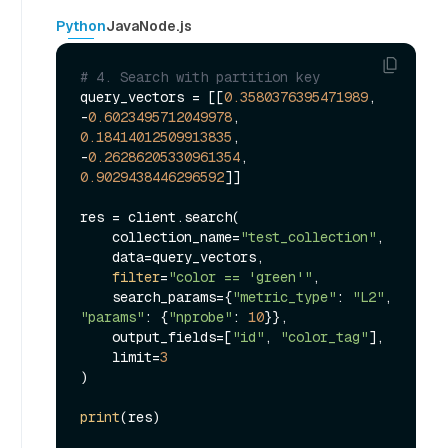
Python
Java
Node.js
# 4. Search with partition key
query_vectors = [[
0.3580376395471989
, 
-
0.6023495712049978
, 
0.18414012509913835
, 
-
0.26286205330961354
, 
0.9029438446296592
]]

res = client.search(

    collection_name=
"test_collection"
,

    data=query_vectors,

filter
=
"color == 'green'"
,

    search_params={
"metric_type"
: 
"L2"
, 
"params"
: {
"nprobe"
: 
10
}},

    output_fields=[
"id"
, 
"color_tag"
],

    limit=
3
)

print
(res)
