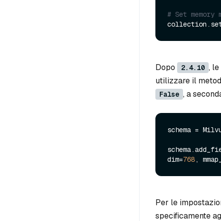
# Set memory 
collection.se
Dopo
, l
2.4.10
utilizzare il meto
, a second
False
schema = Milv
schema.add_fi
dim=
768
, mmap
Per le impostazio
specificamente agli