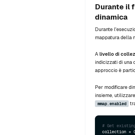
Durante il 
dinamica
Durante l'esecuzio
mappatura della me
A
livello di colle
indicizzati di una
approccio è partic
Per modificare di
insieme, utilizzar
tr
mmap.enabled
# Get existin
collection = 