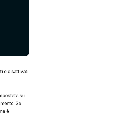
i e disattivati
mpostata su
omento. Se
one è