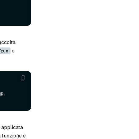
accolta,
o
True
R, 
 applicata
ta funzione è