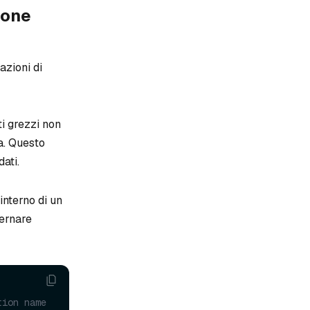
ione
azioni di
ti grezzi non
ga. Questo
ati.
nterno di un
ternare
tion name