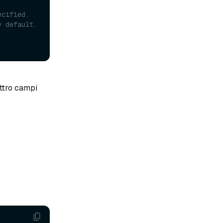
cified, 
the memory-mapped files will be stored in {localStorage.path}/ mmap by default. 
attro campi