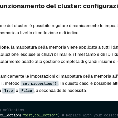
funzionamento del cluster: configuraz
ne del cluster, è possibile regolare dinamicamente le impost
moria a livello di collezione o di indice.
zione
, la mappatura della memoria viene applicata a tutti i da
 collezione, escluse le chiavi primarie, i timestamp e gli ID ri
olarmente adatto alla gestione completa di grandi insiemi di d
namicamente le impostazioni di mappatura della memoria all'i
e il metodo
. In questo caso, è possibile al
set_properties()
a
o
, a seconda delle necessità.
True
False
g collection
Collection(
"test_collection"
) 
# Replace with your collec