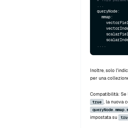
...

queryNode:

  mmap:

    vectorF
    vectorI
    scalarF
    scalarI
Inoltre, solo l'ind
per una collezione
Compatibilità: Se 
, la nuova 
true
queryNode.mmap.
impostata su
tru