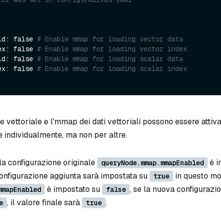
ield: false 
# Enable mmap for loading vector data
ndex: false 
# Enable mmap for loading vector index
ield: false 
# Enable mmap for loading scalar data
ndex: false 
# Enable mmap for loading scalar index
ice vettoriale e l'mmap dei dati vettoriali possono essere attivat
 individualmente, ma non per altre.
la configurazione originale
è i
queryNode.mmap.mmapEnabled
configurazione aggiunta sarà impostata su
in questo m
true
è impostato su
, se la nuova configurazi
mmapEnabled
false
, il valore finale sarà
.
e
true