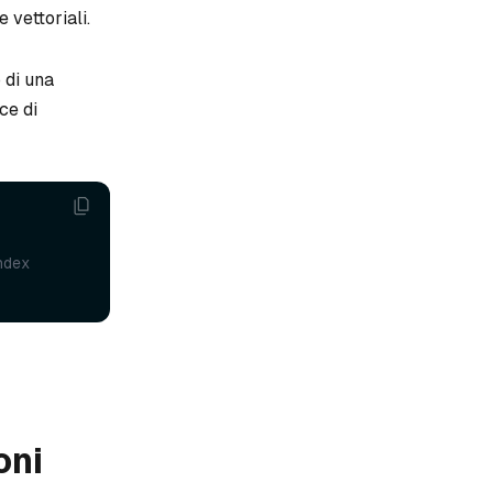
 vettoriali.
 di una
ce di
ndex
oni