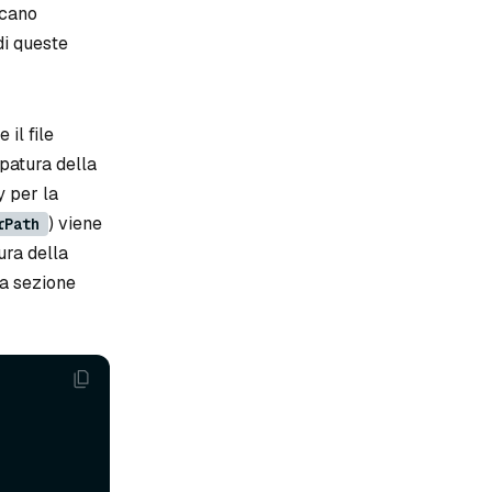
scano
di queste
il file
ppatura della
y per la
) viene
rPath
ura della
la sezione