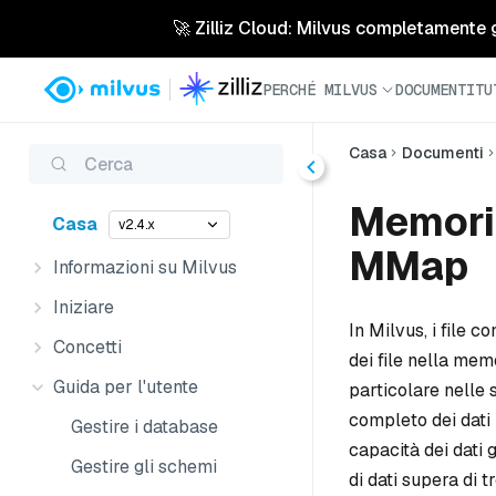
🚀 Zilliz Cloud: Milvus completamente ges
PERCHÉ MILVUS
DOCUMENTI
TU
Casa
Documenti
Cerca
Memoriz
Casa
v2.4.x
MMap
Informazioni su Milvus
Iniziare
In Milvus, i file
Concetti
dei file nella mem
Guida per l'utente
particolare nelle 
completo dei dati
Gestire i database
capacità dei dati 
Gestire gli schemi
di dati supera di 