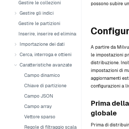
Gestire le collezioni
possono subire un
Gestire gli indici
Gestire le partizioni
Configu
Inserire, inserire ed eliminare
Importazione dei dati
A partire da Milvus
Cerca, interroga e ottieni
le impostazioni pr
distribuzione. Ino
Caratteristiche avanzate
impostazioni di ma
Campo dinamico
aggiornamenti est
Chiave di partizione
configurazioni a l
Campo JSON
Prima della
Campo array
globale
Vettore sparso
Prima di distribui
Regole di filtraggio scalari