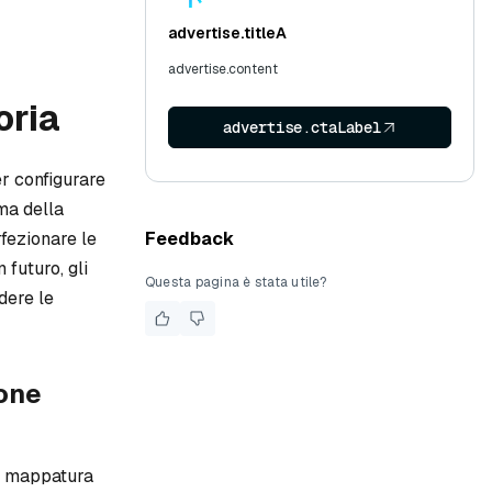
advertise.titleA
advertise.content
oria
advertise.ctaLabel
er configurare
ma della
rfezionare le
Feedback
 futuro, gli
Questa pagina è stata utile?
dere le
ione
a mappatura