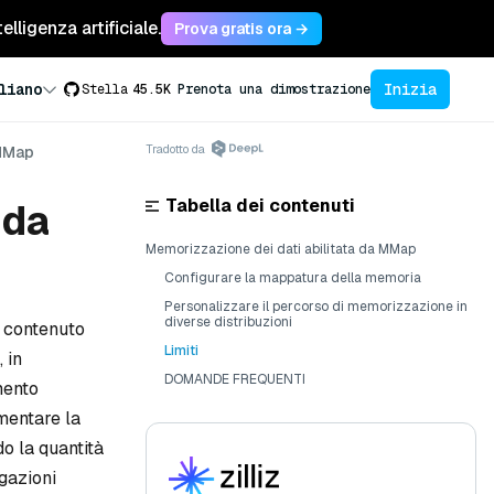
lligenza artificiale.
Prova gratis ora →
Inizia
liano
Stella
45.5K
Prenota una dimostrazione
Tradotto da
MMap
Tabella dei contenuti
 da
Memorizzazione dei dati abilitata da MMap
Configurare la mappatura della memoria
Personalizzare il percorso di memorizzazione in
diverse distribuzioni
l contenuto
Limiti
 in
DOMANDE FREQUENTI
mento
mentare la
do la quantità
ogazioni