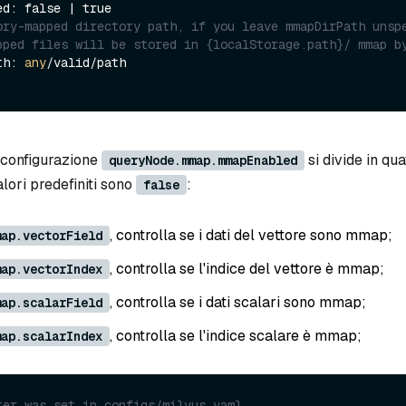
ory-mapped directory path, if you leave mmapDirPath unspe
ath: 
any
/valid/path 

a configurazione
si divide in qu
queryNode.mmap.mmapEnabled
valori predefiniti sono
:
false
, controlla se i dati del vettore sono mmap;
map.vectorField
, controlla se l'indice del vettore è mmap;
map.vectorIndex
, controlla se i dati scalari sono mmap;
map.scalarField
, controlla se l'indice scalare è mmap;
map.scalarIndex
ter was set in configs/milvus.yaml