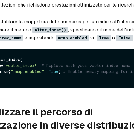
llezioni che richiedono prestazioni ottimizzate per le ricerche
sabilitare la mappatura della memoria per un indice all'interno
amare il metodo
, specificando il nome dell'indi
alter_index()
e impostando
su
o
.
ndex_name
mmap.enabled
True
False
er_index(

e=
"vector_index"
, 
# Replace with your vector index name
rams={
"mmap.enabled"
: 
True
} 
# Enable memory mapping for i
izzare il percorso di
azione in diverse distribuzi