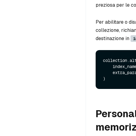
preziosa per le co
Per abilitare o di
collezione, richi
destinazione in
i
collection.alt
    index_nam
    extra_pa
Personal
memorizz