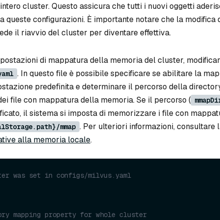
intero cluster. Questo assicura che tutti i nuovi oggetti aderi
 queste configurazioni. È importante notare che la modifica 
de il riavvio del cluster per diventare effettiva.
postazioni di mappatura della memoria del cluster, modificare 
. In questo file è possibile specificare se abilitare la ma
yaml
tazione predefinita e determinare il percorso della director
i file con mappatura della memoria. Se il percorso (
mmapDi
ficato, il sistema si imposta di memorizzare i file con mappat
. Per ulteriori informazioni, consultare 
alStorage.path}/mmap
ative alla memoria locale
.
ter was set in configs/milvus.yaml
ory mapping property for whole cluster