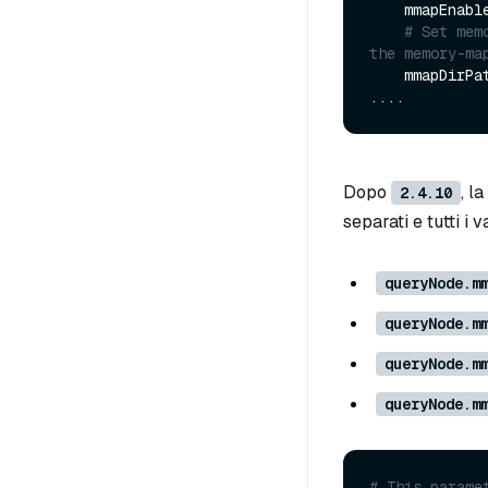
    mmapEnabled: false | true

# Set mem
    mmapDirP
Dopo
, l
2.4.10
separati e tutti i 
queryNode.m
queryNode.m
queryNode.m
queryNode.m
# This parame