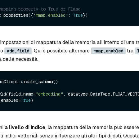
mapping property to True or Flase
t_properties({
'mmap.enabled'
: 
True
e impostazioni di mappatura della memoria all'interno di una r
do
. Qui è possibile alternare
tra
add_field
mmap_enabled
a delle necessità.
usClient.create_schema()

eld(field_name=
"embedding"
, datatype=DataType.FLOAT_VECTO
_enabled=
True
ni
a livello di indice
, la mappatura della memoria può essere
 indici vettoriali senza influenzare gli altri tipi di dati. Ques