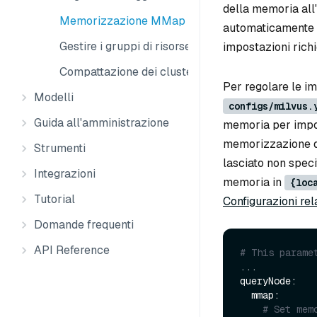
della memoria all'
Memorizzazione MMap
automaticamente a
Gestire i gruppi di risorse
impostazioni richie
Compattazione dei cluster
Per regolare le im
Modelli
configs/milvus.
Guida all'amministrazione
memoria per impos
memorizzazione de
Strumenti
lasciato non speci
Integrazioni
memoria in
{loc
Tutorial
Configurazioni rel
Domande frequenti
API Reference
# This parame
...

queryNode:

  mmap:

# Set mem