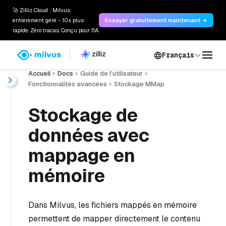
🚀 Zilliz Cloud : Milvus
entièrement géré - 10x plus
Essayer gratuitement maintenant →
rapide. Zéro tracas. Conçu pour l'IA.
Français
Accueil
Docs
Guide de l'utilisateur
Fonctionnalités avancées
Stockage MMap
Stockage de
données avec
mappage en
mémoire
Dans Milvus, les fichiers mappés en mémoire
permettent de mapper directement le contenu