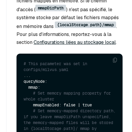
fichiers mappés en mémoire. Si le chemin
mmapDirPath
d'accès (
) n'est pas spécifié, le
système stocke par défaut les fichiers mappés
{localStorage.path}/mmap
en mémoire dans
.
Pour plus d'informations, reportez-vous à la
section
Configurations liées au stockage local
.
# This parameter was set in 
configs/milvus.yaml
...

queryNode:

  mmap:

# Set memory mapping property for 
whole cluster
    mmapEnabled: false | true

# Set memory-mapped directory path, 
if you leave mmapDirPath unspecified, 
the memory-mapped files will be stored 
in {localStorage.path}/ mmap by 