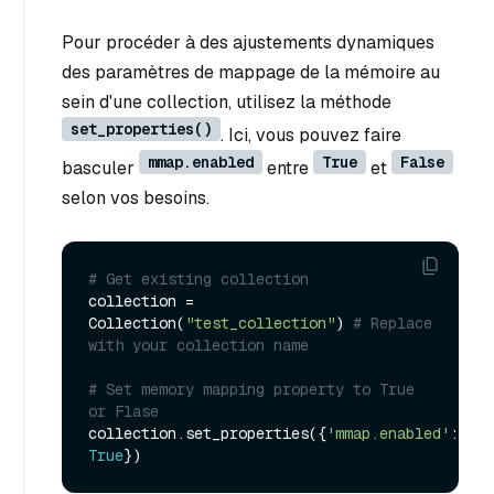
Pour procéder à des ajustements dynamiques
des paramètres de mappage de la mémoire au
sein d'une collection, utilisez la méthode
set_properties()
. Ici, vous pouvez faire
mmap.enabled
True
False
basculer
entre
et
selon vos besoins.
# Get existing collection
collection = 
Collection(
"test_collection"
) 
# Replace 
with your collection name
# Set memory mapping property to True 
or Flase
collection.set_properties({
'mmap.enabled'
: 
True