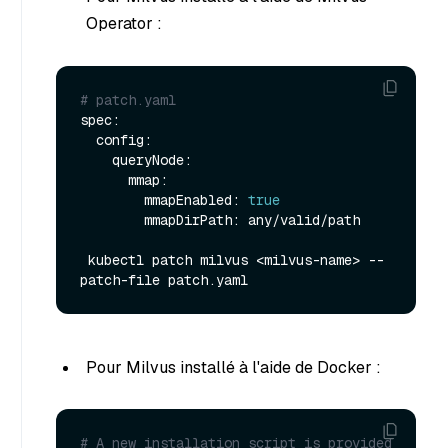
Operator :
# patch.yaml
spec:

  config:

    queryNode:

      mmap:

        mmapEnabled: 
true
        mmapDirPath: any/valid/path

 kubectl patch milvus <milvus-name> --
Pour Milvus installé à l'aide de Docker :
# A new installation script is provided 