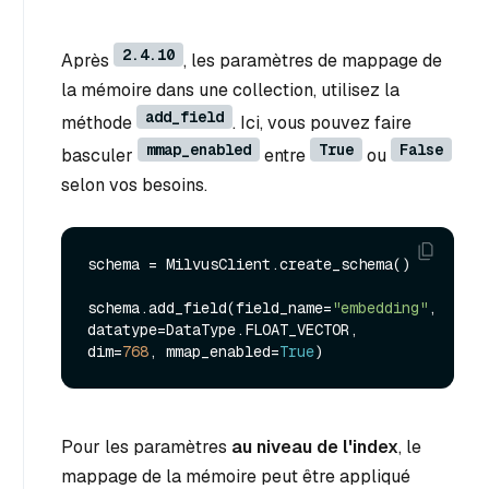
2.4.10
Après
, les paramètres de mappage de
la mémoire dans une collection, utilisez la
add_field
méthode
. Ici, vous pouvez faire
mmap_enabled
True
False
basculer
entre
ou
selon vos besoins.
schema = MilvusClient.create_schema()

schema.add_field(field_name=
"embedding"
, 
datatype=DataType.FLOAT_VECTOR, 
dim=
768
, mmap_enabled=
True
Pour les paramètres
au niveau de l'index
, le
mappage de la mémoire peut être appliqué