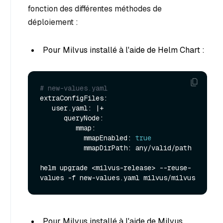
fonction des différentes méthodes de
déploiement :
Pour Milvus installé à l'aide de Helm Chart :
# new-values.yaml
extraConfigFiles:

   user.yaml: |+

      queryNode:

         mmap:

           mmapEnabled: 
true
           mmapDirPath: any/valid/path

helm upgrade <milvus-release> --reuse-
Pour Milvus installé à l'aide de Milvus