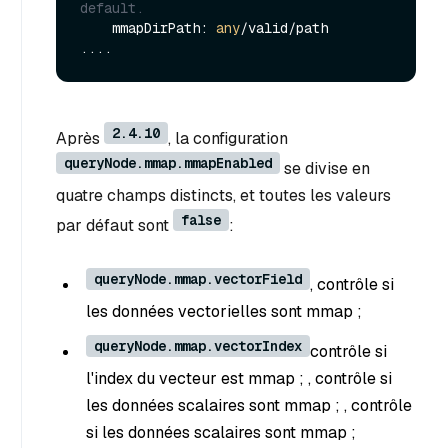
default. 
    mmapDirPath: 
any
/valid/path 

2.4.10
Après
, la configuration
queryNode.mmap.mmapEnabled
se divise en
quatre champs distincts, et toutes les valeurs
false
par défaut sont
:
queryNode.mmap.vectorField
, contrôle si
les données vectorielles sont mmap ;
queryNode.mmap.vectorIndex
contrôle si
l'index du vecteur est mmap ; , contrôle si
les données scalaires sont mmap ; , contrôle
si les données scalaires sont mmap ;