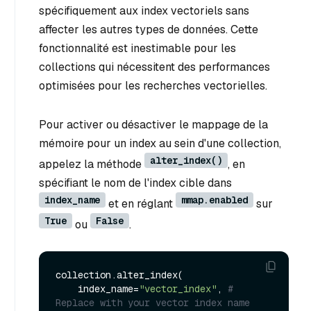
spécifiquement aux index vectoriels sans
affecter les autres types de données. Cette
fonctionnalité est inestimable pour les
collections qui nécessitent des performances
optimisées pour les recherches vectorielles.
Pour activer ou désactiver le mappage de la
mémoire pour un index au sein d'une collection,
alter_index()
appelez la méthode
, en
spécifiant le nom de l'index cible dans
index_name
mmap.enabled
et en réglant
sur
True
False
ou
.
collection.alter_index(

    index_name=
"vector_index"
, 
# 
Replace with your vector index name