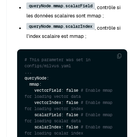
queryNode.mmap.scalarField
, contrôle si
les données scalaires sont mmap ;
queryNode.mmap.scalarIndex
, contrôle si
l'index scalaire est mmap ;
# This parameter was set in 
configs/milvus.yaml
...

queryNode:

  mmap:

    vectorField: false 
# Enable mmap 
for loading vector data
    vectorIndex: false 
# Enable mmap 
for loading vector index
    scalarField: false 
# Enable mmap 
for loading scalar data
    scalarIndex: false 
# Enable mmap 
for loading scalar index