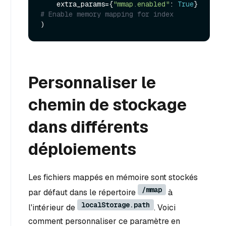
    extra_params={
"mmap.enabled"
: 
True
} 
# Enable memory mapping for index
Personnaliser le
chemin de stockage
dans différents
déploiements
Les fichiers mappés en mémoire sont stockés
/mmap
par défaut dans le répertoire
à
localStorage.path
l'intérieur de
. Voici
comment personnaliser ce paramètre en