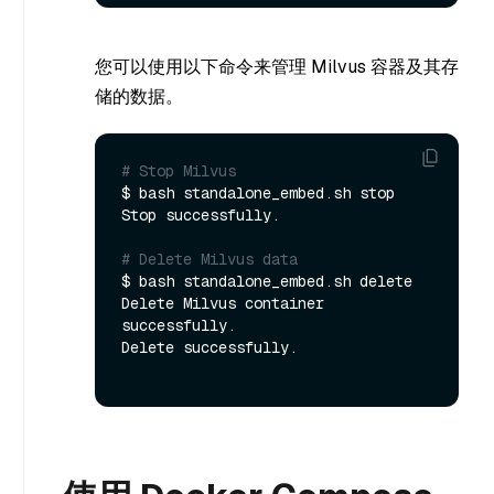
您可以使用以下命令来管理 Milvus 容器及其存
储的数据。
# Stop Milvus
$ bash standalone_embed.sh stop

Stop successfully.

# Delete Milvus data
$ bash standalone_embed.sh delete

Delete Milvus container 
successfully.

Delete successfully.
