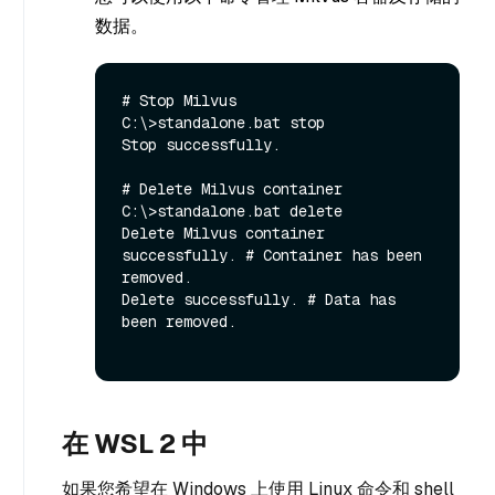
数据。
# Stop Milvus

C:\>standalone.bat stop

Stop successfully.

# Delete Milvus container

C:\>standalone.bat delete

Delete Milvus container 
successfully. # Container has been 
removed.

Delete successfully. # Data has 
been removed.

在 WSL 2 中
如果您希望在 Windows 上使用 Linux 命令和 shell