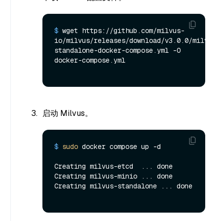
$ 
wget https://github.com/milvus-
io/milvus/releases/download/v3.0.0/milvus-
standalone-docker-compose.yml -O 
docker-compose.yml
启动 Milvus。
$ 
sudo
 docker compose up -d
Creating milvus-etcd  ... done

Creating milvus-minio ... done

Creating milvus-standalone ... done
