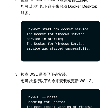
您可以运行以下命令来启动 Docker Desktop
服务。
C:\>net start com.docker.service

The Docker for Windows Service 
service is starting.

The Docker for Windows Service 
service was started successfully.

检查 WSL 是否已正确安装。
您可以运行以下命令来安装或更新 WSL 2。
C:\>wsl --update

Checking for updates.

The most recent version of Windows 