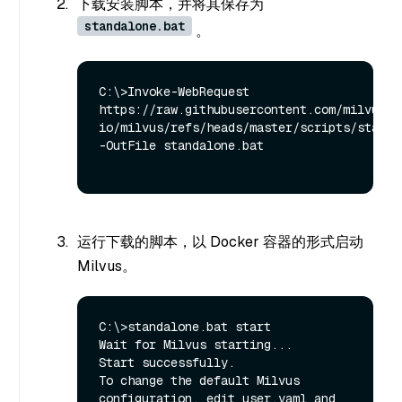
下载安装脚本，并将其保存为
standalone.bat
。
C:\>Invoke-WebRequest 
https://raw.githubusercontent.com/milvus-
io/milvus/refs/heads/master/scripts/standal
-OutFile standalone.bat

运行下载的脚本，以 Docker 容器的形式启动
Milvus。
C:\>standalone.bat start

Wait for Milvus starting...

Start successfully.

To change the default Milvus 
configuration, edit user.yaml and 