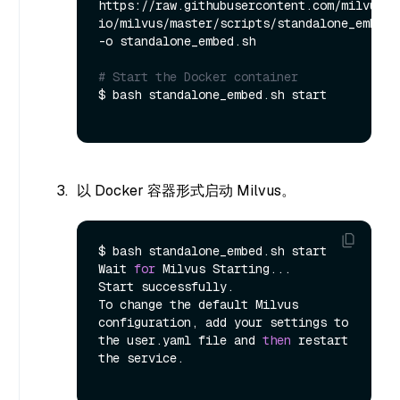
https://raw.githubusercontent.com/milvus-
io/milvus/master/scripts/standalone_embed.s
-o standalone_embed.sh

# Start the Docker container
$ bash standalone_embed.sh start

以 Docker 容器形式启动 Milvus。
$ bash standalone_embed.sh start

Wait 
for
 Milvus Starting...

Start successfully.

To change the default Milvus 
configuration, add your settings to 
the user.yaml file and 
then
 restart 
the service.
