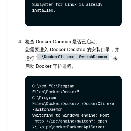
Subsystem for Linux is already 
installed.

检查 Docker Daemon 是否已启动。
您需要进入 Docker Desktop 的安装目录，并
.\DockerCli.exe -SwitchDaemon
运行 `
` 来
启动 Docker 守护进程。
C:\>cd "C:\Program 
Files\Docker\Docker"

C:\Program 
Files\Docker\Docker>.\DockerCli.exe 
-SwitchDaemon

Switching to windows engine: Post 
"http://ipc/engine/switch": open 
\\.\pipe\dockerBackendApiServer: 