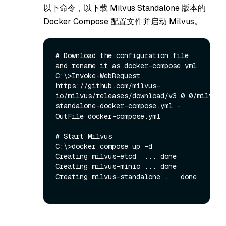
以下命令，以下载 Milvus Standalone 版本的
Docker Compose 配置文件并启动 Milvus。
# Download the configuration file 
and rename it as docker-compose.yml

C:\>Invoke-WebRequest 
https://github.com/milvus-
io/milvus/releases/download/v3.0.0/milvus-
standalone-docker-compose.yml -
OutFile docker-compose.yml

# Start Milvus

C:\>docker compose up -d

Creating milvus-etcd  ... done

Creating milvus-minio ... done

Creating milvus-standalone ... done
