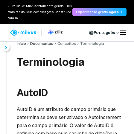
Zilliz Cloud: Milvus totalmente gerido - 10x
mais rápido. Sem complicações. Construído
Experimente grátis agora →
para IA.
Português
Início
Documentos
Conceitos
Terminologia
Terminologia
AutoID
AutoID é um atributo do campo primário que
determina se deve ser ativado o AutoIncrement
para o campo primário. O valor de AutoID é
definido com base num carimbo de data/hora.