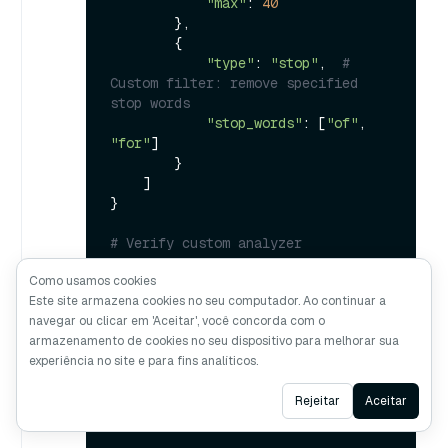
"max"
: 
40
        },

        {

"type"
: 
"stop"
,  
# 
Custom filter: remove specified 
stop words
"stop_words"
: [
"of"
, 
"for"
]

        }

    ]

}

# Verify custom analyzer 
configuration
Como usamos cookies
sample_text = 
"Milvus provides 
Este site armazena cookies no seu computador. Ao continuar a
flexible, customizable analyzers 
navegar ou clicar em 'Aceitar', você concorda com o
for robust text processing."
armazenamento de cookies no seu dispositivo para melhorar sua
result = 
experiência no site e para fins analíticos.
client.run_analyzer(sample_text, 
Ask AI
Rejeitar
Aceitar
print
(
"Custom analyzer output:"
, 
result)
