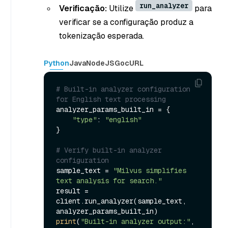
run_analyzer
Verificação:
Utilize
para
verificar se a configuração produz a
tokenização esperada.
Python
Java
NodeJS
Go
cURL
# Built-in analyzer configuration 
for English text processing
analyzer_params_built_in = {

"type"
: 
"english"
}

# Verify built-in analyzer 
configuration
sample_text = 
"Milvus simplifies 
text analysis for search."
result = 
client.run_analyzer(sample_text, 
print
(
"Built-in analyzer output:"
, 