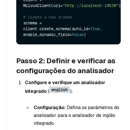
MilvusClient(uri=
"http://localhost:19530"
)

# Create a new schema
schema = 
client.create_schema(auto_id=
True
, 
enable_dynamic_field=
False
Passo 2: Definir e verificar as
configurações do analisador
Configure e verifique um analisador
english
integrado
(
)
:
Configuração:
Defina os parâmetros do
analisador para o analisador de inglês
integrado.