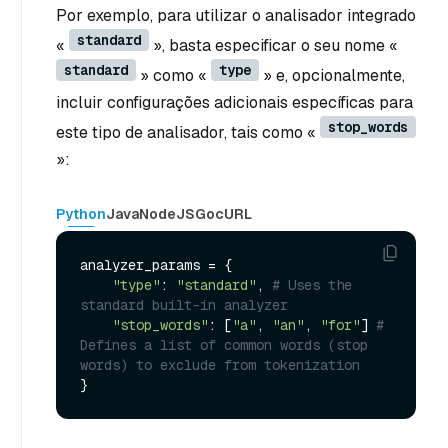
Por exemplo, para utilizar o analisador integrado
standard
«
», basta especificar o seu nome «
standard
type
» como «
» e, opcionalmente,
incluir configurações adicionais específicas para
stop_words
este tipo de analisador, tais como «
»:
Python
Java
NodeJS
Go
cURL
analyzer_params = {

"type"
: 
"standard"
, 
# Uses the 
standard built-in analyzer
"stop_words"
: [
"a"
, 
"an"
, 
"for"
] 
# 
Defines a list of common words (stop 
words) to exclude from tokenization