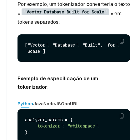
Por exemplo, um tokenizador converteria o texto
"Vector Database Built for Scale"
«
» em
tokens separados:
["Vector", "Database", "Built", "for", 
Exemplo de especificação de um
tokenizador
:
Python
Java
NodeJS
Go
cURL
analyzer_params = {

"tokenizer"
: 
"whitespace"
,
