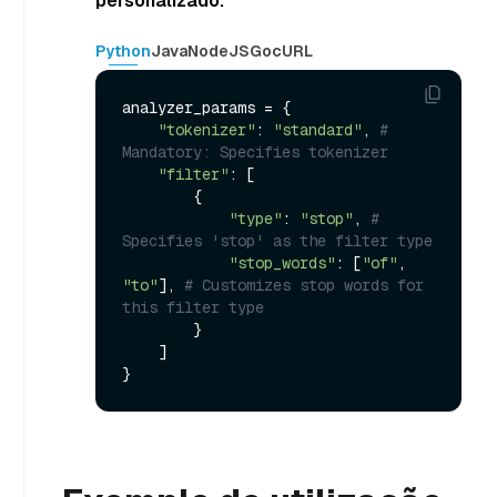
personalizado:
Python
Java
NodeJS
Go
cURL
analyzer_params = {

"tokenizer"
: 
"standard"
, 
# 
Mandatory: Specifies tokenizer
"filter"
: [

        {

"type"
: 
"stop"
, 
# 
Specifies 'stop' as the filter type
"stop_words"
: [
"of"
, 
"to"
], 
# Customizes stop words for 
this filter type
        }

    ]
