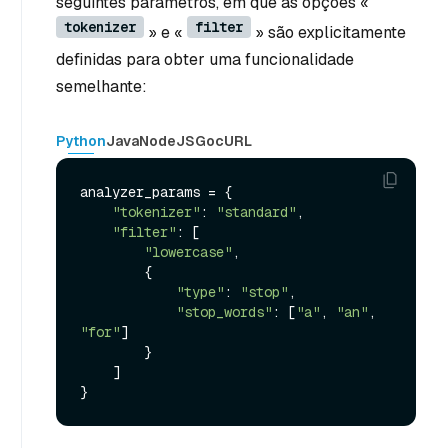
seguintes parâmetros, em que as opções «
tokenizer
filter
» e «
» são explicitamente
definidas para obter uma funcionalidade
semelhante:
Python
Java
NodeJS
Go
cURL
analyzer_params = {

"tokenizer"
: 
"standard"
,

"filter"
: [

"lowercase"
,

        {

"type"
: 
"stop"
,

"stop_words"
: [
"a"
, 
"an"
, 
"for"
]

        }

    ]
