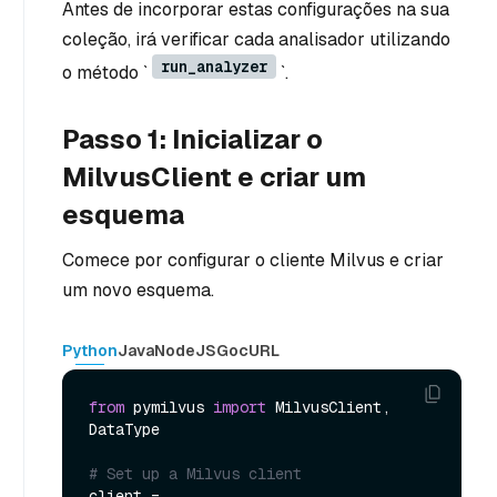
Antes de incorporar estas configurações na sua
coleção, irá verificar cada analisador utilizando
run_analyzer
o método `
`.
Passo 1: Inicializar o
MilvusClient e criar um
esquema
Comece por configurar o cliente Milvus e criar
um novo esquema.
Python
Java
NodeJS
Go
cURL
from
 pymilvus 
import
 MilvusClient, 
DataType

# Set up a Milvus client
client = 