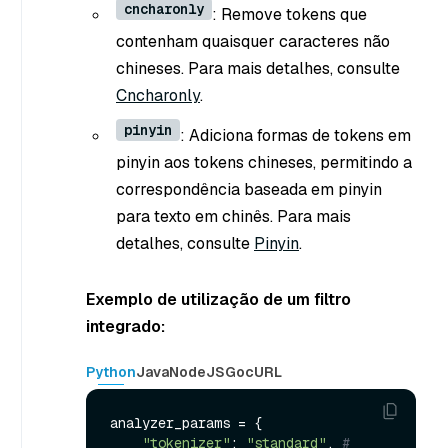
cncharonly
: Remove tokens que
contenham quaisquer caracteres não
chineses. Para mais detalhes, consulte
Cncharonly
.
pinyin
: Adiciona formas de tokens em
pinyin aos tokens chineses, permitindo a
correspondência baseada em pinyin
para texto em chinês. Para mais
detalhes, consulte
Pinyin
.
Exemplo de utilização de um filtro
integrado:
Python
Java
NodeJS
Go
cURL
analyzer_params = {

"tokenizer"
: 
"standard"
, 
# 