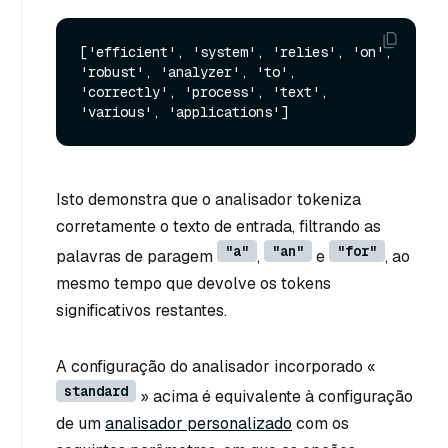
['efficient', 'system', 'relies', 'on', 
'robust', 'analyzer', 'to', 
'correctly', 'process', 'text', 
Isto demonstra que o analisador tokeniza
corretamente o texto de entrada, filtrando as
"a"
"an"
"for"
palavras de paragem
,
e
, ao
mesmo tempo que devolve os tokens
significativos restantes.
A configuração do analisador incorporado «
standard
» acima é equivalente à configuração
de um
analisador personalizado
com os