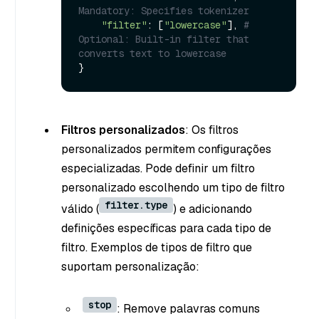
Mandatory: Specifies tokenizer
"filter"
: [
"lowercase"
], 
# 
Optional: Built-in filter that 
converts text to lowercase
Filtros personalizados
: Os filtros
personalizados permitem configurações
especializadas. Pode definir um filtro
personalizado escolhendo um tipo de filtro
filter.type
válido (
) e adicionando
definições específicas para cada tipo de
filtro. Exemplos de tipos de filtro que
suportam personalização:
stop
: Remove palavras comuns