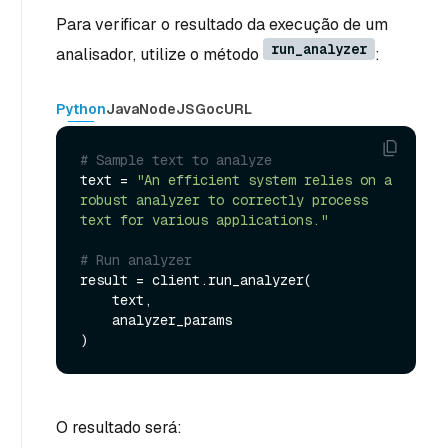
Para verificar o resultado da execução de um
run_analyzer
analisador, utilize o método
:
Python
Java
NodeJS
Go
cURL
# Sample text to analyze
text = 
"An efficient system relies on a 
robust analyzer to correctly process 
text for various applications."
# Run analyzer
result = client.run_analyzer(

    text,

    analyzer_params

O resultado será: