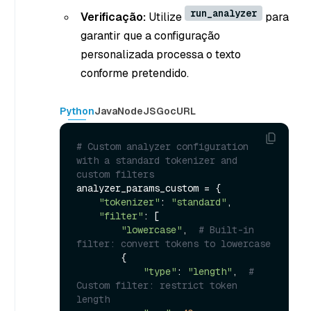
run_analyzer
Verificação:
Utilize
para
garantir que a configuração
personalizada processa o texto
conforme pretendido.
Python
Java
NodeJS
Go
cURL
# Custom analyzer configuration 
with a standard tokenizer and 
custom filters
analyzer_params_custom = {

"tokenizer"
: 
"standard"
,

"filter"
: [

"lowercase"
,  
# Built-in 
filter: convert tokens to lowercase
        {

"type"
: 
"length"
,  
# 
Custom filter: restrict token 
length