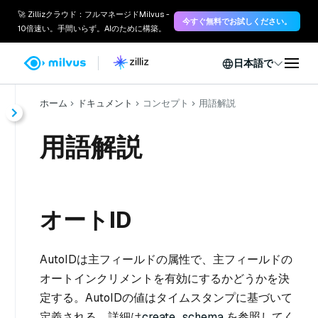
🚀 Zillizクラウド：フルマネージドMilvus -
今すぐ無料でお試しください。
10倍速い。手間いらず。AIのために構築。
日本語で
ホーム
ドキュメント
コンセプト
用語解説
用語解説
オートID
AutoIDは主フィールドの属性で、主フィールドの
オートインクリメントを有効にするかどうかを決
定する。AutoIDの値はタイムスタンプに基づいて
定義される。詳細は
create_schema
を参照してく