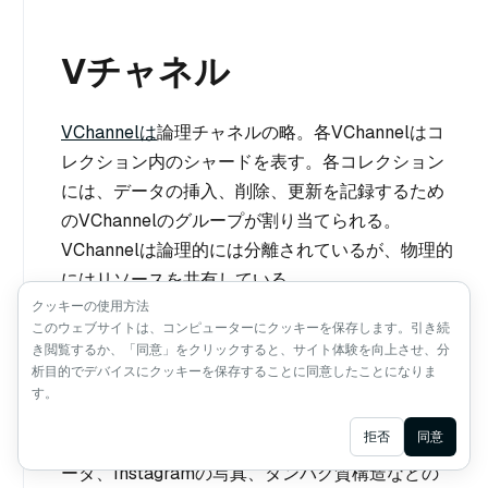
Vチャネル
VChannelは
論理チャネルの略。各VChannelはコ
レクション内のシャードを表す。各コレクション
には、データの挿入、削除、更新を記録するため
のVChannelのグループが割り当てられる。
VChannelは論理的には分離されているが、物理的
にはリソースを共有している。
クッキーの使用方法
このウェブサイトは、コンピューターにクッキーを保存します。引き続
き閲覧するか、「同意」をクリックすると、サイト体験を向上させ、分
ベクトル
析目的でデバイスにクッキーを保存することに同意したことになりま
す。
Ask AI
拒否
同意
埋め込みベクトルは、電子メール、IoTセンサーデ
ータ、Instagramの写真、タンパク質構造などの