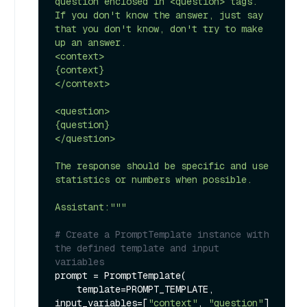
question enclosed in <question> tags.

If you don't know the answer, just say 
that you don't know, don't try to make 
up an answer.

<context>

{context}

</context>

<question>

{question}

</question>

The response should be specific and use 
statistics or numbers when possible.

Assistant:"""
# Create a PromptTemplate instance with 
the defined template and input 
variables
prompt = PromptTemplate(

    template=PROMPT_TEMPLATE, 
input_variables=[
"context"
, 
"question"
]
