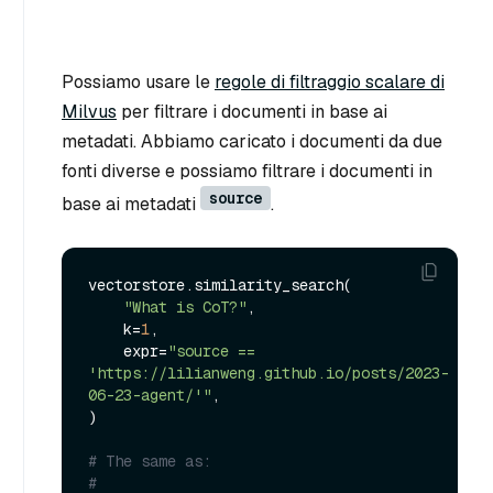
Possiamo usare le
regole di filtraggio scalare di
Milvus
per filtrare i documenti in base ai
metadati. Abbiamo caricato i documenti da due
fonti diverse e possiamo filtrare i documenti in
source
base ai metadati
.
vectorstore.similarity_search(

"What is CoT?"
,

    k=
1
,

    expr=
"source == 
'https://lilianweng.github.io/posts/2023-
06-23-agent/'"
,

)

# The same as:
# 