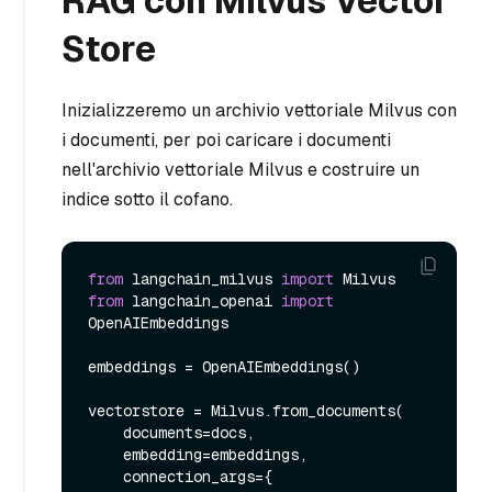
RAG con Milvus Vector
Store
Inizializzeremo un archivio vettoriale Milvus con
i documenti, per poi caricare i documenti
nell'archivio vettoriale Milvus e costruire un
indice sotto il cofano.
from
 langchain_milvus 
import
from
 langchain_openai 
import
OpenAIEmbeddings

embeddings = OpenAIEmbeddings()

vectorstore = Milvus.from_documents(

    documents=docs,

    embedding=embeddings,

    connection_args={
