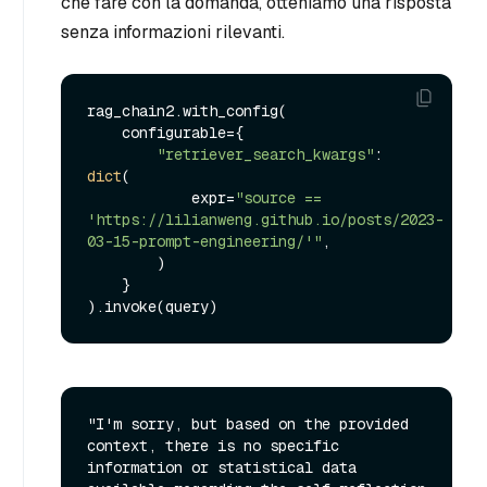
che fare con la domanda, otteniamo una risposta
senza informazioni rilevanti.
rag_chain2.with_config(

    configurable={

"retriever_search_kwargs"
: 
dict
(

            expr=
"source == 
'https://lilianweng.github.io/posts/2023-
03-15-prompt-engineering/'"
,

        )

    }

"I'm sorry, but based on the provided 
context, there is no specific 
information or statistical data 