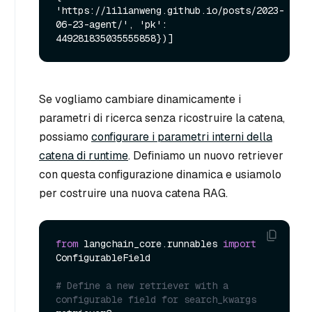
'https://lilianweng.github.io/posts/2023-
06-23-agent/', 'pk': 
Se vogliamo cambiare dinamicamente i
parametri di ricerca senza ricostruire la catena,
possiamo
configurare i parametri interni della
catena di runtime
. Definiamo un nuovo retriever
con questa configurazione dinamica e usiamolo
per costruire una nuova catena RAG.
from
 langchain_core.runnables 
import
ConfigurableField

# Define a new retriever with a 
configurable field for search_kwargs