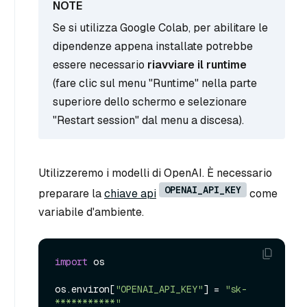
Se si utilizza Google Colab, per abilitare le
dipendenze appena installate potrebbe
essere necessario
riavviare il runtime
(fare clic sul menu "Runtime" nella parte
superiore dello schermo e selezionare
"Restart session" dal menu a discesa).
Utilizzeremo i modelli di OpenAI. È necessario
OPENAI_API_KEY
preparare la
chiave api
come
variabile d'ambiente.
import
 os

os.environ[
"OPENAI_API_KEY"
] = 
"sk-
***********"