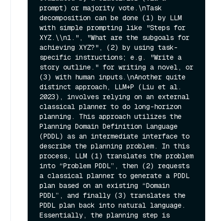
prompt) or majority vote.\nTask 
decomposition can be done (1) by LLM 
with simple prompting like "Steps for 
XYZ.\\n1.", "What are the subgoals for 
achieving XYZ?", (2) by using task-
specific instructions; e.g. "Write a 
story outline." for writing a novel, or 
(3) with human inputs.\nAnother quite 
distinct approach, LLM+P (Liu et al. 
2023), involves relying on an external 
classical planner to do long-horizon 
planning. This approach utilizes the 
Planning Domain Definition Language 
(PDDL) as an intermediate interface to 
describe the planning problem. In this 
process, LLM (1) translates the problem 
into “Problem PDDL”, then (2) requests 
a classical planner to generate a PDDL 
plan based on an existing “Domain 
PDDL”, and finally (3) translates the 
PDDL plan back into natural language. 
Essentially, the planning step is 