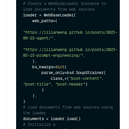
# Create a WebBaseLoader instance to 
load documents from web sources
loader = WebBaseLoader(

    web_paths=(

"https://lilianweng.github.io/posts/2023-
06-23-agent/"
,

"https://lilianweng.github.io/posts/2023-
03-15-prompt-engineering/"
,

    ),

    bs_kwargs=
dict
(

        parse_only=bs4.SoupStrainer(

            class_=(
"post-content"
, 
"post-title"
, 
"post-header"
)

        )

    ),

# Load documents from web sources using 
the loader
# Initialize a 