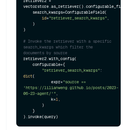
retriever2 = 
vectorstore.as_retriever().configurable_fields
    search_kwargs=ConfigurableField(

id
=
"retriever_search_kwargs"
,

    )

)

# Invoke the retriever with a specific 
search_kwargs which filter the 
documents by source
retriever2.with_config(

    configurable={

"retriever_search_kwargs"
: 
dict
(

            expr=
"source == 
'https://lilianweng.github.io/posts/2023-
06-23-agent/'"
,

            k=
1
,

        )

    }
