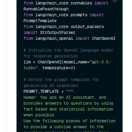
from
 langchain_core.runnables 
import
from
 langchain_core.prompts 
import
from
 langchain_core.output_parsers 
import
from
 langchain_openai 
import
 ChatOpenAI

# Initialize the OpenAI language model 
for response generation
llm = ChatOpenAI(model_name=
"gpt-3.5-
turbo"
, temperature=
0
)

# Define the prompt template for 
generating AI responses
PROMPT_TEMPLATE = 
"""

Human: You are an AI assistant, and 
provides answers to questions by using 
fact based and statistical information 
when possible.

Use the following pieces of information 
to provide a concise answer to the 