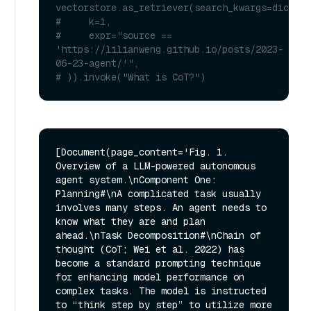
vectorstore.as_retriever(search_kwargs=dict(
#     k=1,
#     expr="source == 
'https://lilianweng.github.io/posts/2023-
06-23-agent/'",
# )).invoke("What is CoT?")
[Document(page_content='Fig. 1. 
Overview of a LLM-powered autonomous 
agent system.\nComponent One: 
Planning#\nA complicated task usually 
involves many steps. An agent needs to 
know what they are and plan 
ahead.\nTask Decomposition#\nChain of 
thought (CoT; Wei et al. 2022) has 
become a standard prompting technique 
for enhancing model performance on 
complex tasks. The model is instructed 
to “think step by step” to utilize more 