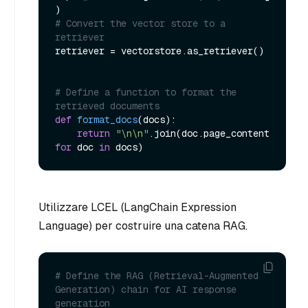
# Convert the vector store to a 
retriever
retriever = vectorstore.as_retriever()

# Define a function to format the 
retrieved documents
def
format_docs
(
docs
):

return
"\n\n"
.join(doc.page_content 
for
 doc 
in
Utilizzare LCEL (LangChain Expression
Language) per costruire una catena RAG.
# Define the RAG (Retrieval-Augmented 
Generation) chain for AI response 
generation