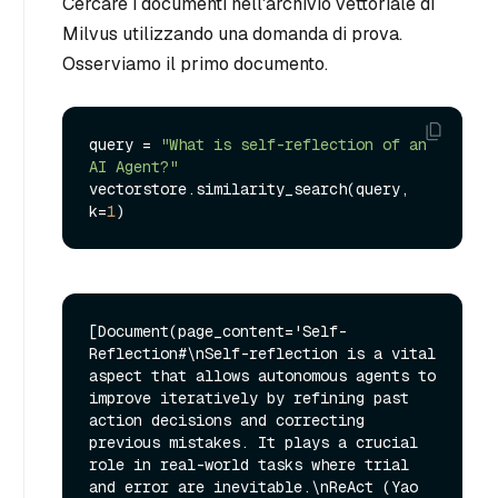
Cercare i documenti nell'archivio vettoriale di
Milvus utilizzando una domanda di prova.
Osserviamo il primo documento.
query = 
"What is self-reflection of an 
AI Agent?"
vectorstore.similarity_search(query, 
k=
1
[Document(page_content='Self-
Reflection#\nSelf-reflection is a vital 
aspect that allows autonomous agents to 
improve iteratively by refining past 
action decisions and correcting 
previous mistakes. It plays a crucial 
role in real-world tasks where trial 
and error are inevitable.\nReAct (Yao 