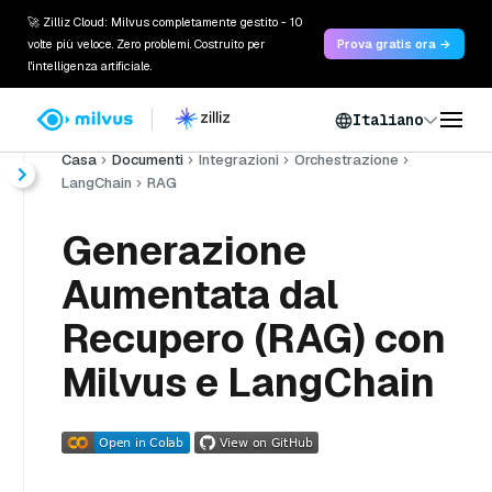
🚀 Zilliz Cloud: Milvus completamente gestito - 10
volte più veloce. Zero problemi. Costruito per
Prova gratis ora →
l'intelligenza artificiale.
Italiano
Casa
Documenti
Integrazioni
Orchestrazione
LangChain
RAG
Generazione
Aumentata dal
Recupero (RAG) con
Milvus e LangChain