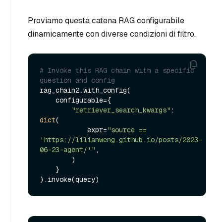
Proviamo questa catena RAG configurabile
dinamicamente con diverse condizioni di filtro.
# Invoke this RAG chain with a specific 
question and config
rag_chain2.with_config(

    configurable={

"retriever_search_kwargs"
: 
dict
(

            expr=
"source == 
'https://lilianweng.github.io/posts/2023-
06-23-agent/'"
,

        )

    }
