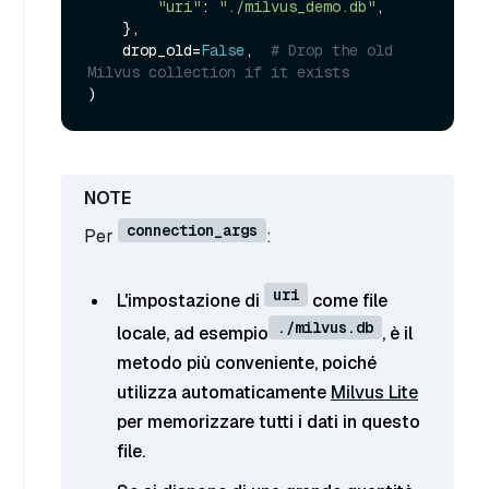
"uri"
: 
"./milvus_demo.db"
,

    },

    drop_old=
False
,  
# Drop the old 
Milvus collection if it exists
connection_args
Per
:
uri
L'impostazione di
come file
./milvus.db
locale, ad esempio
, è il
metodo più conveniente, poiché
utilizza automaticamente
Milvus Lite
per memorizzare tutti i dati in questo
file.