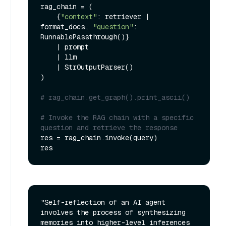
rag_chain = (

    {
"context"
: retriever | 
format_docs, 
"question"
: 
RunnablePassthrough()}

    | prompt

    | llm

    | StrOutputParser()

)

# rag_chain.get_graph().print_ascii()
# Invoke the RAG chain with a specific 
question and retrieve the response
res = rag_chain.invoke(query)

"Self-reflection of an AI agent 
involves the process of synthesizing 
memories into higher-level inferences 