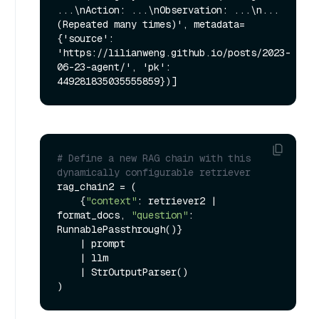
...\nAction: ...\nObservation: ...\n... 
(Repeated many times)', metadata=
{'source': 
'https://lilianweng.github.io/posts/2023-
06-23-agent/', 'pk': 
# Define a new RAG chain with this 
dynamically configurable retriever
rag_chain2 = (

    {
"context"
: retriever2 | 
format_docs, 
"question"
: 
RunnablePassthrough()}

    | prompt

    | llm

    | StrOutputParser()
