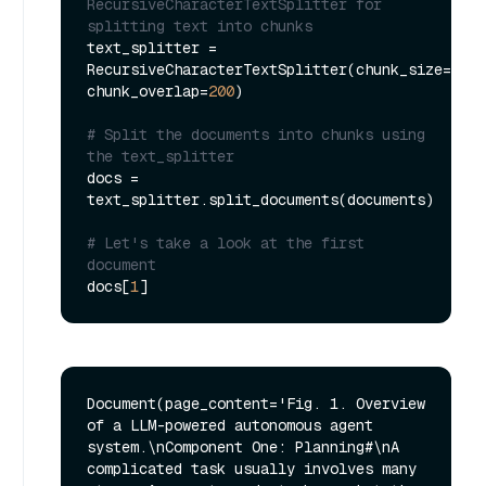
RecursiveCharacterTextSplitter for 
splitting text into chunks
text_splitter = 
RecursiveCharacterTextSplitter(chunk_size=
2000
chunk_overlap=
200
)

# Split the documents into chunks using 
the text_splitter
docs = 
text_splitter.split_documents(documents)

# Let's take a look at the first 
document
docs[
1
Document(page_content='Fig. 1. Overview 
of a LLM-powered autonomous agent 
system.\nComponent One: Planning#\nA 
complicated task usually involves many 