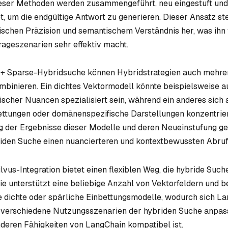
ieser Methoden werden zusammengeführt, neu eingestuft und
, um die endgültige Antwort zu generieren. Dieser Ansatz stel
schen Präzision und semantischem Verständnis her, was ihn 
ageszenarien sehr effektiv macht.
+ Sparse-Hybridsuche können Hybridstrategien auch mehrer
binieren. Ein dichtes Vektormodell könnte beispielsweise au
scher Nuancen spezialisiert sein, während ein anderes sich 
ettungen oder domänenspezifische Darstellungen konzentrier
der Ergebnisse dieser Modelle und deren Neueinstufung ge
riden Suche einen nuancierteren und kontextbewussten Abru
vus-Integration bietet einen flexiblen Weg, die hybride Such
ie unterstützt eine beliebige Anzahl von Vektorfeldern und b
e dichte oder spärliche Einbettungsmodelle, wodurch sich L
n verschiedene Nutzungsszenarien der hybriden Suche anpas
anderen Fähigkeiten von LangChain kompatibel ist.