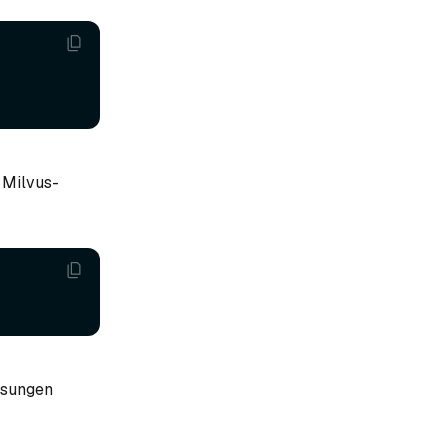
n Milvus-
ssungen