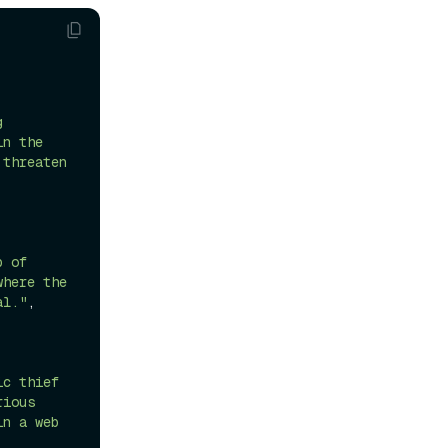
 
n the 
threaten 
 of 
here the 
al."
,

c thief 
ious 
n a web 