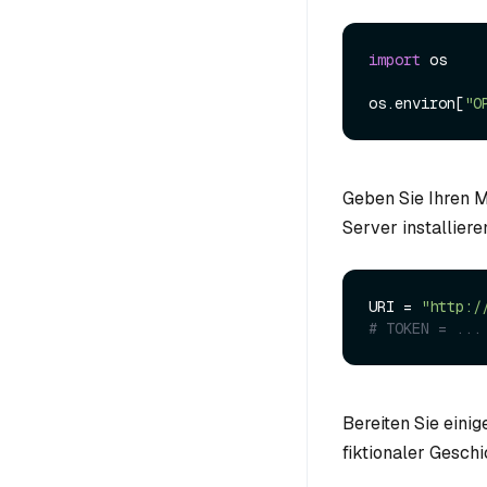
import
 os

os.environ[
"O
Geben Sie Ihren 
Server installiere
URI = 
"http:/
# TOKEN = ...
Bereiten Sie ein
fiktionaler Gesch