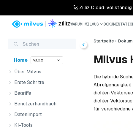
🚀 Zilliz Cloud: vollständig
WARUM MILVUS
DOKUMENTATIO
Startseite
Dokume
Suchen
Milvus 
Home
v3.0.x
Über Milvus
Die hybride Such
Erste Schritte
Abrufgenauigkeit 
dichten Vektorsu
Begriffe
dichter Vektorsuc
Benutzerhandbuch
für verschiedene 
Datenimport
KI-Tools