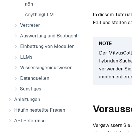
n8n
AnythingLLM
In diesem Tutoria
Fall und stellen 
Vertreter
Auswertung und Beobachtbarkeit
Einbettung von Modellen
Der
MilvusCol
LLMs
hybriden Suche
Wissensingenieurwesen
verwenden Sie 
implementieren,
Datenquellen
Sonstiges
Anleitungen
Vorauss
Häufig gestellte Fragen
API Reference
Vergewissern Sie s