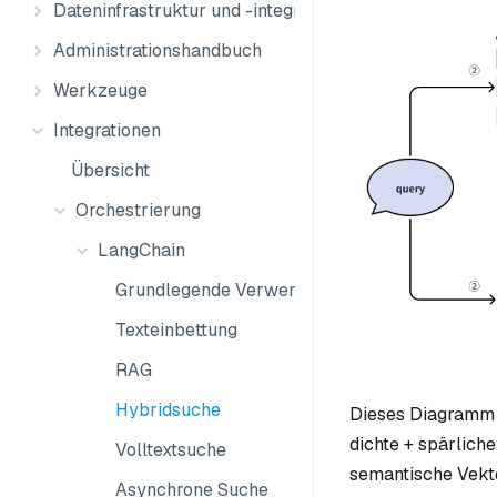
Dateninfrastruktur und -integration
Administrationshandbuch
Werkzeuge
Integrationen
Übersicht
Orchestrierung
LangChain
Grundlegende Verwendung
Texteinbettung
RAG
Hybridsuche
Dieses Diagramm v
dichte + spärlich
Volltextsuche
semantische Vekto
Asynchrone Suche