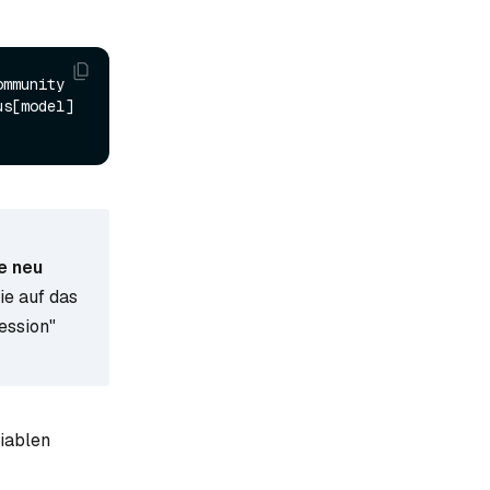
mmunity 
langchain-text-splitters langchain-milvus langchain-openai bs4 pymilvus[model] 
e neu
ie auf das
ession"
iablen