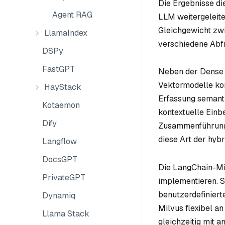
Die Ergebnisse d
Agent RAG
LLM weitergeleitet
Gleichgewicht zwi
LlamaIndex
verschiedene Abfr
DSPy
FastGPT
Neben der Dense 
Vektormodelle kom
HayStack
Erfassung semanti
Kotaemon
kontextuelle Einb
Dify
Zusammenführung 
diese Art der hyb
Langflow
DocsGPT
Die LangChain-Mil
PrivateGPT
implementieren. S
benutzerdefiniert
Dynamiq
Milvus flexibel a
Llama Stack
gleichzeitig mit 