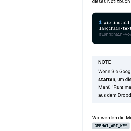
dieses Notizbuch
$ 
pip install
#langchain-vo
Wenn Sie Goog
starten
, um di
Menü "Runtime"
aus dem Drop
Wir werden die M
OPENAI_API_KEY