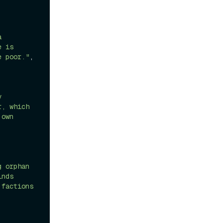
 
 is 
e poor."
,

 
, which 
own 
 orphan 
nds 
factions 