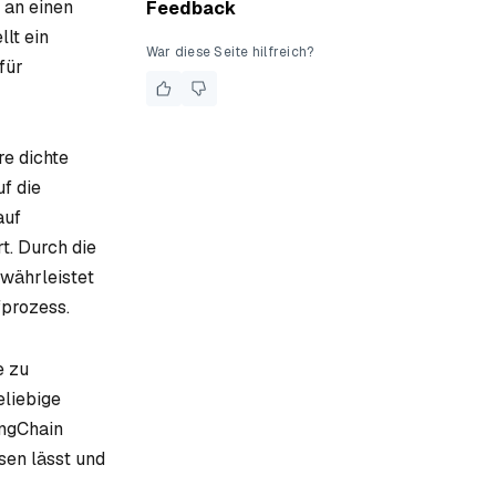
 an einen
Feedback
lt ein
War diese Seite hilfreich?
für
e dichte
f die
auf
t. Durch die
währleistet
fprozess.
e zu
eliebige
angChain
sen lässt und