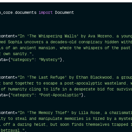
n_core.documents 
import
 Document

age_content=
"In 'The Whispering Walls' by Ava Moreno, a young
med Sophia uncovers a decades-old conspiracy hidden withi
ls of an ancient mansion, where the whispers of the past 
r own sanity."
,

tadata={
"category"
: 
"Mystery"
},

age_content=
"In 'The Last Refuge' by Ethan Blackwood, a group
t band together to escape a post-apocalyptic wasteland, w
 of humanity cling to life in a desperate bid for surviv
tadata={
"category"
: 
"Post-Apocalyptic"
},

age_content=
"In 'The Memory Thief' by Lila Rose, a charismati
ity to steal and manipulate memories is hired by a myster
l off a daring heist, but soon finds themselves trapped i
 betrayal."
,
