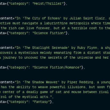
tadata={
"category"
: 
"Heist/Thriller"
},

age_content=
"In 'The City of Echoes' by Julian Saint Clair, a
ective must navigate a labyrinthine metropolis where time
 the rich can live forever, but at a terrible cost to th
tadata={
"category"
: 
"Science Fiction"
},

age_content=
"In 'The Starlight Serenade' by Ruby Flynn, a shy
scovers a mysterious melody emanating from a distant star
a journey to uncover the secrets of the universe and her 
tadata={
"category"
: 
"Science Fiction/Romance"
},

age_content=
"In 'The Shadow Weaver' by Piper Redding, a young
 has the ability to weave powerful illusions, but soon fi
e center of a deadly game of cat and mouse between rival 
trol of the mystical arts."
,

tadata={
"category"
: 
"Fantasy"
},
