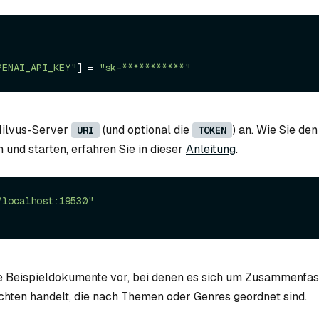
PENAI_API_KEY"
] = 
"sk-***********"
Milvus-Server
(und optional die
) an. Wie Sie de
URI
TOKEN
n und starten, erfahren Sie in dieser
Anleitung
.
/localhost:19530"
ige Beispieldokumente vor, bei denen es sich um Zusammenfa
ichten handelt, die nach Themen oder Genres geordnet sind.