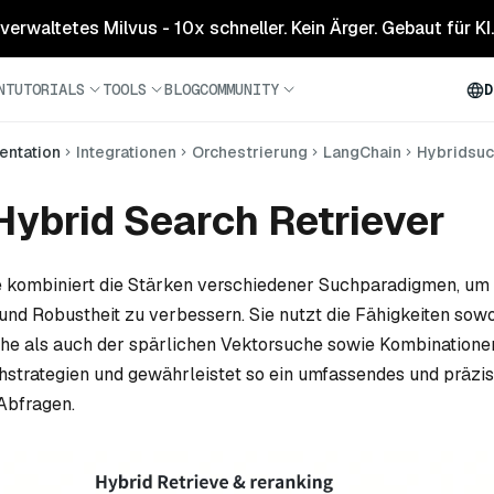
 verwaltetes Milvus - 10x schneller. Kein Ärger. Gebaut für KI.
N
TUTORIALS
TOOLS
BLOG
COMMUNITY
D
ntation
Integrationen
Orchestrierung
LangChain
Hybridsu
Hybrid Search Retriever
e kombiniert die Stärken verschiedener Suchparadigmen, um 
und Robustheit zu verbessern. Sie nutzt die Fähigkeiten sow
che als auch der spärlichen Vektorsuche sowie Kombination
hstrategien und gewährleistet so ein umfassendes und präzis
Abfragen.