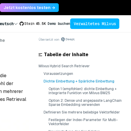
Jetzt kostenlos testen →
Verwaltetes Milvus
eutsch
Stern
45.5K
Demo buchen
Übersetzt von
che
Tabelle der Inhalte
Milvus Hybrid Search Retriever
Voraussetzungen
die
Dichte Einbettung + Spärliche Einbettung
ohl der
Option 1 (empfohlen): dichte Einbettung +
en mehrerer
integrierte Funktion von Milvus BM25
es Retrieval
Option 2: Dense und angepasste LangChain
Sparse Embedding verwenden
Definieren Sie mehrere beliebige Vektorfelder
Festlegen der Index-Parameter für Multi-
Vektorfelder