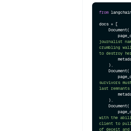
from
 langchai
docs = [

    Document(

        p
journalist na
crumbling wal
to destroy he
        me
    ),

    Document(

        p
survivors mus
last remnants
        me
    ),

    Document(

        p
with the abil
client to pul
of deceit and