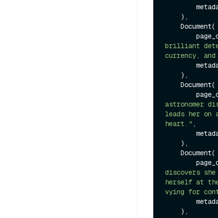
        me
    ),

    Document(

        p
brilliant det
currency, and
        me
    ),

    Document(

        p
astronomer di
leads her on 
heart."
,

        me
    ),

    Document(

        p
discovers she
herself at th
vying for con
        me
    ),
