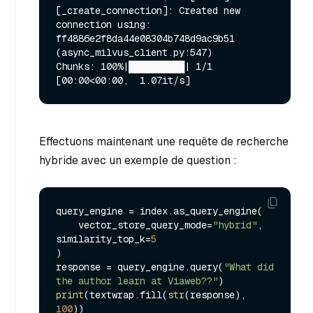
[_create_connection]: Created new 
connection using: 
ff4886e2f8da44e08304b748d9ac9b51 
(async_milvus_client.py:547)

Chunks: 100%|██████████| 1/1 
Effectuons maintenant une requête de recherche
hybride avec un exemple de question :
query_engine = index.as_query_engine(

    vector_store_query_mode=
"hybrid"
, 
similarity_top_k=
5
)

response = query_engine.query(
"What did 
the author learn at Viaweb??"
print
(textwrap.fill(
str
(response), 
100