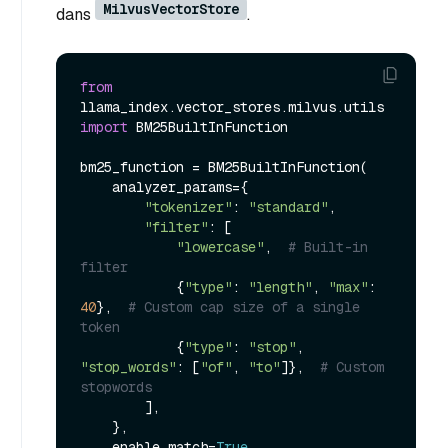
MilvusVectorStore
dans
.
from
llama_index.vector_stores.milvus.utils 
import
 BM25BuiltInFunction

bm25_function = BM25BuiltInFunction(

    analyzer_params={

"tokenizer"
: 
"standard"
,

"filter"
: [

"lowercase"
,  
# Built-in 
filter
            {
"type"
: 
"length"
, 
"max"
: 
40
},  
# Custom cap size of a single 
token
            {
"type"
: 
"stop"
, 
"stop_words"
: [
"of"
, 
"to"
]},  
# Custom 
stopwords
        ],

    },

    enable_match=
True
,
