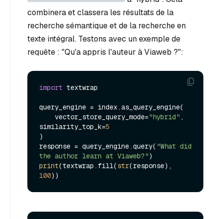
combinera et classera les résultats de la
recherche sémantique et de la recherche en
texte intégral. Testons avec un exemple de
requête : "Qu'a appris l'auteur à Viaweb ?":
import
 textwrap

query_engine = index.as_query_engine(

    vector_store_query_mode=
"hybrid"
, 
similarity_top_k=
5
)

response = query_engine.query(
"What did 
the author learn at Viaweb?"
print
(textwrap.fill(
str
(response), 
100