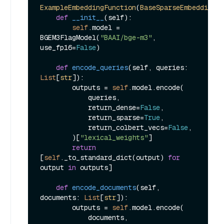
ExampleEmbeddingFunction
(
BaseSparseEmbeddingFu
def
__init__
(
self
):

self
.model = 
BGEM3FlagModel(
"BAAI/bge-m3"
, 
use_fp16=
False
)

def
encode_queries
(
self, queries: 
List
[
str
]
):

        outputs = 
self
.model.encode(

            queries,

            return_dense=
False
,

            return_sparse=
True
,

            return_colbert_vecs=
False
,

        )[
"lexical_weights"
]

return
[
self
._to_standard_dict(output) 
for
output 
in
 outputs]

def
encode_documents
(
self, 
documents: 
List
[
str
]
):

        outputs = 
self
.model.encode(

            documents,
