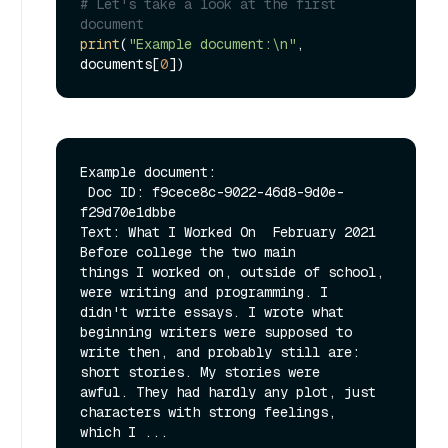
# Let's take a look at the first 
document
print
(
"Example document:\n"
, 
documents[
0
Example document:

 Doc ID: f9cece8c-9022-46d8-9d0e-
f29d70e1dbbe

Text: What I Worked On  February 2021  
Before college the two main

things I worked on, outside of school, 
were writing and programming. I

didn't write essays. I wrote what 
beginning writers were supposed to

write then, and probably still are: 
short stories. My stories were

awful. They had hardly any plot, just 
characters with strong feelings,
