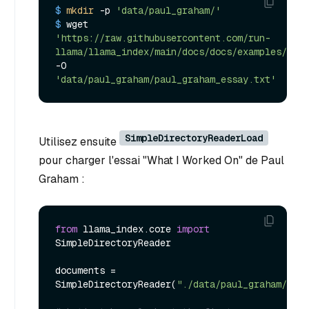
$ 
mkdir
 -p 
'data/paul_graham/'
$ 
wget 
'https://raw.githubusercontent.com/run-
llama/llama_index/main/docs/docs/examples/data
-O 
'data/paul_graham/paul_graham_essay.txt'
SimpleDirectoryReaderLoad
Utilisez ensuite
pour charger l'essai "What I Worked On" de Paul
Graham :
from
 llama_index.core 
import
SimpleDirectoryReader

documents = 
SimpleDirectoryReader(
"./data/paul_graham/"
).l