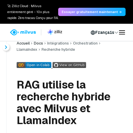
🚀 Zilliz Cloud : Milvus
entièrement géré - 10x plus
Essayer gratuitement maintenant →
rapide. Zéro tracas. Conçu pour l'IA.
Français
Accueil
Docs
Intégrations
Orchestration
LlamaIndex
Recherche hybride
RAG utilise la
recherche hybride
avec Milvus et
LlamaIndex