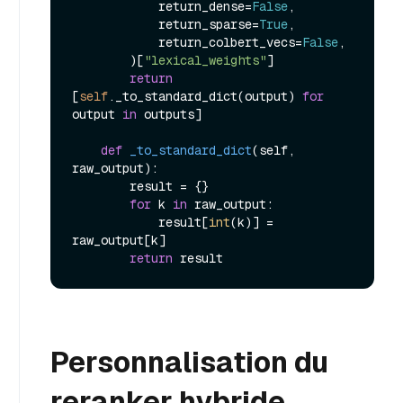
            return_dense=
False
,

            return_sparse=
True
,

            return_colbert_vecs=
False
,

        )[
"lexical_weights"
]

return
[
self
._to_standard_dict(output) 
for
output 
in
 outputs]

def
_to_standard_dict
(
self, 
raw_output
):

        result = {}

for
 k 
in
 raw_output:

            result[
int
(k)] = 
raw_output[k]

return
Personnalisation du
reranker hybride