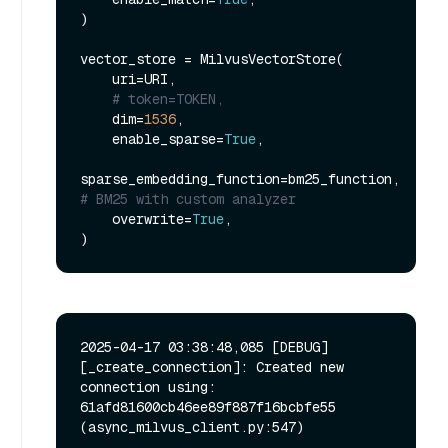
)

vector_store = MilvusVectorStore(

    uri=URI,

# token=TOKEN,
    dim=
1536
,

    enable_sparse=
True
,

sparse_embedding_function=bm25_function,  
# BM25 with custom analyzer
    overwrite=
True
,

2025-04-17 03:38:48,085 [DEBUG]
[_create_connection]: Created new 
connection using: 
61afd81600cb46ee89f887f16bcbfe55 