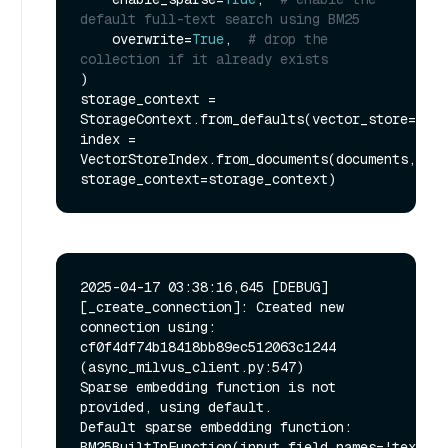
default full-text search using BM25
    overwrite=
True
,  
# drop the 
collection if it already exists
)

storage_context = 
StorageContext.from_defaults(vector_store=vect
index = 
VectorStoreIndex.from_documents(documents, 
2025-04-17 03:38:16,645 [DEBUG]
[_create_connection]: Created new 
connection using: 
cf0f4df74b18418bb89ec512063c1244 
(async_milvus_client.py:547)

Sparse embedding function is not 
provided, using default.

Default sparse embedding function: 
BM25BuiltInFunction(input_field_names='text', 