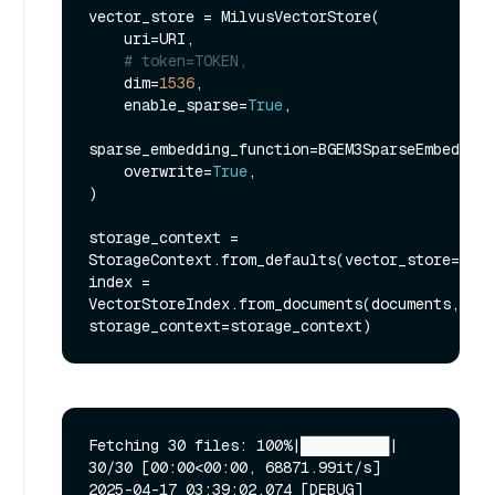
vector_store = MilvusVectorStore(

    uri=URI,

# token=TOKEN,
    dim=
1536
,

    enable_sparse=
True
,

sparse_embedding_function=BGEM3SparseEmbedding
    overwrite=
True
,

)

storage_context = 
StorageContext.from_defaults(vector_store=vect
index = 
VectorStoreIndex.from_documents(documents, 
Fetching 30 files: 100%|██████████| 
30/30 [00:00<00:00, 68871.99it/s]

2025-04-17 03:39:02,074 [DEBUG]