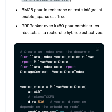
)
BM25 pour la recherche en texte intégral si
enable_sparse est True
RRFRanker avec k=60 pour combiner les
résultats si la recherche hybride est activée.
# Create an index over the documnts
from
 llama_index.vector_stores.milvus 
import
from
 llama_index.core 
import
StorageContext, VectorStoreIndex

vector_store = MilvusVectorStore(

    uri=URI,

# token=TOKEN,
    dim=
1536
,  
# vector dimension 
depends on the embedding model
    enable_sparse=
True
,  
# enable the 