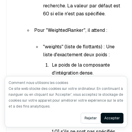
recherche. La valeur par défaut est
60 si elle n'est pas spécifiée.
Pour "WeightedRanker", il attend :
"weights" (liste de flottants) : Une
liste d'exactement deux poids :
Le poids de la composante
d'intégration dense.
Comment nous utilisons les cookies
Ces poids sont utilisés pour
Ce site web stocke des cookies sur votre ordinateur. En continuant à
équilibrer l'importance des
naviguer ou en cliquant sur 'Accepter', vous acceptez le stockage de
composantes denses et éparses
cookies sur votre appareil pour améliorer votre expérience sur le site
et à des fins analytiques.
des encastrements dans le
processus de recherche hybride.
Ask AI
Rejeter
Accepter
Les poids par défaut sont [1.0,
1.0] s'ils ne sont pas spécifiés.