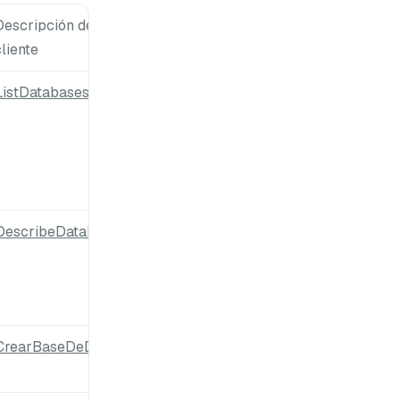
Descripción de la API correspondiente en el lado del
cliente
ListDatabases
DescribeDatabase
CrearBaseDeDatos