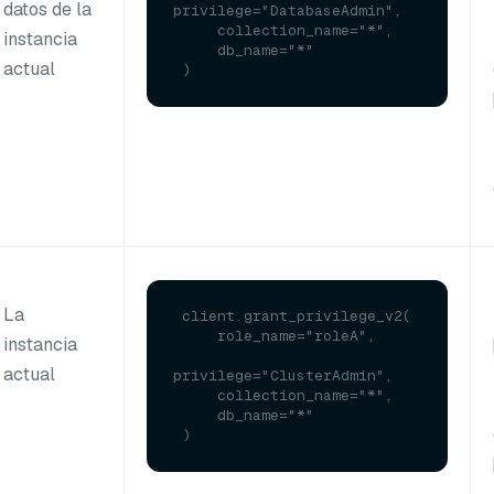
datos de la
privilege="DatabaseAdmin", 

     collection_name="*", 

instancia
     db_name="*"

actual
La
 client.grant_privilege_v2(

     role_name="roleA", 

instancia
actual
privilege="ClusterAdmin", 

     collection_name="*", 

     db_name="*"
