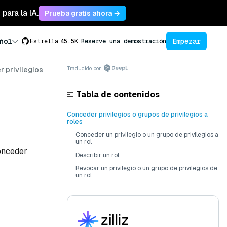
para la IA.
Prueba gratis ahora →
Empezar
ñol
Estrella
45.5K
Reserve una demostración
Traducido por
 privilegios
Tabla de contenidos
Conceder privilegios o grupos de privilegios a
roles
Conceder un privilegio o un grupo de privilegios a
un rol
conceder
Describir un rol
Revocar un privilegio o un grupo de privilegios de
un rol