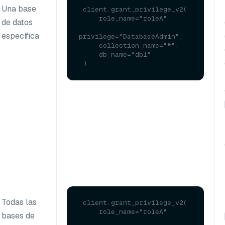
Una base
 client.grant_privilege_v2(

     role_name="roleA", 

de datos
específica
privilege="DatabaseAdmin", 

     collection_name="*", 

     db_name="db1"

Todas las
 client.grant_privilege_v2(

     role_name="roleA", 

bases de