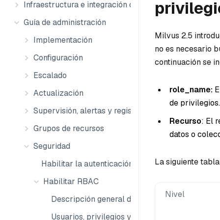
privilegi
Infraestructura e integración de datos
Guía de administración
Milvus 2.5 introdu
Implementación
no es necesario bu
Configuración
continuación se i
Escalado
role_name:
E
Actualización
de privilegios.
Supervisión, alertas y registros
Recurso
: El 
Grupos de recursos
datos o colecc
Seguridad
La siguiente tabl
Habilitar la autenticación
Habilitar RBAC
Nivel
Descripción general de RBAC
Usuarios, privilegios y roles