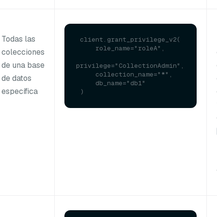
Todas las
 client.grant_privilege_v2(

     role_name="roleA", 

colecciones
de una base
privilege="CollectionAdmin",

     collection_name="*", 

de datos
     db_name="db1"

específica