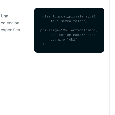
Una
 client.grant_privilege_v2(

     role_name="roleA", 

colección
específica
privilege="CollectionAdmin",

     collection_name="col1", 

     db_name="db1"
