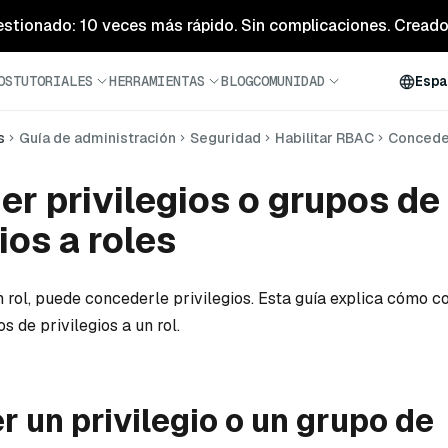
estionado: 10 veces más rápido. Sin complicaciones. Creado 
OS
TUTORIALES
HERRAMIENTAS
BLOG
COMUNIDAD
Espa
s
Guía de administración
Seguridad
Habilitar RBAC
Conceder
r privilegios o grupos de
ios a roles
 rol, puede concederle privilegios. Esta guía explica cómo 
s de privilegios a un rol.
 un privilegio o un grupo de