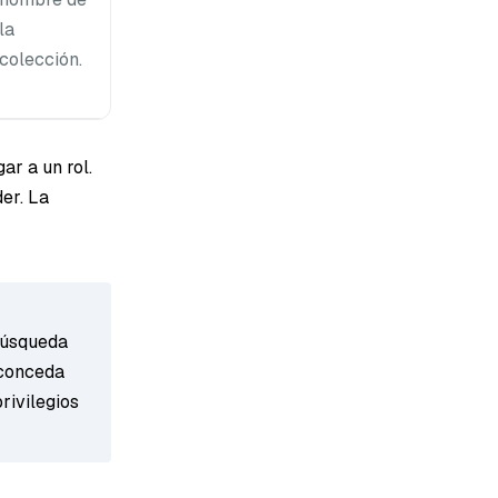
la
colección.
ar a un rol.
er. La
 búsqueda
o conceda
privilegios