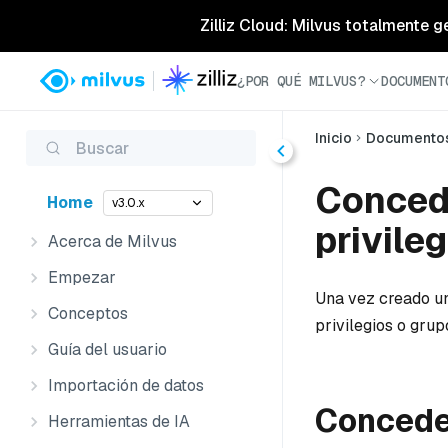
Zilliz Cloud: Milvus totalmente g
¿POR QUÉ MILVUS?
DOCUMENT
Inicio
Documento
Buscar
Concede
Home
v3.0.x
privileg
Acerca de Milvus
Empezar
Una vez creado un
Conceptos
privilegios o grupo
Guía del usuario
Importación de datos
Conceder
Herramientas de IA