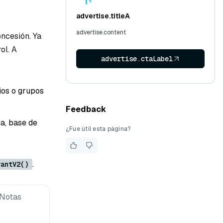
advertise.titleA
advertise.content
oncesión. Ya
ol. A
advertise.ctaLabel
ios o grupos
Feedback
ia, base de
¿Fue útil esta página?
.
rantV2()
Notas