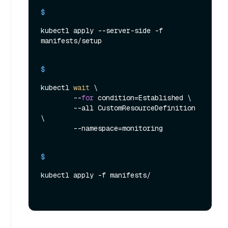
$ 
kubectl apply --server-side -f 
manifests/setup
$ 
kubectl 
wait
 \

        --
for
 condition=Established \

        --all CustomResourceDefinition 
\

        --namespace=monitoring
$ 
kubectl apply -f manifests/