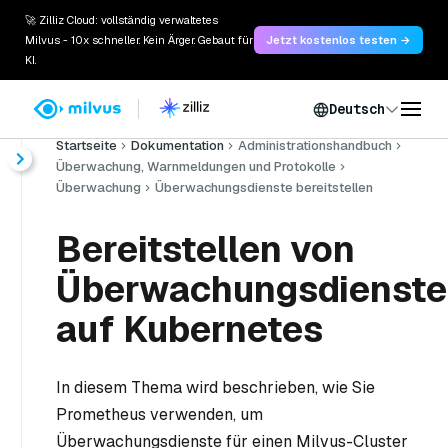
🚀 Zilliz Cloud: vollständig verwaltetes
Milvus - 10x schneller. Kein Ärger. Gebaut für
Jetzt kostenlos testen →
KI.
Deutsch
Startseite
Dokumentation
Administrationshandbuch
Überwachung, Warnmeldungen und Protokolle
Überwachung
Überwachungsdienste bereitstellen
Bereitstellen von
Überwachungsdienst
auf Kubernetes
In diesem Thema wird beschrieben, wie Sie
Prometheus verwenden, um
Überwachungsdienste für einen Milvus-Cluster