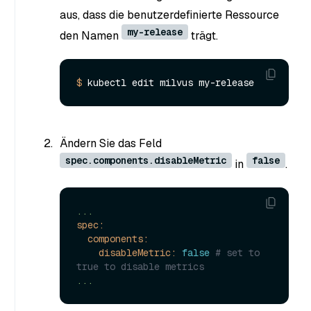
aus, dass die benutzerdefinierte Ressource
my-release
den Namen
trägt.
$ 
Ändern Sie das Feld
spec.components.disableMetric
false
in
.
...
spec:
components:
disableMetric:
false
# set to 
true to disable metrics
...