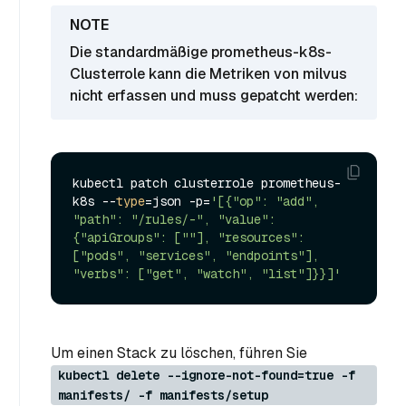
Die standardmäßige prometheus-k8s-
Clusterrole kann die Metriken von milvus
nicht erfassen und muss gepatcht werden:
kubectl patch clusterrole prometheus-
k8s --
type
=json -p=
'[{"op": "add", 
"path": "/rules/-", "value": 
{"apiGroups": [""], "resources": 
["pods", "services", "endpoints"], 
"verbs": ["get", "watch", "list"]}}]'
Um einen Stack zu löschen, führen Sie
kubectl delete --ignore-not-found=true -f
manifests/ -f manifests/setup