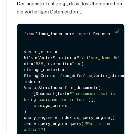
Der nächste Test zeigt, dass das Überschreiben
die vorherigen Daten entfernt.
from
 llama_index.core 
import
 Document

vector_store = 
MilvusVectorStore(uri=
"./milvus_demo.db"
, 
dim=
1536
, overwrite=
True
)

storage_context = 
StorageContext.from_defaults(vector_store=vect
index = 
VectorStoreIndex.from_documents(

    [Document(text=
"The number that is 
being searched for is ten."
)],

    storage_context,

)

query_engine = index.as_query_engine()

res = query_engine.query(
"Who is the 
author?"