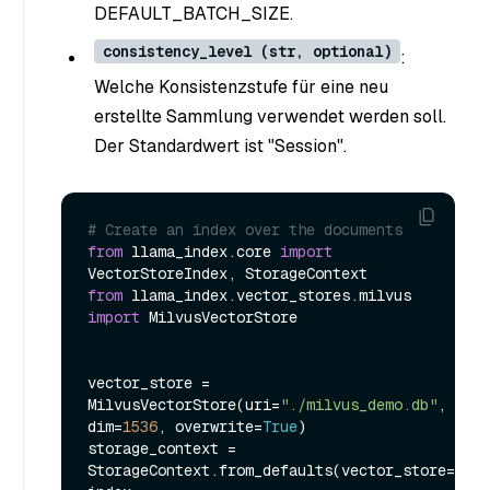
DEFAULT_BATCH_SIZE.
consistency_level (str, optional)
:
Welche Konsistenzstufe für eine neu
erstellte Sammlung verwendet werden soll.
Der Standardwert ist "Session".
# Create an index over the documents
from
 llama_index.core 
import
from
 llama_index.vector_stores.milvus 
import
 MilvusVectorStore

vector_store = 
MilvusVectorStore(uri=
"./milvus_demo.db"
, 
dim=
1536
, overwrite=
True
)

storage_context = 
StorageContext.from_defaults(vector_store=vect