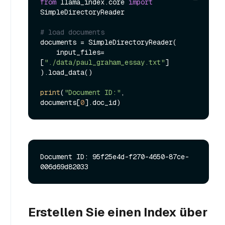
from
 llama_index.core 
import
SimpleDirectoryReader

# load documents
documents = SimpleDirectoryReader(

    input_files=
[
"./data/paul_graham_essay.txt"
]

).load_data()

print
(
"Document ID:"
, 
documents[
0
Document ID: 95f25e4d-f270-4650-87ce-
Erstellen Sie einen Index über