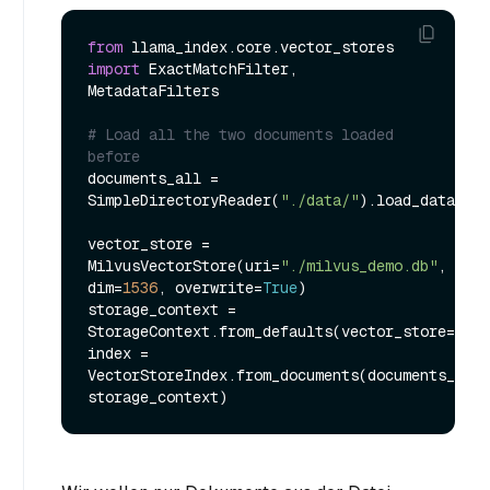
from
 llama_index.core.vector_stores 
import
 ExactMatchFilter, 
MetadataFilters

# Load all the two documents loaded 
before
documents_all = 
SimpleDirectoryReader(
"./data/"
).load_data()

vector_store = 
MilvusVectorStore(uri=
"./milvus_demo.db"
, 
dim=
1536
, overwrite=
True
)

storage_context = 
StorageContext.from_defaults(vector_store=vect
index = 
VectorStoreIndex.from_documents(documents_all, 