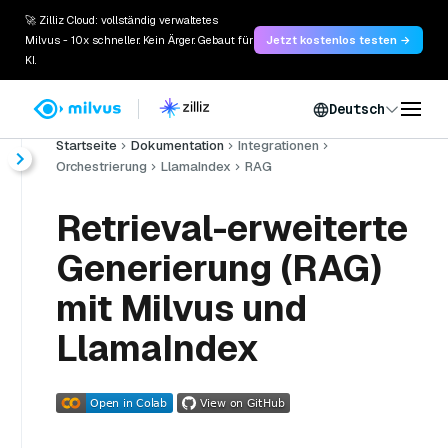
🚀 Zilliz Cloud: vollständig verwaltetes
Milvus - 10x schneller. Kein Ärger. Gebaut für
Jetzt kostenlos testen →
KI.
Deutsch
Startseite
Dokumentation
Integrationen
Orchestrierung
LlamaIndex
RAG
Retrieval-erweiterte
Generierung (RAG)
mit Milvus und
LlamaIndex