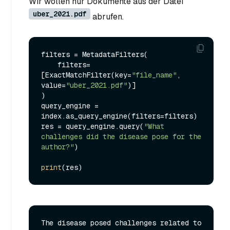
Wir wollen nur Dokumente aus der Datei
uber_2021.pdf
abrufen.
filters = MetadataFilters(

    filters=
[ExactMatchFilter(key=
"file_name"
, 
value=
"uber_2021.pdf"
)]

)

query_engine = 
index.as_query_engine(filters=filters)

res = query_engine.query(
"What 
challenges did the disease pose for the 
author?"
)

print
The disease posed challenges related to 