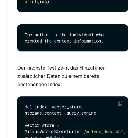
print
The author is the individual who 
Der nächste Test zeigt das Hinzufügen
zusätzlicher Daten zu einem bereits
bestehenden Index.
del
 index, vector_store, 
storage_context, query_engine

vector_store = 
MilvusVectorStore(uri=
"./milvus_demo.db"
, 
overwrite=
False
)
