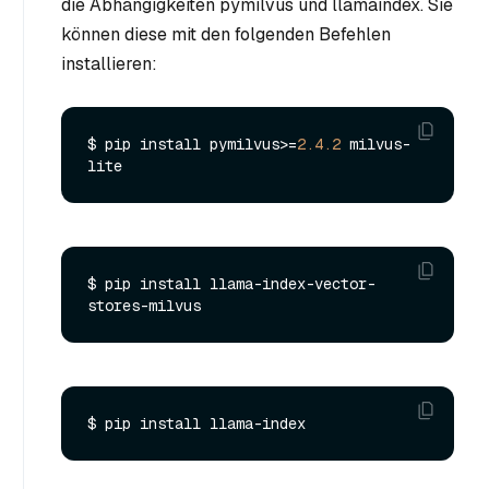
die Abhängigkeiten pymilvus und llamaindex. Sie
können diese mit den folgenden Befehlen
installieren:
$ pip install pymilvus>=
2.4
.2
 milvus-
$ pip install llama-index-vector-