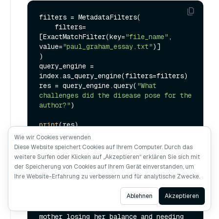
filters = MetadataFilters(

    filters=
[ExactMatchFilter(key=
"file_name"
, 
value=
"paul_graham_essay.txt"
)]

)

query_engine = 
index.as_query_engine(filters=filters)

res = query_engine.query(
"What 
challenges did the disease pose for the 
author?"
)

print
Wie wir Cookies verwenden
Diese Website speichert Cookies auf Ihrem Computer. Durch das
weitere Surfen oder Klicken auf „Akzeptieren“ erklären Sie sich mit
der Speicherung von Cookies auf Ihrem Gerät einverstanden, um
Ihre Website-Erfahrung zu verbessern und für analytische Zwecke.
The disease posed challenges for the 
author as it affected his mother's 
Ask AI
Ablehnen
Akzeptieren
health, leading to a stroke caused by 
colon cancer. This resulted in his 
mother losing her balance and needing 