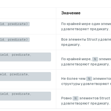
Значение
По крайней мере один элеме
ld, predicate)
удовлетворяет предикату.
Все элементы Struct удовл
ld, predicate)
предикату.
ield, predicate,
По крайней мере,
элемен
N
удовлетворяют предикату.
eld, predicate,
Не более чем
элементо
N
структуры удовлетворяют 
ield, predicate,
Ровно
элементов Struct
N
удовлетворяют предикату.