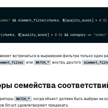
index"
 && element_filter(chunks, $[quality_score] > 
0.9
)

r(chunks, $[quality_score] > 
0.9
) && category == 
"index"
может встречаться в выражении фильтра только один ра
или
внутрь другого
ement_filter
MATCH_*
element_filt
ры семейства соответстви
ераторы
, когда объект должен быть выбран на ос
MATCH_*
ов Struct удовлетворяют предикату.