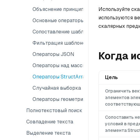
Используйте ска
Объяснение принципов фильтрации
используются ве
Основные операторы
скалярных преди
Сопоставление шаблонов
Фильтрация шаблонов
Когда и
Операторы JSON
Операторы над массивами
Операторы StructArray
Цель
Случайная выборка
Ограничить век
элементов эле
Операторы геометрии
соответствующ
Полнотекстовый поиск
Сопоставить не
Совпадение текста
условий в пред
элемента Struct
Выделение текста