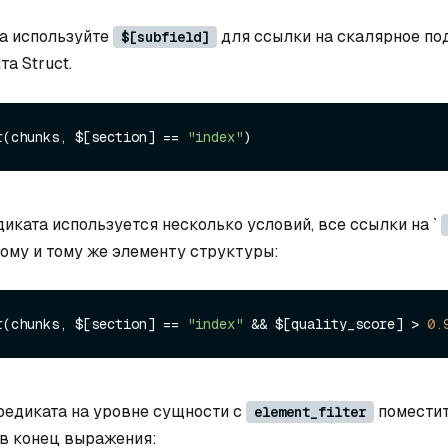
а используйте
для ссылки на скалярное по
$[subfield]
а Struct.
r(chunks, $[section] == 
"index"
диката используется несколько условий, все ссылки на `
ному и тому же элементу структуры:
r(chunks, $[section] == 
"index"
 && $[quality_score] > 
0.
редиката на уровне сущности с
помести
element_filter
в конец выражения: