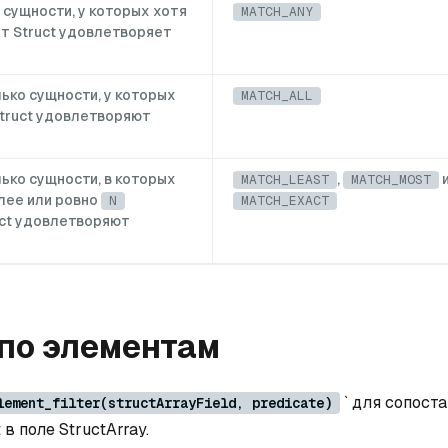
 сущности, у которых хотя
MATCH_ANY
т Struct удовлетворяет
ько сущности, у которых
MATCH_ALL
truct удовлетворяют
ько сущности, в которых
,
MATCH_LEAST
MATCH_MOST
олее или ровно
N
MATCH_EXACT
uct удовлетворяют
по элементам
` для сопост
lement_filter(structArrayField, predicate)
 в поле StructArray.