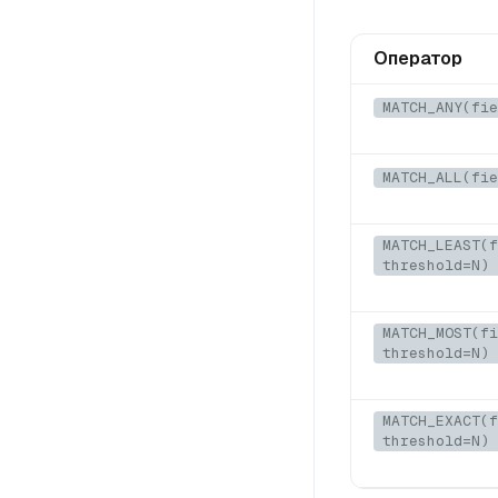
Оператор
MATCH_ANY(fie
MATCH_ALL(fie
MATCH_LEAST(f
threshold=N)
MATCH_MOST(fi
threshold=N)
MATCH_EXACT(f
threshold=N)