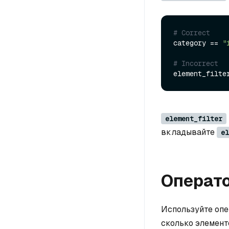
# Correct
category == 
"
# Incorrect
element_filte
element_filter
вкладывайте
el
Операто
Используйте оп
сколько элемент