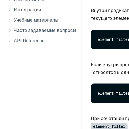
Интеграции
Внутри предикат
текущего элемент
Учебные материалы
Часто задаваемые вопросы
element_filte
API Reference
Если внутри пре
` относятся к од
element_filte
При сочетании п
element_filter