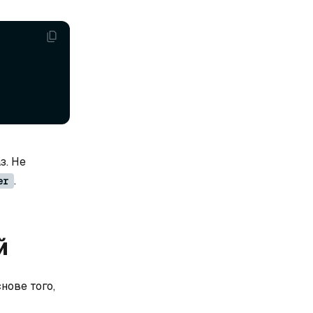
з. Не
.
er
й
нове того,