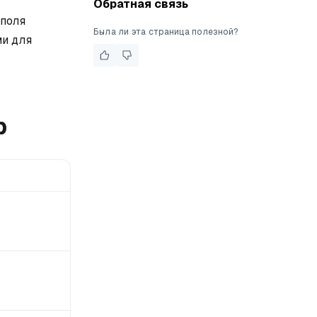
Обратная связь
дполя
Была ли эта страница полезной?
ми для
р