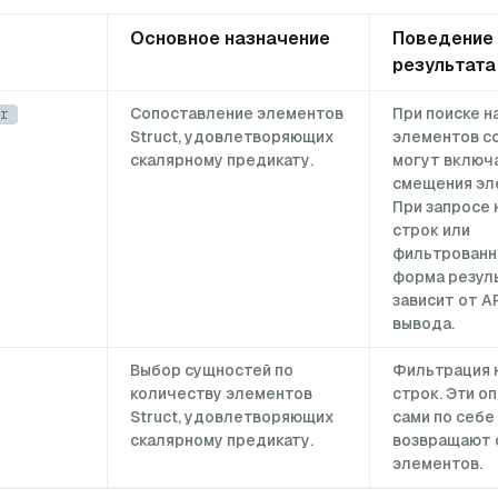
Основное назначение
Поведение
результата
Сопоставление элементов
При поиске н
r
Struct, удовлетворяющих
элементов с
скалярному предикату.
могут включ
етей
смещения эл
При запросе 
строк или
фильтрованн
форма резул
зависит от AP
вывода.
Выбор сущностей по
Фильтрация 
количеству элементов
строк. Эти о
Struct, удовлетворяющих
сами по себе
скалярному предикату.
возвращают 
элементов.