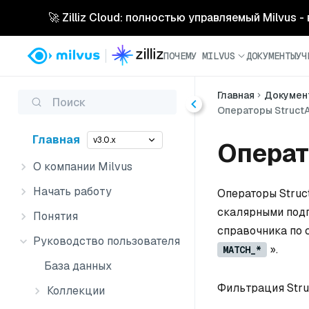
🚀 Zilliz Cloud: полностью управляемый Milvus 
ПОЧЕМУ MILVUS
ДОКУМЕНТЫ
УЧ
Главная
Докумен
Поиск
Операторы StructA
Главная
v3.0.x
Операт
О компании Milvus
Начать работу
Операторы Struc
скалярными подп
Понятия
справочника по 
Руководство пользователя
».
MATCH_*
База данных
Фильтрация Stru
Коллекции