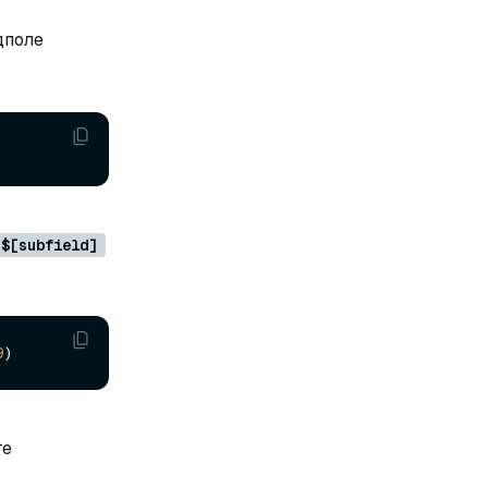
дполе
$[subfield]
9
те