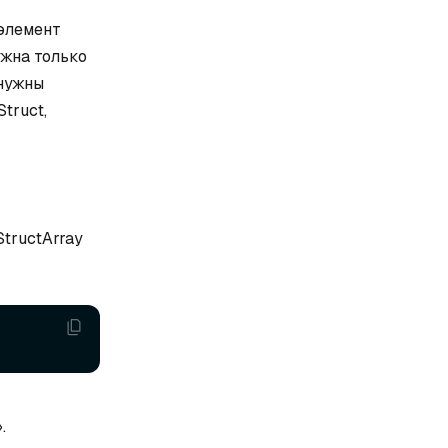
 элемент
ужна только
 нужны
truct,
StructArray
.