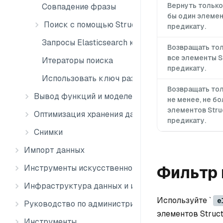
Вернуть только
Совпадение фразы
бы один элемен
Поиск с помощью StructArray
предикату.
Запросы Elasticsearch к Milvus
Возвращать тол
все элементы S
Итераторы поиска
предикату.
Использовать ключ раздела
Возвращать тол
Вывод функций и моделей
не менее, не б
элементов Str
Оптимизация хранения данных
предикату.
Снимки
Импорт данных
Фильтр 
Инструменты искусственного интеллекта
Инфраструктура данных и интеграция
Используйте `
e
Руководство по администрированию
элементов Struct
Инструменты