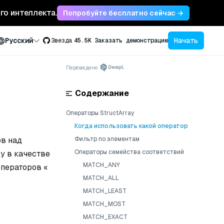
ого интеллекта.
Попробуйте бесплатно сейчас →
Начать
Русский
Звезда
45.5K
Заказать демонстрацию
Переведено
Содержание
Операторы StructArray
Когда использовать какой оператор
ов над
Фильтр по элементам
Операторы семейства соответствий
у в качестве
MATCH_ANY
операторов «
MATCH_ALL
MATCH_LEAST
MATCH_MOST
MATCH_EXACT