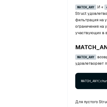
И «
MATCH_ANY
Struct удовлетв
фильтрация на у
ограничения на 
участвующих в в
MATCH_A
возв
MATCH_ANY
удовлетворяет п
MATCH_ANY(chu
Для пустого Str