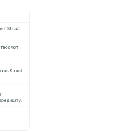
нт Struct
етворяют
тов Struct
в
предикату.