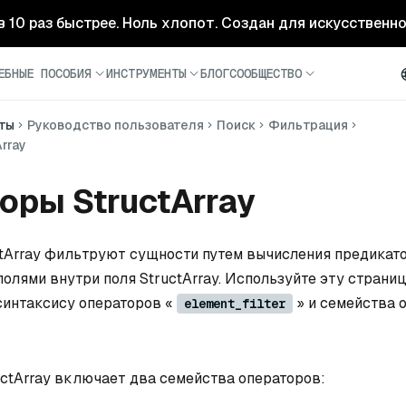
- в 10 раз быстрее. Ноль хлопот. Создан для искусственн
ЕБНЫЕ ПОСОБИЯ
ИНСТРУМЕНТЫ
БЛОГ
СООБЩЕСТВО
ты
Руководство пользователя
Поиск
Фильтрация
rray
оры StructArray
tArray фильтруют сущности путем вычисления предикат
олями внутри поля StructArray. Используйте эту страниц
синтаксису операторов «
» и семейства 
element_filter
ctArray включает два семейства операторов: