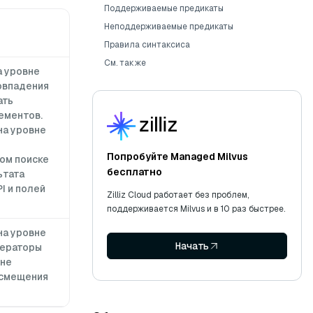
Поддерживаемые предикаты
Неподдерживаемые предикаты
Правила синтаксиса
См. также
а уровне
овпадения
ать
ементов.
на уровне
Попробуйте Managed Milvus
ом поиске
бесплатно
ьтата
I и полей
Zilliz Cloud работает без проблем,
поддерживается Milvus и в 10 раз быстрее.
на уровне
Начать
ператоры
 не
смещения