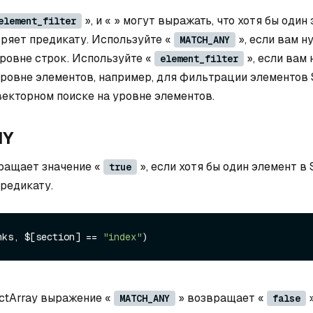
», и « » могут выражать, что хотя бы один
element_filter
оряет предикату. Используйте «
», если вам н
MATCH_ANY
ровне строк. Используйте «
», если вам
element_filter
уровне элементов, например, для фильтрации элементов S
екторном поиске на уровне элементов.
NY
ращает значение «
», если хотя бы один элемент в 
true
редикату.
nks, $[section] == 
"index"
uctArray выражение «
» возвращает «
»
MATCH_ANY
false