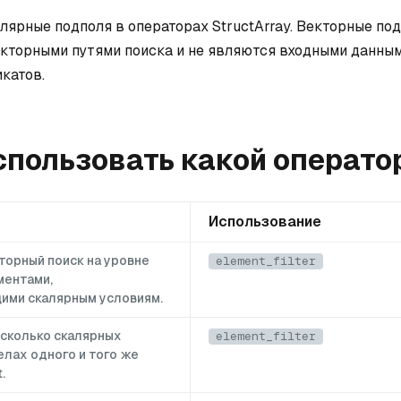
лярные подполя в операторах StructArray. Векторные по
кторными путями поиска и не являются входными данны
катов.
спользовать какой операто
Использование
торный поиск на уровне
element_filter
ментами,
ими скалярным условиям.
сколько скалярных
element_filter
елах одного и того же
.