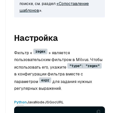
поиске, см. раздел
«Сопоставление
шаблонов
».
Настройка
regex
Фильтр «
» является
пользовательским фильтром в Milvus. Чтобы
"type": "regex"
использовать его, укажите
в конфигурации фильтра вместе с
expr
параметром
для задания нужных
регулярных выражений.
Python
Java
NodeJS
Go
cURL