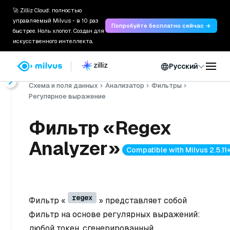
🚀 Zilliz Cloud: полностью
управляемый Milvus - в 10 раз
Попробуйте бесплатно сейчас →
быстрее. Ноль хлопот. Создан для
искусственного интеллекта.
Русский
Главная
Документы
Руководство пользователя
Схема и поля данных
Анализатор
Фильтры
Регулярное выражение
Фильтр «Regex
Analyzer»
Compatible with Milvus 2.5.11
regex
Фильтр «
» представляет собой
фильтр на основе регулярных выражений:
любой токен, сгенерированный