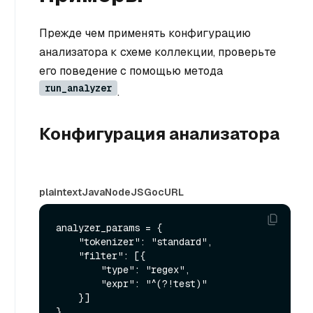
Прежде чем применять конфигурацию
анализатора к схеме коллекции, проверьте
его поведение с помощью метода
run_analyzer
.
Конфигурация анализатора
plaintext
Java
NodeJS
Go
cURL
analyzer_params = {

    "tokenizer": "standard",

    "filter": [{

        "type": "regex",

        "expr": "^(?!test)"

    }]
