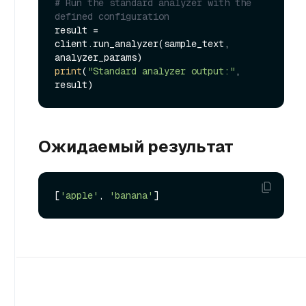
# Run the standard analyzer with the 
defined configuration
result = 
client.run_analyzer(sample_text, 
print
(
"Standard analyzer output:"
, 
Ожидаемый результат
[
'apple'
, 
'banana'