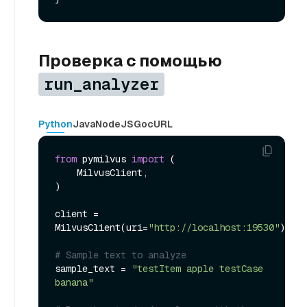
Проверка с помощью
run_analyzer
Python
Java
NodeJS
Go
cURL
from
 pymilvus 
import
 (

    MilvusClient,

)

client = 
MilvusClient(uri=
"http://localhost:19530"
)

# Sample text to analyze
sample_text = 
"testItem apple testCase 
banana"