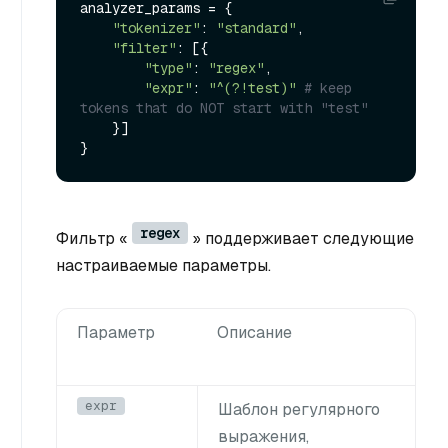
analyzer_params = {

"tokenizer"
: 
"standard"
,

"filter"
: [{

"type"
: 
"regex"
,

"expr"
: 
"^(?!test)"
# keep 
tokens that do NOT start with "test"
    }]

regex
Фильтр «
» поддерживает следующие
настраиваемые параметры.
Параметр
Описание
expr
Шаблон регулярного
выражения,