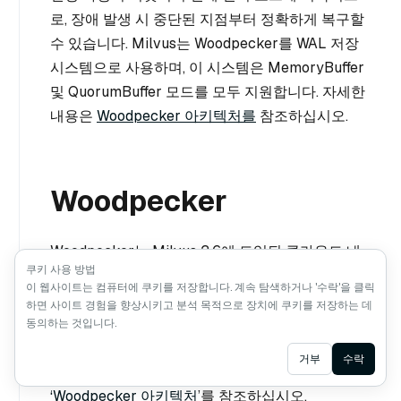
로, 장애 발생 시 중단된 지점부터 정확하게 복구할
수 있습니다. Milvus는 Woodpecker를 WAL 저장
시스템으로 사용하며, 이 시스템은 MemoryBuffer
및 QuorumBuffer 모드를 모두 지원합니다. 자세한
내용은
Woodpecker 아키텍처를
참조하십시오.
Woodpecker
Woodpecker는 Milvus 2.6에 도입된 클라우드 네
쿠키 사용 방법
이티브 WAL 시스템으로, Kafka와 Pulsar를 대체합
이 웹사이트는 컴퓨터에 쿠키를 저장합니다. 계속 탐색하거나 '수락'을 클릭
니다. 제로 디스크 아키텍처와 두 가지 배포 모드
하면 사이트 경험을 향상시키고 분석 목적으로 장치에 쿠키를 저장하는 데
(MemoryBuffer 및 QuorumBuffer)를 통해 높은 처
동의하는 것입니다.
리량, 낮은 운영 오버헤드, 오브젝트 스토리지 상에
Ask AI
거부
수락
서의 원활한 확장성을 제공합니다. 자세한 내용은
‘Woodpecker 아키텍처
’를 참조하십시오.