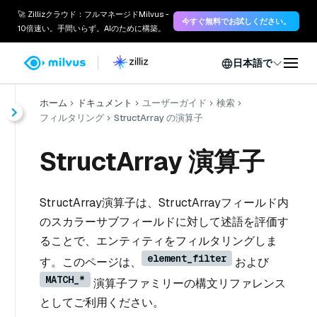
🚀 Zillizクラウド：フルマネージドMilvus -
今すぐ無料でお試しください。
10倍速い。手間いらず。AIのために構築。
日本語で
ホーム
ドキュメント
ユーザーガイド
検索
フィルタリング
StructArray の演算子
StructArray 演算子
StructArray演算子は、StructArrayフィールド内
のスカラーサブフィールドに対して述語を評価す
ることで、エンティティをフィルタリングしま
element_filter
す。このページは、
および
MATCH_*
演算子ファミリーの構文リファレンス
としてご利用ください。