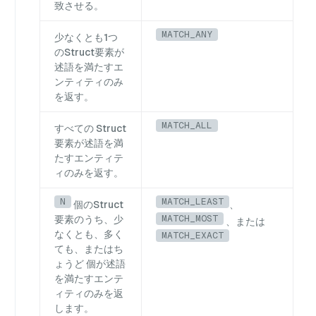
致させる。
MATCH_ANY
少なくとも1つ
のStruct要素が
述語を満たすエ
ンティティのみ
を返す。
MATCH_ALL
すべての Struct
要素が述語を満
たすエンティテ
ィのみを返す。
N
MATCH_LEAST
個のStruct
、
MATCH_MOST
要素のうち、少
、または
なくとも、多く
MATCH_EXACT
ても、またはち
ょうど 個が述語
を満たすエンテ
ィティのみを返
します。