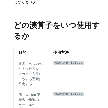
はなりません。
どの演算子をいつ使用す
るか
目的
使用方法
element_filter
要素レベルのベ
クトル検索を、
スカラー条件に
一致する要素に
限定する。
element_filter
同じ Struct 要
素内で複数のス
カラー条件に一