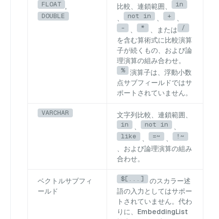
FLOAT
in
,
比較、連鎖範囲、
DOUBLE
not in
+
、
、
、
-
*
/
、
、または
を含む算術式に比較演算
子が続くもの、および論
理演算の組み合わせ。
%
演算子は、浮動小数
点サブフィールドではサ
ポートされていません。
VARCHAR
文字列比較、連鎖範囲、
in
not in
、
、
like
=~
!~
、
、
、および論理演算の組み
合わせ。
$[...]
ベクトルサブフィ
のスカラー述
ールド
語の入力としてはサポー
トされていません。代わ
りに、EmbeddingList