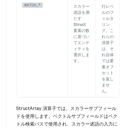
MATCH_*
スカラー
行レベ
述語を満
ルのフ
たす
ィルタ
Struct
リン
要素の数
グ。こ
に基づい
れらの
てエンテ
演算子
ィティを
は、そ
選択しま
れ自体
す。
では要
素オフ
セット
を返し
ませ
ん。
StructArray 演算子では、スカラーサブフィール
ドを使用します。ベクトルサブフィールドはベク
トル検索パスで使用され、スカラー述語の入力に