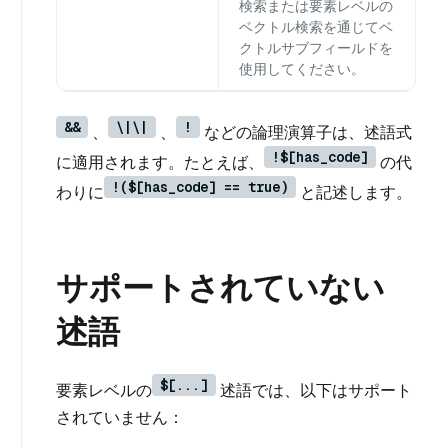
検索または要素レベルの
ベクトル検索を通じてベ
クトルサブフィールドを
使用してください。
&&
\|\|
!
、
、
などの論理演算子は、述語式
!$[has_code]
に適用されます。たとえば、
の代
!($[has_code] == true)
わりに
と記述します。
サポートされていない
述語
$[...]
要素レベルの
述語では、以下はサポート
されていません：