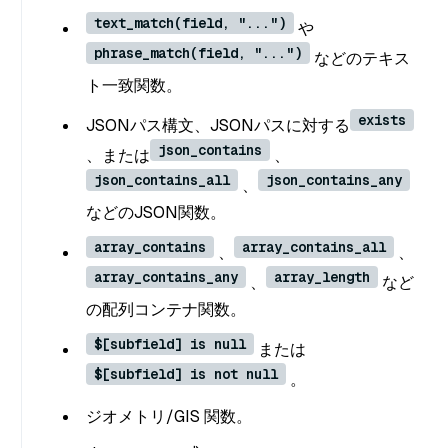
text_match(field, "...")
や
phrase_match(field, "...")
などのテキス
ト一致関数。
exists
JSONパス構文、JSONパスに対する
json_contains
、または
、
json_contains_all
json_contains_any
、
などのJSON関数。
array_contains
array_contains_all
、
、
array_contains_any
array_length
、
など
の配列コンテナ関数。
$[subfield] is null
または
$[subfield] is not null
。
ジオメトリ/GIS 関数。