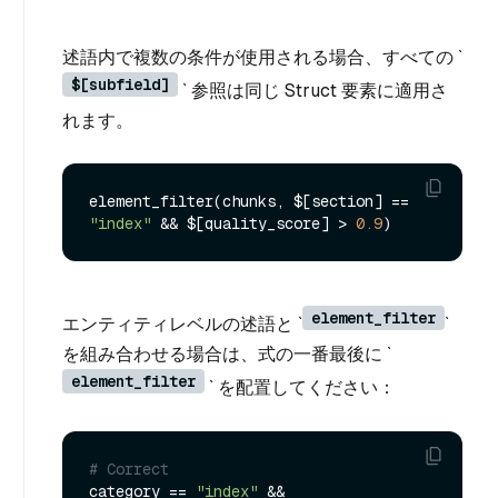
述語内で複数の条件が使用される場合、すべての `
$[subfield]
` 参照は同じ Struct 要素に適用さ
れます。
element_filter(chunks, $[section] == 
"index"
 && $[quality_score] > 
0.9
element_filter
エンティティレベルの述語と `
`
を組み合わせる場合は、式の一番最後に `
element_filter
` を配置してください：
# Correct
category == 
"index"
 && 