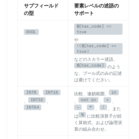
サブフィールド
要素レベルの述語の
の型
サポート
$[has_code] ==
BOOL
true
や
!($[has_code] ==
true)
などのスカラー述語。
$[has_code]
のよう
な、ブール式のみの記述
は避けてください。
INT8
INT16
in
、
比較、連鎖範囲、
INT32
not in
+
、
、
、
、
、
INT64
-
*
/
、
、
、また
%
は
に比較演算子が続
く算術式、および論理演
算の組み合わせ。