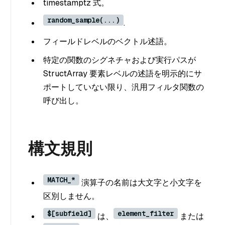
timestamptz 式。
random_sample(...)
.
フィールドレベルのベクトル述語。
特定の関数のシグネチャおよび実行パスが
StructArray 要素レベルの述語を明示的にサ
ポートしていない限り、汎用フィルタ関数の
呼び出し。
構文規則
MATCH_*
演算子の名前は大文字と小文字を
区別しません。
$[subfield]
element_filter
は、
または