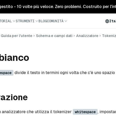
tito - 10 volte più veloce. Zero problemi. Costruito per l'inte
TORIAL
STRUMENTI
BLOG
COMUNITÀ
Ita
Guida per l'utente
Schema e campi dati
Analizzatore
Tokeniz
bianco
divide il testo in termini ogni volta che c'è uno spazio 
espace
razione
 analizzatore che utilizza il tokenizer
, imposta
whitespace