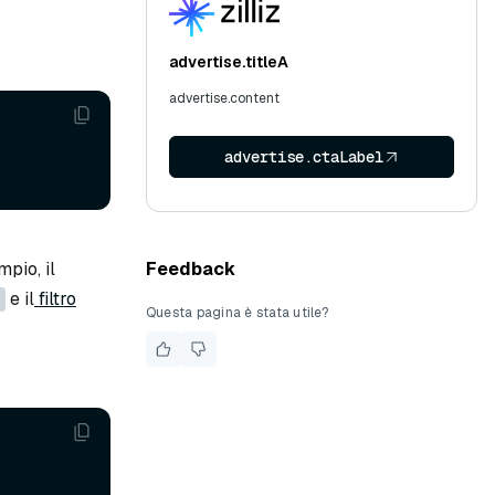
advertise.titleA
advertise.content
advertise.ctaLabel
mpio, il
Feedback
e il
filtro
Questa pagina è stata utile?