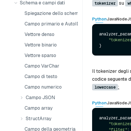
Schema e campi dati
su
tokenizer
w
Spiegazione dello schema
Python
Java
NodeJ
Campo primario e AutoID
analyzer_param
Vettore denso
"tokenize
Vettore binario
Vettore sparso
Campo VarChar
Il tokenizer degli
Campo di testo
codice seguente de
:
Campo numerico
lowercase
Campo JSON
Python
Java
NodeJ
Campo array
analyzer_param
StructArray
"tokenize
Campo della geometria
"filter"
: