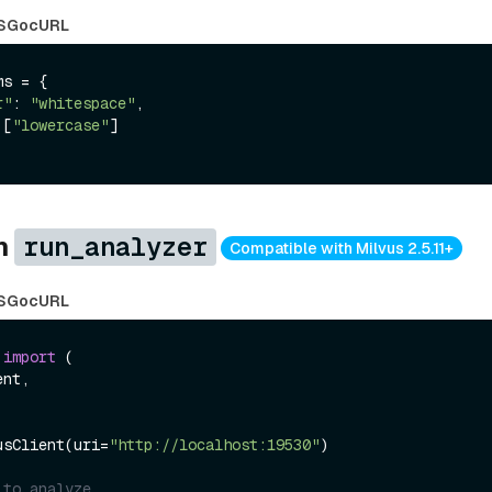
S
Go
cURL
s = {

r"
: 
"whitespace"
,

 [
"lowercase"
]

ze
on
run_analyzer
Compatible with Milvus 2.5.11+
S
Go
cURL
 
import
 (

usClient(uri=
"http://localhost:19530"
)

 to analyze