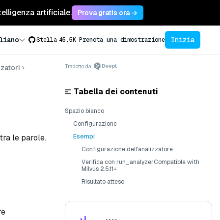
lligenza artificiale.
Prova gratis ora →
Inizia
liano
Stella
45.5K
Prenota una dimostrazione
Tradotto da
zatori
Tabella dei contenuti
Spazio bianco
Configurazione
tra le parole.
Esempi
Configurazione dell'analizzatore
Verifica con run_analyzerCompatible with
Milvus 2.5.11+
Risultato atteso
re