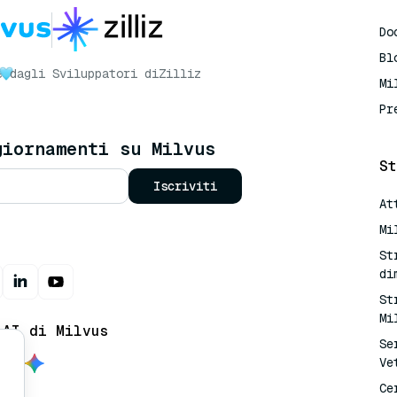
Do
Bl
e
dagli Sviluppatori di
Zilliz
Mi
Pr
giornamenti su Milvus
St
Iscriviti
At
Mi
St
di
St
Mi
 AI di Milvus
Se
Ve
Ce