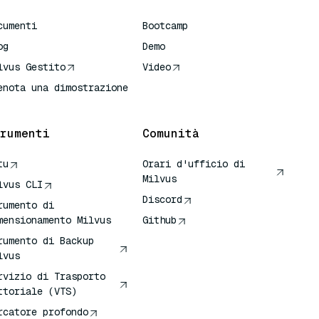
cumenti
Bootcamp
og
Demo
lvus Gestito
Video
enota una dimostrazione
rumenti
Comunità
tu
Orari d'ufficio di
Milvus
lvus CLI
Discord
rumento di
mensionamento Milvus
Github
rumento di Backup
lvus
rvizio di Trasporto
ttoriale (VTS)
rcatore profondo