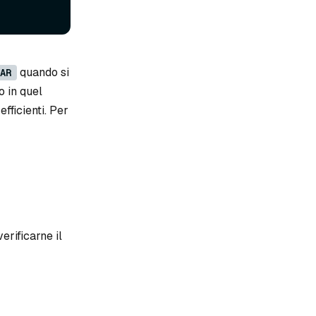
quando si
AR
o in quel
fficienti. Per
erificarne il