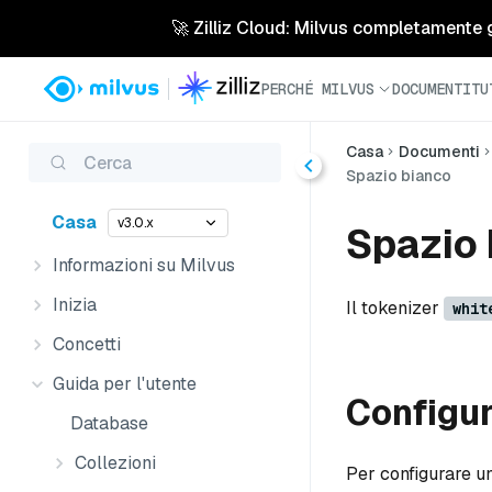
🚀 Zilliz Cloud: Milvus completamente ges
PERCHÉ MILVUS
DOCUMENTI
TU
Casa
Documenti
Cerca
Spazio bianco
Casa
v3.0.x
Spazio 
Informazioni su Milvus
Inizia
Il tokenizer
whit
Concetti
Guida per l'utente
Configu
Database
Collezioni
Per configurare un