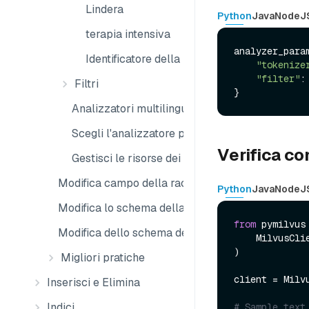
Lindera
Python
Java
NodeJ
terapia intensiva
analyzer_param
Identificatore della lingua
"tokenize
"filter"
:
Filtri
Analizzatori multilingue
Scegli l'analizzatore più adatto alle tue esigen
Verifica c
Gestisci le risorse dei file
Modifica campo della raccolta
Python
Java
NodeJ
Modifica lo schema della raccolta
from
 pymilvus
Modifica dello schema della raccolta esterna
    MilvusClient,

)

Migliori pratiche
client = Milv
Inserisci e Elimina
Indici
# Sample text