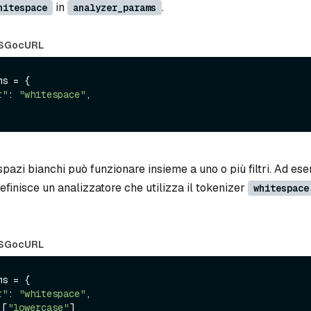
in
.
hitespace
analyzer_params
S
Go
cURL
s = {

r"
: 
"whitespace"
,

 spazi bianchi può funzionare insieme a uno o più filtri. Ad ese
finisce un analizzatore che utilizza il tokenizer
whitespace
S
Go
cURL
s = {

r"
: 
"whitespace"
,

 [
"lowercase"
]
