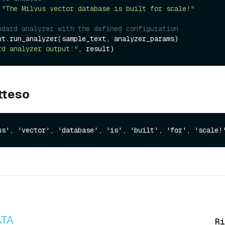
 
"The Milvus vector database is built for scale!"
ndard analyzer with the defined configuration
rd analyzer output:"
tteso
Ri