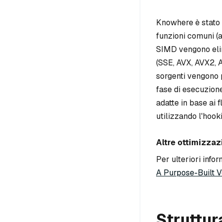
Knowhere è stato r
funzioni comuni (a
SIMD vengono elim
(SSE, AVX, AVX2, A
sorgenti vengono p
fase di esecuzion
adatte in base ai f
utilizzando l'hook
Altre ottimizzaz
Per ulteriori info
A Purpose-Built 
Struttur