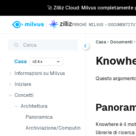
🚀 Zilliz Cloud: Milvus completamente ges
PERCHÉ MILVUS
DOCUMENTI
TU
Casa
Documenti
Cerca
Knowhe
Casa
v2.4.x
Informazioni su Milvus
Questo argomento 
Iniziare
Concetti
Panoram
Architettura
Panoramica
Knowhere è il moto
Archiviazione/Computing
librerie di ricerca 