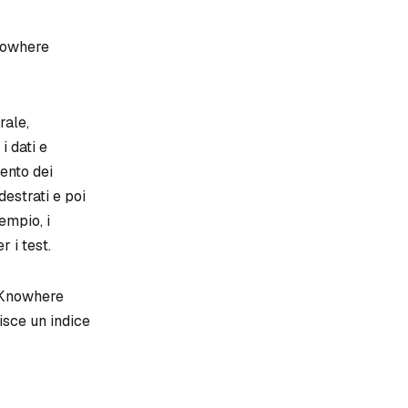
Knowhere
rale,
i dati e
mento dei
destrati e poi
empio, i
r i test.
. Knowhere
uisce un indice