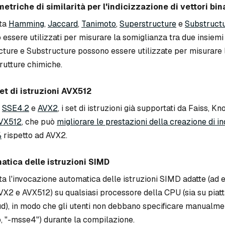
etriche di similarità per l'indicizzazione di vettori bin
ta
Hamming
,
Jaccard
,
Tanimoto
,
Superstructure
e
Substruct
ssere utilizzati per misurare la somiglianza tra due insiemi
ture e Substructure possono essere utilizzate per misurare 
rutture chimiche.
set di istruzioni AVX512
,
SSE4.2
e
AVX2
, i set di istruzioni già supportati da Faiss, K
VX512
, che può
migliorare le prestazioni della creazione di in
%
rispetto ad AVX2.
atica delle istruzioni SIMD
 l'invocazione automatica delle istruzioni SIMD adatte (ad 
X2 e AVX512) su qualsiasi processore della CPU (sia su piat
d), in modo che gli utenti non debbano specificare manualment
 "-msse4") durante la compilazione.