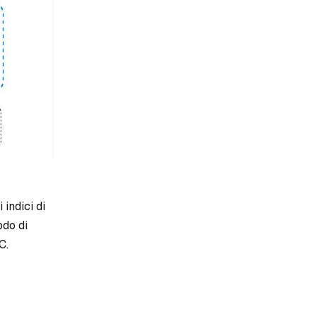
 indici di
odo di
C.