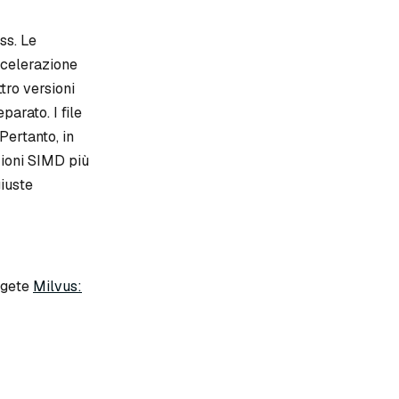
ss. Le
ccelerazione
tro versioni
parato. I file
Pertanto, in
zioni SIMD più
giuste
eggete
Milvus: