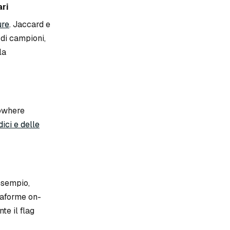
ari
ure
. Jaccard e
 di campioni,
la
nowhere
dici e delle
esempio,
taforme on-
e il flag