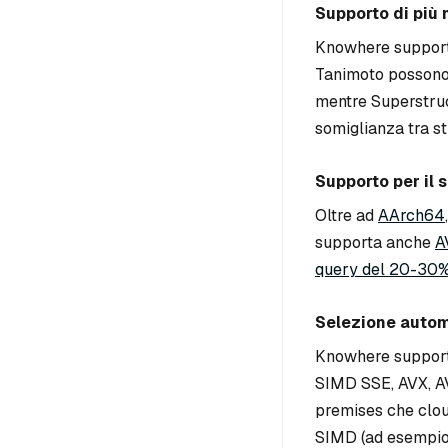
Supporto di più m
Knowhere suppor
Tanimoto possono e
mentre Superstruc
somiglianza tra st
Supporto per il 
Oltre ad
AArch64
supporta anche
A
query del 20-30
Selezione autom
Knowhere supporta
SIMD SSE, AVX, AV
premises che clou
SIMD (ad esempio,