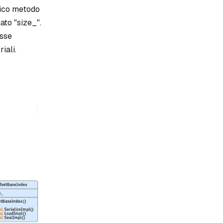
nico metodo
to "size_".
asse
iali.