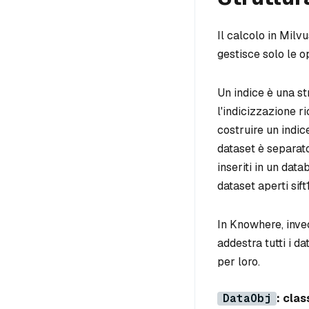
Il calcolo in Milv
gestisce solo le o
Un indice è una str
l'indicizzazione ri
costruire un indice
dataset è separato
inseriti in un dat
dataset aperti sift
In Knowhere, invec
addestra tutti i da
per loro.
DataObj
: cla