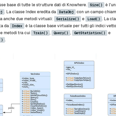
sse base di tutte le strutture dati di Knowhere.
è l'u
Size()
. La classe Index eredita da
con un campo chiama
bj
DataObj
ha anche due metodi virtuali:
e
. La cl
Serialize()
Load()
ta da
è la classe base virtuale per tutti gli indici vettor
Index
e metodi tra cui
,
,
e
Train()
Query()
GetStatistics()
.
()