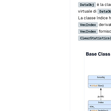
è la cla
DataObj
virtuale di
DataO
La classe Indice 
deriva
VecIndex
fornisc
VecIndex
ClearStatistics