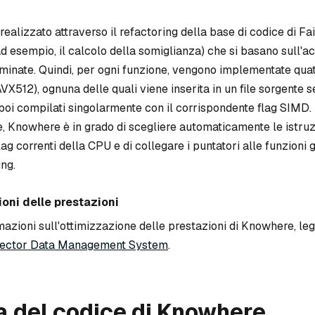
ealizzato attraverso il refactoring della base di codice di Fai
d esempio, il calcolo della somiglianza) che si basano sull'a
inate. Quindi, per ogni funzione, vengono implementate quat
VX512), ognuna delle quali viene inserita in un file sorgente se
oi compilati singolarmente con il corrispondente flag SIMD. 
e, Knowhere è in grado di scegliere automaticamente le istru
lag correnti della CPU e di collegare i puntatori alle funzioni 
ing.
ioni delle prestazioni
rmazioni sull'ottimizzazione delle prestazioni di Knowhere, l
Vector Data Management System
.
a del codice di Knowhere