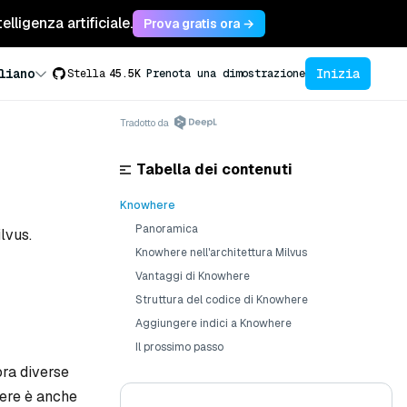
lligenza artificiale.
Prova gratis ora →
Inizia
liano
Stella
45.5K
Prenota una dimostrazione
Tradotto da
Tabella dei contenuti
Knowhere
Panoramica
lvus.
Knowhere nell'architettura Milvus
Vantaggi di Knowhere
Struttura del codice di Knowhere
Aggiungere indici a Knowhere
Il prossimo passo
ora diverse
ere è anche