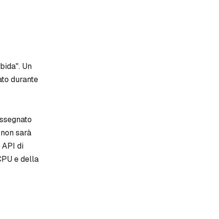
bida". Un
ato durante
rassegnato
e non sarà
 API di
CPU e della