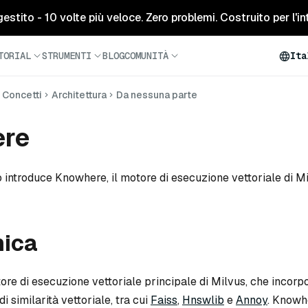
tito - 10 volte più veloce. Zero problemi. Costruito per l'inte
TORIAL
STRUMENTI
BLOG
COMUNITÀ
Ita
Concetti
Architettura
Da nessuna parte
re
introduce Knowhere, il motore di esecuzione vettoriale di Mi
ica
re di esecuzione vettoriale principale di Milvus, che incorp
di similarità vettoriale, tra cui
Faiss
,
Hnswlib
e
Annoy
. Knowh