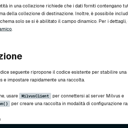
tità in una collezione richiede che i dati forniti contengano tu
ema della collezione di destinazione. Inoltre, è possibile incl
schema solo se si è abilitato il campo dinamico. Per i dettagli,
namico
.
zione
dice seguente ripropone il codice esistente per stabilire un
us e impostare rapidamente una raccolta.
ne, usare
per connettersi al server Milvus e
MilvusClient
per creare una raccolta in modalità di configurazione ra
on()
s