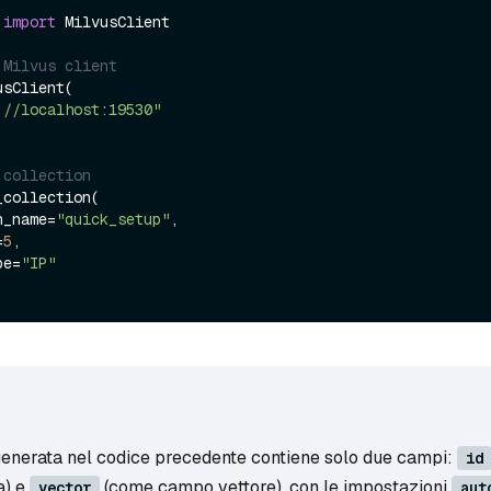
 
import
 MilvusClient

 Milvus client
sClient(

://localhost:19530"
 collection
collection(

on_name=
"quick_setup"
,

=
5
,

ype=
"IP"
generata nel codice precedente contiene solo due campi:
id
a) e
(come campo vettore), con le impostazioni
vector
aut