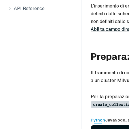
L'inserimento di en
API Reference
definiti dallo sch
non definiti dallo 
Abilita campo di
Prepara
Il frammento di co
a un cluster Milv
Per la preparazio
create_collecti
Python
Java
Node.j