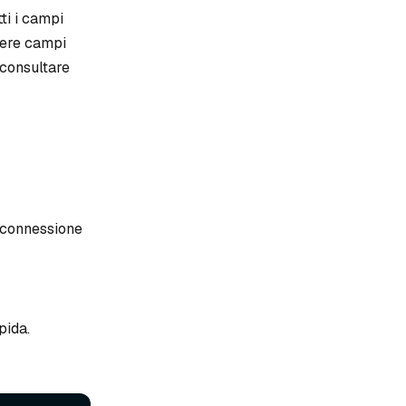
tti i campi
udere campi
 consultare
a connessione
pida.