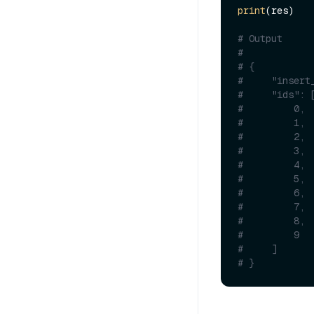
print
(res)

# Output
#
# {
#     "insert
#     "ids": 
#         0,
#         1,
#         2,
#         3,
#         4,
#         5,
#         6,
#         7,
#         8,
#         9
#     ]
# }