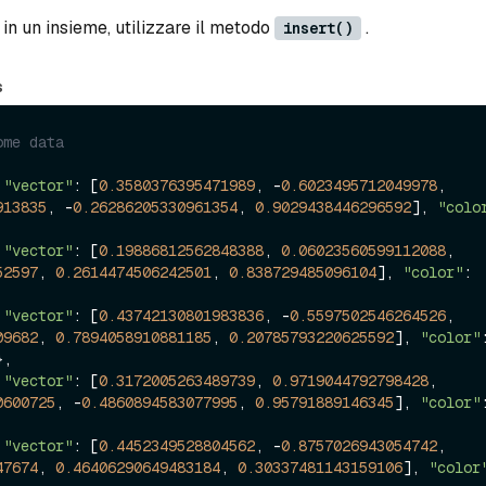
à in un insieme, utilizzare il metodo
.
insert()
s
ome data
 
"vector"
: [
0.3580376395471989
, -
0.6023495712049978
, 
913835
, -
0.26286205330961354
, 
0.9029438446296592
], 
"colo
 
"vector"
: [
0.19886812562848388
, 
0.06023560599112088
, 
52597
, 
0.2614474506242501
, 
0.838729485096104
], 
"color"
: 
 
"vector"
: [
0.43742130801983836
, -
0.5597502546264526
, 
09682
, 
0.7894058910881185
, 
0.20785793220625592
], 
"color"
},

 
"vector"
: [
0.3172005263489739
, 
0.9719044792798428
, 
0600725
, -
0.4860894583077995
, 
0.95791889146345
], 
"color"
 
"vector"
: [
0.4452349528804562
, -
0.8757026943054742
, 
47674
, 
0.46406290649483184
, 
0.30337481143159106
], 
"color