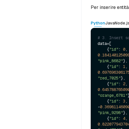
Per inserire entit
Python
Java
Node.j
# 3. Insert s
data=[

    {
"id"
: 
0
,
0.18414012509
"pink_8682"
},

    {
"id"
: 
1
,
0.69769630617
"red_7025"
},

    {
"id"
: 
2
,
0.64578876509
"orange_6781"
    {
"id"
: 
3
,
-
0.3698114609
"pink_9298"
},

    {
"id"
: 
4
,
0.82207794370