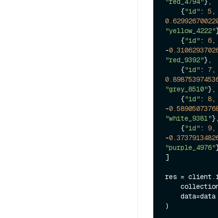
"red_4794"
},

    {
"id"
: 
5
,
0.62992670022
"yellow_4222"
    {
"id"
: 
6
,
-
0.3106293702
"red_9392"
},

    {
"id"
: 
7
,
0.89875397453
"grey_8510"
},

    {
"id"
: 
8
,
-
0.5890507376
"white_9381"
},
    {
"id"
: 
9
,
-
0.3737913482
"purple_4976"
}
]

res = client.i
    collecti
    data=data

)
