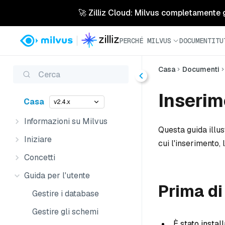
🚀 Zilliz Cloud: Milvus completamente ges
PERCHÉ MILVUS
DOCUMENTI
TU
Casa
Documenti
Cerca
Inserim
Casa
v2.4.x
Informazioni su Milvus
Questa guida illus
Iniziare
cui l'inserimento, 
Concetti
Guida per l'utente
Prima di
Gestire i database
Gestire gli schemi
È stato instal