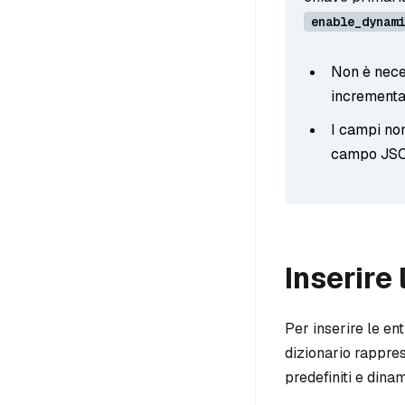
enable_dynami
Non è nece
incrementa
I campi non
campo JSO
Inserire 
Per inserire le ent
dizionario rappres
predefiniti e dinam