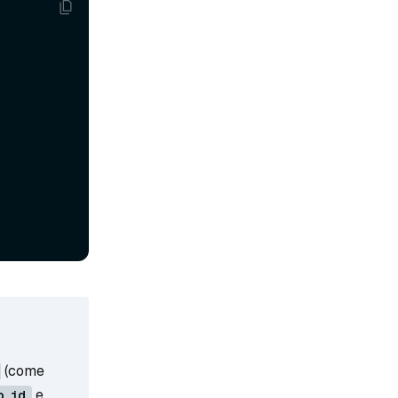
(come
e
o_id