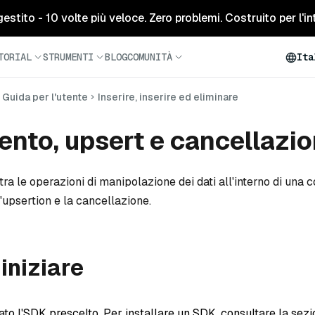
tito - 10 volte più veloce. Zero problemi. Costruito per l'inte
TORIAL
STRUMENTI
BLOG
COMUNITÀ
Ita
Guida per l'utente
Inserire, inserire ed eliminare
ento, upsert e cancellazi
tra le operazioni di manipolazione dei dati all'interno di una c
l'upsertion e la cancellazione.
 iniziare
lato l'SDK prescelto. Per installare un SDK, consultare la sez