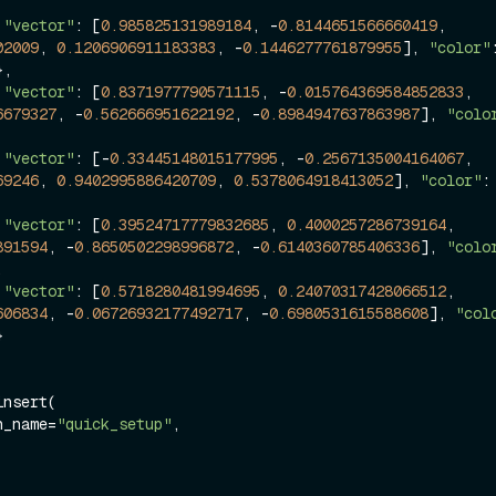
 
"vector"
: [
0.985825131989184
, -
0.8144651566660419
, 
02009
, 
0.1206906911183383
, -
0.1446277761879955
], 
"color"
},

 
"vector"
: [
0.8371977790571115
, -
0.015764369584852833
, 
6679327
, -
0.562666951622192
, -
0.8984947637863987
], 
"colo
 
"vector"
: [-
0.33445148015177995
, -
0.2567135004164067
, 
69246
, 
0.9402995886420709
, 
0.5378064918413052
], 
"color"
:
 
"vector"
: [
0.39524717779832685
, 
0.4000257286739164
, 
891594
, -
0.8650502298996872
, -
0.6140360785406336
], 
"colo


 
"vector"
: [
0.5718280481994695
, 
0.24070317428066512
, 
606834
, -
0.06726932177492717
, -
0.6980531615588608
], 
"col


nsert(

on_name=
"quick_setup"
,
