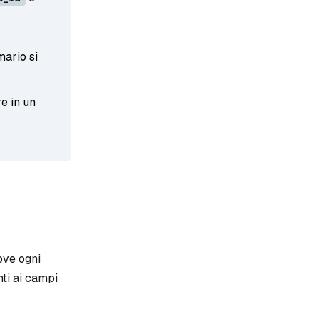
mario si
e in un
dove ogni
nti ai campi