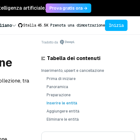
lligenza artificiale.
Prova gratis ora →
Inizia
liano
Stella
45.5K
Prenota una dimostrazione
Tradotto da
Tabella dei contenuti
one
Inserimento, upsert e cancellazione
Prima di iniziare
ollezione, tra
Panoramica
Preparazione
Inserire le entità
Aggiungere entità
Eliminare le entità
ione