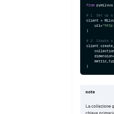
from
 pymilvus
# 1. Set up a
client = Milvu
    uri=
"http
)

# 2. Create a
client.create_
    collecti
    dimension
    metric_t
note
La collezione 
chiave primari