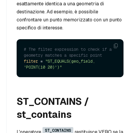
esattamente identica a una geometria di
destinazione. Ad esempio, è possibile
confrontare un punto memorizzato con un punto
specifico di interesse.
# The filter expression to check if a 
geometry matches a specific point
filter
 = 
"ST_EQUALS(geo_field, 
'POINT(10 20)')"
ST_CONTAINS /
st_contains
ST_CONTAINS
L'operatore
restituisce VERO se la