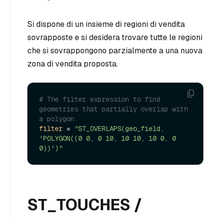
Si dispone di un insieme di regioni di vendita
sovrapposte e si desidera trovare tutte le regioni
che si sovrappongono parzialmente a una nuova
zona di vendita proposta.
# The filter expression to find 
geometries that partially overlap with 
a polygon.
filter
 = 
"ST_OVERLAPS(geo_field, 
'POLYGON((0 0, 0 10, 10 10, 10 0, 0 
0))')"
ST_TOUCHES /