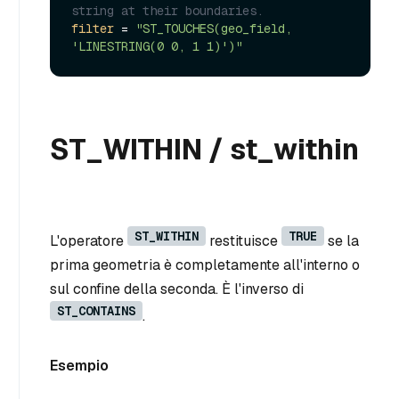
string at their boundaries.
filter
 = 
"ST_TOUCHES(geo_field, 
'LINESTRING(0 0, 1 1)')"
ST_WITHIN / st_within
ST_WITHIN
TRUE
L'operatore
restituisce
se la
prima geometria è completamente all'interno o
sul confine della seconda. È l'inverso di
ST_CONTAINS
.
Esempio