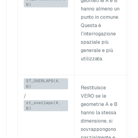
geometrie A e B
in
B)
hanno almeno un
un
punto in comune.
pu
Questa è
(B
l'interrogazione
spaziale più
generale e più
utilizzata.
ST_OVERLAPS(A,
B)
Restituisce
Du
/
VERO se le
B)
st_overlaps(A,
geometrie A e B
s
B)
hanno la stessa
dimensione, si
sovrappongono
parzialmente e