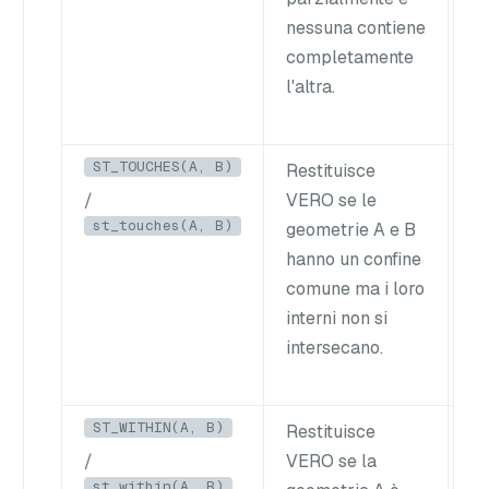
nessuna contiene
completamente
l'altra.
ST_TOUCHES(A, B)
Restituisce
Du
/
VERO se le
vi
st_touches(A, B)
geometrie A e B
co
hanno un confine
co
comune ma i loro
interni non si
intersecano.
ST_WITHIN(A, B)
Restituisce
Un
/
VERO se la
in
st_within(A, B)