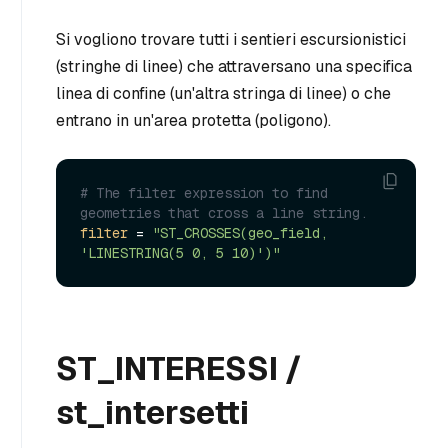
Si vogliono trovare tutti i sentieri escursionistici
(stringhe di linee) che attraversano una specifica
linea di confine (un'altra stringa di linee) o che
entrano in un'area protetta (poligono).
# The filter expression to find 
geometries that cross a line string.
filter
 = 
"ST_CROSSES(geo_field, 
'LINESTRING(5 0, 5 10)')"
ST_INTERESSI /
st_intersetti