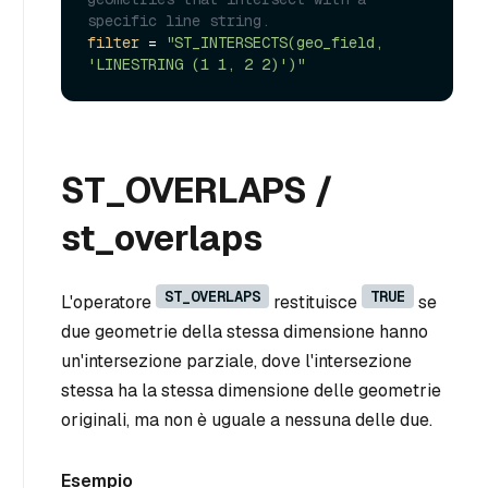
specific line string.
filter
 = 
"ST_INTERSECTS(geo_field, 
'LINESTRING (1 1, 2 2)')"
ST_OVERLAPS /
st_overlaps
ST_OVERLAPS
TRUE
L'operatore
restituisce
se
due geometrie della stessa dimensione hanno
un'intersezione parziale, dove l'intersezione
stessa ha la stessa dimensione delle geometrie
originali, ma non è uguale a nessuna delle due.
Esempio