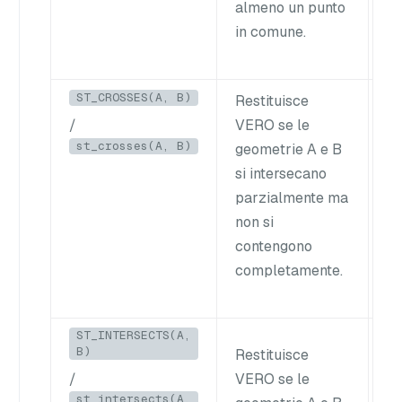
almeno un punto
in comune.
ST_CROSSES(A, B)
Restituisce
Du
/
VERO se le
B)
st_crosses(A, B)
geometrie A e B
in
si intersecano
un
parzialmente ma
non si
contengono
completamente.
ST_INTERSECTS(A,
B)
Restituisce
Un
/
VERO se le
ri
st_intersects(A,