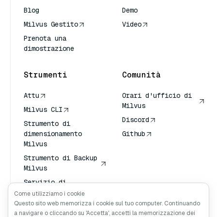
Blog
Demo
Milvus Gestito
Video
Prenota una
dimostrazione
Strumenti
Comunità
Attu
Orari d'ufficio di
Milvus
Milvus CLI
Discord
Strumento di
dimensionamento
Github
Milvus
Strumento di Backup
Milvus
Servizio di
Trasporto
Come utilizziamo i cookie
Vettoriale (VTS)
Questo sito web memorizza i cookie sul tuo computer. Continuando
a navigare o cliccando su 'Accetta', accetti la memorizzazione dei
Cercatore profondo