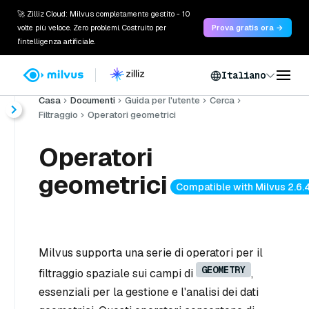
🚀 Zilliz Cloud: Milvus completamente gestito - 10
volte più veloce. Zero problemi. Costruito per
Prova gratis ora →
l'intelligenza artificiale.
Italiano
Casa
Documenti
Guida per l'utente
Cerca
Filtraggio
Operatori geometrici
Operatori
geometrici
Compatible with Milvus 2.6.
Milvus supporta una serie di operatori per il
GEOMETRY
filtraggio spaziale sui campi di
,
essenziali per la gestione e l'analisi dei dati