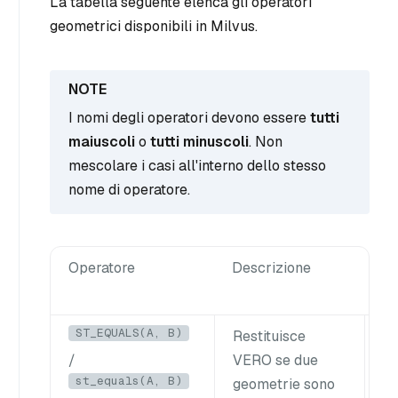
La tabella seguente elenca gli operatori
geometrici disponibili in Milvus.
I nomi degli operatori devono essere
tutti
maiuscoli
o
tutti minuscoli
. Non
mescolare i casi all'interno dello stesso
nome di operatore.
Operatore
Descrizione
E
ST_EQUALS(A, B)
Restituisce
Du
/
VERO se due
(A
st_equals(A, B)
geometrie sono
es