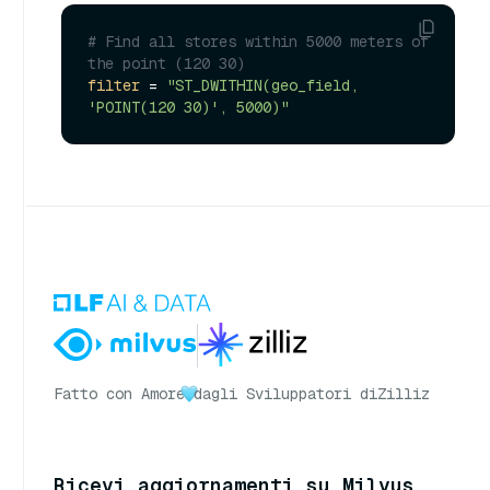
# Find all stores within 5000 meters of 
the point (120 30)
filter
 = 
"ST_DWITHIN(geo_field, 
'POINT(120 30)', 5000)"
Fatto con Amore
dagli Sviluppatori di
Zilliz
Ricevi aggiornamenti su Milvus