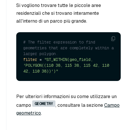
Si vogliono trovare tutte le piccole aree
residenziali che si trovano interamente
all'interno di un parco più grande.
# The filter expression to find 
geometries that are completely within a 
larger polygon.
filter
 = 
"ST_WITHIN(geo_field, 
'POLYGON((110 38, 115 38, 115 42, 110 
42, 110 38))')"
Per ulteriori informazioni su come utilizzare un
GEOMETRY
campo
, consultare la sezione
Campo
geometrico
.