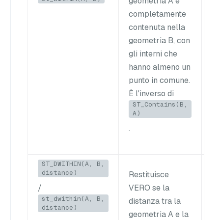
geometria A è
sp
completamente
tr
contenuta nella
ra
geometria B, con
de
gli interni che
hanno almeno un
punto in comune.
È l'inverso di
ST_Contains(B,
A)
.
ST_DWITHIN(A, B,
distance)
Restituisce
Tr
/
VERO se la
pu
st_dwithin(A, B,
distanza tra la
50
distance)
geometria A e la
un