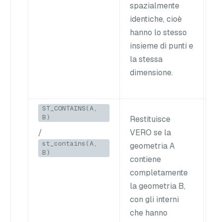
spazialmente
id
identiche, cioè
sp
hanno lo stesso
insieme di punti e
la stessa
dimensione.
ST_CONTAINS(A,
B)
Restituisce
Il
/
VERO se la
ci
st_contains(A,
geometria A
un
B)
contiene
sp
completamente
la geometria B,
con gli interni
che hanno