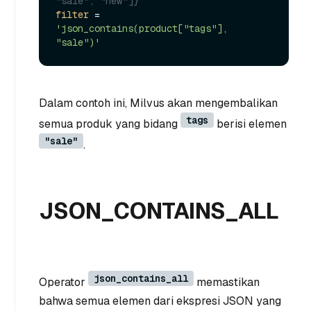
"sale", "new"]}
filter
 = 
'json_contains(product["tags"], 
"sale")'
Dalam contoh ini, Milvus akan mengembalikan
tags
semua produk yang bidang
berisi elemen
"sale"
.
JSON_CONTAINS_ALL
json_contains_all
Operator
memastikan
bahwa semua elemen dari ekspresi JSON yang