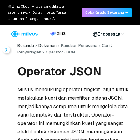
🚀 Zilliz Cloud: Milvus yang dikelola
sepenuhnya - 10x lebih cepat. Tanpa
Coba Gratis Sekarang →
kerumitan. Dibangun untuk AI.
Indonesia
Beranda
Dokumen
Panduan Pengguna
Cari
Penyaringan
Operator JSON
Operator JSON
Milvus mendukung operator tingkat lanjut untuk
melakukan kueri dan memfilter bidang JSON,
menjadikannya sempurna untuk mengelola data
yang kompleks dan terstruktur. Operator-
operator ini memungkinkan kueri yang sangat
efektif untuk dokumen JSON, memungkinkan