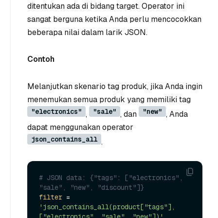
ditentukan ada di bidang target. Operator ini
sangat berguna ketika Anda perlu mencocokkan
beberapa nilai dalam larik JSON.
Contoh
Melanjutkan skenario tag produk, jika Anda ingin
menemukan semua produk yang memiliki tag
"electronics"
"sale"
"new"
,
, dan
, Anda
dapat menggunakan operator
json_contains_all
.
# JSON data: {"tags": ["electronics", 
"sale", "new", "discount"]}
filter
 = 
'json_contains_all(product["tags"], 
["electronics", "sale", "new"])'