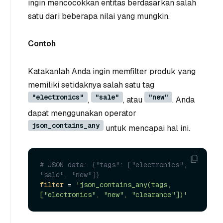
ingin mencocokkan entitas berdasarkan salah
satu dari beberapa nilai yang mungkin.
Contoh
Katakanlah Anda ingin memfilter produk yang
memiliki setidaknya salah satu tag
"electronics"
"sale"
"new"
,
, atau
. Anda
dapat menggunakan operator
json_contains_any
untuk mencapai hal ini.
# JSON data: {"tags": ["electronics", 
"sale", "new"]}
filter
 = 
'json_contains_any(tags, 
["electronics", "new", "clearance"])'