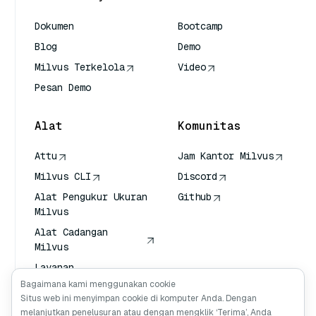
Dokumen
Bootcamp
Blog
Demo
Milvus Terkelola
Video
Pesan Demo
Alat
Komunitas
Attu
Jam Kantor Milvus
Milvus CLI
Discord
Alat Pengukur Ukuran
Github
Milvus
Alat Cadangan
Milvus
Layanan
Transportasi Vektor
Bagaimana kami menggunakan cookie
(VTS)
Situs web ini menyimpan cookie di komputer Anda. Dengan
melanjutkan penelusuran atau dengan mengklik ‘Terima’, Anda