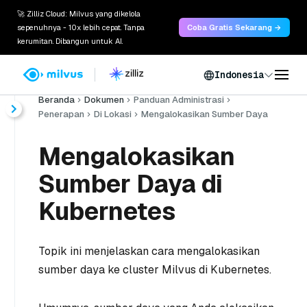
🚀 Zilliz Cloud: Milvus yang dikelola
sepenuhnya - 10x lebih cepat. Tanpa
Coba Gratis Sekarang →
kerumitan. Dibangun untuk AI.
Indonesia
Beranda
Dokumen
Panduan Administrasi
Penerapan
Di Lokasi
Mengalokasikan Sumber Daya
Mengalokasikan
Sumber Daya di
Kubernetes
Topik ini menjelaskan cara mengalokasikan
sumber daya ke cluster Milvus di Kubernetes.