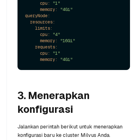
cpu:
"1"
memory:
"4Gi"
queryNode:
resources:
limits:
cpu:
"4"
memory:
"16Gi"
requests:
cpu:
"1"
memory:
"4Gi"
3. Menerapkan
konfigurasi
Jalankan perintah berikut untuk menerapkan
konfigurasi baru ke cluster Milvus Anda.