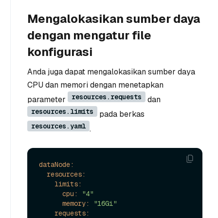
Mengalokasikan sumber daya
dengan mengatur file
konfigurasi
Anda juga dapat mengalokasikan sumber daya
CPU dan memori dengan menetapkan
resources.requests
parameter
dan
resources.limits
pada berkas
resources.yaml
.
dataNode:
resources:
limits:
cpu:
"4"
memory:
"16Gi"
requests: