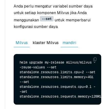
Anda perlu mengatur variabel sumber daya
untuk setiap komponen Milvus jika Anda
--set
menggunakan
untuk memperbarui
konfigurasi sumber daya.
Milvus
klaster Milvus
mandiri
helm upgrade my-release milvus/milvus -
-reuse-values --set 
standalone.resources.limits.cpu=2 --set 
standalone.resources.limits.memory=4Gi 
--set 
standalone.resources.requests.cpu=0.1 -
-set 