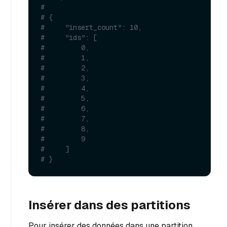
#
# {
#     "insert_count": 10,
#     "ids": [
#         0,
#         1,
#         2,
#         3,
#         4,
#         5,
#         6,
#         7,
#         8,
#         9
#     ]
# }
Insérer dans des partitions
Pour insérer des données dans une partition