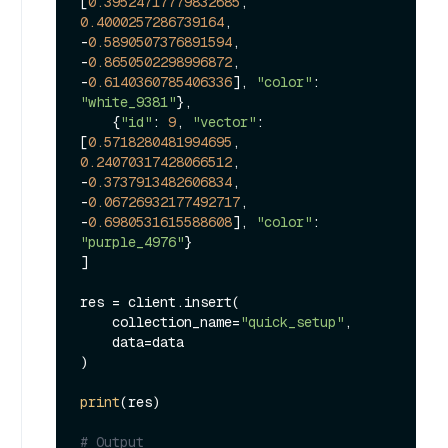
[
0.39524717779832685
, 
0.4000257286739164
, 
-
0.5890507376891594
, 
-
0.8650502298996872
, 
-
0.6140360785406336
], 
"color"
: 
"white_9381"
},

    {
"id"
: 
9
, 
"vector"
: 
[
0.5718280481994695
, 
0.24070317428066512
, 
-
0.3737913482606834
, 
-
0.06726932177492717
, 
-
0.6980531615588608
], 
"color"
: 
"purple_4976"
}

]

res = client.insert(

    collection_name=
"quick_setup"
,

    data=data

)

print
(res)

# Output