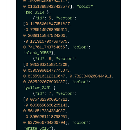
0.19220509387904117
, 
0.016513983433433577
], 
"color"
: 
"red_3314"
},

    {
"id"
: 
5
, 
"vector"
: 
[
0.11755001847051827
, 
-
0.7295149788999611
, 
0.2608115847524266
, 
-
0.1719167007897875
, 
0.7417611743754855
], 
"color"
: 
"black_9955"
},

    {
"id"
: 
6
, 
"vector"
: 
[
0.9363032158314308
, 
0.030699901477745373
, 
0.8365910312319647
, 
0.7823840208444011
, 
0.2625222076909237
], 
"color"
: 
"yellow_2461"
},

    {
"id"
: 
7
, 
"vector"
: 
[
0.0754823906014721
, 
-
0.6390658668265143
, 
0.5610517334334937
, 
-
0.8986261118798251
, 
0.9372056764266794
], 
"color"
: 
"white_5015"
},
