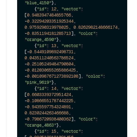
"blue_4150"
},

    {
"id"
: 
12
, 
"vector"
: 
[
0.9483947484855766
, 
-
0.32294203351925344
, 
0.9759290319978025
, 
0.8262982148666174
, 
-
0.8351194181285713
], 
"color"
: 
"orange_4590"
},

    {
"id"
: 
13
, 
"vector"
: 
[-
0.5449109892498731
, 
0.043511240563786524
, 
-
0.25105249484790804
, 
-
0.012030655265886425
, 
-
0.0010987671273892108
], 
"color"
: 
"pink_9619"
},

    {
"id"
: 
14
, 
"vector"
: 
[
0.6603339372951424
, 
-
0.10866551787442225
, 
-
0.9435597754324891
, 
0.8230244263466688
, 
-
0.7986720938400362
], 
"color"
: 
"orange_4863"
},

    {
"id"
: 
15
, 
"vector"
: 