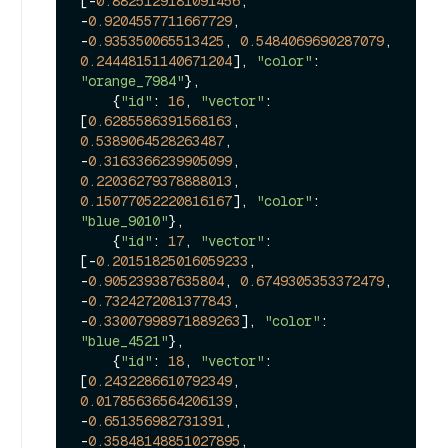
[-
0.8825129181091456
, 
-
0.9204557711667729
, 
-
0.935350065513425
, 
0.5484069690287079
, 
0.24448151140671204
], 
"color"
: 
"orange_7984"
},

    {
"id"
: 
16
, 
"vector"
: 
[
0.6285586391568163
, 
0.5389064528263487
, 
-
0.3163366239905099
, 
0.22036279378888013
, 
0.15077052220816167
], 
"color"
: 
"blue_9010"
},

    {
"id"
: 
17
, 
"vector"
: 
[-
0.20151825016059233
, 
-
0.905239387635804
, 
0.6749305353372479
, 
-
0.7324272081377843
, 
-
0.33007998971889263
], 
"color"
: 
"blue_4521"
},

    {
"id"
: 
18
, 
"vector"
: 
[
0.2432286610792349
, 
0.01785636564206139
, 
-
0.651356982731391
, 
-
0.35848148851027895
, 