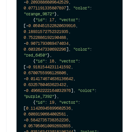
-
0.2093886809842529
, 
0.0771191335807897
], 
"color"
: 
"orange_9872"
},

    {
"id"
: 
17
, 
"vector"
: 
[-
0.050451522820639916
, 
0.18931572752321935
, 
0.7522886192190488
, 
-
0.9071793089474034
, 
0.6032647330692296
], 
"color"
: 
"red_6450"
},

    {
"id"
: 
18
, 
"vector"
: 
[-
0.9181544231141592
, 
0.6700755998126806
, 
-
0.014174674636136642
, 
0.6325780463623432
, 
-
0.49662222164032976
], 
"color"
: 
"purple_7392"
},

    {
"id"
: 
19
, 
"vector"
: 
[
0.11426945899602536
, 
0.6089190684002581
, 
-
0.5842735738352236
, 
0.057050610092692855
, 
-
0.035163433018196244
], 
"color"
: 