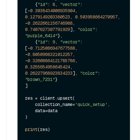
    {
"id"
: 
8
, 
"vector"
: 
[-
0.3038434006935904
, 
0.1279149203380523
, 
0.503958664270957
, 
-
0.2622661156746988
, 
0.7407627307791929
], 
"color"
: 
"purple_6414"
},

    {
"id"
: 
9
, 
"vector"
: 
[-
0.7125086947677588
, 
-
0.8050968321012257
, 
-
0.32608864121785786
, 
0.3255654958645424
, 
0.26227968923834233
], 
"color"
: 
"brown_7231"
}

]

res = client.upsert(

    collection_name=
'quick_setup'
,

    data=data

)

print
(res)
