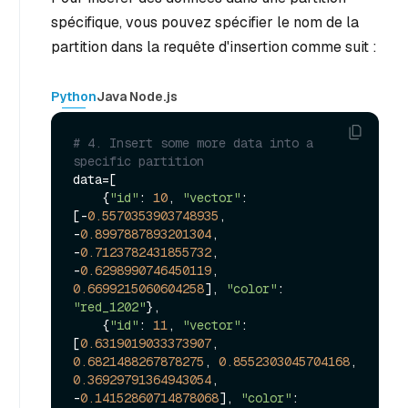
spécifique, vous pouvez spécifier le nom de la
partition dans la requête d'insertion comme suit :
Python
Java Node
.js
# 4. Insert some more data into a 
specific partition
data=[

    {
"id"
: 
10
, 
"vector"
: 
[-
0.5570353903748935
, 
-
0.8997887893201304
, 
-
0.7123782431855732
, 
-
0.6298990746450119
, 
0.6699215060604258
], 
"color"
: 
"red_1202"
},

    {
"id"
: 
11
, 
"vector"
: 
[
0.6319019033373907
, 
0.6821488267878275
, 
0.8552303045704168
, 
0.36929791364943054
, 
-
0.14152860714878068
], 
"color"
: 