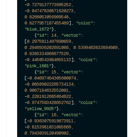
-
0.7279137773695252
, 
-
0.04747830871620273
, 
0.8266053056909548
, 
0.8277957187455489
], 
"color"
: 
"blue_1672"
},

    {
"id"
: 
14
, 
"vector"
: 
[
0.2975811497890859
, 
0.2946936202691086
, 
0.5399463833894609
, 
0.8385334966677529
, 
-
0.4450543984655133
], 
"color"
: 
"pink_1601"
},

    {
"id"
: 
15
, 
"vector"
: 
[-
0.04697464305600074
, 
-
0.08509022265734134
, 
0.9067184632552001
, 
-
0.2281912685064822
, 
-
0.9747503428652762
], 
"color"
: 
"yellow_9925"
},

    {
"id"
: 
16
, 
"vector"
: 
[-
0.9363075919673911
, 
-
0.8153981031085669
, 
0.7943039120490902
, 