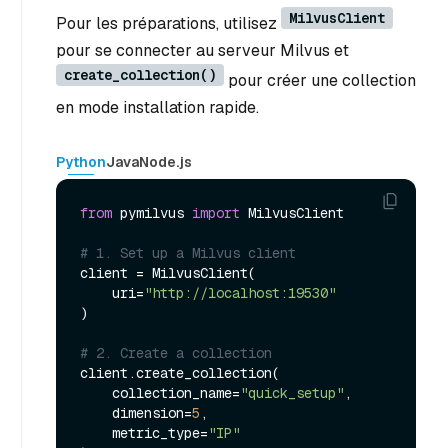
MilvusClient
Pour les préparations, utilisez
pour se connecter au serveur Milvus et
create_collection()
pour créer une collection
en mode installation rapide.
Python
Java
Node.js
from
 pymilvus 
import
 MilvusClient

# 1. Set up a Milvus client
client = MilvusClient(

    uri=
"http://localhost:19530"
)

# 2. Create a collection
client.create_collection(

    collection_name=
"quick_setup"
,

    dimension=
5
,

    metric_type=
"IP"