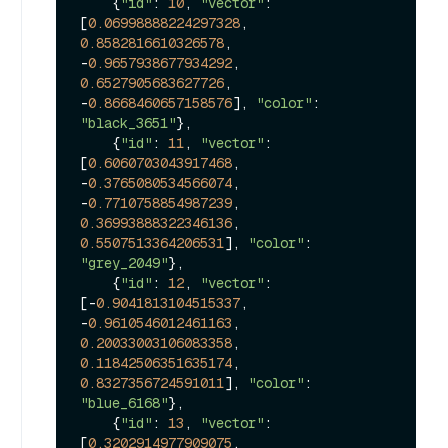
    {
"id"
: 
10
, 
"vector"
: 
[
0.06998888224297328
, 
0.8582816610326578
, 
-
0.9657938677934292
, 
0.6527905683627726
, 
-
0.8668460657158576
], 
"color"
: 
"black_3651"
},

    {
"id"
: 
11
, 
"vector"
: 
[
0.6060703043917468
, 
-
0.3765080534566074
, 
-
0.7710758854987239
, 
0.36993888322346136
, 
0.5507513364206531
], 
"color"
: 
"grey_2049"
},

    {
"id"
: 
12
, 
"vector"
: 
[-
0.9041813104515337
, 
-
0.9610546012461163
, 
0.20033003106083358
, 
0.11842506351635174
, 
0.8327356724591011
], 
"color"
: 
"blue_6168"
},

    {
"id"
: 
13
, 
"vector"
: 
[
0.3202914977909075
, 