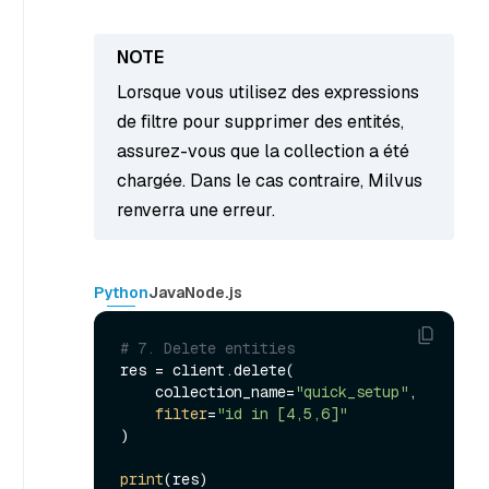
Lorsque vous utilisez des expressions
de filtre pour supprimer des entités,
assurez-vous que la collection a été
chargée. Dans le cas contraire, Milvus
renverra une erreur.
Python
Java
Node.js
# 7. Delete entities
res = client.delete(

    collection_name=
"quick_setup"
,

filter
=
"id in [4,5,6]"
)

print
(res)
