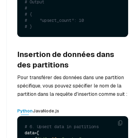
# Output
#
# {
#     "upsert_count": 10
# }
Insertion de données dans
des partitions
Pour transférer des données dans une partition
spécifique, vous pouvez spécifier le nom de la
partition dans la requête d'insertion comme suit :
Python
Java
Node.js
# 6. Upsert data in partitions
data=[
