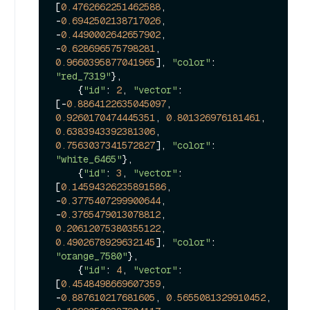
[
0.4762662251462588
, 
-
0.6942502138717026
, 
-
0.4490002642657902
, 
-
0.628696575798281
, 
0.9660395877041965
], 
"color"
: 
"red_7319"
},

    {
"id"
: 
2
, 
"vector"
: 
[-
0.8864122635045097
, 
0.9260170474445351
, 
0.801326976181461
, 
0.6383943392381306
, 
0.7563037341572827
], 
"color"
: 
"white_6465"
},

    {
"id"
: 
3
, 
"vector"
: 
[
0.14594326235891586
, 
-
0.3775407299900644
, 
-
0.3765479013078812
, 
0.20612075380355122
, 
0.4902678929632145
], 
"color"
: 
"orange_7580"
},

    {
"id"
: 
4
, 
"vector"
: 
[
0.4548498669607359
, 
-
0.887610217681605
, 
0.5655081329910452
, 