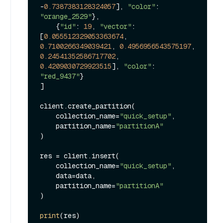
-
0.7387383128324057
], 
"color"
: 
"orange_2529"
},

    {
"id"
: 
19
, 
"vector"
: 
[
0.055512329053363674
, 
0.7100266349039421
, 
0.4956956543575197
, 
0.24541352586717702
, 
0.4209030729923515
], 
"color"
: 
"red_9437"
}

]

client.create_partition(

    collection_name=
"quick_setup"
,

    partition_name=
"partitionA"
)

res = client.insert(

    collection_name=
"quick_setup"
,

    data=data,

    partition_name=
"partitionA"
)

print
(res)
