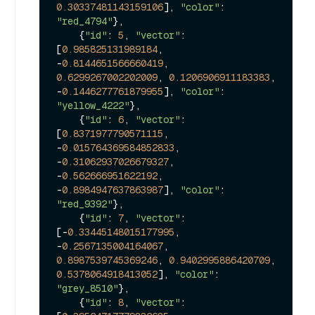
0.30337481143159106
], 
"color"
: 
"red_4794"
},

    {
"id"
: 
5
, 
"vector"
: 
[
0.985825131989184
, 
-
0.8144651566660419
, 
0.6299267002202009
, 
0.1206906911183383
, 
-
0.1446277761879955
], 
"color"
: 
"yellow_4222"
},

    {
"id"
: 
6
, 
"vector"
: 
[
0.8371977790571115
, 
-
0.015764369584852833
, 
-
0.31062937026679327
, 
-
0.562666951622192
, 
-
0.8984947637863987
], 
"color"
: 
"red_9392"
},

    {
"id"
: 
7
, 
"vector"
: 
[-
0.33445148015177995
, 
-
0.2567135004164067
, 
0.8987539745369246
, 
0.9402995886420709
, 
0.5378064918413052
], 
"color"
: 
"grey_8510"
},

    {
"id"
: 
8
, 
"vector"
: 