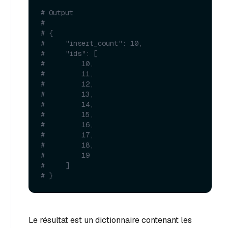
# Output
#
# {
#     "insert_count": 10,
#     "ids": [
#         10,
#         11,
#         12,
#         13,
#         14,
#         15,
#         16,
#         17,
#         18,
#         19
#     ]
# }
Le résultat est un dictionnaire contenant les