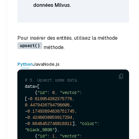
données Milvus.
Pour insérer des entités, utilisez la méthode
upsert()
méthode.
Python
Java
Node.js
# 5. Upsert some data
data=[

    {
"id"
: 
0
, 
"vector"
: 
[-
0.619954382375778
, 
0.4479436794798608
, 
-
0.17493894838751745
, 
-
0.4248030059917294
, 
-
0.8648452746018911
], 
"color"
: 
"black_9898"
},

    {
"id"
: 
1
, 
"vector"
: 