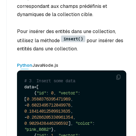
correspondant aux champs prédéfinis et
dynamiques de la collection cible.
Pour insérer des entités dans une collection,
insert()
utilisez la méthode
pour insérer des
entités dans une collection.
Python
Java
Node.js
# 3. Insert some data
data=[

    {
"id"
: 
0
, 
"vector"
: 
[
0.3580376395471989
, 
-
0.6023495712049978
, 
0.18414012509913835
, 
-
0.26286205330961354
, 
0.9029438446296592
], 
"color"
: 
"pink_8682"
},

    {
"id"
: 
1
, 
"vector"
: 