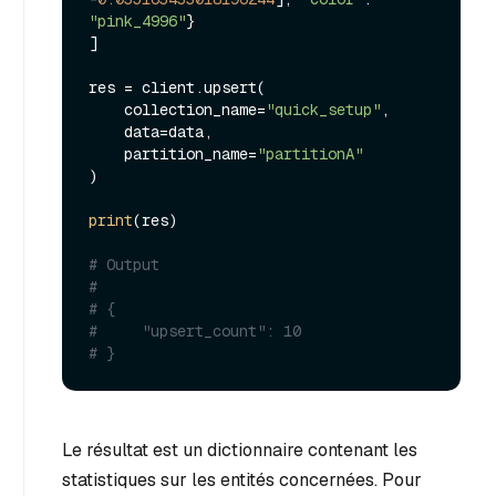
"pink_4996"
}

]

res = client.upsert(

    collection_name=
"quick_setup"
,

    data=data,

    partition_name=
"partitionA"
)

print
(res)

# Output
#
# {
#     "upsert_count": 10
# }
Le résultat est un dictionnaire contenant les
statistiques sur les entités concernées. Pour