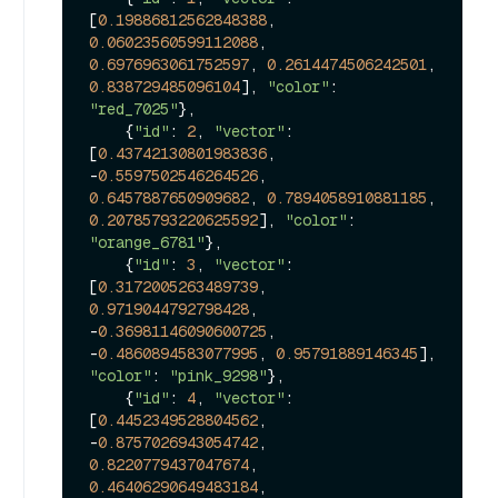
[
0.19886812562848388
, 
0.06023560599112088
, 
0.6976963061752597
, 
0.2614474506242501
, 
0.838729485096104
], 
"color"
: 
"red_7025"
},

    {
"id"
: 
2
, 
"vector"
: 
[
0.43742130801983836
, 
-
0.5597502546264526
, 
0.6457887650909682
, 
0.7894058910881185
, 
0.20785793220625592
], 
"color"
: 
"orange_6781"
},

    {
"id"
: 
3
, 
"vector"
: 
[
0.3172005263489739
, 
0.9719044792798428
, 
-
0.36981146090600725
, 
-
0.4860894583077995
, 
0.95791889146345
], 
"color"
: 
"pink_9298"
},

    {
"id"
: 
4
, 
"vector"
: 
[
0.4452349528804562
, 
-
0.8757026943054742
, 
0.8220779437047674
, 
0.46406290649483184
, 