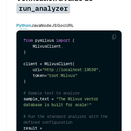
run_analyzer
Python
Java
NodeJS
Go
cURL
from
 pymilvus 
import
 (

    MilvusClient,

)

client = MilvusClient(

    uri=
"http://localhost:19530"
,

    token=
"root:Milvus"
)

# Sample text to analyze
sample_text = 
"The Milvus vector 
database is built for scale!"
# Run the standard analyzer with the 
defined configuration
result = 