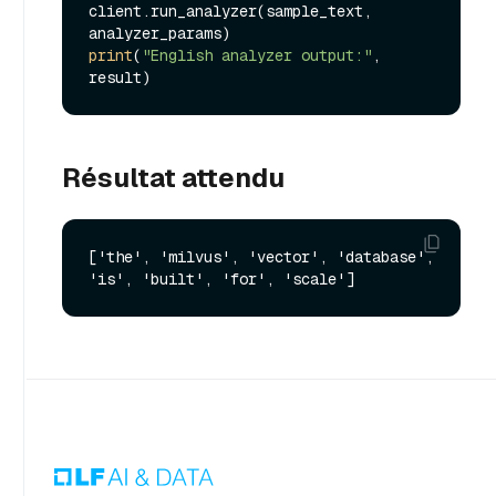
client.run_analyzer(sample_text, 
print
(
"English analyzer output:"
, 
Résultat attendu
['the', 'milvus', 'vector', 'database', 