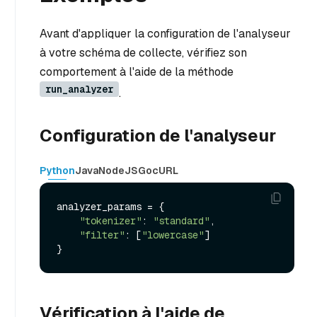
Avant d'appliquer la configuration de l'analyseur
à votre schéma de collecte, vérifiez son
comportement à l'aide de la méthode
run_analyzer
.
Configuration de l'analyseur
Python
Java
NodeJS
Go
cURL
analyzer_params = {

"tokenizer"
: 
"standard"
,

"filter"
: [
"lowercase"
]

Vérification à l'aide de