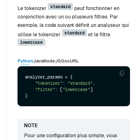
standard
Le tokenizer
peut fonctionner en
conjonction avec un ou plusieurs filtres. Par
exemple, le code suivant définit un analyseur qui
standard
utilise le tokenizer
et le filtre
lowercase
:
Python
Java
NodeJS
Go
cURL
analyzer_params = {

"tokenizer"
: 
"standard"
,

"filter"
: [
"lowercase"
]

Pour une configuration plus simple, vous