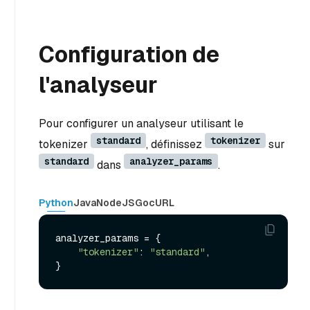
Configuration de
l'analyseur
Pour configurer un analyseur utilisant le
standard
tokenizer
tokenizer
, définissez
sur
standard
analyzer_params
dans
.
Python
Java
NodeJS
Go
cURL
analyzer_params = {

"tokenizer"
: 
"standard"
,
