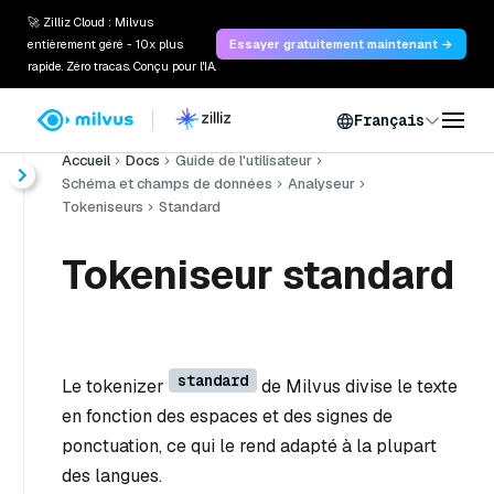
🚀 Zilliz Cloud : Milvus
entièrement géré - 10x plus
Essayer gratuitement maintenant →
rapide. Zéro tracas. Conçu pour l'IA.
Français
Accueil
Docs
Guide de l'utilisateur
Schéma et champs de données
Analyseur
Tokeniseurs
Standard
Tokeniseur standard
standard
Le tokenizer
de Milvus divise le texte
en fonction des espaces et des signes de
ponctuation, ce qui le rend adapté à la plupart
des langues.