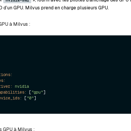
nvidia-smi
ID d’un GPU. Milvus prend en charge plusieurs GPU.
 GPU à Milvus :
:
tions:
es:
river:
nvidia
apabilities:
 [
"gpu"
]

evice_ids:
 [
"0"
rs GPU à Milvus :