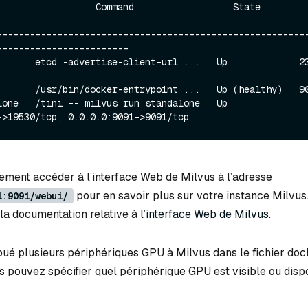
--------------------------------------------------------
------------------------

       etcd -advertise-client-url ...   Up             23
       /usr/bin/docker-entrypoint ...   Up (healthy)   90
e   /tini -- milvus run standalone   Up             
ment accéder à l’interface Web de Milvus à l’adresse
pour en savoir plus sur votre instance Milvus
1:9091/webui/
 la documentation relative à
l’interface Web de Milvus
.
ibué plusieurs périphériques GPU à Milvus dans le fichier doc
 pouvez spécifier quel périphérique GPU est visible ou disp