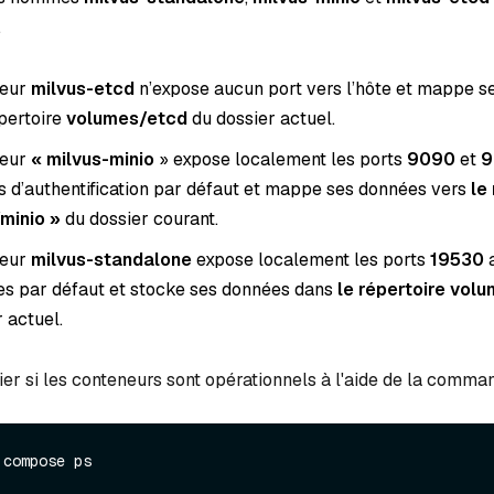
.
neur
milvus-etcd
n’expose aucun port vers l’hôte et mappe s
pertoire
volumes/etcd
du dossier actuel.
neur
« milvus-minio
» expose localement les ports
9090
et
9
nts d’authentification par défaut et mappe ses données vers
le
minio »
du dossier courant.
neur
milvus-standalone
expose localement les ports
19530
a
s par défaut et stocke ses données dans
le répertoire vol
 actuel.
er si les conteneurs sont opérationnels à l'aide de la comma
 compose ps