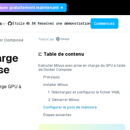
ayer gratuitement maintenant →
Commencer
s
Étoile
45.5K
Réserver une démonstration
Traduit par
er Compose
Table de contenu
arge
se
Exécuter Milvus avec prise en charge du GPU à l'aide
de Docker Compose
Prérequis
Installer Milvus
arge GPU à
1. Téléchargez et configurez le fichier YAML
2. Démarrer Milvus
Configurer le pool de mémoire
Étapes suivantes