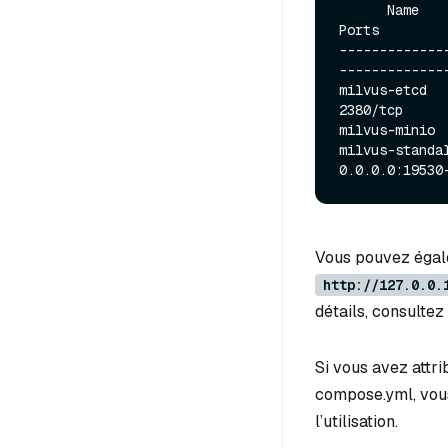
      Name                     Command                  State                            
Ports

-------------
-------------
milvus-etcd  
2380/tcp

milvus-minio 
milvus-standalon
Vous pouvez égale
http://127.0.0.
détails, consultez
Si vous avez attr
compose.yml, vous
l’utilisation.