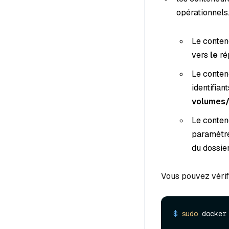
opérationnels
Le conte
vers
le
ré
Le conte
identifia
volumes/
Le conte
paramètre
du dossier
Vous pouvez vérifi
$ 
sudo
 docker