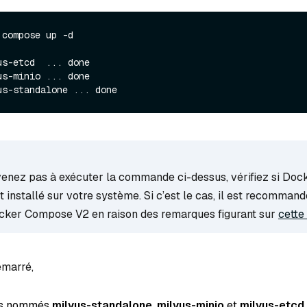
 compose up -d
s-etcd  ... done

s-minio ... done

venez pas à exécuter la commande ci-dessus, vérifiez si Doc
installé sur votre système. Si c’est le cas, il est recommand
cker Compose V2 en raison des remarques figurant sur
cette
émarré,
rs nommés
milvus-standalone
,
milvus-minio
et
milvus-etcd