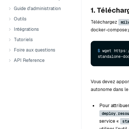
Guide d'administration
1. Téléchar
Outils
Téléchargez
mil
Intégrations
docker-compose.y
Tutoriels
Foire aux questions
$ 
wget https:
standalone-do
API Reference
Vous devez apport
autonome dans le 
Pour attribue
deploy.reso
service «
st
utiliser l’outil