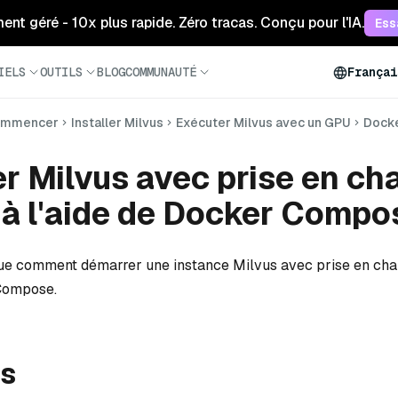
ment géré - 10x plus rapide. Zéro tracas. Conçu pour l'IA.
Ess
IELS
OUTILS
BLOG
COMMUNAUTÉ
Françai
mmencer
Installer Milvus
Exécuter Milvus avec un GPU
Dock
r Milvus avec prise en ch
à l'aide de Docker Compo
que comment démarrer une instance Milvus avec prise en ch
 Compose.
is