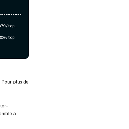
----------
79/tcp, 
00/tcp

. Pour plus de
ker-
onible à