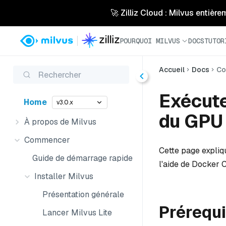
🚀 Zilliz Cloud : Milvus entière
POURQUOI MILVUS
DOCS
TUTOR
Accueil
Docs
Co
Rechercher
Exécute
Home
v3.0.x
du GPU 
À propos de Milvus
Commencer
Cette page expli
Guide de démarrage rapide
l'aide de Docker
Installer Milvus
Présentation générale
Prérequ
Lancer Milvus Lite