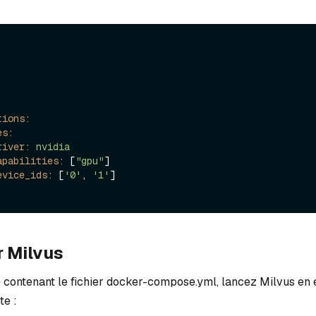
:
tions:
es:
river:
nvidia
apabilities:
 [
"gpu"
]

evice_ids:
 [
'0'
, 
'1'
r Milvus
e contenant le fichier docker-compose.yml, lancez Milvus en 
e :