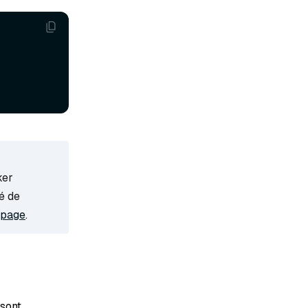
ker
é de
 page
.
sont