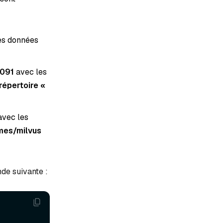
es données
091
avec les
 répertoire «
vec les
umes/milvus
nde suivante :