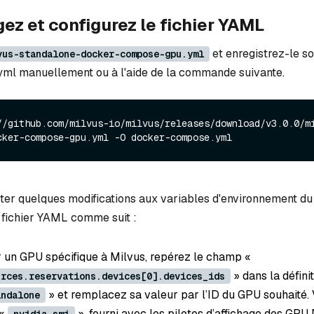
gez et configurez le fichier YAML
et enregistrez-le s
vus-standalone-docker-compose-gpu.yml
ml manuellement ou à l'aide de la commande suivante.
//github.com/milvus-io/milvus/releases/download/v3.0.0/m
cker-compose-gpu.yml -O docker-compose.yml
er quelques modifications aux variables d'environnement du
fichier YAML comme suit :
r un GPU spécifique à Milvus, repérez le champ «
» dans la défini
urces.reservations.devices[0].devices_ids
» et remplacez sa valeur par l’ID du GPU souhaité
andalone
 «
», fourni avec les pilotes d’affichage des GPU