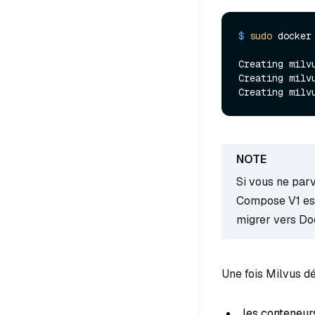
$ 
sudo
 docker
Creating milvu
Creating milvu
Si vous ne par
Compose V1 est 
migrer vers Do
Une fois Milvus d
les conteneu