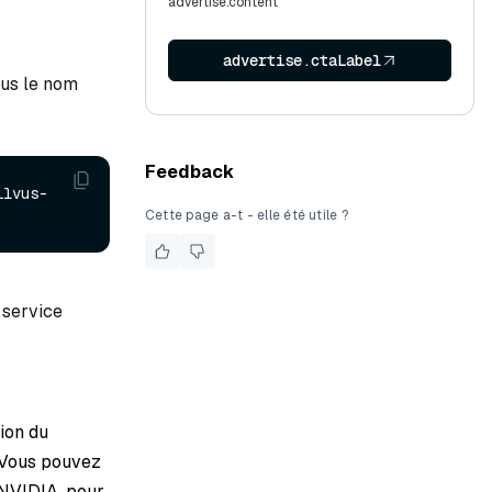
advertise.content
advertise.ctaLabel
ous le nom
Feedback
ilvus-
Cette page a-t - elle été utile ?
 service
tion du
. Vous pouvez
 NVIDIA, pour