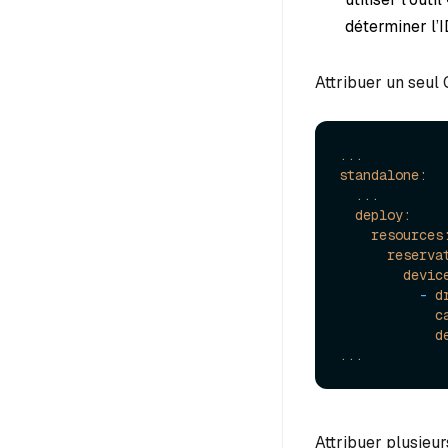
déterminer l’
Attribuer un seul
...
standalone:
...
deploy:
resources
reserva
devic
-
d
c
d
...
Attribuer plusieu