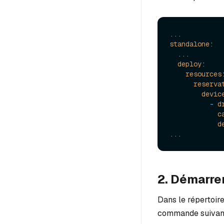
...
standalone:
...
deploy:
resources
reserva
devic
-
d
c
d
...
2. Démarre
Dans le répertoir
commande suivant