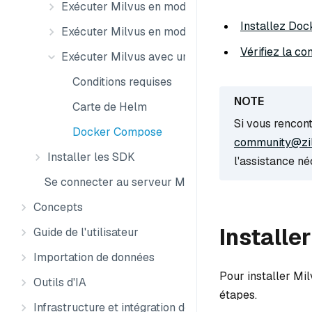
Exécuter Milvus en mode autonome
Installez Doc
Exécuter Milvus en mode distribué
Vérifiez la co
Exécuter Milvus avec un GPU
Conditions requises
Carte de Helm
Si vous rencont
Docker Compose
community@zil
Installer les SDK
l'assistance né
Se connecter au serveur Milvus
Concepts
Installe
Guide de l'utilisateur
Importation de données
Pour installer Mi
Outils d'IA
étapes.
Infrastructure et intégration des données