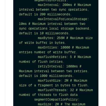
        segmentSyncPolicy:

          maxInterval: 200ms # Maximum 
interval between two sync operations, 
default is 200 milliseconds.

          maxIntervalForLocalStorage: 
10ms # Maximum interval between two 
sync operations local storage backend, 
default is 10 milliseconds.

          maxBytes: 256M # Maximum size 
of write buffer in bytes.

          maxEntries: 10000 # Maximum 
entries number of write buffer.

          maxFlushRetries: 5 # Maximum 
number of flush retries.

          retryInterval: 1000ms # 
Maximum interval between two retries. 
default is 1000 milliseconds.

          maxFlushSize: 2M # Maximum 
size of a fragment in bytes to flush.

          maxFlushThreads: 32 # Maximum 
number of threads to flush data

        segmentCompactionPolicy:

          maxSize: 2M # The maximum 