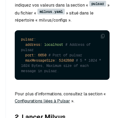
pulsar
indiquez vos valeurs dans la section «
»
milvus.yaml
du fichier «
» situé dans le
répertoire « milvus/configs ».
pulsar:
address:
localhost
# Address of 
pulsar
port:
6650
# Port of pulsar
maxMessageSize:
5242880
# 5 * 1024 * 
1024 Bytes, Maximum size of each 
message in pulsar.
Pour plus d’informations, consultez la section «
Configurations liées à Pulsar
».
2. Lancer Milvus