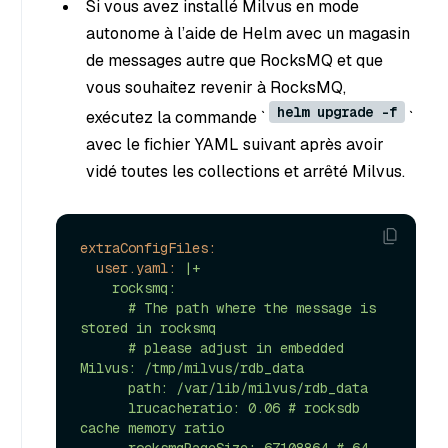
Si vous avez installé Milvus en mode
autonome à l’aide de Helm avec un magasin
de messages autre que RocksMQ et que
vous souhaitez revenir à RocksMQ,
helm upgrade -f
exécutez la commande `
`
avec le fichier YAML suivant après avoir
vidé toutes les collections et arrêté Milvus.
extraConfigFiles:
user.yaml:
|+

    rocksmq:

      # The path where the message is 
stored in rocksmq

      # please adjust in embedded 
Milvus: /tmp/milvus/rdb_data

      path: /var/lib/milvus/rdb_data

      lrucacheratio: 0.06 # rocksdb 
cache memory ratio

      rocksmqPageSize: 67108864 # 64 