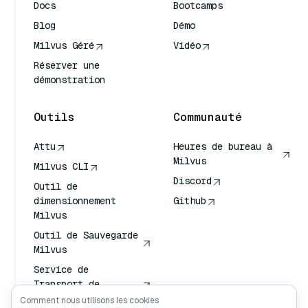
Docs
Bootcamps
Blog
Démo
Milvus Géré
Vidéo
Réserver une
démonstration
Outils
Communauté
Attu
Heures de bureau à
Milvus
Milvus CLI
Discord
Outil de
dimensionnement
Github
Milvus
Outil de Sauvegarde
Milvus
Service de
Transport de
Vecteurs (VTS)
Comment nous utilisons les cookies