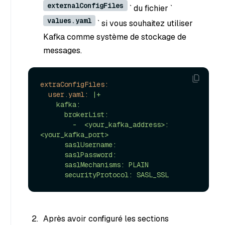
externalConfigFiles
` du fichier `
values.yaml
` si vous souhaitez utiliser
Kafka comme système de stockage de
messages.
extraConfigFiles:
user.yaml:
|+

    kafka:

      brokerList:

        -  <your_kafka_address>:
<your_kafka_port>

      saslUsername:

      saslPassword:

      saslMechanisms: PLAIN

Après avoir configuré les sections