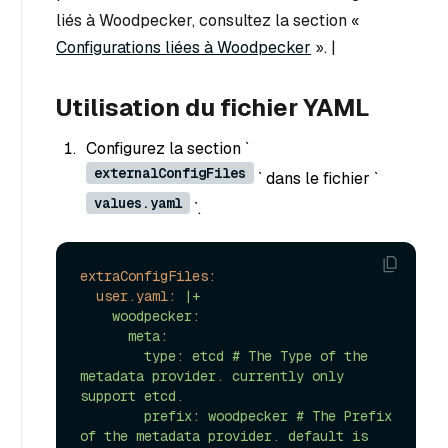
liés à Woodpecker, consultez la section «
Configurations liées à Woodpecker
». |
Utilisation du fichier YAML
Configurez la section `
externalConfigFiles
` dans le fichier `
values.yaml
`.
extraConfigFiles:
user.yaml:
|+

    woodpecker:

      meta:

        type: etcd # The Type of the 
metadata provider. currently only 
support etcd.

        prefix: woodpecker # The Prefix 
of the metadata provider. default is 