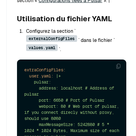
section «
Configurations liées à Pulsar
». |
Utilisation du fichier YAML
Configurez la section `
externalConfigFiles
` dans le fichier `
values.yaml
`.
extraConfigFiles:
user.yaml:
|+

    pulsar:

      address: localhost # Address of 
pulsar

      port: 6650 # Port of Pulsar

      webport: 80 # Web port of pulsar, 
if you connect direcly without proxy, 
should use 8080

      maxMessageSize: 5242880 # 5 * 
1024 * 1024 Bytes, Maximum size of each 