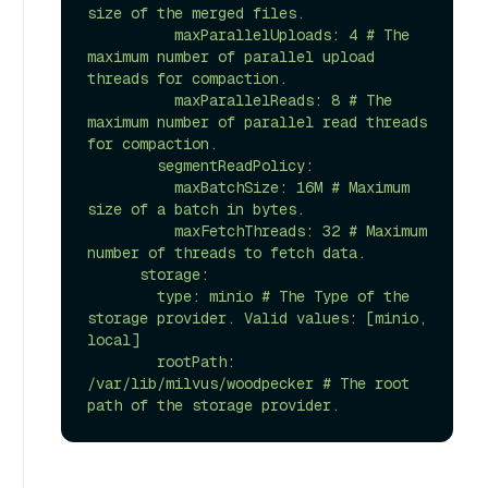
size of the merged files.

          maxParallelUploads: 4 # The 
maximum number of parallel upload 
threads for compaction.

          maxParallelReads: 8 # The 
maximum number of parallel read threads 
for compaction.

        segmentReadPolicy:

          maxBatchSize: 16M # Maximum 
size of a batch in bytes.

          maxFetchThreads: 32 # Maximum 
number of threads to fetch data.

      storage:

        type: minio # The Type of the 
storage provider. Valid values: [minio, 
local]

        rootPath: 
/var/lib/milvus/woodpecker # The root 