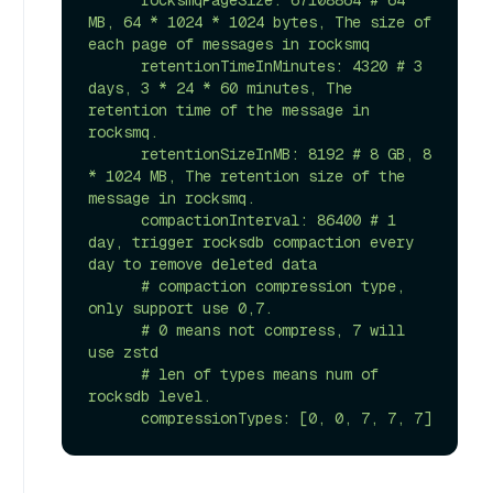
MB, 64 * 1024 * 1024 bytes, The size of 
each page of messages in rocksmq

      retentionTimeInMinutes: 4320 # 3 
days, 3 * 24 * 60 minutes, The 
retention time of the message in 
rocksmq.

      retentionSizeInMB: 8192 # 8 GB, 8 
* 1024 MB, The retention size of the 
message in rocksmq.

      compactionInterval: 86400 # 1 
day, trigger rocksdb compaction every 
day to remove deleted data

      # compaction compression type, 
only support use 0,7.

      # 0 means not compress, 7 will 
use zstd

      # len of types means num of 
rocksdb level.
