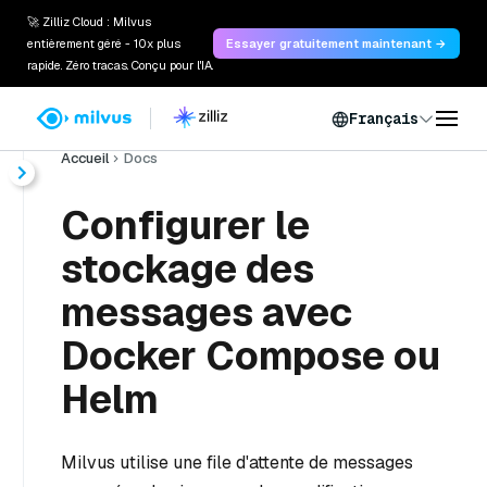
🚀 Zilliz Cloud : Milvus
entièrement géré - 10x plus
Essayer gratuitement maintenant →
rapide. Zéro tracas. Conçu pour l'IA.
Français
Accueil
Docs
Configurer le
stockage des
messages avec
Docker Compose ou
Helm
Milvus utilise une file d'attente de messages