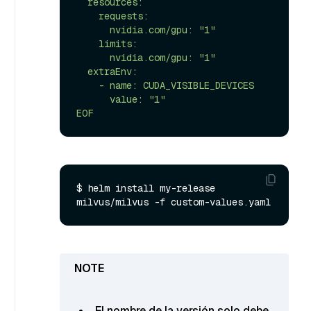
  resources:

    requests:

      nvidia.com/gpu: "1"

    limits:

      nvidia.com/gpu: "1"

  extraEnv:

    - name: CUDA_VISIBLE_DEVICES

      value: "1"

EOF
$ helm install my-release 
El nombre de la versión solo debe