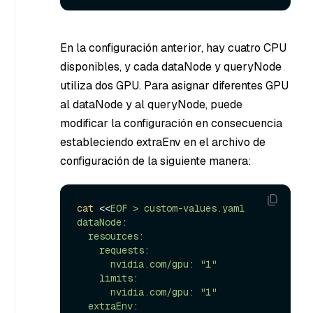
En la configuración anterior, hay cuatro CPU
disponibles, y cada dataNode y queryNode
utiliza dos GPU. Para asignar diferentes GPU
al dataNode y al queryNode, puede
modificar la configuración en consecuencia
estableciendo extraEnv en el archivo de
configuración de la siguiente manera:
cat
 <<
EOF > custom-values.yaml

dataNode:

  resources:

    requests:

      nvidia.com/gpu: "1"

    limits:

      nvidia.com/gpu: "1"

  extraEnv:
