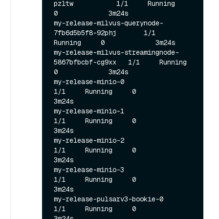
pzltw           1/1     Running     
0             3m24s

my-release-milvus-querynode-
7fb6d5b5f8-92phj       1/1     
Running     0             3m24s

my-release-milvus-streamingnode-
5867bfbcbf-cg9xx   1/1     Running     
0             3m24s

my-release-minio-0                                 
1/1     Running     0             
3m24s

my-release-minio-1                                 
1/1     Running     0             
3m24s

my-release-minio-2                                 
1/1     Running     0             
3m24s

my-release-minio-3                                 
1/1     Running     0             
3m24s

my-release-pulsarv3-bookie-0                       
1/1     Running     0             
3m24s
