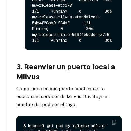
my-release-etcd-0                                  
1/1     Running     0          30s

my-release-milvus-standalone-
54c4f88cb9-f84pf      1/1     
Running     0          30s

my-release-minio-5564fbbddc-mz7f5                  
3. Reenviar un puerto local a
Milvus
Comprueba en qué puerto local está a la
escucha el servidor de Milvus. Sustituye el
nombre del pod por el tuyo.
$ kubectl get pod my-release-milvus-