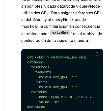
disponibles, y cada dataNode y queryNode
utiliza dos GPU. Para asignar diferentes GPU
al dataNode y al queryNode, puede
modificar la configuración en consecuencia
extraEnv
estableciendo `
` en el archivo de
configuración de la siguiente manera:
cat
 <<
EOF > custom-values.yaml

dataNode:

  resources:

    requests:

      nvidia.com/gpu: "1"

    limits:

      nvidia.com/gpu: "1"

  extraEnv:

    - name: CUDA_VISIBLE_DEVICES

      value: "0"

queryNode:
