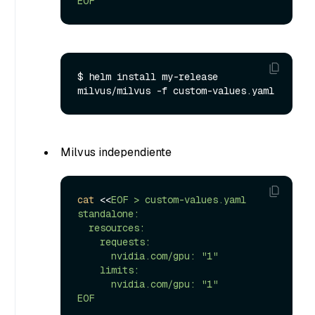
EOF
$ helm install my-release 
Milvus independiente
cat
 <<
EOF > custom-values.yaml

standalone:

  resources:

    requests:

      nvidia.com/gpu: "1"

    limits:

      nvidia.com/gpu: "1"

EOF