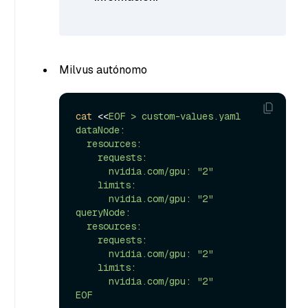
Milvus autónomo
cat
 <<
EOF > custom-values.yaml

dataNode:

  resources:

    requests:

      nvidia.com/gpu: "2"

    limits:

      nvidia.com/gpu: "2"

queryNode:

  resources:

    requests:

      nvidia.com/gpu: "2"

    limits:

      nvidia.com/gpu: "2"

EOF