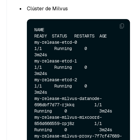
Clúster de Milvus
NAME                                             
READY  STATUS   RESTARTS  AGE

my-release-etcd-0                                  
1/1     Running     0             
3m24s

my-release-etcd-1                                  
1/1     Running     0             
3m24s

my-release-etcd-2                                  
1/1     Running     0             
3m24s

my-release-milvus-datanode-
698dbf7d77-rjkkq        1/1     
Running     0             3m24s

my-release-milvus-mixcoord-
856d666559-rpj8z        1/1     
Running     0             3m24s

my-release-milvus-proxy-7f7cf47689-