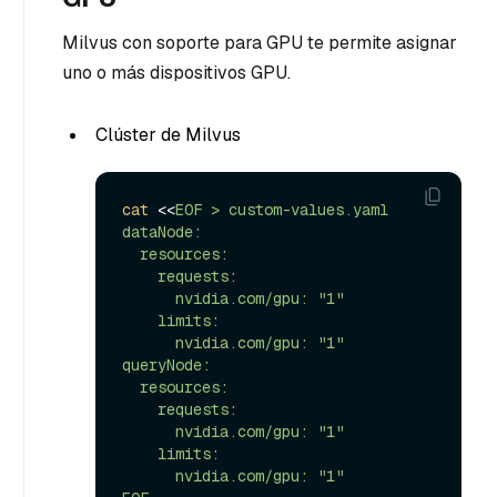
Milvus con soporte para GPU te permite asignar
uno o más dispositivos GPU.
Clúster de Milvus
cat
 <<
EOF > custom-values.yaml

dataNode:

  resources:

    requests:

      nvidia.com/gpu: "1"

    limits:

      nvidia.com/gpu: "1"

queryNode:

  resources:

    requests:

      nvidia.com/gpu: "1"

    limits:

      nvidia.com/gpu: "1"
