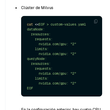
Clúster de Milvus
cat
 <<
EOF > custom-values.yaml

dataNode:

  resources:

    requests:

      nvidia.com/gpu: "2"

    limits:

      nvidia.com/gpu: "2"

queryNode:

  resources:

    requests:

      nvidia.com/gpu: "2"

    limits:

      nvidia.com/gpu: "2"

EOF
En la configuración anterior, hay cuatro CPU