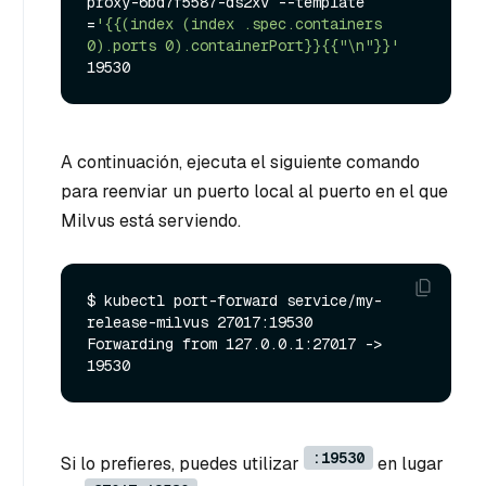
proxy-6bd7f5587-ds2xv --template

=
'{{(index (index .spec.containers 
0).ports 0).containerPort}}{{"\n"}}'
A continuación, ejecuta el siguiente comando
para reenviar un puerto local al puerto en el que
Milvus está serviendo.
$ kubectl port-forward service/my-
release-milvus 27017:19530

Forwarding from 127.0.0.1:27017 -> 
:19530
Si lo prefieres, puedes utilizar
en lugar