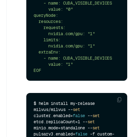
    - name: CUDA_VISIBLE_DEVICES

      value: "0"

queryNode:

  resources:

    requests:

      nvidia.com/gpu: "1"

    limits:

      nvidia.com/gpu: "1"

  extraEnv:

    - name: CUDA_VISIBLE_DEVICES

      value: "1"

EOF
$ helm install my-release 
milvus/milvus --
set
cluster.enabled=
false
 --
set
etcd.replicaCount=1 --
set
minio.mode=standalone --
set
pulsarv3.enabled=
false
 -f custom-