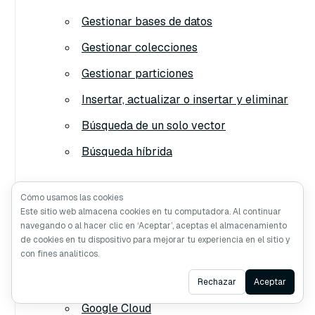
Gestionar bases de datos
Gestionar colecciones
Gestionar particiones
Insertar, actualizar o insertar y eliminar
Búsqueda de un solo vector
Búsqueda híbrida
Actualizar Milvus mediante Helm Chart
.
Cómo usamos las cookies
Este sitio web almacena cookies en tu computadora. Al continuar
Escala tu clúster de Milvus
.
navegando o al hacer clic en ‘Aceptar’, aceptas el almacenamiento
de cookies en tu dispositivo para mejorar tu experiencia en el sitio y
Implementa tu clúster de Milvus en la nube:
con fines analíticos.
Amazon EKS
Ask AI
Rechazar
Aceptar
Google Cloud