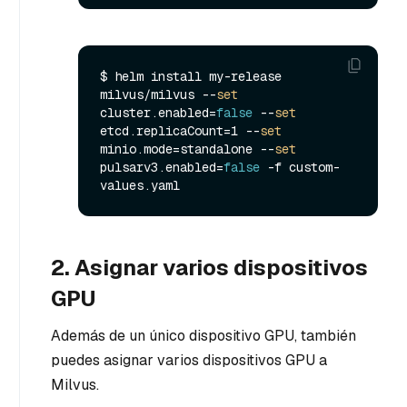
$ helm install my-release 
milvus/milvus --
set
cluster.enabled=
false
 --
set
etcd.replicaCount=1 --
set
minio.mode=standalone --
set
pulsarv3.enabled=
false
 -f custom-
2. Asignar varios dispositivos
GPU
Además de un único dispositivo GPU, también
puedes asignar varios dispositivos GPU a
Milvus.