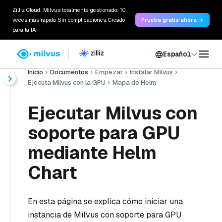
Zilliz Cloud: Milvus totalmente gestionado: 10
veces más rápido. Sin complicaciones. Creado
Prueba gratis ahora →
para la IA.
Español
Inicio
Documentos
Empezar
Instalar Milvus
Ejecuta Milvus con la GPU
Mapa de Helm
Ejecutar Milvus con
soporte para GPU
mediante Helm
Chart
En esta página se explica cómo iniciar una
instancia de Milvus con soporte para GPU