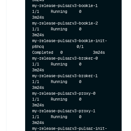
my-release-pulsarv3-bookie-1                       
1/1     Running     0             
3m24s

my-release-pulsarv3-bookie-2                       
1/1     Running     0             
3m24s

my-release-pulsarv3-bookie-init-
p8hcq              0/1     
Completed   0             3m24s

my-release-pulsarv3-broker-0                       
1/1     Running     0             
3m24s

my-release-pulsarv3-broker-1                       
1/1     Running     0             
3m24s

my-release-pulsarv3-proxy-0                        
1/1     Running     0             
3m24s

my-release-pulsarv3-proxy-1                        
1/1     Running     0             
3m24s

my-release-pulsarv3-pulsar-init-