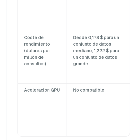
Coste de
Desde 0,178 $ para un
Zi
rendimiento
conjunto de datos
en
(dólares por
mediano, 1,222 $ para
c
millón de
un conjunto de datos
m
consultas)
grande
u
g
gr
Aceleración GPU
No compatible
S