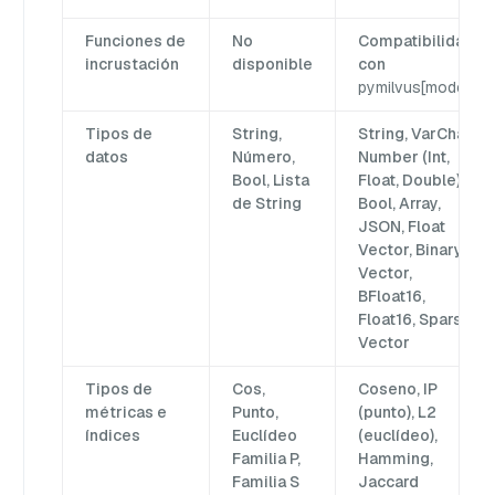
Funciones de
No
Compatibilidad
incrustación
disponible
con
pymilvus[model]
Tipos de
String,
String, VarChar,
datos
Número,
Number (Int,
Bool, Lista
Float, Double),
de String
Bool, Array,
JSON, Float
Vector, Binary
Vector,
BFloat16,
Float16, Sparse
Vector
Tipos de
Cos,
Coseno, IP
métricas e
Punto,
(punto), L2
índices
Euclídeo
(euclídeo),
Familia P,
Hamming,
Familia S
Jaccard