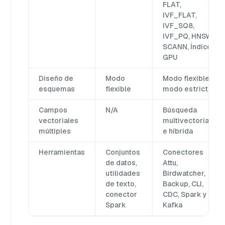
FLAT,
IVF_FLAT,
IVF_SQ8,
IVF_PQ, HNSW,
SCANN, Índices
GPU
Diseño de
Modo
Modo flexible,
esquemas
flexible
modo estricto
Campos
N/A
Búsqueda
vectoriales
multivectorial
múltiples
e híbrida
Herramientas
Conjuntos
Conectores
de datos,
Attu,
utilidades
Birdwatcher,
de texto,
Backup, CLI,
conector
CDC, Spark y
Spark
Kafka