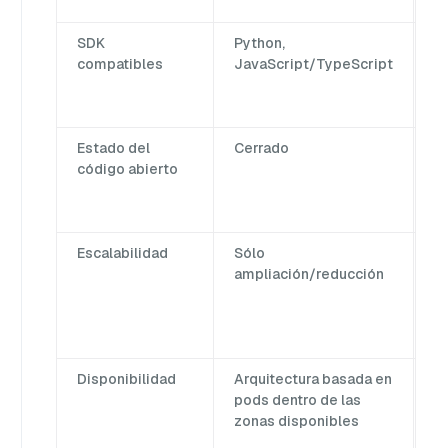
B
SDK
Python,
P
compatibles
JavaScript/TypeScript
Go
R
Estado del
Cerrado
C
código abierto
Escalabilidad
Sólo
A
ampliación/reducción
y
a
Disponibilidad
Arquitectura basada en
C
pods dentro de las
e
zonas disponibles
d
e