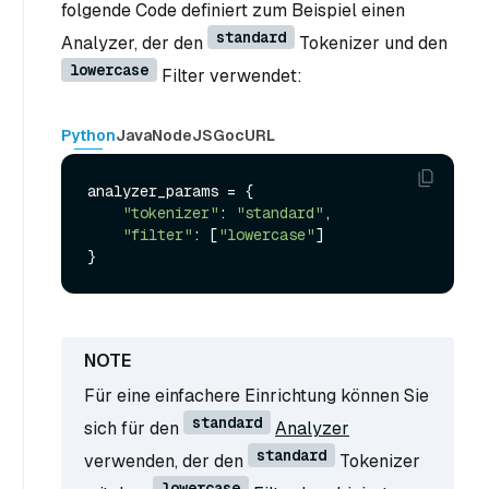
folgende Code definiert zum Beispiel einen
standard
Analyzer, der den
Tokenizer und den
lowercase
Filter verwendet:
Python
Java
NodeJS
Go
cURL
analyzer_params = {

"tokenizer"
: 
"standard"
,

"filter"
: [
"lowercase"
]

Für eine einfachere Einrichtung können Sie
standard
sich für den
Analyzer
standard
verwenden, der den
Tokenizer
lowercase