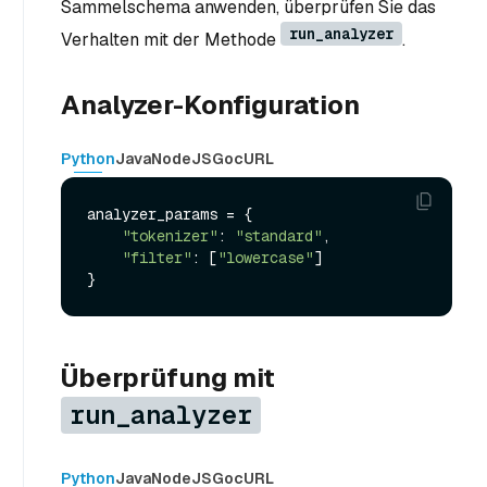
Sammelschema anwenden, überprüfen Sie das
run_analyzer
Verhalten mit der Methode
.
Analyzer-Konfiguration
Python
Java
NodeJS
Go
cURL
analyzer_params = {

"tokenizer"
: 
"standard"
,

"filter"
: [
"lowercase"
]

Überprüfung mit
run_analyzer
Python
Java
NodeJS
Go
cURL