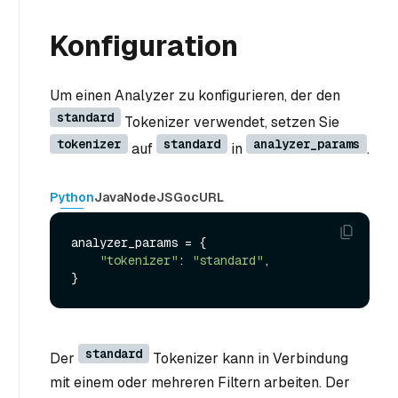
Konfiguration
Um einen Analyzer zu konfigurieren, der den
standard
Tokenizer verwendet, setzen Sie
tokenizer
standard
analyzer_params
auf
in
.
Python
Java
NodeJS
Go
cURL
analyzer_params = {

"tokenizer"
: 
"standard"
,

standard
Der
Tokenizer kann in Verbindung
mit einem oder mehreren Filtern arbeiten. Der