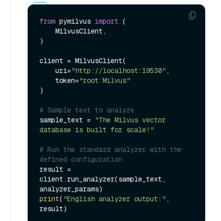
from
 pymilvus 
import
 (

    MilvusClient,

)

client = MilvusClient(

    uri=
"http://localhost:19530"
,

    token=
"root:Milvus"
)

# Sample text to analyze
sample_text = 
"The Milvus vector 
database is built for scale!"
# Run the standard analyzer with the 
defined configuration
result = 
client.run_analyzer(sample_text, 
print
(
"English analyzer output:"
, 