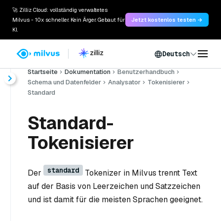
🚀 Zilliz Cloud: vollständig verwaltetes
Milvus - 10x schneller. Kein Ärger. Gebaut für
Jetzt kostenlos testen →
KI.
Deutsch
Startseite
Dokumentation
Benutzerhandbuch
Schema und Datenfelder
Analysator
Tokenisierer
Standard
Standard-
Tokenisierer
standard
Der
Tokenizer in Milvus trennt Text
auf der Basis von Leerzeichen und Satzzeichen
und ist damit für die meisten Sprachen geeignet.