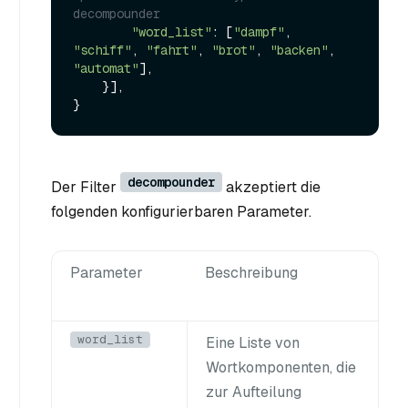
decompounder
"word_list"
: [
"dampf"
, 
"schiff"
, 
"fahrt"
, 
"brot"
, 
"backen"
, 
"automat"
],

    }],

decompounder
Der Filter
akzeptiert die
folgenden konfigurierbaren Parameter.
Parameter
Beschreibung
word_list
Eine Liste von
Wortkomponenten, die
zur Aufteilung