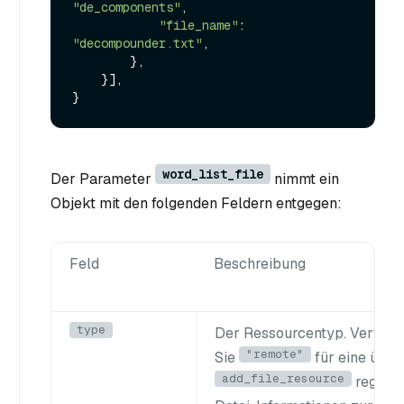
"de_components"
,

"file_name"
: 
"decompounder.txt"
,

        },

    }],

word_list_file
Der Parameter
nimmt ein
Objekt mit den folgenden Feldern entgegen:
Feld
Beschreibung
type
Der Ressourcentyp. Verwen
"remote"
Sie
für eine über
add_file_resource
registri