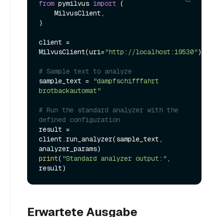
from
 pymilvus 
import
 (

    MilvusClient,

)

client = 
MilvusClient(uri=
"http://localhost:19530"
)

# Sample text to analyze
sample_text = 
"dampfschifffahrt 
brotbackautomat"
# Run the standard analyzer with the 
defined configuration
result = 
client.run_analyzer(sample_text, 
print
(
"Standard analyzer output:"
, 
Erwartete Ausgabe