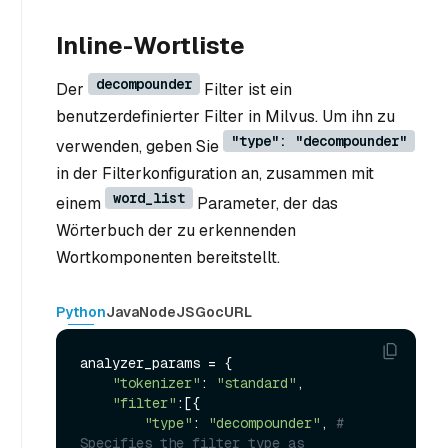
Inline-Wortliste
decompounder
Der
Filter ist ein
benutzerdefinierter Filter in Milvus. Um ihn zu
"type": "decompounder"
verwenden, geben Sie
in der Filterkonfiguration an, zusammen mit
word_list
einem
Parameter, der das
Wörterbuch der zu erkennenden
Wortkomponenten bereitstellt.
Python
Java
NodeJS
Go
cURL
analyzer_params = {

"tokenizer"
: 
"standard"
,

"filter"
:[{

"type"
: 
"decompounder"
, 
# 
Specifies the filter type as 