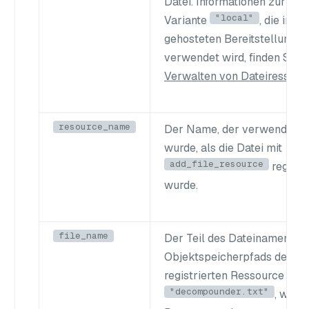
Datei. Informationen zur
"local"
Variante
, die in se
gehosteten Bereitstellungen
verwendet wird, finden Sie u
Verwalten von Dateiressour
resource_name
Der Name, der verwendet
wurde, als die Datei mit
add_file_resource
registri
wurde.
file_name
Der Teil des Dateinamens d
Objektspeicherpfads der
registrierten Ressource (z. B
"decompounder.txt"
, wenn