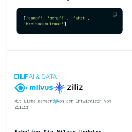
[
'dampf'
, 
'schiff'
, 
'fahrt'
, 
'brotbackautomat'
Mit Liebe gemacht
von den Entwicklern von
Zilliz
Erhalten Sie Milvus-Updates