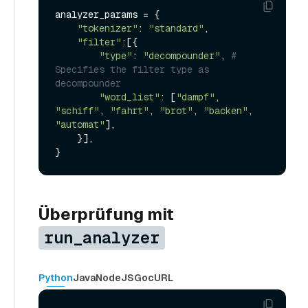
analyzer_params = {

"tokenizer"
: 
"standard"
,

"filter"
:[{

"type"
: 
"decompounder"
, 
# 
Specifies the filter type as 
decompounder
"word_list"
: [
"dampf"
, 
"schiff"
, 
"fahrt"
, 
"brot"
, 
"backen"
, 
"automat"
],

    }],

Überprüfung mit
run_analyzer
Python
Java
NodeJS
Go
cURL