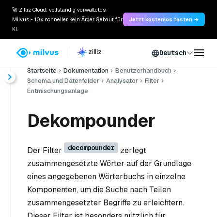
🚀 Zilliz Cloud: vollständig verwaltetes
Milvus - 10x schneller. Kein Ärger. Gebaut für
Jetzt kostenlos testen →
KI.
Deutsch
Startseite
Dokumentation
Benutzerhandbuch
Schema und Datenfelder
Analysator
Filter
Entmischungsanlage
Dekompounder
decompounder
Der Filter
zerlegt
zusammengesetzte Wörter auf der Grundlage
eines angegebenen Wörterbuchs in einzelne
Komponenten, um die Suche nach Teilen
zusammengesetzter Begriffe zu erleichtern.
Dieser Filter ist besonders nützlich für