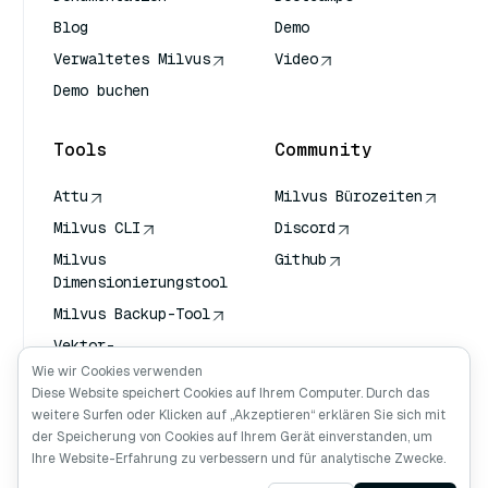
Blog
Demo
Verwaltetes Milvus
Video
Demo buchen
Tools
Community
Attu
Milvus Bürozeiten
Milvus CLI
Discord
Milvus
Github
Dimensionierungstool
Milvus Backup-Tool
Vektor-
Transportdienst
Wie wir Cookies verwenden
(VTS)
Diese Website speichert Cookies auf Ihrem Computer. Durch das
weitere Surfen oder Klicken auf „Akzeptieren“ erklären Sie sich mit
Deep Searcher
der Speicherung von Cookies auf Ihrem Gerät einverstanden, um
Claude Kontext
Ihre Website-Erfahrung zu verbessern und für analytische Zwecke.