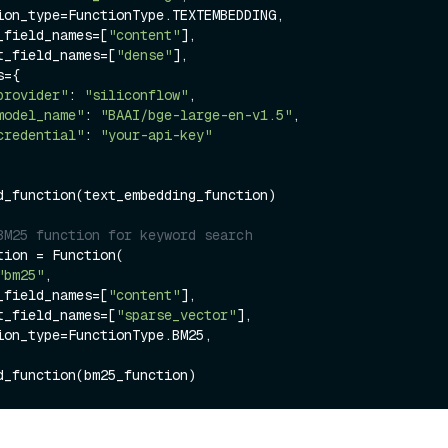
put_field_names=[
"content"
],

tput_field_names=[
"dense"
],

provider"
: 
"siliconflow"
,

model_name"
: 
"BAAI/bge-large-en-v1.5"
,

credential"
: 
"your-api-key"
d_function(text_embedding_function)

BM25 function for keyword search
tion = Function(

"bm25"
,

put_field_names=[
"content"
],

tput_field_names=[
"sparse_vector"
],
