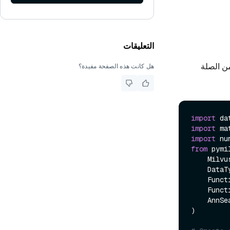
التعليقات
من الصلة
هل كانت هذه الصفحة مفيدة؟
import
import
 ma
import
 nu
from
 pymi
    MilvusClient,

    DataType,

    Function,

    FunctionType,

    AnnSearchRequest,

)
