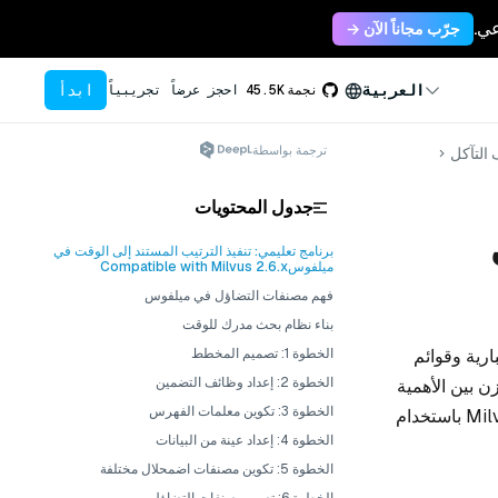
جرّب مجاناً الآن →
ابدأ
العربية
نجمة
45.5K
احجز عرضاً تجريبياً
ترجمة بواسطة
التآكل
جدول المحتويات
برنامج تعليمي: تنفيذ الترتيب المستند إلى الوقت في
ميلفوسCompatible with Milvus 2.6.x
فهم مصنفات التضاؤل في ميلفوس
بناء نظام بحث مدرك للوقت
ارية وقوائم
الخطوة 1: تصميم المخطط
الخطوة 2: إعداد وظائف التضمين
ن بين الأهمية
الخطوة 3: تكوين معلمات الفهرس
الدلالية والحداثة. يوضح هذا البرنامج التعليمي كيفية تنفيذ الترتيب المستند إلى الوقت في Milvus باستخدام
الخطوة 4: إعداد عينة من البيانات
الخطوة 5: تكوين مصنفات اضمحلال مختلفة