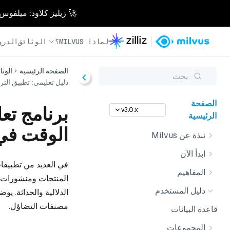
🚀 زيليز كلاود: ميلفوس مُدار بالكامل - أسرع 0
لماذا MILVUS؟
الوثائق
الدرو
الصفحة الرئيسية
الوثا
بحث
دليل تعليمي: تطبيق الترتيب
الصفحة
برنامج تعل
v3.0.x
الرئيسية
الوقت في
نبذة عن Milvus
ابدأ الآن
في العديد من تطبيقات
المفاهيم
المنتجات ومنشورات وس
دليل المستخدم
مصنفات التضاؤل.
قاعدة البيانات
المجموعات