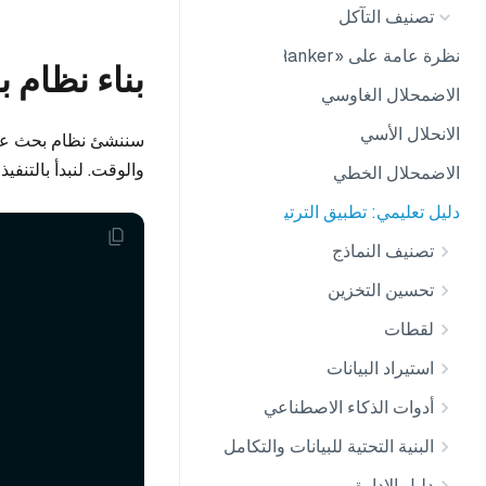
تصنيف التآكل
نظرة عامة على «Decay Ranker»
بناء نظام
الاضمحلال الغاوسي
الانحلال الأسي
سننشئ نظام بحث عن ا
والوقت. لنبدأ بالتنفيذ:
الاضمحلال الخطي
دليل تعليمي: تطبيق الترتيب بناءً على الوقت في Milvus
تصنيف النماذج
تحسين التخزين
لقطات
استيراد البيانات
أدوات الذكاء الاصطناعي
البنية التحتية للبيانات والتكامل
دليل الإدارة