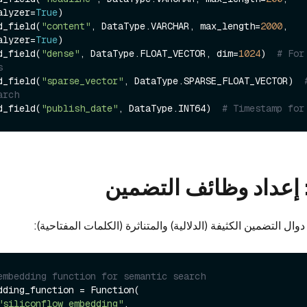
alyzer=
True
)

d_field(
"content"
, DataType.VARCHAR, max_length=
2000
, 
alyzer=
True
)

d_field(
"dense"
, DataType.FLOAT_VECTOR, dim=
1024
)  
# For 
s
d_field(
"sparse_vector"
, DataType.SPARSE_FLOAT_VECTOR)  
arch
d_field(
"publish_date"
, DataType.INT64)  
# Timestamp for
ال التضمين الكثيفة (الدلالية) والمتناثرة (الكلمات المفتاحية):
embedding function for semantic search
dding_function = Function(

"siliconflow_embedding"
,
