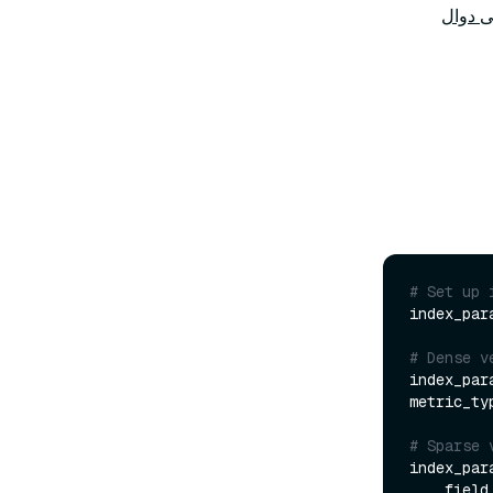
ى دوال
# Set up 
index_par
# Dense v
index_par
metric_ty
# Sparse 
index_par
    fie