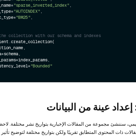
ex_name=
"sparse_inverted_index"
,

ex_type=
"AUTOINDEX"
,

ric_type=
"BM25"
,

the collection with our schema and indexes
ient.create_collection(

nsistency_level=
"Bounded"
ليمي، سننشئ مجموعة من المقالات الإخبارية بتواريخ نشر مختلفة. لاحظ 
الات ذات المحتوى المتطابق تقريبًا ولكن بتواريخ مختلفة لتوضيح تأثير 