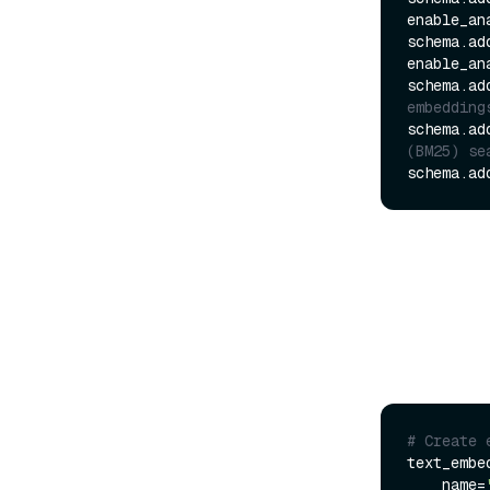
enable_an
schema.ad
enable_an
schema.ad
embedding
schema.ad
(BM25) se
schema.ad
# Create 
text_embe
    name=