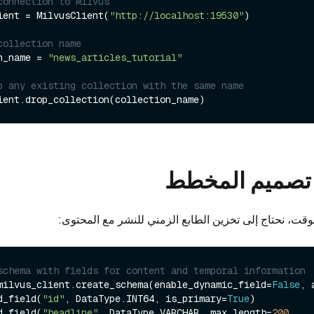
connection to Milvus
ient = MilvusClient(
"http://localhost:19530"
)

collection name
n_name = 
"news_articles_tutorial"
p any existing collection with the same name
وقت، نحتاج إلى تخزين الطابع الزمني للنشر مع المحتوى:
schema with fields for content and temporal information
milvus_client.create_schema(enable_dynamic_field=
False
, 
d_field(
"id"
, DataType.INT64, is_primary=
True
)

d_field(
"headline"
, DataType.VARCHAR, max_length=
200
, 