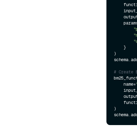
    function_type=FunctionType.TEXTEMBEDDING,

    in
    ou
    params={

"
"
"
    }

)

schema.ad
# Create 
bm25_func
    name=
    in
    ou
    function_type=FunctionType.BM25,

)
