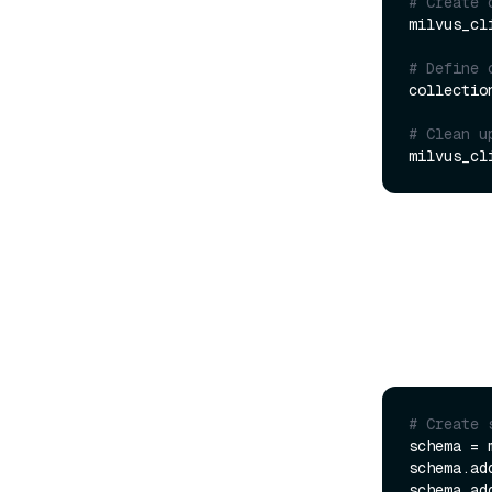
# Create 
milvus_cl
# Define 
collectio
# Clean u
# Create 
schema = 
schema.ad
schema.ad