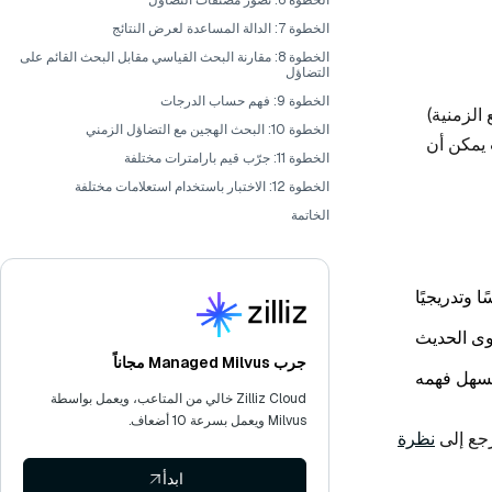
الخطوة 6: تصور مصنفات التضاؤل
الخطوة 7: الدالة المساعدة لعرض النتائج
الخطوة 8: مقارنة البحث القياسي مقابل البحث القائم على
التضاؤل
الخطوة 9: فهم حساب الدرجات
الزمنية)
الخطوة 10: البحث الهجين مع التضاؤل الزمني
 يمكن أن
الخطوة 11: جرّب قيم بارامترات مختلفة
الخطوة 12: الاختبار باستخدام استعلامات مختلفة
الخاتمة
 وتدريجيًا
توى الحديث
جرب Managed Milvus مجاناً
يسهل فهمه
Zilliz Cloud خالي من المتاعب، ويعمل بواسطة
Milvus ويعمل بسرعة 10 أضعاف.
رجع إلى
نظرة
ابدأ