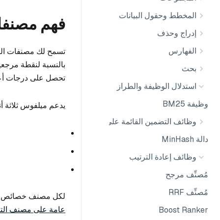
المخطط وحقول البيانات
فهم مصنفا
إدراج وحذف
الفهارس
تسمح لك مصنفات التضا
بالنسبة لنقطة مرجعية
بحث
تحصل على درجات أعلى
استدلال الوظيفة والطراز
وظيفة BM25
يدعم ميلفوس ثلاثة أ
وظائف التضمين القائمة على النماذج
دالة MinHash
وظائف إعادة الترتيب
مُصنِّف مرجح
مُصنِّف RRF
لكل مصنف خصائص مختل
عامة على مصنف الت
Boost Ranker