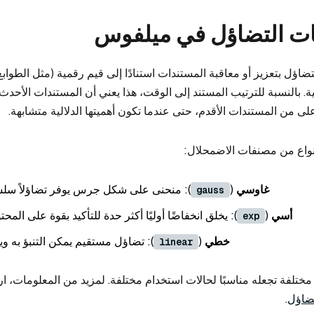
ت التضاؤل في ميلفوس
ؤل بتعزيز أو معاقبة المستندات استنادًا إلى قيم رقمية (مثل الطوابع 
. بالنسبة للترتيب المستند إلى الوقت، هذا يعني أن المستندات الأحدث
 من المستندات الأقدم، حتى عندما تكون أهميتها الدلالية متشابهة.
نواع من مصنفات الاضمحلال:
غاوسي
(
): منحنى على شكل جرس يوفر تضاؤلاً سلسًا
gauss
أسي
(
): يخلق انخفاضًا أوليًا أكثر حدة للتأكيد بقوة على المح
exp
خطي
(
): تضاؤل مستقيم يمكن التنبؤ به و
linear
فة تجعله مناسبًا لحالات استخدام مختلفة. لمزيد من المعلومات، ا
ضاؤل
.