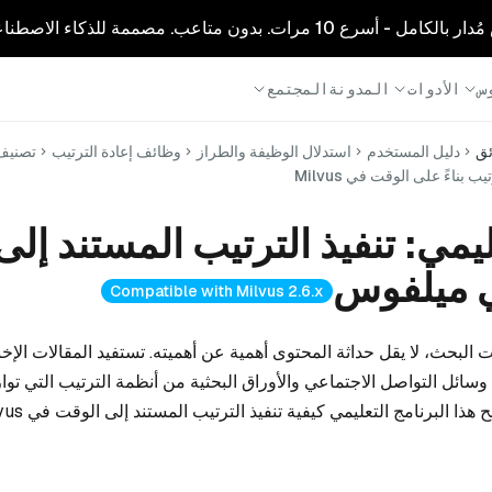
1 مرات. بدون متاعب. مصممة للذكاء الاصطناعي.
س
الأدوات
المدونة
المجتمع
ئق
دليل المستخدم
استدلال الوظيفة والطراز
وظائف إعادة الترتيب
تصنيف 
 بناءً على الوقت في Milvus
يمي: تنفيذ الترتيب المستند إلى
 ميلفوس
Compatible with Milvus 2.6.x
 البحث، لا يقل حداثة المحتوى أهمية عن أهميته. تستفيد المقالات الإخب
ائل التواصل الاجتماعي والأوراق البحثية من أنظمة الترتيب التي تواز