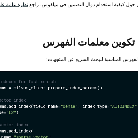
حول كيفية استخدام دوال التضمين في ميلفوس، راجع
نظرة عامة عل
الفهرس المناسبة للبحث السريع عن المتجهات:
indexes for fast search
ams = milvus_client.prepare_index_params()

ector index
ams.add_index(field_name=
"dense"
, index_type=
"AUTOINDEX"
,
pe=
"L2"
)

vector index
ams.add_index(

ld_name=
"sparse_vector"
,
