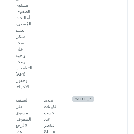
مستوى
الصفوف
أو البحث
المُصفى،
يعتمد
شكل
النتيجة
على
واجهة
برمجة
التطبيقات
(API)
وحقول
الإخراج.
MATCH_*
تحديد
التصفية
الكيانات
على
حسب
مستوى
عدد
الصفوف.
عناصر
لا تُرجع
Struct
هذه