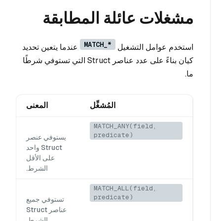
مشغلات عائلة المطابقة
MATCH_*
استخدم عوامل التشغيل
عندما يتعين تحديد
كيان بناءً على عدد عناصر Struct التي تستوفي شرطًا
ما.
المُشغِّل
المعنى
MATCH_ANY(field,
predicate)
يستوفي عنصر
Struct واحد
على الأقل
الشرط.
MATCH_ALL(field,
predicate)
تستوفي جميع
عناصر Struct
الشرط.