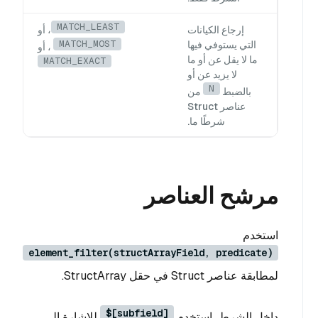
MATCH_LEAST
إرجاع الكيانات
، أو
MATCH_MOST
التي يستوفي فيها
، أو
ما لا يقل عن أو ما
MATCH_EXACT
لا يزيد عن أو
N
بالضبط
من
عناصر Struct
شرطًا ما.
مرشح العناصر
استخدم
element_filter(structArrayField, predicate)
لمطابقة عناصر Struct في حقل StructArray.
$[subfield]
داخل الشرط، استخدم
للإشارة إلى