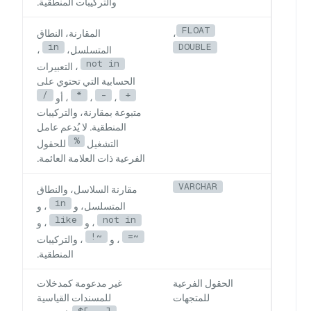
والتركيبات المنطقية.
FLOAT
،
المقارنة، النطاق
in
DOUBLE
المتسلسل،
،
not in
، التعبيرات
الحسابية التي تحتوي على
/
*
-
+
،
،
، أو
متبوعة بمقارنة، والتركيبات
المنطقية. لا يُدعم عامل
%
التشغيل
للحقول
الفرعية ذات العلامة العائمة.
VARCHAR
مقارنة السلاسل، والنطاق
in
المتسلسل، و
، و
like
not in
، و
، و
!~
=~
، و
، والتركيبات
المنطقية.
الحقول الفرعية
غير مدعومة كمدخلات
للمتجهات
للمسندات القياسية