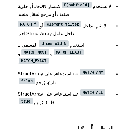
$[subfield]
لا تستخدم
كمسار JSON أو حاوية
صفيف أو مرجع لحقل متجه.
MATCH_*
element_filter
لا تقم بتداخل
أو
داخل عامل StructArray آخر.
threshold=N
استخدم
المسمى لـ
MATCH_MOST
MATCH_LEAST
و
و
MATCH_EXACT
.
MATCH_ANY
عند استدعاءه على StructArray
false
فارغ، يُرجع
.
MATCH_ALL
عند استدعاءه على StructArray
true
فارغ، يُرجع
.