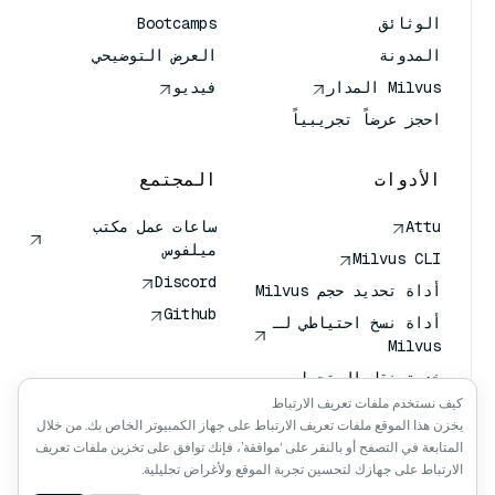
الوثائق
Bootcamps
المدونة
العرض التوضيحي
Milvus المدار
فيديو
احجز عرضاً تجريبياً
الأدوات
المجتمع
Attu
ساعات عمل مكتب
ميلفوس
Milvus CLI
Discord
أداة تحديد حجم Milvus
Github
أداة نسخ احتياطي لـ
Milvus
خدمة نقل المتجهات
(VTS)
كيف نستخدم ملفات تعريف الارتباط
يخزن هذا الموقع ملفات تعريف الارتباط على جهاز الكمبيوتر الخاص بك. من خلال
باحث عميق
المتابعة في التصفح أو بالنقر على ‘موافقة’، فإنك توافق على تخزين ملفات تعريف
سياق كلود كلود
الارتباط على جهازك لتحسين تجربة الموقع ولأغراض تحليلية.