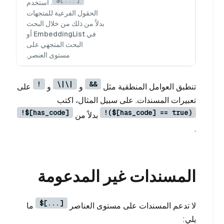
$[...]
. استخدم
الحقول الفرعية للمتجهات
بدلاً من ذلك من خلال البحث
في EmbeddingList أو
البحث المتجهي على
مستوى العنصر.
!
\|\|
&&
تنطبق العوامل المنطقية مثل
و
و
على
تعبيرات المسندات. على سبيل المثال، اكتب
!$[has_code]
!($[has_code] == true)
بدلاً من
.
المسندات غير المدعومة
$[...]
لا تدعم المسندات على مستوى العناصر
ما
يلي: