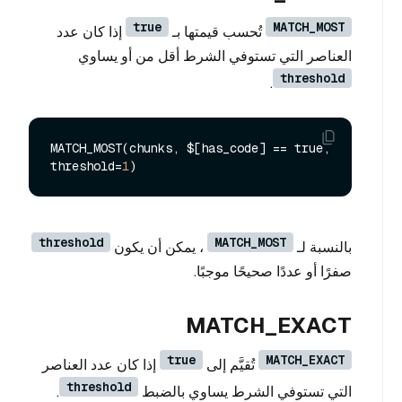
true
MATCH_MOST
تُحسب قيمتها بـ
إذا كان عدد
العناصر التي تستوفي الشرط أقل من أو يساوي
threshold
.
MATCH_MOST(chunks, $[has_code] == true, 
threshold=
1
threshold
MATCH_MOST
بالنسبة لـ
، يمكن أن يكون
صفرًا أو عددًا صحيحًا موجبًا.
MATCH_EXACT
true
MATCH_EXACT
تُقيَّم إلى
إذا كان عدد العناصر
threshold
التي تستوفي الشرط يساوي بالضبط
.