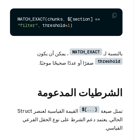
MATCH_EXACT(chunks, $[section] == 
"filter"
, threshold=
1
MATCH_EXACT
بالنسبة لـ
، يمكن أن يكون
threshold
صفرًا أو عددًا صحيحًا موجبًا.
الشرطيات المدعومة
$[...]
تمثل صيغة
القيمة القياسية لعنصر Struct
الحالي. يعتمد دعم الشرط على نوع الحقل الفرعي
القياسي.