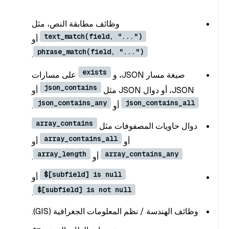
وظائف مطابقة النص، مثل
text_match(field, "...")
أو
phrase_match(field, "...")
.
exists
صيغة مسار JSON، و
على مسارات
json_contains
JSON، أو دوال JSON مثل
أو
json_contains_any
json_contains_all
أو
.
array_contains
دوال حاويات المصفوفات مثل
array_contains_all
أو
أو
array_length
array_contains_any
أو
.
$[subfield] is null
أو
$[subfield] is not null
.
وظائف الهندسة / نظم المعلومات الجغرافية (GIS).