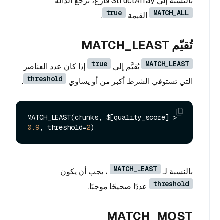
بالنسبة إلى StructArray فارغ، تُرجع الدالة
true
MATCH_ALL
القيمة
.
تُقيّم MATCH_LEAST
true
MATCH_LEAST
يُقيَّم إلى
إذا كان عدد العناصر
threshold
التي تستوفي الشرط أكبر من أو يساوي
.
MATCH_LEAST(chunks, $[quality_score] > 
0.9
, threshold=
2
MATCH_LEAST
بالنسبة لـ
، يجب أن يكون
threshold
عددًا صحيحًا موجبًا.
MATCH_MOST