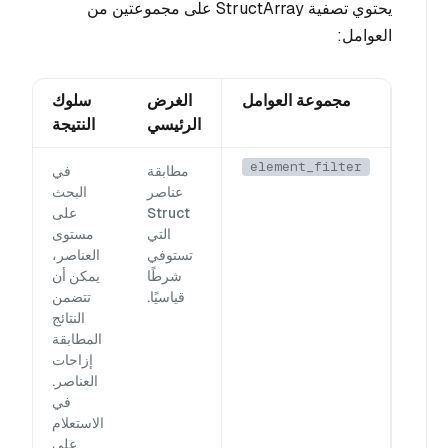
يحتوي تصفية StructArray على مجموعتين من
العوامل:
مجموعة العوامل
الغرض
سلوك
الرئيسي
النتيجة
element_filter
مطابقة
في
عناصر
البحث
Struct
على
التي
مستوى
تستوفي
العناصر،
شرطًا
يمكن أن
قياسيًا.
تتضمن
النتائج
المطابقة
إزاحات
العناصر.
في
الاستعلام
على