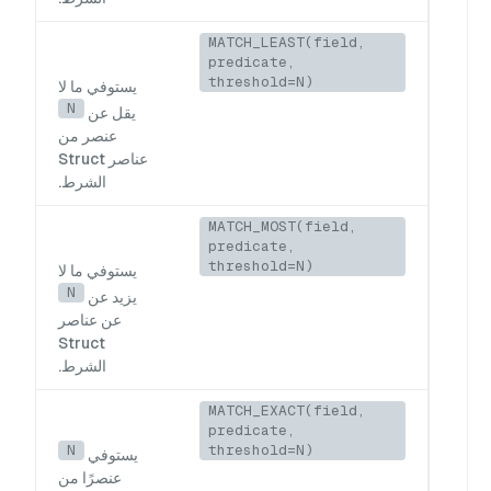
MATCH_LEAST(field,
predicate,
threshold=N)
يستوفي ما لا
N
يقل عن
عنصر من
عناصر Struct
الشرط.
MATCH_MOST(field,
predicate,
threshold=N)
يستوفي ما لا
N
يزيد عن
عن عناصر
Struct
الشرط.
MATCH_EXACT(field,
predicate,
N
threshold=N)
يستوفي
عنصرًا من