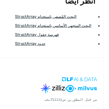
انظر أيضًا
البحث المُصفى باستخدام StructArray
البحث المتجهي الأساسي باستخدام StructArray
فهرسة حقول StructArray
حدود StructArray
من قبل المطورين من
Zilliz
بحب