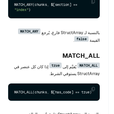
MATCH_ANY(chunks, $[section] == 
"index"
MATCH_ANY
بالنسبة لـ StructArray فارغ، يُرجع
false
القيمة
.
MATCH_ALL
true
MATCH_ALL
يُقيَّم إلى
إذا كان كل عنصر في
StructArray يستوفي الشرط.