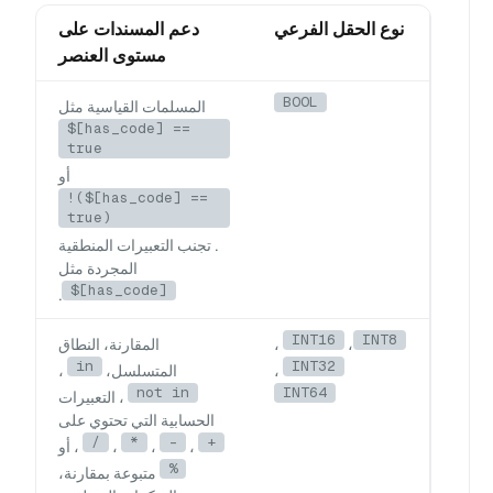
نوع الحقل الفرعي
دعم المسندات على
مستوى العنصر
BOOL
المسلمات القياسية مثل
$[has_code] ==
true
أو
!($[has_code] ==
true)
. تجنب التعبيرات المنطقية
المجردة مثل
$[has_code]
.
INT16
INT8
،
،
المقارنة، النطاق
in
INT32
،
المتسلسل،
،
not in
INT64
، التعبيرات
الحسابية التي تحتوي على
/
*
-
+
،
،
،
، أو
%
متبوعة بمقارنة،