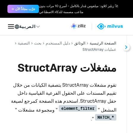
🚀 زيليز كلاود: ميلفوس مُدار بالكامل - أسرع 10 مرات. بدون
جرّب مجاناً الآن →
متاعب. مصممة للذكاء الاصطناعي.
العربية
الصفحة الرئيسية
الوثائق
دليل المستخدم
بحث
التصفية
عمليات StructArray
مشغلات StructArray
تقوم مشغلات StructArray بتصفية الكيانات من خلال
تقييم المسندات على الحقول الفرعية القياسية داخل
حقل StructArray. استخدم هذه الصفحة كمرجع لصيغة
element_filter
المشغل "
" ومجموعة مشغلات "
MATCH_*
".