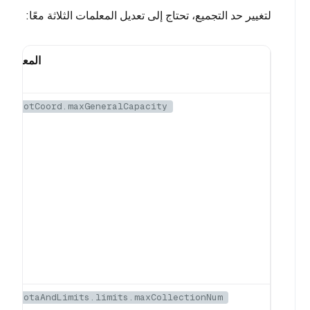
لتغيير حد التجميع، تحتاج إلى تعديل المعلمات الثلاثة معًا:
المعلمة
rootCoord.maxGeneralCapacity
quotaAndLimits.limits.maxCollectionNum