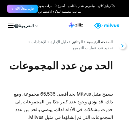
🚀 زيليز كلاود: ميلفوس مُدار بالكامل - أسرع 10 مرات. بدون
جرّب مجاناً الآن →
متاعب. مصممة للذكاء الاصطناعي.
العربية
الصفحة الرئيسية
الوثائق
دليل الإدارة
الإعدادات
تحديد عدد عمليات التجميع
الحد من عدد المجموعات
يسمح مثيل Milvus بحد أقصى 65,536 مجموعة. ومع
ذلك، قد يؤدي وجود عدد كبير جدًا من المجموعات إلى
حدوث مشكلات في الأداء. لذلك، يوصى بالحد من عدد
المجموعات التي تم إنشاؤها في مثيل Milvus.