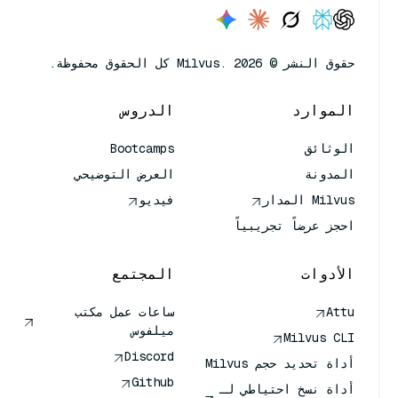
حقوق النشر © Milvus. 2026 كل الحقوق محفوظة.
الموارد
الدروس
الوثائق
Bootcamps
المدونة
العرض التوضيحي
Milvus المدار
فيديو
احجز عرضاً تجريبياً
الأدوات
المجتمع
Attu
ساعات عمل مكتب
ميلفوس
Milvus CLI
Discord
أداة تحديد حجم Milvus
Github
أداة نسخ احتياطي لـ