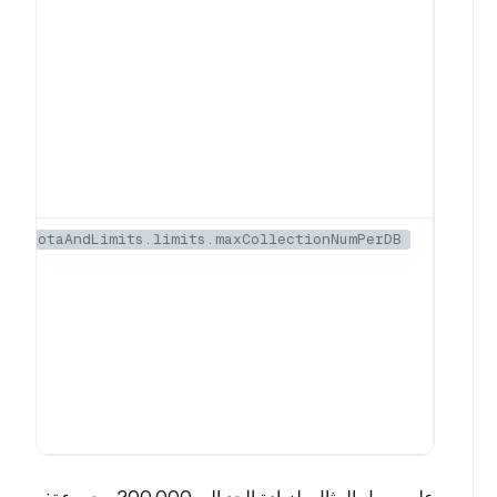
quotaAndLimits.limits.maxCollectionNumPerDB