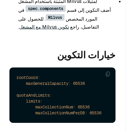
لمثيلات Milvus المثبتة باستخدام المشغل
spec.components
أضف التكوين إلى قسم
في
Milvus
المورد المخصص
. للحصول على
التفاصيل، راجع
تكوين Milvus مع المشغل
.
خيارات التكوين
rootCoord:
maxGeneralCapacity:
65536
quotaAndLimits:
limits:
maxCollectionNum:
65536
maxCollectionNumPerDB:
65536