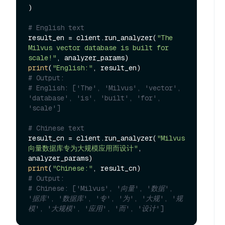
)

# English text
result_en = client.run_analyzer(
"The 
Milvus vector database is built for 
scale!"
print
(
"English:"
# Output: 
# English: ['The', 'Milvus', 'vector', 
'database', 'is', 'built', 'for', 
'scale']
# Chinese text  
result_cn = client.run_analyzer(
"Milvus
向量数据库专为大规模应用而设计"
, 
print
(
"Chinese:"
# Output: 
# Chinese: ['Milvus', '向量', '数据', 
'据库', '数据库', '专', '为', '大规', '规
模', '大规模', '应用', '而', '设计']