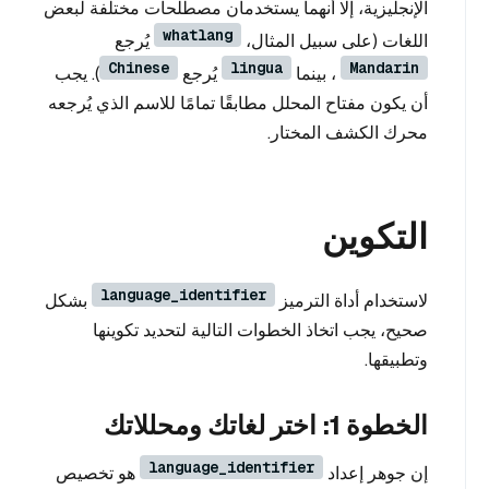
الإنجليزية، إلا أنهما يستخدمان مصطلحات مختلفة لبعض
whatlang
اللغات (على سبيل المثال،
يُرجع
Chinese
lingua
Mandarin
، بينما
يُرجع
). يجب
أن يكون مفتاح المحلل مطابقًا تمامًا للاسم الذي يُرجعه
محرك الكشف المختار.
التكوين
language_identifier
لاستخدام أداة الترميز
بشكل
صحيح، يجب اتخاذ الخطوات التالية لتحديد تكوينها
وتطبيقها.
الخطوة 1: اختر لغاتك ومحللاتك
language_identifier
إن جوهر إعداد
هو تخصيص