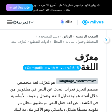
🚀 زيليز كلاود: ميلفوس مُدار بالكامل - أسرع 10 مرات. بدون
جرّب مجاناً الآن →
متاعب. مصممة للذكاء الاصطناعي.
العربية
الصفحة الرئيسية
الوثائق
دليل المستخدم
المخطط وحقول البيانات
المحلل
أدوات التقطيع
مُعرِّف اللغة
معرّف
اللغة
Compatible with Milvus v2.5.15+
language_identifier
هو مُعرّف لغة متخصص
مصمم لتعزيز قدرات البحث عن النص في ميلفوس من
خلال أتمتة عملية تحليل اللغة. وتتمثل وظيفته الأساسية
في الكشف عن لغة حقل النص ثم تطبيق محلل تم
تكوينه مسبقًا بشكل ديناميكي وهو الأكثر ملاءمة لتلك