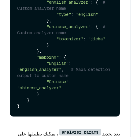
"english_analyzer"
: {  
# 
Custom analyzer name
"type"
: 
"english"
            },

"chinese_analyzer"
: {  
# 
Custom analyzer name
"tokenizer"
: 
"jieba"
            }

        },

"mapping"
: {

"English"
: 
"english_analyzer"
,   
# Maps detection 
output to custom name
"Chinese"
: 
"chinese_analyzer"
        }

    }

analyzer_params
بعد تحديد
، يمكنك تطبيقها على