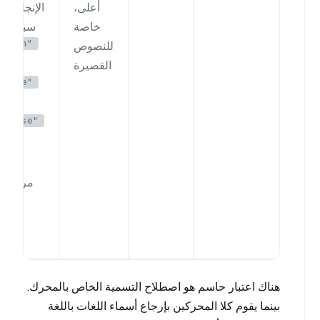
أعلى،
الإنجليزية
خاصة
سبيل الم
glish"
للنصوص
القصيرة
inese"
panese"
مرجع:
ق
ال
المد
هناك اعتبار حاسم هو اصطلاح التسمية الخاص بالمحرك.
بينما يقوم كلا المحركين بإرجاع أسماء اللغات باللغة