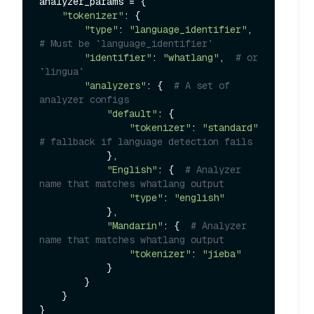
analyzer_params = {

"tokenizer"
: {

"type"
: 
"language_identifier"
,  
# Must be `language_identifier`
"identifier"
: 
"whatlang"
,  
# or 
`lingua`
"analyzers"
: {  
# A set of 
analyzer configs
"default"
: {

"tokenizer"
: 
"standard"
# fallback if language detection fails
            },

"English"
: {  
# Analyzer 
name that matches whatlang output
"type"
: 
"english"
            },

"Mandarin"
: {  
# Analyzer 
name that matches whatlang output
"tokenizer"
: 
"jieba"
            }

        }

    }
