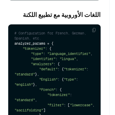
اللغات الأوروبية مع تطبيع اللكنة
# Configuration for French, German, 
Spanish, etc.
analyzer_params = {

"tokenizer"
: {

"type"
: 
"language_identifier"
,

"identifier"
: 
"lingua"
, 

"analyzers"
: {

"default"
: {
"tokenizer"
: 
"standard"
},

"English"
: {
"type"
: 
"english"
},

"French"
: {

"tokenizer"
: 
"standard"
,

"filter"
: [
"lowercase"
, 
"asciifolding"
]
