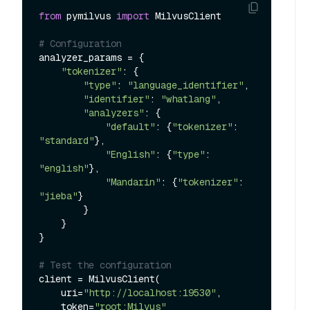
from
 pymilvus 
import
 MilvusClient

# Configuration
analyzer_params = {

"tokenizer"
: {

"type"
: 
"language_identifier"
,

"identifier"
: 
"whatlang"
,

"analyzers"
: {

"default"
: {
"tokenizer"
: 
"standard"
},

"English"
: {
"type"
: 
"english"
},

"Mandarin"
: {
"tokenizer"
: 
"jieba"
}

        }

    }

}

# Test the configuration
client = MilvusClient(

    uri=
"http://localhost:19530"
,

    token=
"root:Milvus"