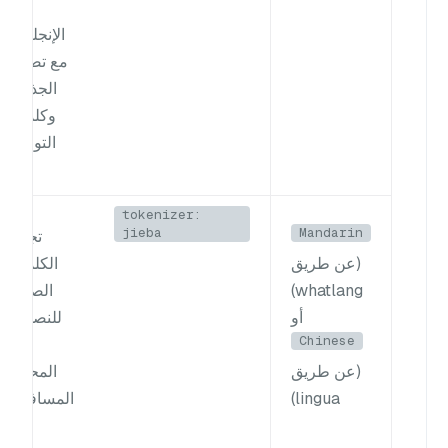
للغة
الإنجليزية
مع تصفية
الجذعية
وكلمات
التوقف.
tokenizer:
jieba
Mandarin
تجزئة
(عن طريق
الكلمات
whatlang)
الصينية
أو
للنصوص
Chinese
غير
(عن طريق
المحدّدة
lingua)
المسافات.