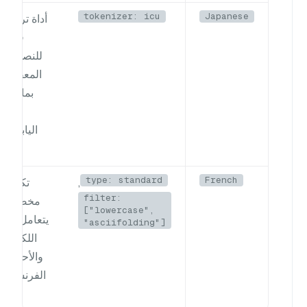
tokenizer: icu
Japanese
أداة ترميز
قوية
للنصوص
المعقدة،
بما في
ذلك
اليابانية.
type: standard
French
,
تكوين
filter:
مخصص
["lowercase",
يتعامل مع
"asciifolding"]
اللكنات
والأحرف
الفرنسية.