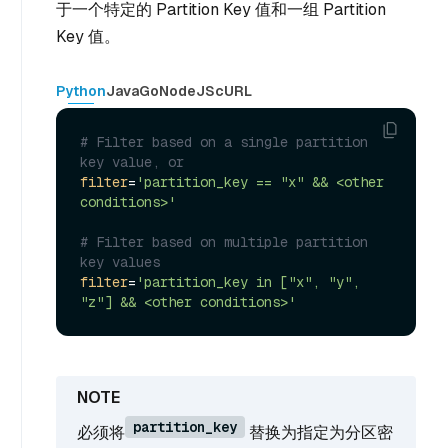
于一个特定的 Partition Key 值和一组 Partition
Key 值。
Python
Java
Go
NodeJS
cURL
# Filter based on a single partition 
key value, or
filter
=
'partition_key == "x" && <other 
conditions>'
# Filter based on multiple partition 
key values
filter
=
'partition_key in ["x", "y", 
"z"] && <other conditions>'
partition_key
必须将
替换为指定为分区密