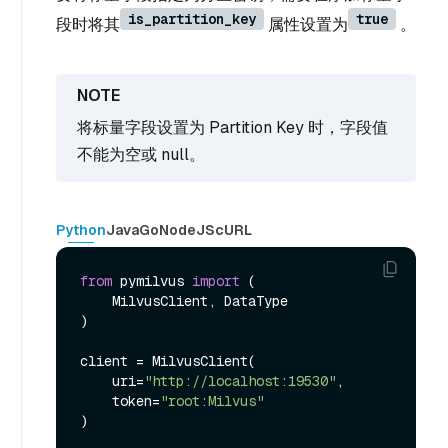
is_partition_key
true
段时将其
属性设置为
。
将标量字段设置为 Partition Key 时，字段值
不能为空或 null。
Python
Java
Go
NodeJS
cURL
from
 pymilvus 
import
 (

    MilvusClient, DataType

)

client = MilvusClient(

    uri=
"http://localhost:19530"
,

    token=
"root:Milvus"
)
