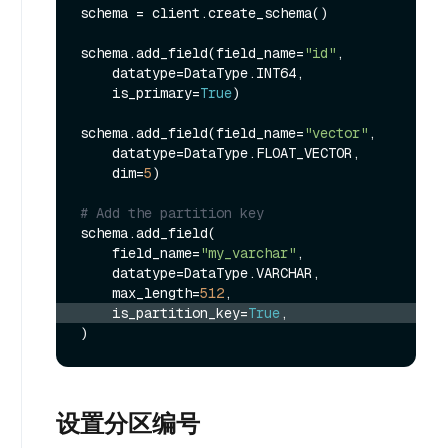
schema = client.create_schema()

schema.add_field(field_name=
"id"
,

    datatype=DataType.INT64,

    is_primary=
True
)

schema.add_field(field_name=
"vector"
,

    datatype=DataType.FLOAT_VECTOR,

    dim=
5
)

# Add the partition key
schema.add_field(

    field_name=
"my_varchar"
, 

    datatype=DataType.VARCHAR, 

    max_length=
512
    is_partition_key=
True
,
设置分区编号