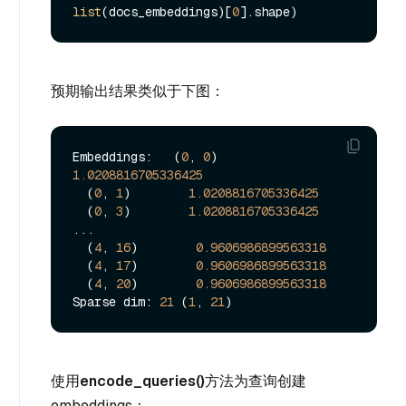
list
(docs_embeddings)[
0
预期输出结果类似于下图：
Embeddings:   (
0
, 
0
)        
1.0208816705336425
  (
0
, 
1
)        
1.0208816705336425
  (
0
, 
3
)        
1.0208816705336425
...

  (
4
, 
16
)        
0.9606986899563318
  (
4
, 
17
)        
0.9606986899563318
  (
4
, 
20
)        
0.9606986899563318
Sparse dim: 
21
 (
1
, 
21
使用
encode_queries()
方法为查询创建
embeddings：