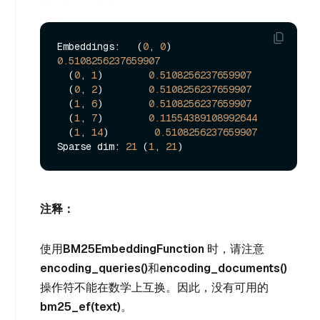
Embeddings:   (
0
, 
0
)        
0.5108256237659907
  (
0
, 
1
)        
0.5108256237659907
  (
0
, 
2
)        
0.5108256237659907
  (
1
, 
6
)        
0.5108256237659907
  (
1
, 
7
)        
0.11554389108992644
  (
1
, 
14
)        
0.5108256237659907
Sparse dim: 
21
 (
1
, 
21
注释：
使用
BM25EmbeddingFunction
时，请注意
encoding_queries()
和
encoding_documents()
操作符不能在数学上互换。因此，没有可用的
bm25_ef(text)
。