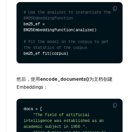
# Use the analyzer to instantiate the 
BM25EmbeddingFunction
bm25_ef = 
BM25EmbeddingFunction(analyzer)

# Fit the model on the corpus to get 
the statstics of the corpus
然后，使用
encode_documents()
为文档创建
Embeddings：
docs = [

"The field of artificial 
intelligence was established as an 
academic subject in 1956."
,
