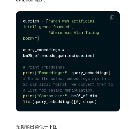
queries = [
"When was artificial 
intelligence founded"
, 

"Where was Alan Turing 
born?"
]

query_embeddings = 
bm25_ef.encode_queries(queries)

# Print embeddings
print
(
"Embeddings:"
# Since the output embeddings are in a 
2D csr_array format, we convert them to 
a list for easier manipulation.
print
(
"Sparse dim:"
, bm25_ef.dim, 
list
(query_embeddings)[
0
预期输出类似于下图：