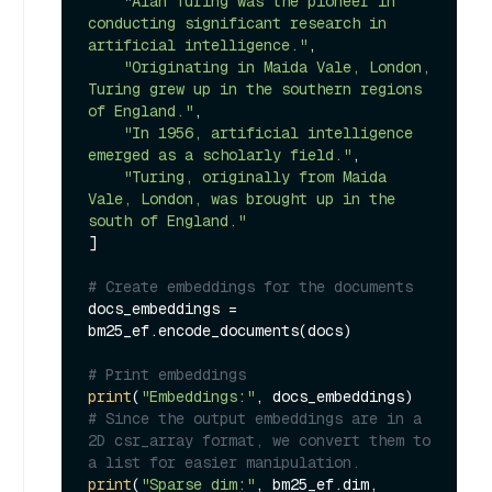
"Alan Turing was the pioneer in 
conducting significant research in 
artificial intelligence."
,

"Originating in Maida Vale, London, 
Turing grew up in the southern regions 
of England."
,

"In 1956, artificial intelligence 
emerged as a scholarly field."
,

"Turing, originally from Maida 
Vale, London, was brought up in the 
south of England."
]

# Create embeddings for the documents
docs_embeddings = 
bm25_ef.encode_documents(docs)

# Print embeddings
print
(
"Embeddings:"
# Since the output embeddings are in a 
2D csr_array format, we convert them to 
a list for easier manipulation.
print
(
"Sparse dim:"
, bm25_ef.dim, 