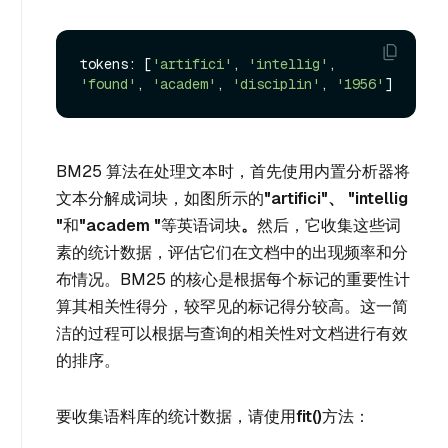
tokens: [
'artifici'
, 
'intellig'
, 
'found'
, 
'academ'
, 
'disciplin'
, 
'1956'
BM25 算法在处理文本时，首先使用内置分析器将
文本分解成词块，如图所示的
"artifici"、
"intellig
"
和
"academ "
等英语词块
。
然后，它收集这些词
素的统计数据，评估它们在文档中的出现频率和分
布情况。BM25 的核心是根据每个标记的重要性计
算其相关性得分，较罕见的标记得分较高。这一简
洁的过程可以根据与查询的相关性对文档进行有效
的排序。
要收集语料库的统计数据，请使用
fit()
方法：