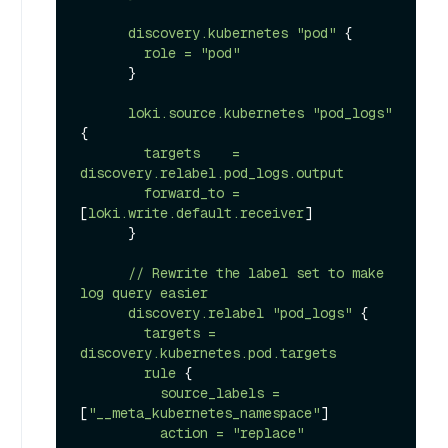
discovery.kubernetes
"pod"
 {

role
=
"pod"
      }

loki.source.kubernetes
"pod_logs"
{

targets
=
discovery.relabel.pod_logs.output
forward_to
=
[
loki.write.default.receiver
]

      }

//
Rewrite
the
label
set
to
make
log
query
easier
discovery.relabel
"pod_logs"
 {

targets
=
discovery.kubernetes.pod.targets
rule
 {

source_labels
=
[
"__meta_kubernetes_namespace"
]

action
=
"replace"