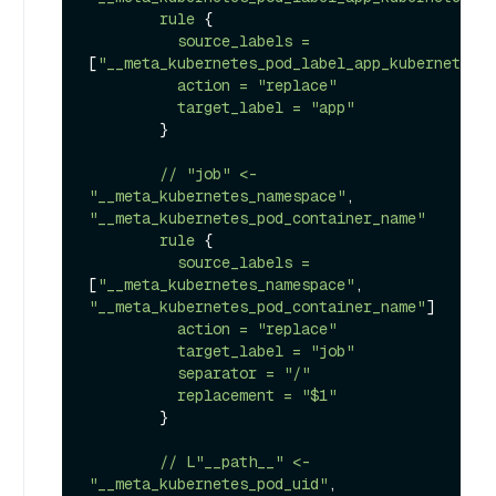
rule
 {

source_labels
=
[
"__meta_kubernetes_pod_label_app_kubernetes_i
action
=
"replace"
target_label
=
"app"
        }

//
"job"
<-
"__meta_kubernetes_namespace"
, 
"__meta_kubernetes_pod_container_name"
rule
 {

source_labels
=
[
"__meta_kubernetes_namespace"
, 
"__meta_kubernetes_pod_container_name"
]

action
=
"replace"
target_label
=
"job"
separator
=
"/"
replacement
=
"$1"
        }

//
L"__path__"
<-
"__meta_kubernetes_pod_uid"
, 