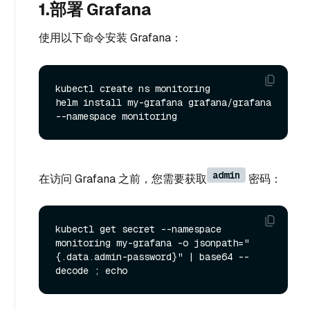
1.部署 Grafana
使用以下命令安装 Grafana：
kubectl create ns monitoring

helm install my-grafana grafana/grafana 
admin
在访问 Grafana 之前，您需要获取
密码：
kubectl get secret --namespace 
monitoring my-grafana -o jsonpath="
{.data.admin-password}" | base64 --