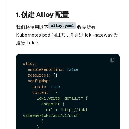
1.创建 Alloy 配置
alloy.yaml
我们将使用以下
收集所有
Kubernetes pod 的日志，并通过 loki-gateway 发
送给 Loki：
alloy:
enableReporting:
false
resources:
 {}

configMap:
create:
true
content:
|-

      loki.write "default" {

        endpoint {

          url = "http://loki-
gateway/loki/api/v1/push"

        }
