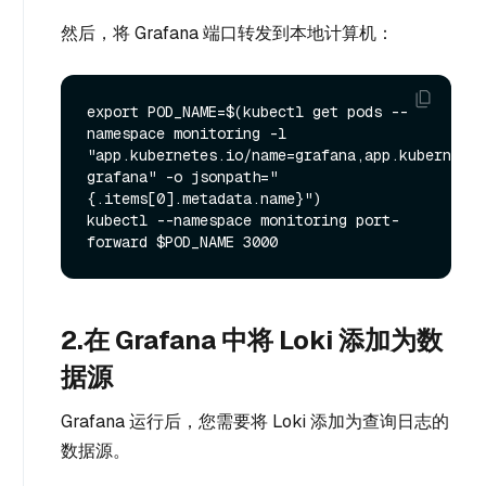
然后，将 Grafana 端口转发到本地计算机：
export POD_NAME=$(kubectl get pods --
namespace monitoring -l 
"app.kubernetes.io/name=grafana,app.kubernetes
grafana" -o jsonpath="
{.items[0].metadata.name}")

kubectl --namespace monitoring port-
2.在 Grafana 中将 Loki 添加为数
据源
Grafana 运行后，您需要将 Loki 添加为查询日志的
数据源。