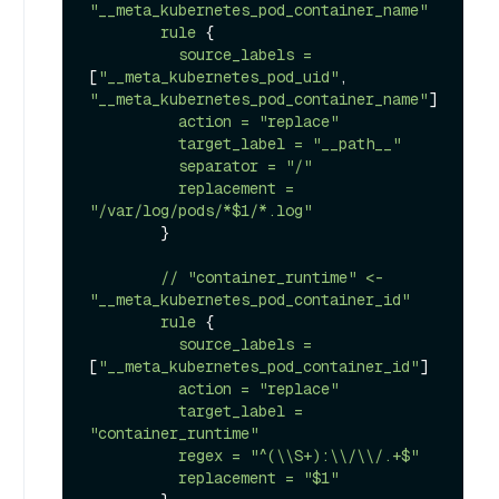
"__meta_kubernetes_pod_container_name"
rule
 {

source_labels
=
[
"__meta_kubernetes_pod_uid"
, 
"__meta_kubernetes_pod_container_name"
]

action
=
"replace"
target_label
=
"__path__"
separator
=
"/"
replacement
=
"/var/log/pods/*$1/*.log"
        }

//
"container_runtime"
<-
"__meta_kubernetes_pod_container_id"
rule
 {

source_labels
=
[
"__meta_kubernetes_pod_container_id"
]

action
=
"replace"
target_label
=
"container_runtime"
regex
=
"^(\\S+):\\/\\/.+$"
replacement
=
"$1"