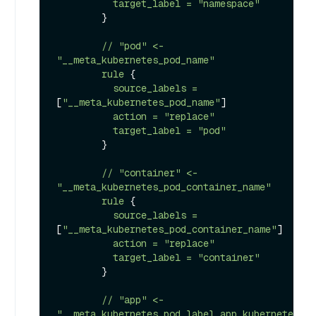
target_label
=
"namespace"
        }

//
"pod"
<-
"__meta_kubernetes_pod_name"
rule
 {

source_labels
=
[
"__meta_kubernetes_pod_name"
]

action
=
"replace"
target_label
=
"pod"
        }

//
"container"
<-
"__meta_kubernetes_pod_container_name"
rule
 {

source_labels
=
[
"__meta_kubernetes_pod_container_name"
]

action
=
"replace"
target_label
=
"container"
        }

//
"app"
<-
"__meta_kubernetes_pod_label_app_kubernetes_io