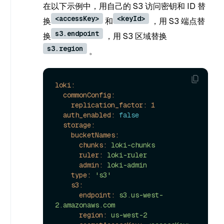
在以下示例中，用自己的 S3 访问密钥和 ID 替
<accessKey>
<keyId>
换
和
，用 S3 端点替
s3.endpoint
换
，用 S3 区域替换
s3.region
。
loki:
commonConfig:
replication_factor:
1
auth_enabled:
false
storage:
bucketNames:
chunks:
loki-chunks
ruler:
loki-ruler
admin:
loki-admin
type:
's3'
s3:
endpoint:
s3.us-west-
2.amazonaws.com
region:
us-west-2