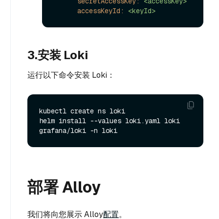
secretAccessKey:
<accessKey>
accessKeyId:
<keyId>
3.安装 Loki
运行以下命令安装 Loki：
kubectl create ns loki

helm install --values loki.yaml loki 
部署 Alloy
我们将向您展示 Alloy
配置
。