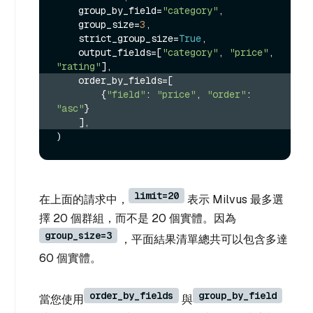
    group_by_field=
"category"
,

    group_size=
3
,

    strict_group_size=
True
,

    output_fields=[
"category"
, 
"price"
, 
"rating"
    order_by_fields=[
        {
"field"
: 
"price"
, 
"order"
: 
"asc"
}
    ],
limit=20
在上面的請求中，
表示 Milvus 最多選
擇 20 個群組，而不是 20 個實體。因為
group_size=3
，平面結果清單總共可以包含多達
60 個實體。
order_by_fields
group_by_field
當您使用
與