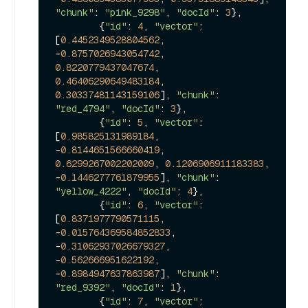
"chunk"
: 
"pink_9298"
, 
"docId"
: 
3
},

        {
"id"
: 
4
, 
"vector"
: 
[
0.4452349528804562
, 
-
0.8757026943054742
, 
0.8220779437047674
, 
0.46406290649483184
, 
0.30337481143159106
], 
"chunk"
: 
"red_4794"
, 
"docId"
: 
3
},

        {
"id"
: 
5
, 
"vector"
: 
[
0.985825131989184
, 
-
0.8144651566660419
, 
0.6299267002202009
, 
0.1206906911183383
, 
-
0.1446277761879955
], 
"chunk"
: 
"yellow_4222"
, 
"docId"
: 
4
},

        {
"id"
: 
6
, 
"vector"
: 
[
0.8371977790571115
, 
-
0.015764369584852833
, 
-
0.31062937026679327
, 
-
0.562666951622192
, 
-
0.8984947637863987
], 
"chunk"
: 
"red_9392"
, 
"docId"
: 
1
},

        {
"id"
: 
7
, 
"vector"
: 