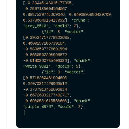
[-
0.33445148015177995
, 
-
0.2567135004164067
, 
0.8987539745369246
, 
0.9402995886420709
, 
0.5378064918413052
], 
"chunk"
: 
"grey_8510"
, 
"docId"
: 
2
},

        {
"id"
: 
8
, 
"vector"
: 
[
0.39524717779832685
, 
0.4000257286739164
, 
-
0.5890507376891594
, 
-
0.8650502298996872
, 
-
0.6140360785406336
], 
"chunk"
: 
"white_9381"
, 
"docId"
: 
5
},

        {
"id"
: 
9
, 
"vector"
: 
[
0.5718280481994695
, 
0.24070317428066512
, 
-
0.3737913482606834
, 
-
0.06726932177492717
, 
-
0.6980531615588608
], 
"chunk"
: 
"purple_4976"
, 
"docId"
: 
3
},

]
