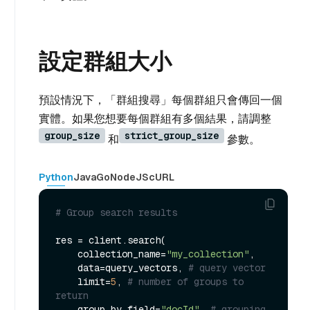
設定群組大小
預設情況下，「群組搜尋」每個群組只會傳回一個
實體。如果您想要每個群組有多個結果，請調整
group_size
strict_group_size
和
參數。
Python
Java
Go
NodeJS
cURL
# Group search results
res = client.search(

    collection_name=
"my_collection"
, 

    data=query_vectors, 
# query vector
    limit=
5
, 
# number of groups to 
return
    group_by_field=
"docId"
, 
# grouping 