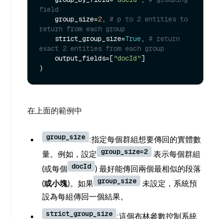
field
    group_size=
2
, 
# p to 2 entities to 
return from each group
    strict_group_size=
True
, 
# return 
exact 2 entities from each group
    output_fields=[
"docId"
]

在上面的範例中
group_size
:指定每個群組想要傳回的實體數
group_size=2
量。例如，設定
表示每個群組
docId
(或每個
) 最好能傳回兩個最相似的段落
group_size
(
或小塊
)。如果
未設定，系統預
設為每組傳回一個結果。
strict_group_size
:這個布林參數控制系統