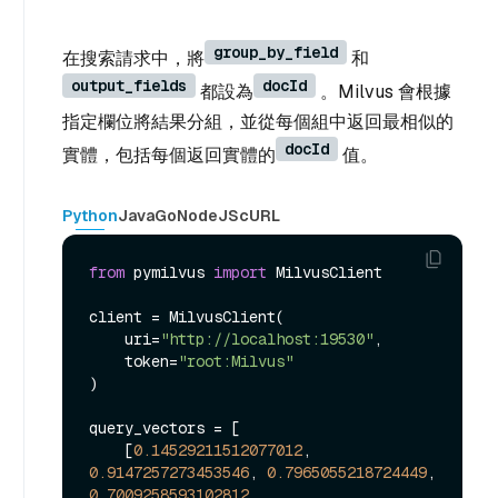
group_by_field
在搜索請求中，將
和
output_fields
docId
都設為
。Milvus 會根據
指定欄位將結果分組，並從每個組中返回最相似的
docId
實體，包括每個返回實體的
值。
Python
Java
Go
NodeJS
cURL
from
 pymilvus 
import
 MilvusClient

client = MilvusClient(

    uri=
"http://localhost:19530"
,

    token=
"root:Milvus"
)

query_vectors = [

    [
0.14529211512077012
, 
0.9147257273453546
, 
0.7965055218724449
, 
0.7009258593102812
, 