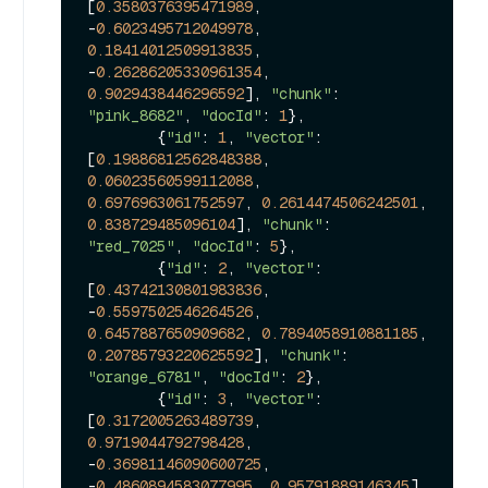
[
0.3580376395471989
, 
-
0.6023495712049978
, 
0.18414012509913835
, 
-
0.26286205330961354
, 
0.9029438446296592
], 
"chunk"
: 
"pink_8682"
, 
"docId"
: 
1
},

        {
"id"
: 
1
, 
"vector"
: 
[
0.19886812562848388
, 
0.06023560599112088
, 
0.6976963061752597
, 
0.2614474506242501
, 
0.838729485096104
], 
"chunk"
: 
"red_7025"
, 
"docId"
: 
5
},

        {
"id"
: 
2
, 
"vector"
: 
[
0.43742130801983836
, 
-
0.5597502546264526
, 
0.6457887650909682
, 
0.7894058910881185
, 
0.20785793220625592
], 
"chunk"
: 
"orange_6781"
, 
"docId"
: 
2
},

        {
"id"
: 
3
, 
"vector"
: 
[
0.3172005263489739
, 
0.9719044792798428
, 
-
0.36981146090600725
, 
-
0.4860894583077995
, 
0.95791889146345
], 