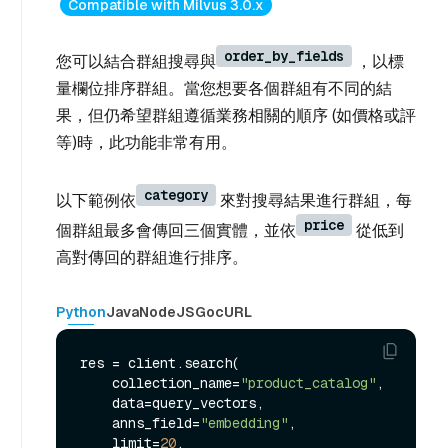
Compatible with Milvus 3.0.x
order_by_fields
您可以結合群組搜尋與
，以標
量欄位排序群組。當您想要各個群組有不同的結
果，但仍希望群組遵循業務相關的順序 (如價格或評
等)時，此功能非常有用。
category
以下範例依
來對搜尋結果進行群組，每
price
個群組最多會傳回三個實體，並依
從低到
高對傳回的群組進行排序。
Python
Java
NodeJS
Go
cURL
res = client.search(

    collection_name=
"product_catalog"
,

    data=query_vectors,

    anns_field=
"embedding"
,

    limit=
20
,
