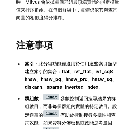
時，Milvus 會依據每個群組最頂端實體的指定標量
值來排序群組。在每個群組中，實體仍依其與查詢
向量的相似度得分排序。
注意事項
索引
：此分組功能僅適用於使用這些索引類型
建立索引的集合：
flat
、
ivf_flat
、
ivf_sq8
、
hnsw
、
hnsw_pq
、
hnsw_prq
、
hnsw_sq
、
diskann
、
sparse_inverted_index
。
limit
群組數
：
參數控制返回搜尋結果的群
組數目，而非每個群組內實體的特定數目。設
limit
定適當的
有助於控制搜尋多樣性和查
詢效能。如果資料分佈密集或效能是考量因