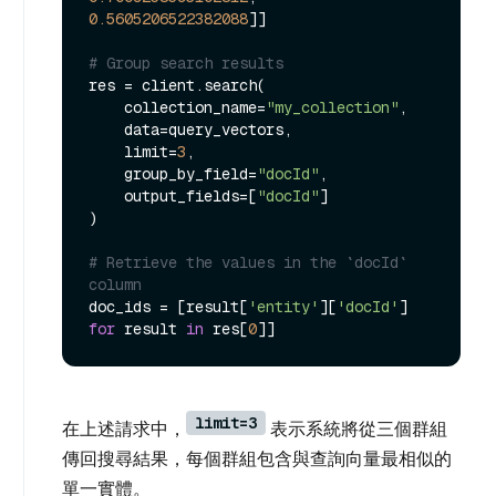
0.5605206522382088
]]

# Group search results
res = client.search(

    collection_name=
"my_collection"
,

    data=query_vectors,

    limit=
3
,

    group_by_field=
"docId"
,

    output_fields=[
"docId"
]

)

# Retrieve the values in the `docId` 
column
doc_ids = [result[
'entity'
][
'docId'
] 
for
 result 
in
 res[
0
limit=3
在上述請求中，
表示系統將從三個群組
傳回搜尋結果，每個群組包含與查詢向量最相似的
單一實體。