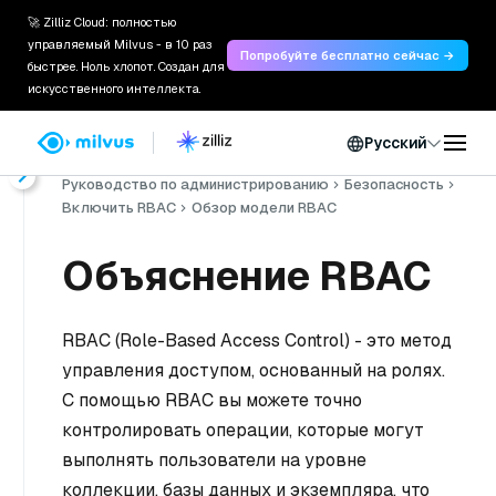
🚀 Zilliz Cloud: полностью
управляемый Milvus - в 10 раз
Попробуйте бесплатно сейчас →
быстрее. Ноль хлопот. Создан для
искусственного интеллекта.
Русский
Главная
Документы
Руководство по администрированию
Безопасность
Включить RBAC
Обзор модели RBAC
Объяснение RBAC
RBAC (Role-Based Access Control) - это метод
управления доступом, основанный на ролях.
С помощью RBAC вы можете точно
контролировать операции, которые могут
выполнять пользователи на уровне
коллекции, базы данных и экземпляра, что