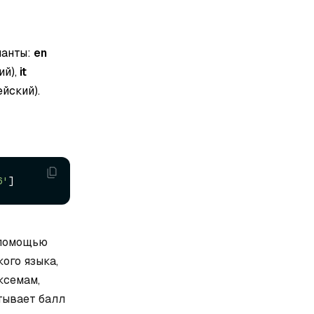
ианты:
en
ий),
it
йский).
6'
 помощью
ого языка,
ксемам,
тывает балл