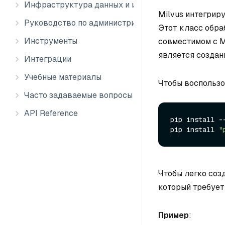
Инфраструктура данных и интеграция
Milvus интегрир
Руководство по администрированию
Этот класс обра
Инструменты
совместимом с M
является создан
Интеграции
Учебные материалы
Чтобы воспользо
Часто задаваемые вопросы
API Reference
pip install --
pip install 
"
Чтобы легко созд
который требует 
Пример
: