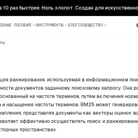
- в 10 раз быстрее. Ноль хлопот. Создан для искусственн
ЕБНЫЕ ПОСОБИЯ
ИНСТРУМЕНТЫ
БЛОГ
СООБЩЕСТВО
ты
кция ранжирования, используемая в информационном пои
ности документов заданному поисковому запросу. Она 
 основанный на частоте терминов, путем включения нор
 и насыщения частоты терминов. BM25 может генериров
апления, представляя документы как векторы оценок в
озволяет эффективно осуществлять поиск и ранжировани
торных пространствах.