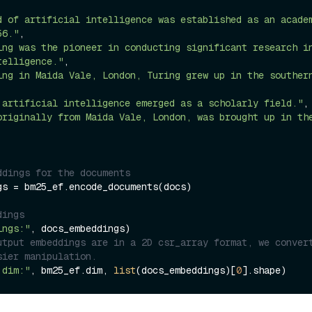
d of artificial intelligence was established as an academ
56."
,

ing was the pioneer in conducting significant research in
telligence."
,

ing in Maida Vale, London, Turing grew up in the southern
 artificial intelligence emerged as a scholarly field."
,

originally from Maida Vale, London, was brought up in the
ddings for the documents
gs = bm25_ef.encode_documents(docs)

dings
ings:"
utput embeddings are in a 2D csr_array format, we convert
sier manipulation.
 dim:"
, bm25_ef.dim, 
list
(docs_embeddings)[
0