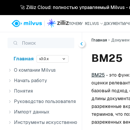
🚀 Zilliz Cloud: полностью управляемый Milvus 
ПОЧЕМУ MILVUS
ДОКУМЕНТЫ
УЧ
Главная
Докумен
Поиск
BM25
Главная
v3.0.x
О компании Milvus
BM25
- это фун
Начать работу
оценки релевант
базовый подход,
Понятия
длины документа
Руководство пользователя
разреженные вкр
Импорт данных
терминов, что п
разреженных век
Инструменты искусственного интеллекта