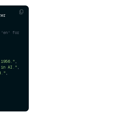
'en' for 
 1956."
,

 in AI."
,

d."
,
