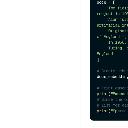
docs = [

"The fiel
subject in 19
"Alan Tur
artificial in
"Originat
of England."
,

"In 1956,
"Turing, 
England."
]

# Create embe
docs_embeddin
# Print embed
print
(
"Embedd
# Since the o
a list for ea
print
(
"Sparse