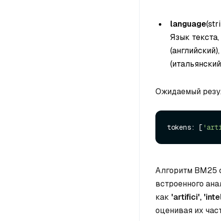
language
(str
Язык текста,
(английский)
(итальянский
Ожидаемый резу
tokens: [
'art
Алгоритм BM25 о
встроенного анал
как
'artifici',
'inte
оценивая их час