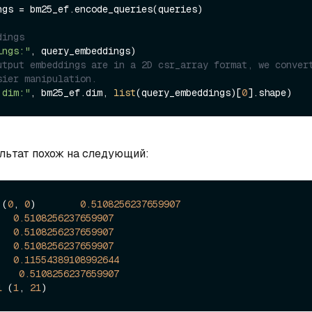
ngs = bm25_ef.encode_queries(queries)

dings
ings:"
utput embeddings are in a 2D csr_array format, we convert
sier manipulation.
 dim:"
, bm25_ef.dim, 
list
(query_embeddings)[
0
льтат похож на следующий:
 (
0
, 
0
)        
0.5108256237659907
   
0.5108256237659907
   
0.5108256237659907
   
0.5108256237659907
   
0.11554389108992644
    
0.5108256237659907
1
 (
1
, 
21