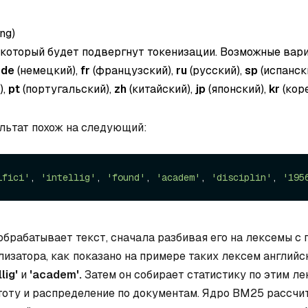
ing
)
 который будет подвергнут токенизации. Возможные вар
,
de
(немецкий),
fr
(французский),
ru
(русский),
sp
(испанск
),
pt
(португальский),
zh
(китайский),
jp
(японский),
kr
(коре
льтат похож на следующий:
ifici'
, 
'intellig'
, 
'found'
, 
'academ'
, 
'disciplin'
, 
'195
брабатывает текст, сначала разбивая его на лексемы с
изатора, как показано на примере таких лексем английск
llig'
и
'academ'.
Затем он собирает статистику по этим ле
тоту и распределение по документам. Ядро BM25 рассчи