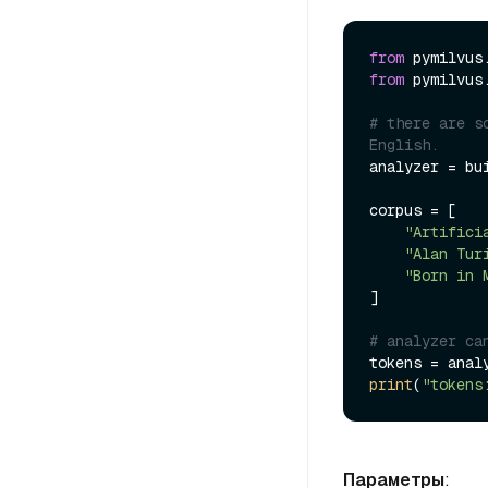
from
 pymilvus
from
 pymilvus
# there are s
English.
analyzer = bu
corpus = [

"Artifici
"Alan Tur
"Born in 
]

# analyzer ca
tokens = anal
print
(
"tokens
Параметры
: