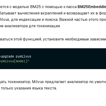
уется с моделью BM25 с помощью класса
BM25Embeddin
батывает вычисления вкраплений и возвращает их в фор
ilvus, для индексации и поиска. Важной частью этого пр
ие анализатора для токенизации.
ваться этой функцией, установите необходимые зависим
upgrade pymilvus

pymilvus[model]"
ать токенизатор, Milvus предлагает анализатор по умолч
только указания языка текста.