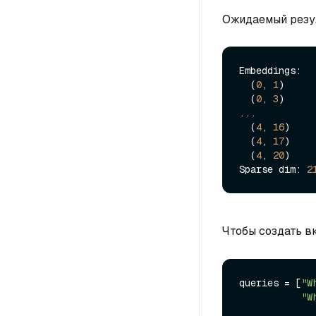
Ожидаемый резу
Embeddings:  
  (
0
, 
1
)     
  (
0
, 
3
)     
...

  (
4
, 
16
)    
  (
4
, 
17
)    
  (
4
, 
20
)    
Sparse dim: 
2
Чтобы создать в
queries = [
"W
"W