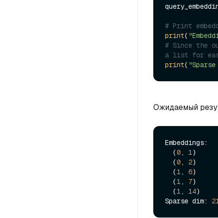
query_embeddi
# Print embed
print
(
"Embedd
# Since the o
a list for ea
print
(
"Sparse
Ожидаемый резу
Embeddings:  
  (
0
, 
1
)     
  (
0
, 
2
)     
  (
1
, 
6
)     
  (
1
, 
7
)     
  (
1
, 
14
)    
Sparse dim: 
2