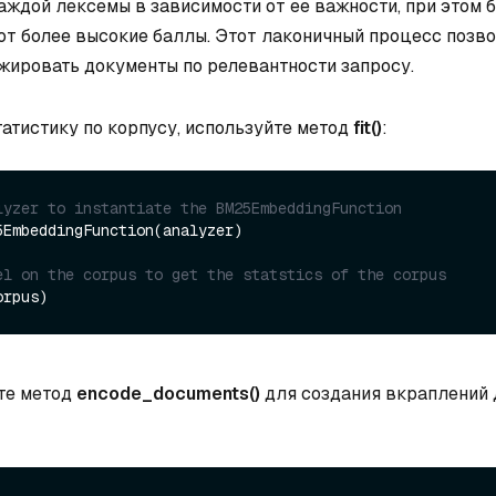
аждой лексемы в зависимости от ее важности, при этом 
т более высокие баллы. Этот лаконичный процесс позв
ировать документы по релевантности запросу.
татистику по корпусу, используйте метод
fit()
:
lyzer to instantiate the BM25EmbeddingFunction
5EmbeddingFunction(analyzer)

el on the corpus to get the statstics of the corpus
те метод
encode_documents()
для создания вкраплений 