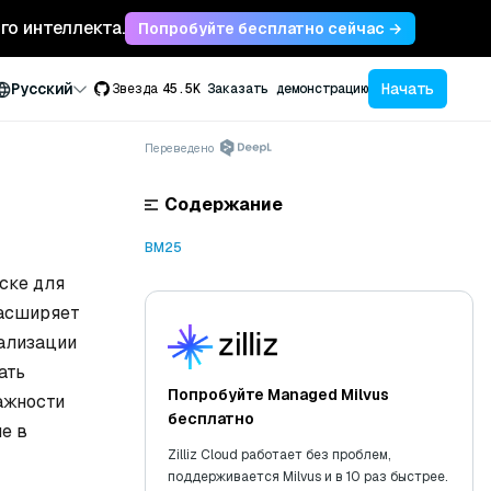
ого интеллекта.
Попробуйте бесплатно сейчас →
Начать
Русский
Звезда
45.5K
Заказать демонстрацию
Переведено
Содержание
BM25
ске для
расширяет
мализации
ать
Попробуйте Managed Milvus
ажности
бесплатно
е в
Zilliz Cloud работает без проблем,
поддерживается Milvus и в 10 раз быстрее.