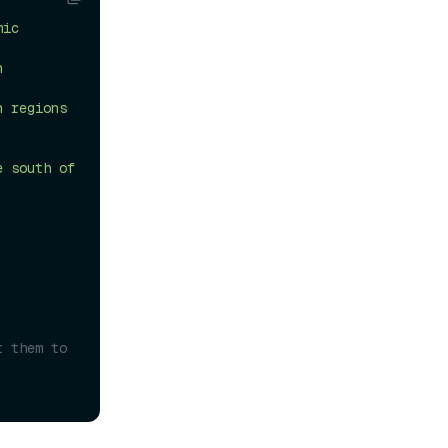
ic 
 
 regions 
 south of 
 them to 