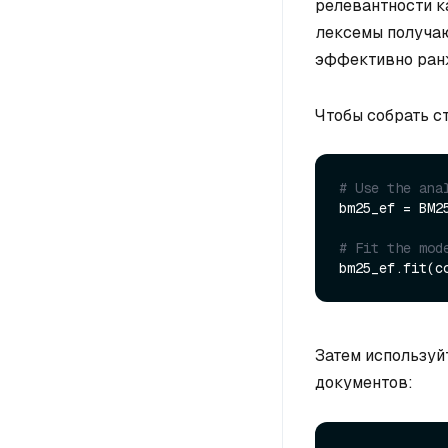
релевантности к
лексемы получаю
эффективно ранж
Чтобы собрать с
# Use the ana
bm25_ef = BM2
# Fit the mod
Затем используй
документов: