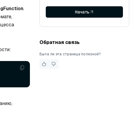
gFunction
.
Начать
мате,
оцесса
Обратная связь
ости:
Была ли эта страница полезной?
анию,