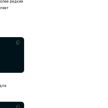
более редкие
оляет
для