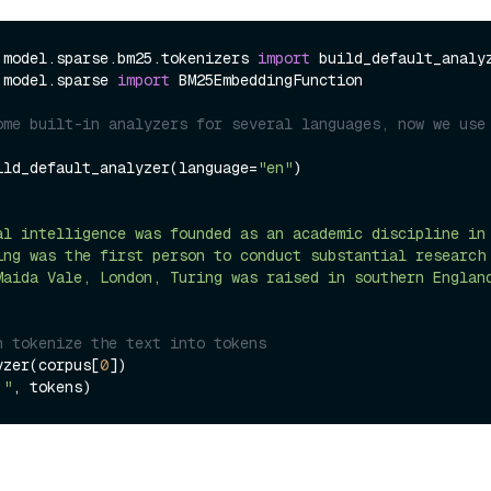
.model.sparse.bm25.tokenizers 
import
.model.sparse 
import
 BM25EmbeddingFunction

ome built-in analyzers for several languages, now we use 
ild_default_analyzer(language=
"en"
)

al intelligence was founded as an academic discipline in
ing was the first person to conduct substantial research
Maida Vale, London, Turing was raised in southern Englan
n tokenize the text into tokens
yzer(corpus[
0
:"