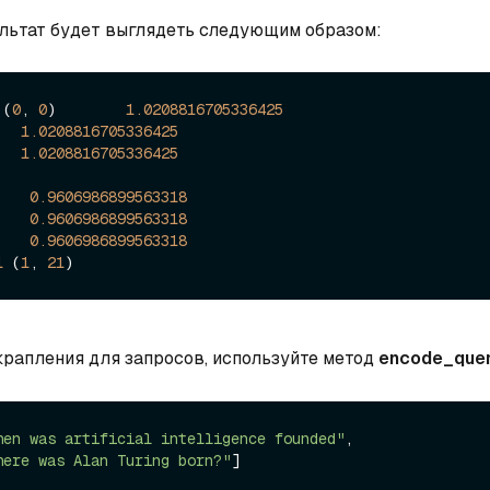
льтат будет выглядеть следующим образом:
 (
0
, 
0
)        
1.0208816705336425
   
1.0208816705336425
   
1.0208816705336425
    
0.9606986899563318
    
0.9606986899563318
    
0.9606986899563318
1
 (
1
, 
21
крапления для запросов, используйте метод
encode_quer
hen was artificial intelligence founded"
, 

here was Alan Turing born?"
]
