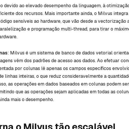
co devido ao elevado desempenho da linguagem, à otimização
ficiente dos recursos. Mais importante ainda, o Milvus integ
ódigo sensíveis ao hardware, que vão desde a vectorização a
ralelização e programação multi-thread, para tirar o máxim
ardware.
unas
: Milvus é um sistema de banco de dados vetorial orienta
tagens vêm dos padrões de acesso aos dados. Ao efetuar con
entada por colunas lê apenas os campos específicos envolvi
de linhas inteiras, o que reduz consideravelmente a quantida
isso, as operações em dados baseados em colunas podem ser
mitindo que as operações sejam aplicadas em todas as colu
ainda mais o desempenho.
rna o Milvus tão escalável