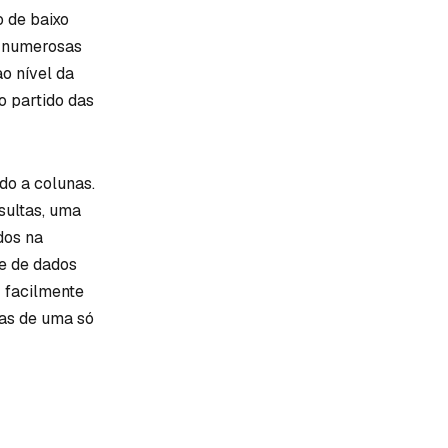
 de baixo
ra numerosas
o nível da
o partido das
do a colunas.
sultas, uma
dos na
de de dados
 facilmente
nas de uma só