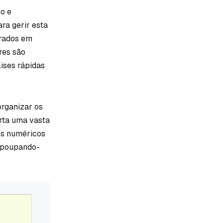
to e
ara gerir esta
urados em
res são
ises rápidas
organizar os
rta uma vasta
pos numéricos
, poupando-