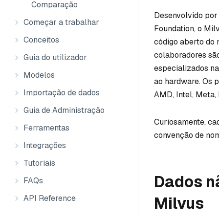
Comparação
Desenvolvido por 
Começar a trabalhar
Foundation, o Mil
Conceitos
código aberto do 
colaboradores sã
Guia do utilizador
especializados na
Modelos
ao hardware. Os p
Importação de dados
AMD, Intel, Meta, 
Guia de Administração
Curiosamente, cad
Ferramentas
convenção de nome
Integrações
Tutoriais
Dados n
FAQs
API Reference
Milvus