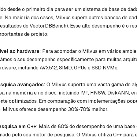
ido desde o primeiro dia para ser um sistema de base de dado
te. Na maioria dos casos, Milvus supera outros bancos de dad
resultados do VectorDBBench). Esse alto desempenho é o res
mportantes de projeto:
ível ao hardware
: Para acomodar o Milvus em vários ambie
zámos o seu desempenho especificamente para muitas arquit
ardware, incluindo AVX512, SIMD, GPUs e SSD NVMe.
esquisa avançados
: O Milvus suporta uma vasta gama de al
a na memória e no disco, incluindo IVF, HNSW, DiskANN, ent
ente optimizados. Em comparação com implementações pop
, Milvus oferece desempenho 30%-70% melhor.
esquisa em C++
: Mais de 80% do desempenho de uma base 
inado pelo seu motor de pesquisa. O Milvus utiliza C++ para 