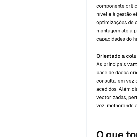
componente críti
nível e à gestão e
optimizações de c
montagem até à pa
capacidades do h
Orientado a col
As principais van
base de dados ori
consulta, em vez 
acedidos. Além d
vectorizadas, per
vez, melhorando 
O que to