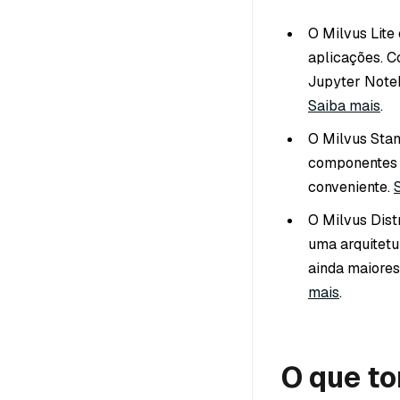
O Milvus Lite
aplicações. C
Jupyter Noteb
Saiba mais
.
O Milvus Stan
componentes 
conveniente.
O Milvus Dist
uma arquitetu
ainda maiores
mais
.
O que to