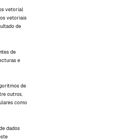
s vetorial
os vetoriais
ultado de
ntes de
ecturas e
goritmos de
re outros,
ulares como
de dados
este