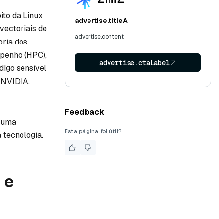
ito da Linux
advertise.titleA
vectoriais de
advertise.content
oria dos
mpenho (HPC),
advertise.ctaLabel
digo sensível
, NVIDIA,
Feedback
, uma
Esta página foi útil?
 tecnologia.
 e