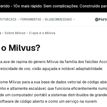
 gerido - 10x mais rápido. Sem complicações. Construído para
TUTORIAIS
FERRAMENTAS
BLOG
COMUNIDADE
Port
s
Sobre Milvus
O que é o Milvus
 o Milvus?
 ave de rapina do género Milvus da família dos falcões Acci
elocidade de voo, visão aguçada e notável adaptabilidade.
 nome Milvus para a sua base de dados vetorial de código abe
ho e altamente escalável, que funciona eficientemente num
de um computador portátil a sistemas distribuídos de grande
software de código aberto e como um serviço na nuvem.