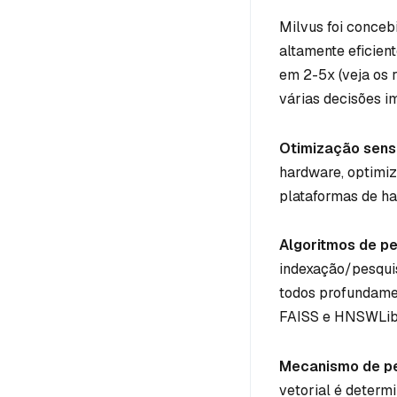
Milvus foi conceb
altamente eficien
em 2-5x (veja os 
várias decisões i
Otimização sens
hardware, optimi
plataformas de h
Algoritmos de p
indexação/pesquis
todos profundam
FAISS e HNSWLib
Mecanismo de p
vetorial é determ