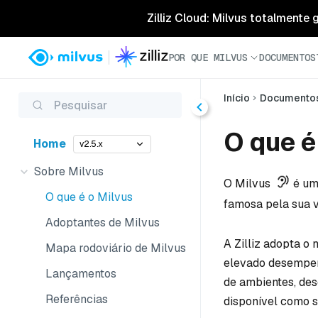
Zilliz Cloud: Milvus totalmente
POR QUE MILVUS
DOCUMENTOS
Início
Documento
Pesquisar
O que é
Home
v2.5.x
Sobre Milvus
O Milvus
é uma
O que é o Milvus
famosa pela sua v
Adoptantes de Milvus
A Zilliz adopta o
Mapa rodoviário de Milvus
elevado desempen
Lançamentos
de ambientes, des
Referências
disponível como 