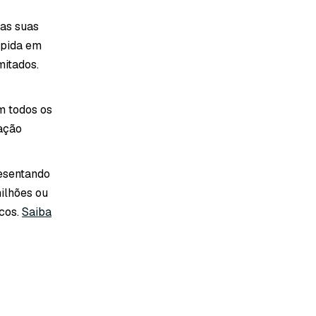
nas suas
ápida em
mitados.
m todos os
ação
resentando
milhões ou
icos.
Saiba