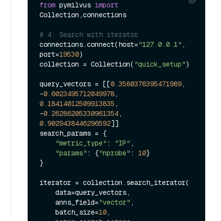
from
 pymilvus 
import
Collection,connections

# 4. Search with iterator
connections.connect(host=
"127.0.0.1"
, 
port=
19530
)

collection = Collection(
"quick_setup"
)

query_vectors = [[
0.3580376395471989
, 
-
0.6023495712049978
, 
0.18414012509913835
, 
-
0.26286205330961354
, 
0.9029438446296592
]]

search_params = {

"metric_type"
: 
"IP"
,

"params"
: {
"nprobe"
: 
10
}

}

iterator = collection.search_iterator(

    data=query_vectors,

    anns_field=
"vector"
,

    batch_size=
10
,
