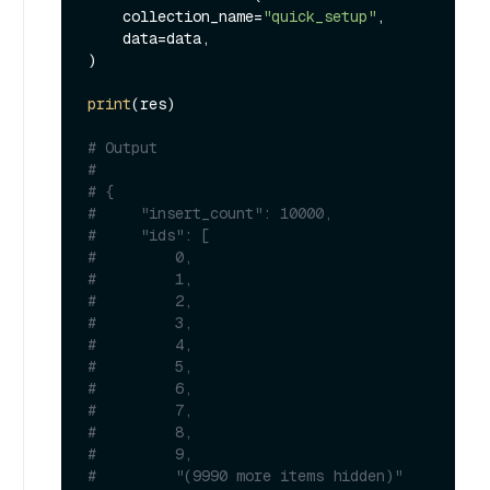
    collection_name=
"quick_setup"
,

    data=data,

)

print
(res)

# Output
#
# {
#     "insert_count": 10000,
#     "ids": [
#         0,
#         1,
#         2,
#         3,
#         4,
#         5,
#         6,
#         7,
#         8,
#         9,
#         "(9990 more items hidden)"