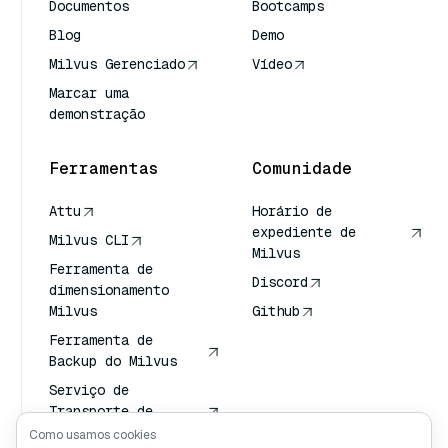
Documentos
Bootcamps
Blog
Demo
Milvus Gerenciado
Vídeo
Marcar uma
demonstração
Ferramentas
Comunidade
Attu
Horário de
expediente de
Milvus CLI
Milvus
Ferramenta de
Discord
dimensionamento
Milvus
Github
Ferramenta de
Backup do Milvus
Serviço de
Transporte de
Vetores (VTS)
Como usamos cookies