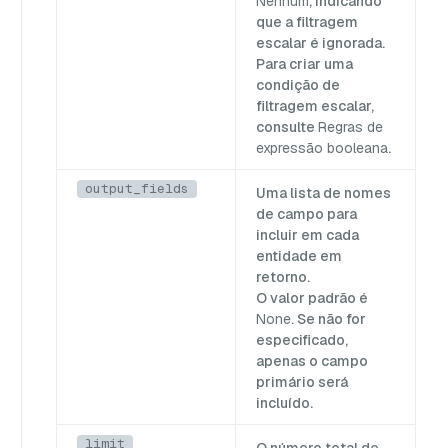
Nenhum
, indicando
que a filtragem
escalar é ignorada.
Para criar uma
condição de
filtragem escalar,
consulte
Regras de
expressão booleana
.
output_fields
Uma lista de nomes
de campo para
incluir em cada
entidade em
retorno.
O valor padrão é
None
. Se não for
especificado,
apenas o campo
primário será
incluído.
limit
O número total de