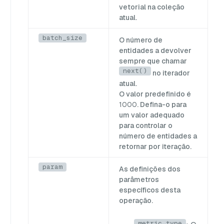
vetorial na coleção
atual.
batch_size
O número de
entidades a devolver
sempre que chamar
next()
no iterador
atual.
O valor predefinido é
1000
. Defina-o para
um valor adequado
para controlar o
número de entidades a
retornar por iteração.
param
As definições dos
parâmetros
específicos desta
operação.
metric_type