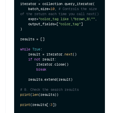
iterator = collection.query_iterator(

    batch_size=
10
, 
# Controls the size 
of the return each time you call next()
    expr=
"color_tag like \"brown_8\""
,

    output_fields=[
"color_tag"
]

)

results = []

while
True
:

    result = iterator.
next
()

if
not
 result:

        iterator.close()

break
    results.extend(result)

# 8. Check the search results
print
(
len
(results))

print
(results[:
3
])
