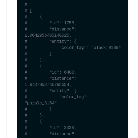
#
# [
#     {
#         "id": 1756,
#         "distance": 
2.0642056465148926,
#         "entity": {
#             "color_tag": "black_9109"
#         }
#     },
#     {
#         "id": 6488,
#         "distance": 
1.9437453746795654,
#         "entity": {
#             "color_tag": 
"purple_8164"
#         }
#     },
#     {
#         "id": 3338,
#         "distance": 