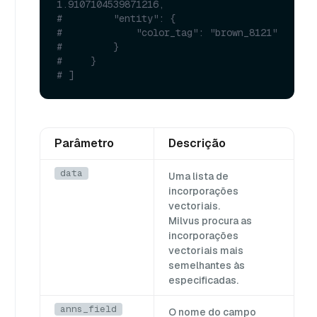
1.9107104539871216,
#         "entity": {
#             "color_tag": "brown_8121"
#         }
#     }
# ]
Parâmetro
Descrição
data
Uma lista de
incorporações
vectoriais.
Milvus procura as
incorporações
vectoriais mais
semelhantes às
especificadas.
anns_field
O nome do campo