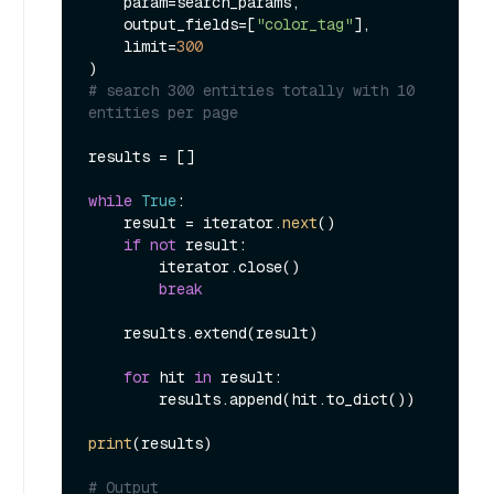
    param=search_params,

    output_fields=[
"color_tag"
],

    limit=
300
# search 300 entities totally with 10 
entities per page
results = []

while
True
:

    result = iterator.
next
()

if
not
 result:

        iterator.close()

break
    results.extend(result)

for
 hit 
in
 result:

        results.append(hit.to_dict())

print
(results)

# Output