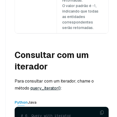
retornadas.
O valor padrão é
-1
,
indicando que todas
as entidades
correspondentes
serão retornadas.
Consultar com um
iterador
Para consultar com um iterador, chame o
método
query_iterator()
:
Python
Java
# 6. Query with iterator