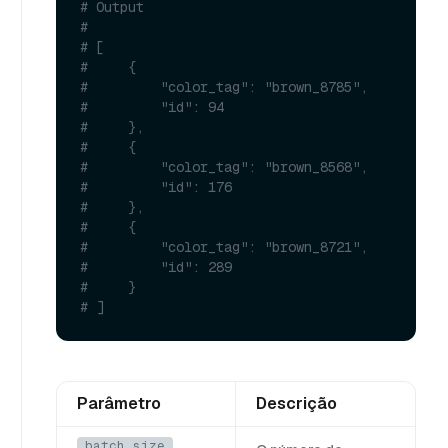
# Output
#
# [
#     {
#         "color_tag": "brown_8785",
#         "id": 94
#     },
#     {
#         "color_tag": "brown_8568",
#         "id": 176
#     },
#     {
#         "color_tag": "brown_8721",
#         "id": 289
#     }
# ]
Parâmetro
Descrição
batch_size