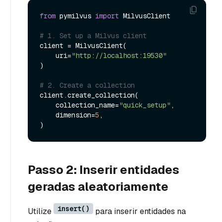
from
 pymilvus 
import
 MilvusClient

# 1. Set up a Milvus client
client = MilvusClient(

    uri=
"http://localhost:19530"
)

# 2. Create a collection
client.create_collection(

    collection_name=
"quick_setup"
,

    dimension=
5
,

Passo 2: Inserir entidades
geradas aleatoriamente
insert()
Utilize
para inserir entidades na