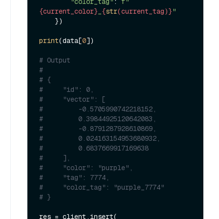
"color_tag"
: 
f"
{current_color}
_
{
str
(current_tag)}
"
    })

print
(data[
0
])

# Output
#
# {
#     "id": 0,
#     "vector": [
#         -0.5705990742218152,
#         0.39844925120642083,
#         -0.8791287928610869,
#         0.024163154953680932,
#         0.6837669917169638
#     ],
#     "color": "purple",
#     "tag": 7774,
#     "color_tag": "purple_7774"
# }
res = client.insert(
