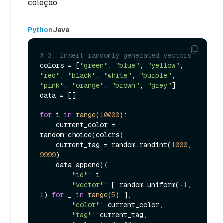
coleção.
Python
Java
# 3. Insert randomly generated vectors 
colors = [
"green"
, 
"blue"
, 
"yellow"
, 
"red"
, 
"black"
, 
"white"
, 
"purple"
, 
"pink"
, 
"orange"
, 
"brown"
, 
"grey"
]

data = []

for
 i 
in
range
(
10000
):

    current_color = 
random.choice(colors)

    current_tag = random.randint(
1000
, 
9999
)

    data.append({

"id"
: i,

"vector"
: [ random.uniform(-
1
, 
1
) 
for
 _ 
in
range
(
5
) ],

"color"
: current_color,

"tag"
: current_tag,
