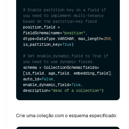
# Enable partition key on a field if 
you need to implement multi-tenancy 
based on the partition-key field
position_field = 
FieldSchema(name=
"position"
, 
dtype=DataType.VARCHAR, max_length=
256
, 
is_partition_key=
True
)

# Set enable_dynamic_field to True if 
you need to use dynamic fields. 
schema = CollectionSchema(fields=
[id_field, age_field, embedding_field], 
auto_id=
False
, 
enable_dynamic_field=
True
, 
description=
"desc of a collection"
Crie uma coleção com o esquema especificado: