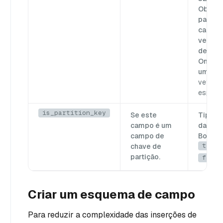
Obriga
para u
campo
vetor
denso.
Omitir 
um ca
vetorial
espars
is_partition_key
Se este
Tipo d
campo é um
dados:
campo de
Boolea
true
chave de
partição.
false
Criar um esquema de campo
Para reduzir a complexidade das inserções de