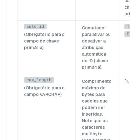
campo
chave
primár
auto_id
True
Comutador
False
(Obrigatório para o
para ativar ou
campo de chave
desativar a
primária)
atribuição
automática
de ID (chave
primária).
max_length
Comprimento
[1, 65,
(Obrigatório para o
máximo de
campo VARCHAR)
bytes para
cadeias que
podem ser
inseridas.
Note que os
caracteres
multibyte