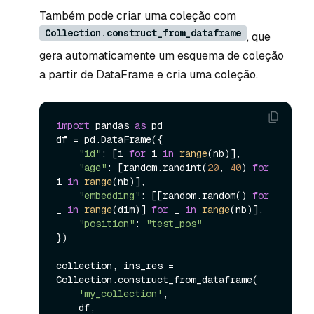
Também pode criar uma coleção com
Collection.construct_from_dataframe
, que
gera automaticamente um esquema de coleção
a partir de DataFrame e cria uma coleção.
import
 pandas 
as
 pd

df = pd.DataFrame({

"id"
: [i 
for
 i 
in
range
(nb)],

"age"
: [random.randint(
20
, 
40
) 
for
i 
in
range
(nb)],

"embedding"
: [[random.random() 
for
_ 
in
range
(dim)] 
for
 _ 
in
range
(nb)],

"position"
: 
"test_pos"
})

collection, ins_res = 
Collection.construct_from_dataframe(

'my_collection'
,

    df,
