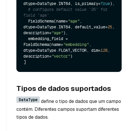
dtype=DataType.INT64, is_primary=
True
),

# configure default value `25` for 
field `age`
  FieldSchema(name=
"age"
, 
dtype=DataType.INT64, default_value=
25
, 
description=
"age"
),

  embedding_field = 
FieldSchema(name=
"embedding"
, 
dtype=DataType.FLOAT_VECTOR, dim=
128
, 
description=
"vector"
)

Tipos de dados suportados
DataType
define o tipo de dados que um campo
contém. Diferentes campos suportam diferentes
tipos de dados.