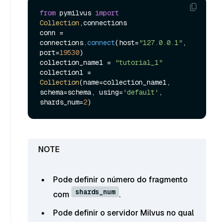
from
 pymilvus 
import
Collection
,connections

conn = 
connections.
connect
(host=
"127.0.0.1"
, 
port=
19530
)

collection_name1 = 
"tutorial_1"
collection1 = 
Collection
(name=collection_name1, 
schema=schema, using=
'default'
, 
shards_num=
2
Pode definir o número do fragmento
shards_num
com
.
Pode definir o servidor Milvus no qual