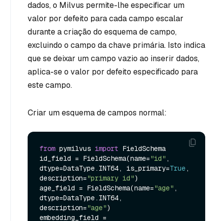
dados, o Milvus permite-lhe especificar um
valor por defeito para cada campo escalar
durante a criação do esquema de campo,
excluindo o campo da chave primária. Isto indica
que se deixar um campo vazio ao inserir dados,
aplica-se o valor por defeito especificado para
este campo.
Criar um esquema de campos normal:
from
 pymilvus 
import
 FieldSchema

id_field = FieldSchema(name=
"id"
, 
dtype=DataType.INT64, is_primary=
True
, 
description=
"primary id"
)

age_field = FieldSchema(name=
"age"
, 
dtype=DataType.INT64, 
description=
"age"
)

embedding_field = 