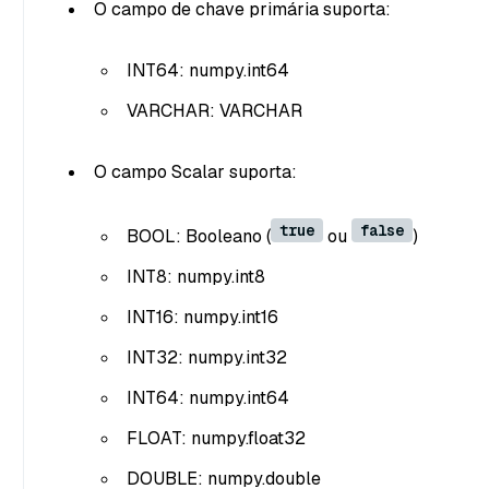
O campo de chave primária suporta:
INT64: numpy.int64
VARCHAR: VARCHAR
O campo Scalar suporta:
true
false
BOOL: Booleano (
ou
)
INT8: numpy.int8
INT16: numpy.int16
INT32: numpy.int32
INT64: numpy.int64
FLOAT: numpy.float32
DOUBLE: numpy.double