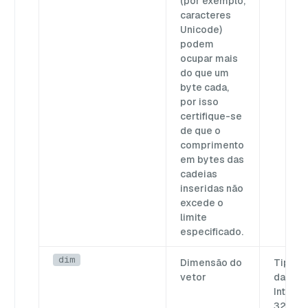
(por exemplo,
caracteres
Unicode)
podem
ocupar mais
do que um
byte cada,
por isso
certifique-se
de que o
comprimento
em bytes das
cadeias
inseridas não
excede o
limite
especificado.
dim
Dimensão do
Tipo d
vetor
dados:
Integer
32768]