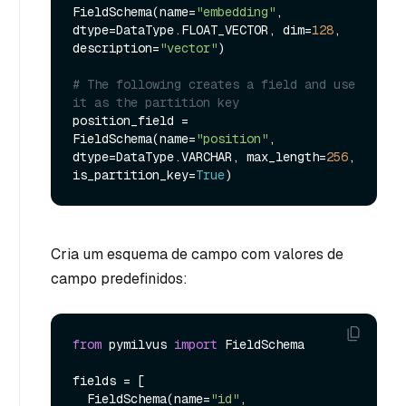
FieldSchema(name=
"embedding"
, 
dtype=DataType.FLOAT_VECTOR, dim=
128
, 
description=
"vector"
)

# The following creates a field and use 
it as the partition key
position_field = 
FieldSchema(name=
"position"
, 
dtype=DataType.VARCHAR, max_length=
256
, 
is_partition_key=
True
Cria um esquema de campo com valores de
campo predefinidos:
from
 pymilvus 
import
 FieldSchema

fields = [

  FieldSchema(name=
"id"
, 