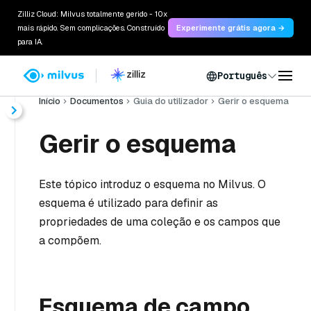
Zilliz Cloud: Milvus totalmente gerido - 10x
mais rápido. Sem complicações. Construído
Experimente grátis agora →
para IA.
Português
Início
Documentos
Guia do utilizador
Gerir o esquema
Gerir o esquema
Este tópico introduz o esquema no Milvus. O
esquema é utilizado para definir as
propriedades de uma coleção e os campos que
a compõem.
Esquema de campo