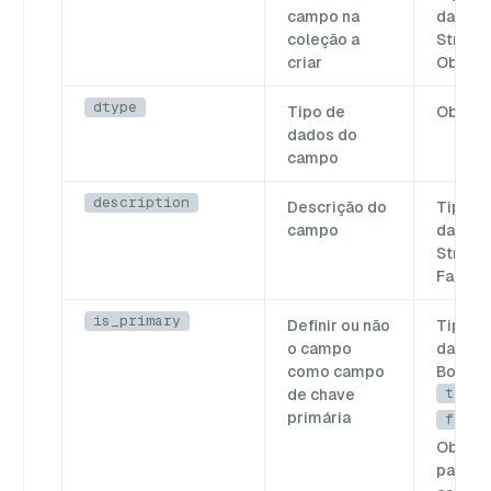
campo na
dados:
coleção a
String.
criar
Obriga
dtype
Tipo de
Obriga
dados do
campo
description
Descrição do
Tipo d
campo
dados:
String.
Faculta
is_primary
Definir ou não
Tipo d
o campo
dados:
como campo
Boolea
true
de chave
primária
false
Obriga
para o