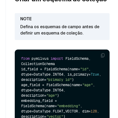
Defina os esquemas de campo antes de
definir um esquema de coleção.
from
 pymilvus 
import
 FieldSchema, 
CollectionSchema

id_field = FieldSchema(name=
"id"
, 
dtype=DataType.INT64, is_primary=
True
, 
description=
"primary id"
)

age_field = FieldSchema(name=
"age"
, 
dtype=DataType.INT64, 
description=
"age"
)

embedding_field = 
FieldSchema(name=
"embedding"
, 
dtype=DataType.FLOAT_VECTOR, dim=
128
, 
description=
"vector"
)
