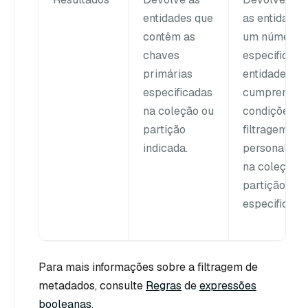
entidades que
as entidades
contêm as
um número
chaves
especificado
primárias
entidades qu
especificadas
cumprem as
na coleção ou
condições d
partição
filtragem
indicada.
personaliza
na coleção 
partição
especificada
Para mais informações sobre a filtragem de
metadados, consulte
Regras
de
expressões
booleanas
.