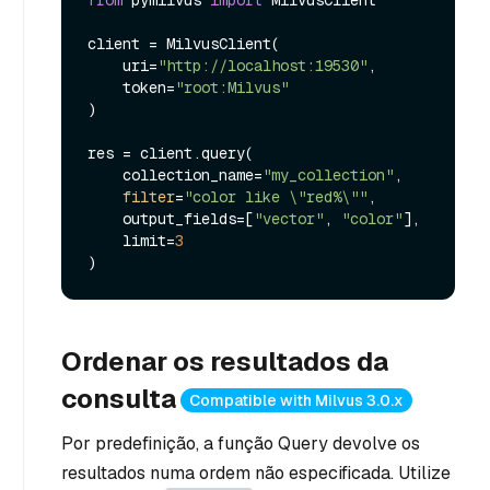
client = MilvusClient(

    uri=
"http://localhost:19530"
,

    token=
"root:Milvus"
)

res = client.query(

    collection_name=
"my_collection"
,

filter
=
"color like \"red%\""
,

    output_fields=[
"vector"
, 
"color"
],

    limit=
3
Ordenar os resultados da
consulta
Compatible with Milvus 3.0.x
Por predefinição, a função Query devolve os
resultados numa ordem não especificada. Utilize