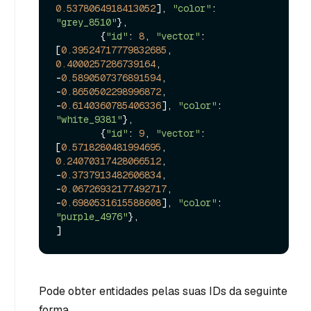
0.5378064918413052
], 
"color"
: 
"grey_8510"
},

        {
"id"
: 
8
, 
"vector"
: 
[
0.39524717779832685
, 
0.4000257286739164
, 
-
0.5890507376891594
, 
-
0.8650502298996872
, 
-
0.6140360785406336
], 
"color"
: 
"white_9381"
},

        {
"id"
: 
9
, 
"vector"
: 
[
0.5718280481994695
, 
0.24070317428066512
, 
-
0.3737913482606834
, 
-
0.06726932177492717
, 
-
0.6980531615588608
], 
"color"
: 
"purple_4976"
},

Pode obter entidades pelas suas IDs da seguinte
forma.