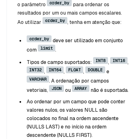
order_by
o parâmetro
para ordenar os
resultados por um ou mais campos escalares.
order_by
Ao utilizar
, tenha em atenção que:
order_by
deve ser utilizado em conjunto
limit
com
.
INT8
INT16
Tipos de campo suportados:
,
,
INT32
INT64
FLOAT
DOUBLE
,
,
,
e
VARCHAR
. A ordenação por campos
JSON
ARRAY
vetoriais,
ou
não é suportada.
Ao ordenar por um campo que pode conter
valores nulos, os valores NULL são
colocados no final na ordem ascendente
(NULLS LAST) e no início na ordem
descendente (NULLS FIRST).