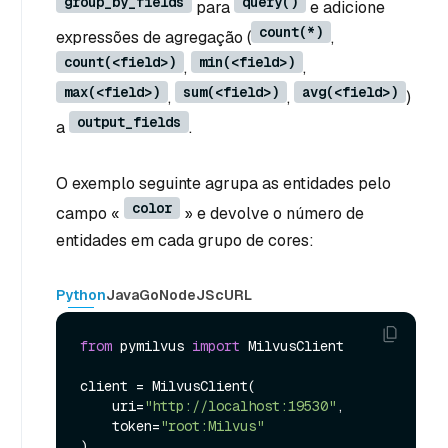
group_by_fields
query()
para
e adicione
count(*)
expressões de agregação (
,
count(<field>)
min(<field>)
,
,
max(<field>)
sum(<field>)
avg(<field>)
,
,
)
output_fields
a
.
O exemplo seguinte agrupa as entidades pelo
color
campo «
» e devolve o número de
entidades em cada grupo de cores:
Python
Java
Go
NodeJS
cURL
from
 pymilvus 
import
 MilvusClient

client = MilvusClient(

    uri=
"http://localhost:19530"
,

    token=
"root:Milvus"
)
