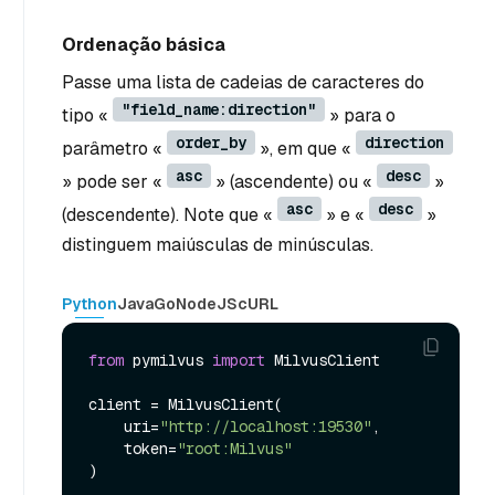
Ordenação básica
Passe uma lista de cadeias de caracteres do
"field_name:direction"
tipo «
» para o
order_by
direction
parâmetro «
», em que «
asc
desc
» pode ser «
» (ascendente) ou «
»
asc
desc
(descendente). Note que «
» e «
»
distinguem maiúsculas de minúsculas.
Python
Java
Go
NodeJS
cURL
from
 pymilvus 
import
 MilvusClient

client = MilvusClient(

    uri=
"http://localhost:19530"
,

    token=
"root:Milvus"
)
