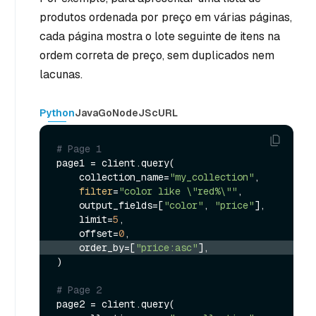
produtos ordenada por preço em várias páginas,
cada página mostra o lote seguinte de itens na
ordem correta de preço, sem duplicados nem
lacunas.
Python
Java
Go
NodeJS
cURL
# Page 1
page1 = client.query(

    collection_name=
"my_collection"
,

filter
=
"color like \"red%\""
,

    output_fields=[
"color"
, 
"price"
],

    limit=
5
,

    offset=
0
    order_by=[
"price:asc"
],
)

# Page 2
page2 = client.query(
