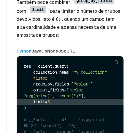
group_by_fields
Também pode combinar `
`
limit
com `
` para limitar o número de grupos
devolvidos. Isto é útil quando um campo tem
alta cardinalidade e apenas necessita de uma
amostra de grupos:
Python
Java
Go
NodeJS
cURL
res = client.query(

    collection_name=
"my_collection"
,

filter
=
""
,

    group_by_fields=[
"color"
],

    output_fields=[
"color"
, 
"avg(price)"
, 
"count(*)"
    limit=
5
,
)

# [{'color': 'red',    'avg(price)': 
65.22, 'count(*)': 10},
#  {'color': 'orange', 'avg(price)': 