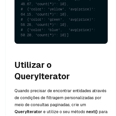
48.67, 'count(*)': 10},
#  {'color': 'yellow', 'avg(price)': 
64.15, 'count(*)': 10},
#  {'color': 'green',  'avg(price)': 
58.28, 'count(*)': 10},
#  {'color': 'blue',   'avg(price)': 
50.20, 'count(*)': 10}]
Utilizar o
QueryIterator
Quando precisar de encontrar entidades através
de condições de filtragem personalizadas por
meio de consultas paginadas, crie um
QueryIterator
e utilize o seu método
next()
para