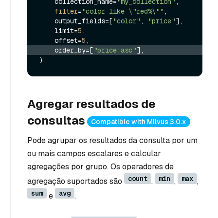
    collection_name=
"my_collection"
,

filter
=
"color like \"red%\""
,

    output_fields=[
"color"
, 
"price"
],

    limit=
5
,

    offset=
5
    order_by=[
"price:asc"
],
Agregar resultados de
consultas
Compatible with Milvus 3.0.x
Pode agrupar os resultados da consulta por um
ou mais campos escalares e calcular
agregações por grupo. Os operadores de
count
min
max
agregação suportados são
,
,
,
sum
avg
e
.