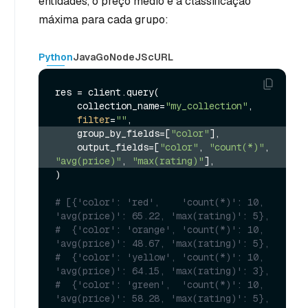
entidades, o preço médio e a classificação
máxima para cada grupo:
Python
Java
Go
NodeJS
cURL
res = client.query(

    collection_name=
"my_collection"
,

filter
=
""
    group_by_fields=[
"color"
],
    output_fields=[
"color"
, 
"count(*)"
, 
"avg(price)"
, 
"max(rating)"
],
)

# [{'color': 'red',    'count(*)': 10, 
'avg(price)': 65.22, 'max(rating)': 5},
#  {'color': 'orange', 'count(*)': 10, 
'avg(price)': 48.67, 'max(rating)': 5},
#  {'color': 'yellow', 'count(*)': 10, 
'avg(price)': 64.15, 'max(rating)': 3},
#  {'color': 'green',  'count(*)': 10, 
'avg(price)': 58.28, 'max(rating)': 5},