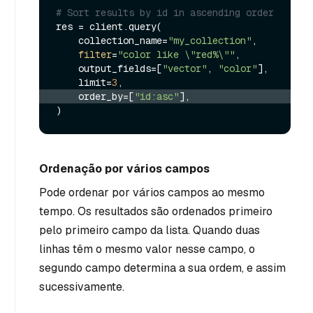
# Sort results by id in ascending order
res = client.query(

    collection_name=
"my_collection"
,

filter
=
"color like \"red%\""
,

    output_fields=[
"vector"
, 
"color"
],

    limit=
3
    order_by=[
"id:asc"
],
Ordenação por vários campos
Pode ordenar por vários campos ao mesmo
tempo. Os resultados são ordenados primeiro
pelo primeiro campo da lista. Quando duas
linhas têm o mesmo valor nesse campo, o
segundo campo determina a sua ordem, e assim
sucessivamente.