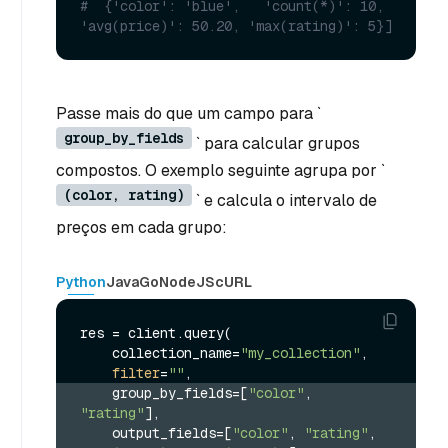
#  {'color': 'blue',   'count(*)': 10, 
'avg(price)': 50.20, 'max(rating)': 5}]
Passe mais do que um campo para `
group_by_fields
` para calcular grupos
compostos. O exemplo seguinte agrupa por `
(color, rating)
` e calcula o intervalo de
preços em cada grupo:
Python
Java
Go
NodeJS
cURL
res = client.query(

    collection_name=
"my_collection"
,

filter
=
""
    group_by_fields=[
"color"
, 
"rating"
],
    output_fields=[
"color"
, 
"rating"
, 