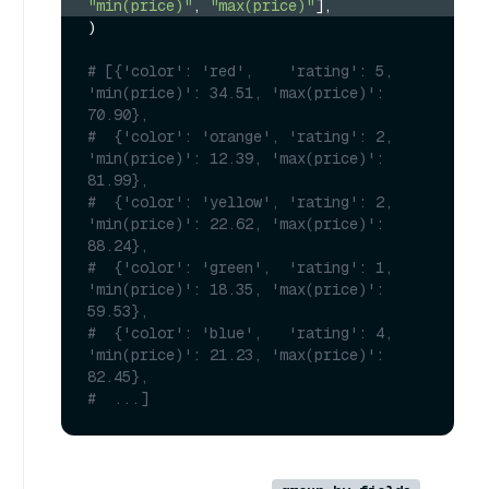
"min(price)"
, 
"max(price)"
],
)

# [{'color': 'red',    'rating': 5, 
'min(price)': 34.51, 'max(price)': 
70.90},
#  {'color': 'orange', 'rating': 2, 
'min(price)': 12.39, 'max(price)': 
81.99},
#  {'color': 'yellow', 'rating': 2, 
'min(price)': 22.62, 'max(price)': 
88.24},
#  {'color': 'green',  'rating': 1, 
'min(price)': 18.35, 'max(price)': 
59.53},
#  {'color': 'blue',   'rating': 4, 
'min(price)': 21.23, 'max(price)': 
82.45},
#  ...]