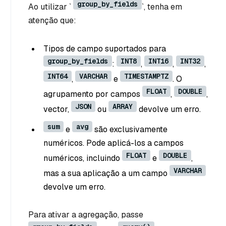
group_by_fields
Ao utilizar `
`, tenha em
atenção que:
Tipos de campo suportados para
group_by_fields
INT8
INT16
INT32
:
,
,
,
INT64
VARCHAR
TIMESTAMPTZ
,
e
. O
FLOAT
DOUBLE
agrupamento por campos
,
,
JSON
ARRAY
vector,
ou
devolve um erro.
sum
avg
e
são exclusivamente
numéricos. Pode aplicá-los a campos
FLOAT
DOUBLE
numéricos, incluindo
e
,
VARCHAR
mas a sua aplicação a um campo
devolve um erro.
Para ativar a agregação, passe