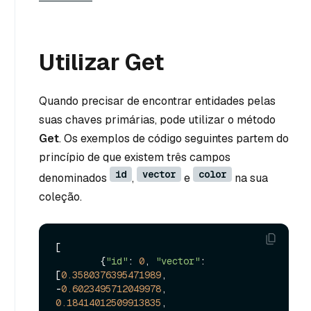
Utilizar Get
Quando precisar de encontrar entidades pelas
suas chaves primárias, pode utilizar o método
Get
. Os exemplos de código seguintes partem do
princípio de que existem três campos
id
vector
color
denominados
,
e
na sua
coleção.
[

        {
"id"
: 
0
, 
"vector"
: 
[
0.3580376395471989
, 
-
0.6023495712049978
, 
0.18414012509913835
, 