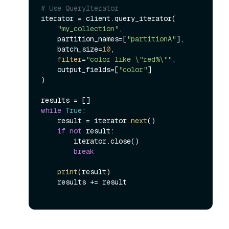
# Use QueryIterator
iterator = client.query_iterator(

"my_collection"
,

    partition_names=[
"partitionA"
],

    batch_size=
10
,

filter
=
"color like \"red%\""
,

    output_fields=[
"color"
]

)

while
True
:

    result = iterator.
next
()

if
not
 result:

        iterator.close()

break
print
(result)

    results += result
