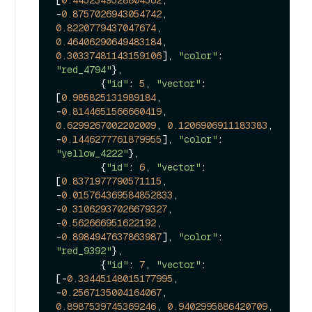
[
0.4452349528804562
, 
-
0.8757026943054742
, 
0.8220779437047674
, 
0.46406290649483184
, 
0.30337481143159106
], 
"color"
: 
"red_4794"
},

        {
"id"
: 
5
, 
"vector"
: 
[
0.985825131989184
, 
-
0.8144651566660419
, 
0.6299267002202009
, 
0.1206906911183383
, 
-
0.1446277761879955
], 
"color"
: 
"yellow_4222"
},

        {
"id"
: 
6
, 
"vector"
: 
[
0.8371977790571115
, 
-
0.015764369584852833
, 
-
0.31062937026679327
, 
-
0.562666951622192
, 
-
0.8984947637863987
], 
"color"
: 
"red_9392"
},

        {
"id"
: 
7
, 
"vector"
: 
[-
0.33445148015177995
, 
-
0.2567135004164067
, 
0.8987539745369246
, 
0.9402995886420709
, 