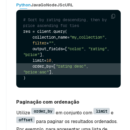
Python
Java
Go
NodeJS
cURL
# Sort by rating descending, then by 
price ascending for ties
res = client.query(

    collection_name=
"my_collection"
,

filter
=
""
,

    output_fields=[
"color"
, 
"rating"
, 
"price"
],

    limit=
10
    order_by=[
"rating:desc"
, 
"price:asc"
],
Paginação com ordenação
order_by
limit
Utilize
em conjunto com
e
offset
para paginar os resultados ordenados.
Por exemplo, para apresentar uma lista de