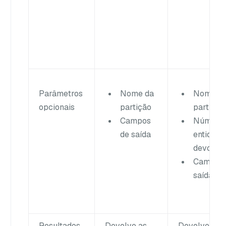
Parâmetros
Nome da
Nome d
opcionais
partição
partição
Campos
Número 
de saída
entidade
devolve
Campos 
saída
Resultados
Devolve as
Devolve tod