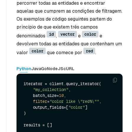
percorrer todas as entidades e encontrar
aquelas que cumprem as condições de filtragem.
Os exemplos de código seguintes partem do
princípio de que existem três campos
id
vector
color
denominados
,
e
e
devolvem todas as entidades que contenham um
color
red
valor
que comece por
.
Python
Java
Go
NodeJS
cURL
iterator = client.query_iterator(

"my_collection"
,

    batch_size=
10
,

filter
=
"color like \"red%\""
,

    output_fields=[
"color"
]

)

results = []
