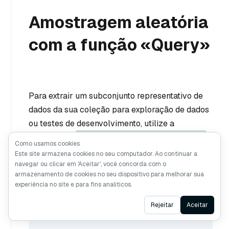
Amostragem aleatória
com a função «Query»
Para extrair um subconjunto representativo de
dados da sua coleção para exploração de dados
ou testes de desenvolvimento, utilize a
RANDOM_SAMPLE(sampling_factor)
expressão «
Como usamos cookies
sampling_factor
», em que «
» é um valor
Este site armazena cookies no seu computador. Ao continuar a
navegar ou clicar em 'Aceitar', você concorda com o
flutuante entre 0 e 1 que representa a
armazenamento de cookies no seu dispositivo para melhorar sua
percentagem de dados a amostrar.
experiência no site e para fins analíticos.
Ask AI
Rejeitar
Aceitar