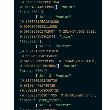
-
0.26286205330961354
, 
0.9029438446296592
], 
"color"
: 
"pink_8682"
},

        {
"id"
: 
1
, 
"vector"
: 
[
0.19886812562848388
, 
0.06023560599112088
, 
0.6976963061752597
, 
0.2614474506242501
, 
0.838729485096104
], 
"color"
: 
"red_7025"
},

        {
"id"
: 
2
, 
"vector"
: 
[
0.43742130801983836
, 
-
0.5597502546264526
, 
0.6457887650909682
, 
0.7894058910881185
, 
0.20785793220625592
], 
"color"
: 
"orange_6781"
},

        {
"id"
: 
3
, 
"vector"
: 
[
0.3172005263489739
, 
0.9719044792798428
, 
-
0.36981146090600725
, 
-
0.4860894583077995
, 
0.95791889146345
], 
"color"
: 
"pink_9298"
},

        {
"id"
: 
4
, 
"vector"
: 