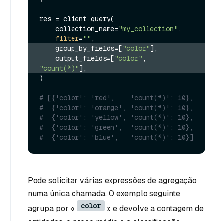
res = client.query(

    collection_name=
"my_collection"
,

filter
=
""
    group_by_fields=[
"color"
],
    output_fields=[
"color"
, 
"count(*)"
],
)

# [{'color': 'red',    'count(*)': 10},
#  {'color': 'orange', 'count(*)': 10},
#  {'color': 'yellow', 'count(*)': 10},
#  {'color': 'green',  'count(*)': 10},
#  {'color': 'blue',   'count(*)': 10}]
Pode solicitar várias expressões de agregação
numa única chamada. O exemplo seguinte
color
agrupa por «
» e devolve a contagem de