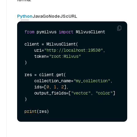
Python
Java
Go
NodeJS
cURL
from
 pymilvus 
import
 MilvusClient

client = MilvusClient(

    uri=
"http://localhost:19530"
,

    token=
"root:Milvus"
)

res = client.get(

    collection_name=
"my_collection"
,

    ids=[
0
, 
1
, 
2
],

    output_fields=[
"vector"
, 
"color"
]

)

print