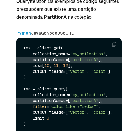
QueryIterator. Os exemplos de código seguintes
pressupõem que existe uma partição
denominada
PartitionA
na coleção.
Python
Java
Go
NodeJS
cURL
res = client.get(

    collection_name=
"my_collection"
    partitionNames=[
"partitionA"
],
    ids=[
10
, 
11
, 
12
],

    output_fields=[
"vector"
, 
"color"
]

)

res = client.query(

    collection_name=
"my_collection"
    partitionNames=[
"partitionA"
],
filter
=
"color like \"red%\""
,

    output_fields=[
"vector"
, 
"color"
],

    limit=
3
)
