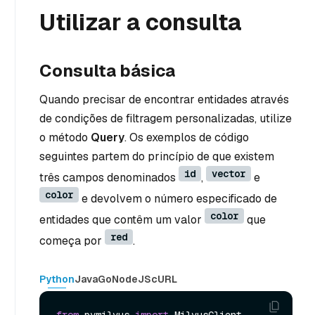
Utilizar a consulta
Consulta básica
Quando precisar de encontrar entidades através
de condições de filtragem personalizadas, utilize
o método
Query
. Os exemplos de código
seguintes partem do princípio de que existem
id
vector
três campos denominados
,
e
color
e devolvem o número especificado de
color
entidades que contêm um valor
que
red
começa por
.
Python
Java
Go
NodeJS
cURL
from
 pymilvus 
import
 MilvusClient
