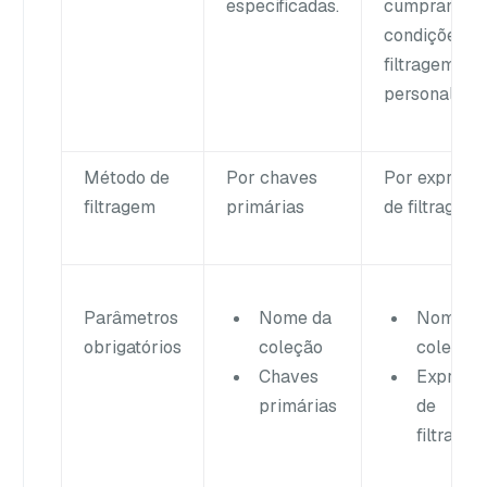
especificadas.
cumpram as
condições d
filtragem
personaliza
Método de
Por chaves
Por express
filtragem
primárias
de filtragem.
Parâmetros
Nome da
Nome d
obrigatórios
coleção
coleção
Chaves
Express
primárias
de
filtrage