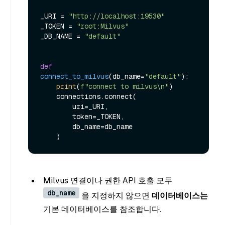
_URI = 
"http://localhost:19530"
_TOKEN = 
"root:Milvus"
_DB_NAME = 
"default"
def
connect_to_milvus
(
db_name=
"default"
):

print
(
f"connect to milvus\n"
)

    connections.connect(

        uri=_URI,

        token=_TOKEN,

        db_name=db_name

Milvus 연결이나 권한 API 호출 모두
db_name
을 지정하지 않으면
데이터베이스는
기본 데이터베이스를 참조합니다.