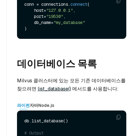
conn = connections.
connect
(

    host=
"127.0.0.1"
,

    port=
"19530"
,

    db_name=
"my_database"
데이터베이스 목록
Milvus 클러스터에 있는 모든 기존 데이터베이스를
찾으려면
list_database()
메서드를 사용합니다:
파이썬
자바
Node.js
db.list_database()

# Output