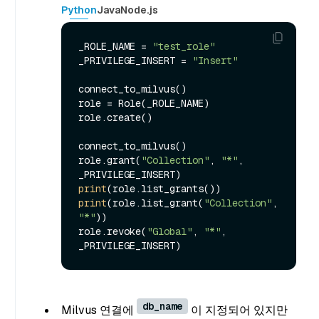
Python
Java
Node.js
_ROLE_NAME = 
"test_role"
_PRIVILEGE_INSERT = 
"Insert"
connect_to_milvus()

role = Role(_ROLE_NAME)

role.create()

connect_to_milvus()

role.grant(
"Collection"
, 
"*"
, 
print
print
(role.list_grant(
"Collection"
, 
"*"
))

role.revoke(
"Global"
, 
"*"
, 
db_name
Milvus 연결에
이 지정되어 있지만