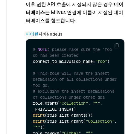
이후 권한 API 호출에 지정되지 않은 경우
데이
터베이스는
Milvus 연결에 이름이 지정된 데이
터베이스를 참조합니다.
파이썬
자바
Node.js
# 
NOTE:
 please make sure the 'foo' 
db has been created
connect_to_milvus(db_name=
"foo"
)

# This role will have the insert 
permission of all collections under 
foo db,
# excluding the insert permissions 
of collections under other dbs
role.grant(
"Collection"
, 
"*"
, 
print
print
(role.list_grant(
"Collection"
, 
"*"
))

role.revoke(
"Global"
, 
"*"
, 