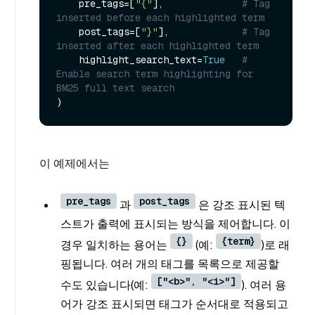
    pre_tags=[
"{"
],              
# Tag 
inserted before each highlighted term
    post_tags=[
"}"
],             
# Tag 
inserted after each highlighted term
    highlight_search_text=
True
# 
Enable search term highlighting for 
BM25 full text search
이 예제에서는
pre_tags
post_tags
과
은 강조 표시된 텍
스트가 출력에 표시되는 방식을 제어합니다. 이
{}
{term}
경우 일치하는 용어는
(예:
)로 래
핑됩니다. 여러 개의 태그를 목록으로 제공할
["<b>", "<i>"]
수도 있습니다(예:
). 여러 용
어가 강조 표시되면 태그가 순서대로 적용되고