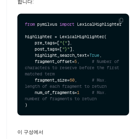
합니다:
from
 pymilvus 
import
 LexicalHighlighter

highlighter = LexicalHighlighter(

    pre_tags=[
"{"
],

    post_tags=[
"}"
],

    highlight_search_text=
True
,

    fragment_offset=
5
,     
# Number of 
characters to reserve before the first 
matched term
    fragment_size=
60
,      
# Max. 
length of each fragment to return
    num_of_fragments=
1
# Max. 
number of fragments to return
이 구성에서