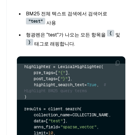
BM25 전체 텍스트 검색에서 검색어로
"test"
사용
{
형광펜은 "test"가 나오는 모든 항목을
및
}
태그로 래핑합니다.
highlighter = LexicalHighlighter(
    pre_tags=[
"{"
],
    post_tags=[
"}"
],
    highlight_search_text=
True
,  
# 
Highlight BM25 query terms
)
results = client.search(

    collection_name=COLLECTION_NAME,

    data=[
"test"
],

    anns_field=
"sparse_vector"
,

    limit=
10
,
