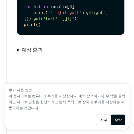
for
 hit 
in
 results[
0
]:

print
(
f"  
{hit.get(
'highlight'
, 
{}
).get('text', [])}"
print
예상 출력
쿠키 사용 방법
이 웹사이트는 컴퓨터에 쿠키를 저장합니다. 계속 탐색하거나 '수락'을 클릭
하면 사이트 경험을 향상시키고 분석 목적으로 장치에 쿠키를 저장하는 데
동의하는 것입니다.
Zilliz의 개발자들이
사랑으로 만들었습니다
Zilliz
Ask AI
거부
수락