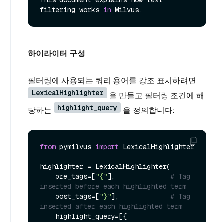
filtering works 
in
하이라이터 구성
필터링에 사용되는 쿼리 용어를 강조 표시하려면
LexicalHighlighter
을 만들고 필터링 조건에 해
highlight_query
당하는
을 정의합니다:
from
 pymilvus 
import
 LexicalHighlighter

highlighter = LexicalHighlighter(

    pre_tags=[
"{"
],              
# Tag 
inserted before each highlighted term
    post_tags=[
"}"
],             
# Tag 
inserted after each highlighted term
    highlight_query=[{
