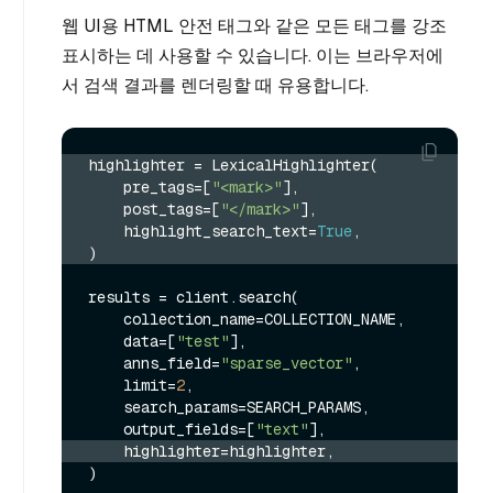
웹 UI용 HTML 안전 태그와 같은 모든 태그를 강조
표시하는 데 사용할 수 있습니다. 이는 브라우저에
서 검색 결과를 렌더링할 때 유용합니다.
highlighter = LexicalHighlighter(
    pre_tags=[
"<mark>"
],
    post_tags=[
"</mark>"
],
    highlight_search_text=
True
,
)
results = client.search(

    collection_name=COLLECTION_NAME,

    data=[
"test"
],

    anns_field=
"sparse_vector"
,

    limit=
2
,

    search_params=SEARCH_PARAMS,

    output_fields=[
"text"
    highlighter=highlighter,
)
