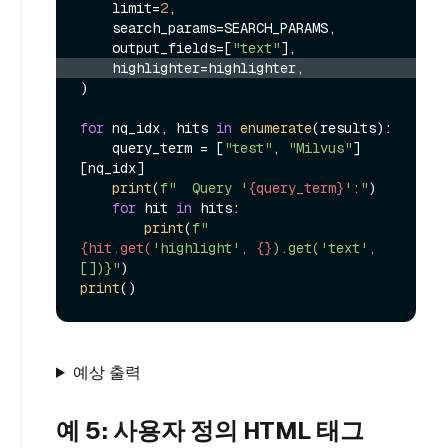
    limit=
2
,

    search_params=SEARCH_PARAMS,

    output_fields=[
"text"
    highlighter=highlighter,
)

for
 nq_idx, hits 
in
enumerate
(results):

    query_term = [
"test"
, 
"Milvus"
]
[nq_idx]

print
(
f"  Query '
{query_term}
':"
)

for
 hit 
in
 hits:

print
(
f"    
{hit.get(
'highlight'
, {}
).get('text', 
[])}"
print
예상 출력
예 5: 사용자 정의 HTML 태그