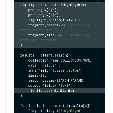
highlighter = LexicalHighlighter(
    pre_tags=[
"{"
],
    post_tags=[
"}"
],
    highlight_search_text=
True
,
    fragment_offset=
20
,  
# Keep 20 
chars before match
    fragment_size=
60
,    
# Max ~60 
chars per fragment
)
results = client.search(

    collection_name=COLLECTION_NAME,

    data=[
"Milvus"
],

    anns_field=
"sparse_vector"
,

    limit=
10
,

    search_params=SEARCH_PARAMS,

    output_fields=[
"text"
    highlighter=highlighter,
)

for
 i, hit 
in
enumerate
(results[
0
]):

    frags = hit.get(
'highlight'
, 