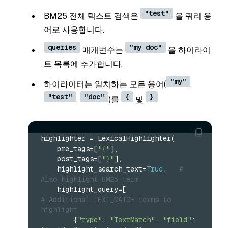
"test"
BM25 전체 텍스트 검색은
을 쿼리 용
어로 사용합니다.
queries
"my doc"
매개변수는
을 하이라이
트 목록에 추가합니다.
"my"
하이라이터는 일치하는 모든 용어(
,
"test"
"doc"
{
}
,
)를
및
highlighter = LexicalHighlighter(
    pre_tags=[
"{"
],
    post_tags=[
"}"
],
    highlight_search_text=
True
,   
# 
Also highlight BM25 term
    highlight_query=[                     
# Additional TEXT_MATCH terms to 
highlight
        {
"type"
: 
"TextMatch"
, 
"field"
: 