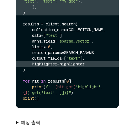
"text"
, 
"text"
: 
"my doc"
},
    ],
)
results = client.search(

    collection_name=COLLECTION_NAME,

    data=[
"test"
],

    anns_field=
"sparse_vector"
,

    limit=
10
,

    search_params=SEARCH_PARAMS,

    output_fields=[
"text"
    highlighter=highlighter,
)

for
 hit 
in
 results[
0
]:

print
(
f"  
{hit.get(
'highlight'
, 
{}
).get('text', [])}"
print
예상 출력